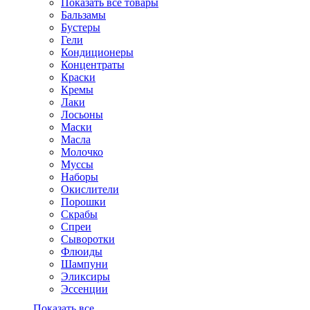
Показать все товары
Бальзамы
Бустеры
Гели
Кондиционеры
Концентраты
Краски
Кремы
Лаки
Лосьоны
Маски
Масла
Молочко
Муссы
Наборы
Окислители
Порошки
Скрабы
Спреи
Сыворотки
Флюиды
Шампуни
Эликсиры
Эссенции
Показать все