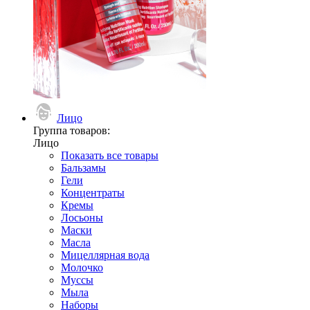
Лицо
Группа товаров:
Лицо
Показать все товары
Бальзамы
Гели
Концентраты
Кремы
Лосьоны
Маски
Масла
Мицеллярная вода
Молочко
Муссы
Мыла
Наборы