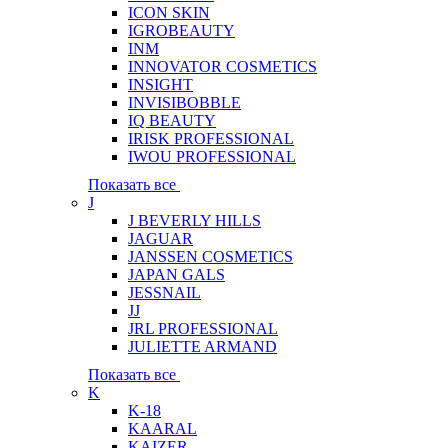
ICON SKIN
IGROBEAUTY
INM
INNOVATOR COSMETICS
INSIGHT
INVISIBOBBLE
IQ BEAUTY
IRISK PROFESSIONAL
IWOU PROFESSIONAL
Показать все
J
J BEVERLY HILLS
JAGUAR
JANSSEN COSMETICS
JAPAN GALS
JESSNAIL
JJ
JRL PROFESSIONAL
JULIETTE ARMAND
Показать все
K
K-18
KAARAL
KAIZER