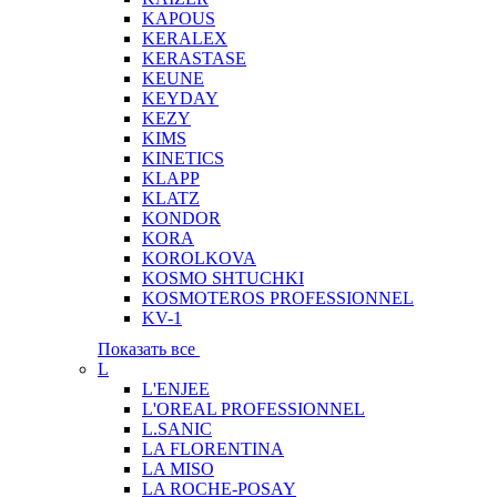
KAPOUS
KERALEX
KERASTASE
KEUNE
KEYDAY
KEZY
KIMS
KINETICS
KLAPP
KLATZ
KONDOR
KORA
KOROLKOVA
KOSMO SHTUCHKI
KOSMOTEROS PROFESSIONNEL
KV-1
Показать все
L
L'ENJEE
L'OREAL PROFESSIONNEL
L.SANIC
LA FLORENTINA
LA MISO
LA ROCHE-POSAY