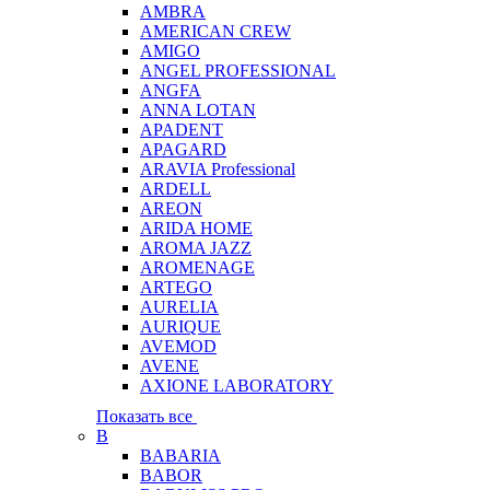
AMBRA
AMERICAN CREW
AMIGO
ANGEL PROFESSIONAL
ANGFA
ANNA LOTAN
APADENT
APAGARD
ARAVIA Professional
ARDELL
AREON
ARIDA HOME
AROMA JAZZ
AROMENAGE
ARTEGO
AURELIA
AURIQUE
AVEMOD
AVENE
AXIONE LABORATORY
Показать все
B
BABARIA
BABOR