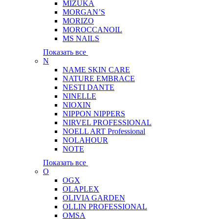
MIZUKA
MORGAN’S
MORIZO
MOROCCANOIL
MS NAILS
Показать все
N
NAME SKIN CARE
NATURE EMBRACE
NESTI DANTE
NINELLE
NIOXIN
NIPPON NIPPERS
NIRVEL PROFESSIONAL
NOELL ART Professional
NOLAHOUR
NOTE
Показать все
O
OGX
OLAPLEX
OLIVIA GARDEN
OLLIN PROFESSIONAL
OMSA