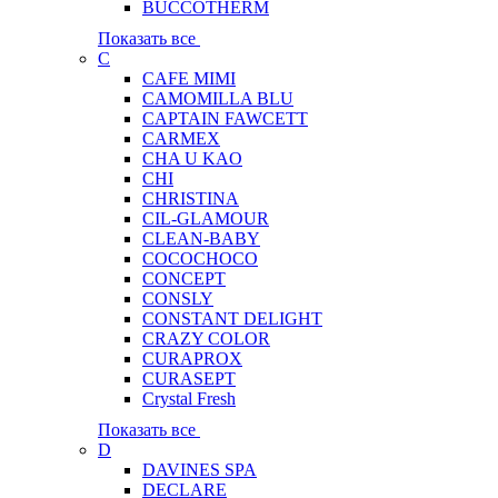
BUCCOTHERM
Показать все
C
CAFE MIMI
CAMOMILLA BLU
CAPTAIN FAWCETT
CARMEX
CHA U KAO
CHI
CHRISTINA
CIL-GLAMOUR
CLEAN-BABY
COCOCHOCO
CONCEPT
CONSLY
CONSTANT DELIGHT
CRAZY COLOR
CURAPROX
CURASEPT
Crystal Fresh
Показать все
D
DAVINES SPA
DECLARE