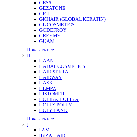
GESS
GEZATONE
GIGI
GKHAIR (GLOBAL КЕRATIN)
GL COSMETICS
GODEFROY
GREYMY
GUAM
Показать все
H
HAAN
HADAT COSMETICS
HAIR SEKTA
HAIRWAY
HASK
HEMPZ
HISTOMER
HOLIKA HOLIKA
HOLLY POLLY
HOLY LAND
Показать все
I
I AM
IBIZA HAIR