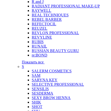
R and J
RADIANT PROFESSIONAL MAKE-UP
RAYWELL
REAL TECHNIQUES
REBEL BARBER
REFECTOCIL
REUZEL
REVLON PROFESSIONAL
REVYLINE
RUBIS
RUNAIL
RUSSIAN BEAUTY GURU
re:BOND
Показать все
S
SALERM COSMETICS
SAM
SARYNA KEY
SELECTIVE PROFESSIONAL
SENSILIS
SESDERMA
SEXY BROW HENNA
SHIK
SHOT