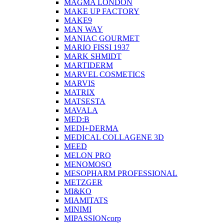
MAGMA LONDON
MAKE UP FACTORY
MAKE9
MAN WAY
MANIAC GOURMET
MARIO FISSI 1937
MARK SHMIDT
MARTIDERM
MARVEL COSMETICS
MARVIS
MATRIX
MATSESTA
MAVALA
MED:B
MEDI+DERMA
MEDICAL COLLAGENE 3D
MEED
MELON PRO
MENOMOSO
MESOPHARM PROFESSIONAL
METZGER
MI&KO
MIAMITATS
MINIMI
MIPASSIONcorp