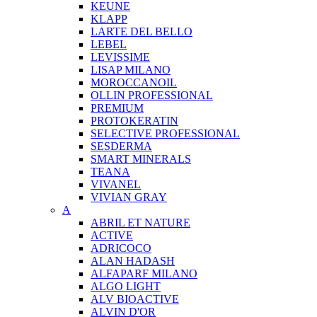
KEUNE
KLAPP
LARTE DEL BELLO
LEBEL
LEVISSIME
LISAP MILANO
MOROCCANOIL
OLLIN PROFESSIONAL
PREMIUM
PROTOKERATIN
SELECTIVE PROFESSIONAL
SESDERMA
SMART MINERALS
TEANA
VIVANEL
VIVIAN GRAY
A
ABRIL ET NATURE
ACTIVE
ADRICOCO
ALAN HADASH
ALFAPARF MILANO
ALGO LIGHT
ALV BIOACTIVE
ALVIN D'OR