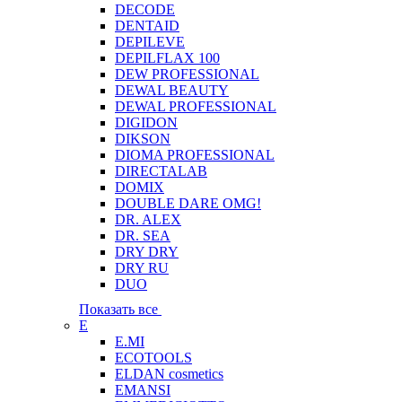
DECODE
DENTAID
DEPILEVE
DEPILFLAX 100
DEW PROFESSIONAL
DEWAL BEAUTY
DEWAL PROFESSIONAL
DIGIDON
DIKSON
DIOMA PROFESSIONAL
DIRECTALAB
DOMIX
DOUBLE DARE OMG!
DR. ALEX
DR. SEA
DRY DRY
DRY RU
DUO
Показать все
E
E.MI
ECOTOOLS
ELDAN cosmetics
EMANSI