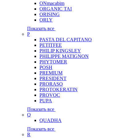
ONmacabim
ORGANIC TAI
ORISING
ORLY
Показать все
P
PASTA DEL CAPITANO
PETITFEE
PHILIP KINGSLEY
PHILIPPE MATIGNON
PHYTOMER
POSH
PREMIUM
PRESIDENT
PRORASO
PROTOKERATIN
PROVOC
PUPA
Показать все
Q
QUADHA
Показать все
R