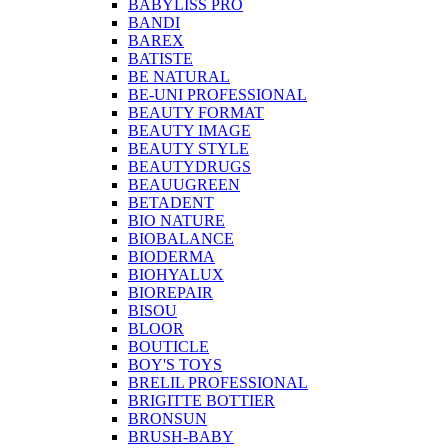
BABYLISS PRO
BANDI
BAREX
BATISTE
BE NATURAL
BE-UNI PROFESSIONAL
BEAUTY FORMAT
BEAUTY IMAGE
BEAUTY STYLE
BEAUTYDRUGS
BEAUUGREEN
BETADENT
BIO NATURE
BIOBALANCE
BIODERMA
BIOHYALUX
BIOREPAIR
BISOU
BLOOR
BOUTICLE
BOY'S TOYS
BRELIL PROFESSIONAL
BRIGITTE BOTTIER
BRONSUN
BRUSH-BABY