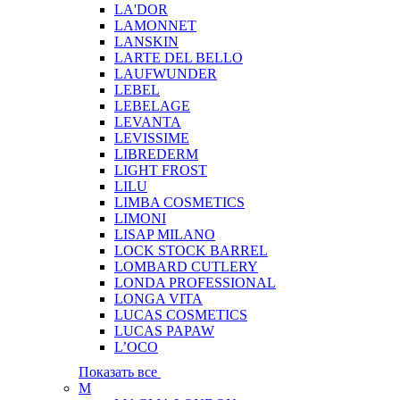
LA'DOR
LAMONNET
LANSKIN
LARTE DEL BELLO
LAUFWUNDER
LEBEL
LEBELAGE
LEVANTA
LEVISSIME
LIBREDERM
LIGHT FROST
LILU
LIMBA COSMETICS
LIMONI
LISAP MILANO
LOCK STOCK BARREL
LOMBARD CUTLERY
LONDA PROFESSIONAL
LONGA VITA
LUCAS COSMETICS
LUCAS PAPAW
L’OCO
Показать все
M