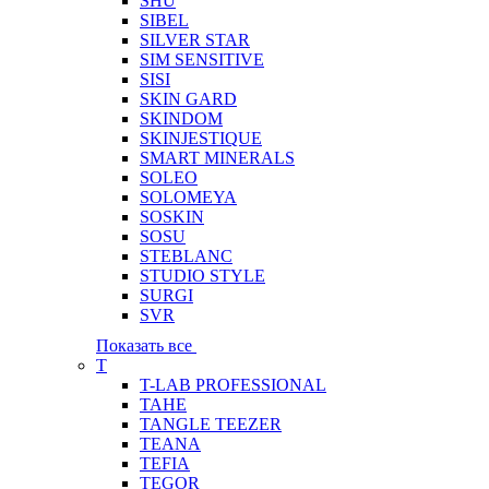
SHU
SIBEL
SILVER STAR
SIM SENSITIVE
SISI
SKIN GARD
SKINDOM
SKINJESTIQUE
SMART MINERALS
SOLEO
SOLOMEYA
SOSKIN
SOSU
STEBLANC
STUDIO STYLE
SURGI
SVR
Показать все
T
T-LAB PROFESSIONAL
TAHE
TANGLE TEEZER
TEANA
TEFIA
TEGOR