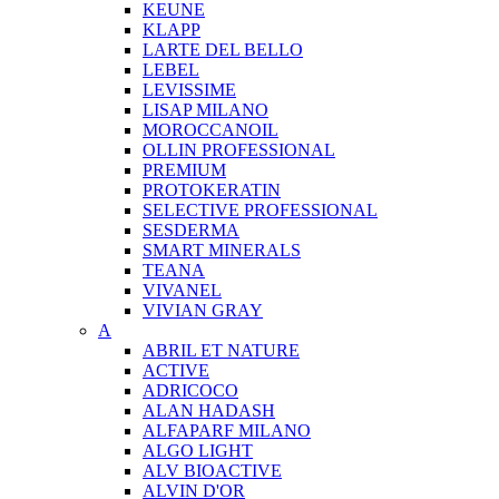
KEUNE
KLAPP
LARTE DEL BELLO
LEBEL
LEVISSIME
LISAP MILANO
MOROCCANOIL
OLLIN PROFESSIONAL
PREMIUM
PROTOKERATIN
SELECTIVE PROFESSIONAL
SESDERMA
SMART MINERALS
TEANA
VIVANEL
VIVIAN GRAY
A
ABRIL ET NATURE
ACTIVE
ADRICOCO
ALAN HADASH
ALFAPARF MILANO
ALGO LIGHT
ALV BIOACTIVE
ALVIN D'OR