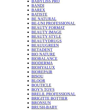
BABYLISS PRO
BANDI
BAREX
BATISTE
BE NATURAL
BE-UNI PROFESSIONAL
BEAUTY FORMAT
BEAUTY IMAGE
BEAUTY STYLE
BEAUTYDRUGS
BEAUUGREEN
BETADENT
BIO NATURE
BIOBALANCE
BIODERMA
BIOHYALUX
BIOREPAIR
BISOU
BLOOR
BOUTICLE
BOY'S TOYS
BRELIL PROFESSIONAL
BRIGITTE BOTTIER
BRONSUN
BRUSH-BABY