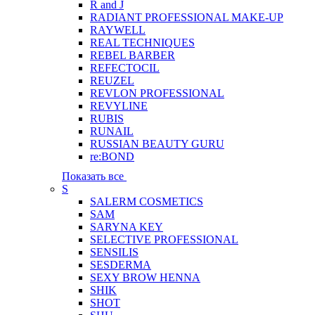
R and J
RADIANT PROFESSIONAL MAKE-UP
RAYWELL
REAL TECHNIQUES
REBEL BARBER
REFECTOCIL
REUZEL
REVLON PROFESSIONAL
REVYLINE
RUBIS
RUNAIL
RUSSIAN BEAUTY GURU
re:BOND
Показать все
S
SALERM COSMETICS
SAM
SARYNA KEY
SELECTIVE PROFESSIONAL
SENSILIS
SESDERMA
SEXY BROW HENNA
SHIK
SHOT