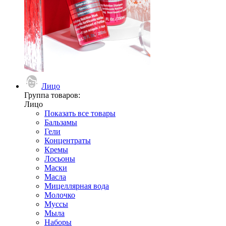
Лицо
Группа товаров:
Лицо
Показать все товары
Бальзамы
Гели
Концентраты
Кремы
Лосьоны
Маски
Масла
Мицеллярная вода
Молочко
Муссы
Мыла
Наборы