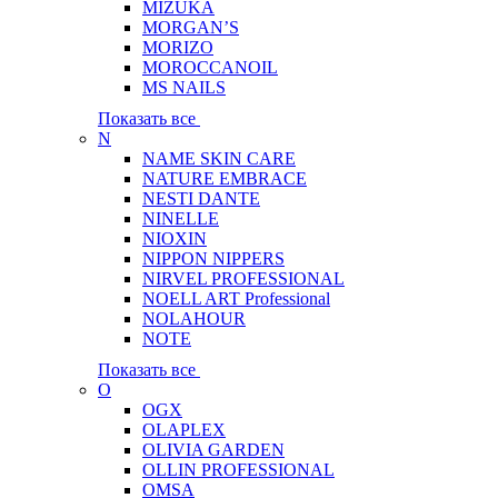
MIZUKA
MORGAN’S
MORIZO
MOROCCANOIL
MS NAILS
Показать все
N
NAME SKIN CARE
NATURE EMBRACE
NESTI DANTE
NINELLE
NIOXIN
NIPPON NIPPERS
NIRVEL PROFESSIONAL
NOELL ART Professional
NOLAHOUR
NOTE
Показать все
O
OGX
OLAPLEX
OLIVIA GARDEN
OLLIN PROFESSIONAL
OMSA