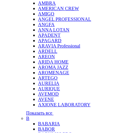
AMBRA
AMERICAN CREW
AMIGO
ANGEL PROFESSIONAL
ANGFA
ANNA LOTAN
APADENT
APAGARD
ARAVIA Professional
ARDELL
AREON
ARIDA HOME
AROMA JAZZ
AROMENAGE
ARTEGO
AURELIA
AURIQUE
AVEMOD
AVENE
AXIONE LABORATORY
Показать все
B
BABARIA
BABOR