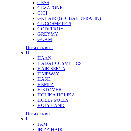
GESS
GEZATONE
GIGI
GKHAIR (GLOBAL КЕRATIN)
GL COSMETICS
GODEFROY
GREYMY
GUAM
Показать все
H
HAAN
HADAT COSMETICS
HAIR SEKTA
HAIRWAY
HASK
HEMPZ
HISTOMER
HOLIKA HOLIKA
HOLLY POLLY
HOLY LAND
Показать все
I
I AM
IBIZA HAIR