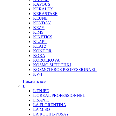
KAPOUS
KERALEX
KERASTASE
KEUNE
KEYDAY
KEZY
KIMS
KINETICS
KLAPP
KLATZ
KONDOR
KORA
KOROLKOVA
KOSMO SHTUCHKI
KOSMOTEROS PROFESSIONNEL
KV-1
Показать все
L
L'ENJEE
L'OREAL PROFESSIONNEL
L.SANIC
LA FLORENTINA
LA MISO
LA ROCHE-POSAY