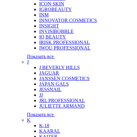
ICON SKIN
IGROBEAUTY
INM
INNOVATOR COSMETICS
INSIGHT
INVISIBOBBLE
IQ BEAUTY
IRISK PROFESSIONAL
IWOU PROFESSIONAL
Показать все
J
J BEVERLY HILLS
JAGUAR
JANSSEN COSMETICS
JAPAN GALS
JESSNAIL
JJ
JRL PROFESSIONAL
JULIETTE ARMAND
Показать все
K
K-18
KAARAL
KAIZER