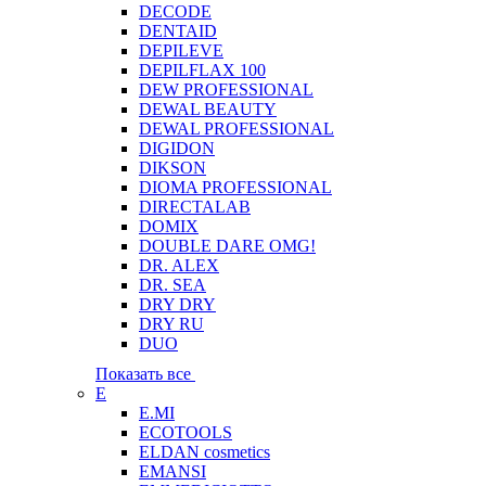
DECODE
DENTAID
DEPILEVE
DEPILFLAX 100
DEW PROFESSIONAL
DEWAL BEAUTY
DEWAL PROFESSIONAL
DIGIDON
DIKSON
DIOMA PROFESSIONAL
DIRECTALAB
DOMIX
DOUBLE DARE OMG!
DR. ALEX
DR. SEA
DRY DRY
DRY RU
DUO
Показать все
E
E.MI
ECOTOOLS
ELDAN cosmetics
EMANSI