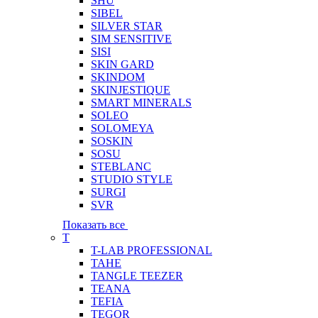
SHU
SIBEL
SILVER STAR
SIM SENSITIVE
SISI
SKIN GARD
SKINDOM
SKINJESTIQUE
SMART MINERALS
SOLEO
SOLOMEYA
SOSKIN
SOSU
STEBLANC
STUDIO STYLE
SURGI
SVR
Показать все
T
T-LAB PROFESSIONAL
TAHE
TANGLE TEEZER
TEANA
TEFIA
TEGOR