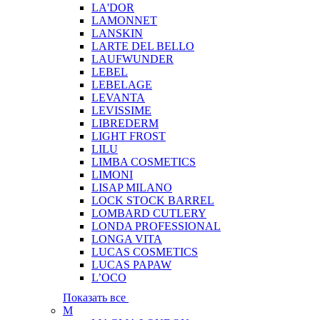
LA'DOR
LAMONNET
LANSKIN
LARTE DEL BELLO
LAUFWUNDER
LEBEL
LEBELAGE
LEVANTA
LEVISSIME
LIBREDERM
LIGHT FROST
LILU
LIMBA COSMETICS
LIMONI
LISAP MILANO
LOCK STOCK BARREL
LOMBARD CUTLERY
LONDA PROFESSIONAL
LONGA VITA
LUCAS COSMETICS
LUCAS PAPAW
L’OCO
Показать все
M