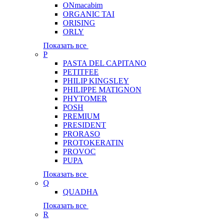
ONmacabim
ORGANIC TAI
ORISING
ORLY
Показать все
P
PASTA DEL CAPITANO
PETITFEE
PHILIP KINGSLEY
PHILIPPE MATIGNON
PHYTOMER
POSH
PREMIUM
PRESIDENT
PRORASO
PROTOKERATIN
PROVOC
PUPA
Показать все
Q
QUADHA
Показать все
R