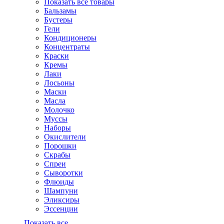
Показать все товары
Бальзамы
Бустеры
Гели
Кондиционеры
Концентраты
Краски
Кремы
Лаки
Лосьоны
Маски
Масла
Молочко
Муссы
Наборы
Окислители
Порошки
Скрабы
Спреи
Сыворотки
Флюиды
Шампуни
Эликсиры
Эссенции
Показать все