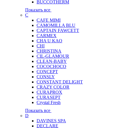
BUCCOTHERM
Показать все
C
CAFE MIMI
CAMOMILLA BLU
CAPTAIN FAWCETT
CARMEX
CHA U KAO
CHI
CHRISTINA
CIL-GLAMOUR
CLEAN-BABY
COCOCHOCO
CONCEPT
CONSLY
CONSTANT DELIGHT
CRAZY COLOR
CURAPROX
CURASEPT
Crystal Fresh
Показать все
D
DAVINES SPA
DECLARE