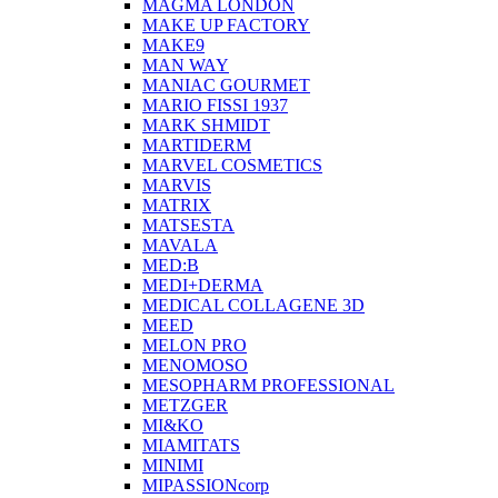
MAGMA LONDON
MAKE UP FACTORY
MAKE9
MAN WAY
MANIAC GOURMET
MARIO FISSI 1937
MARK SHMIDT
MARTIDERM
MARVEL COSMETICS
MARVIS
MATRIX
MATSESTA
MAVALA
MED:B
MEDI+DERMA
MEDICAL COLLAGENE 3D
MEED
MELON PRO
MENOMOSO
MESOPHARM PROFESSIONAL
METZGER
MI&KO
MIAMITATS
MINIMI
MIPASSIONcorp