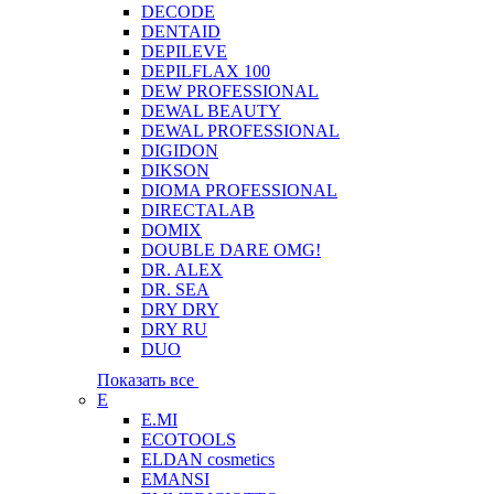
DECODE
DENTAID
DEPILEVE
DEPILFLAX 100
DEW PROFESSIONAL
DEWAL BEAUTY
DEWAL PROFESSIONAL
DIGIDON
DIKSON
DIOMA PROFESSIONAL
DIRECTALAB
DOMIX
DOUBLE DARE OMG!
DR. ALEX
DR. SEA
DRY DRY
DRY RU
DUO
Показать все
E
E.MI
ECOTOOLS
ELDAN cosmetics
EMANSI