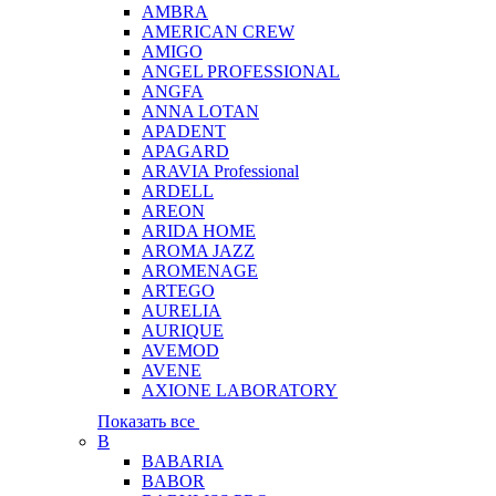
AMBRA
AMERICAN CREW
AMIGO
ANGEL PROFESSIONAL
ANGFA
ANNA LOTAN
APADENT
APAGARD
ARAVIA Professional
ARDELL
AREON
ARIDA HOME
AROMA JAZZ
AROMENAGE
ARTEGO
AURELIA
AURIQUE
AVEMOD
AVENE
AXIONE LABORATORY
Показать все
B
BABARIA
BABOR