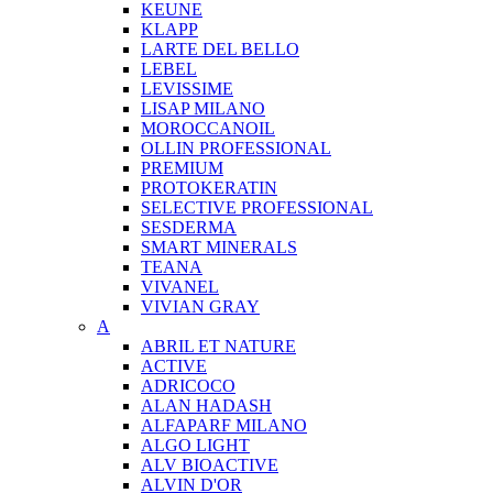
KEUNE
KLAPP
LARTE DEL BELLO
LEBEL
LEVISSIME
LISAP MILANO
MOROCCANOIL
OLLIN PROFESSIONAL
PREMIUM
PROTOKERATIN
SELECTIVE PROFESSIONAL
SESDERMA
SMART MINERALS
TEANA
VIVANEL
VIVIAN GRAY
A
ABRIL ET NATURE
ACTIVE
ADRICOCO
ALAN HADASH
ALFAPARF MILANO
ALGO LIGHT
ALV BIOACTIVE
ALVIN D'OR