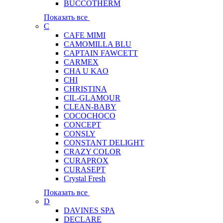
BUCCOTHERM
Показать все
C
CAFE MIMI
CAMOMILLA BLU
CAPTAIN FAWCETT
CARMEX
CHA U KAO
CHI
CHRISTINA
CIL-GLAMOUR
CLEAN-BABY
COCOCHOCO
CONCEPT
CONSLY
CONSTANT DELIGHT
CRAZY COLOR
CURAPROX
CURASEPT
Crystal Fresh
Показать все
D
DAVINES SPA
DECLARE