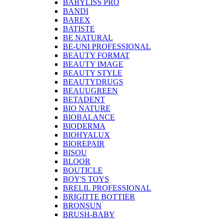
BABYLISS PRO
BANDI
BAREX
BATISTE
BE NATURAL
BE-UNI PROFESSIONAL
BEAUTY FORMAT
BEAUTY IMAGE
BEAUTY STYLE
BEAUTYDRUGS
BEAUUGREEN
BETADENT
BIO NATURE
BIOBALANCE
BIODERMA
BIOHYALUX
BIOREPAIR
BISOU
BLOOR
BOUTICLE
BOY'S TOYS
BRELIL PROFESSIONAL
BRIGITTE BOTTIER
BRONSUN
BRUSH-BABY