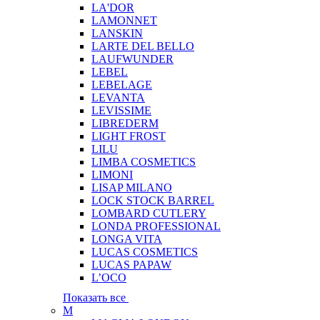
LA'DOR
LAMONNET
LANSKIN
LARTE DEL BELLO
LAUFWUNDER
LEBEL
LEBELAGE
LEVANTA
LEVISSIME
LIBREDERM
LIGHT FROST
LILU
LIMBA COSMETICS
LIMONI
LISAP MILANO
LOCK STOCK BARREL
LOMBARD CUTLERY
LONDA PROFESSIONAL
LONGA VITA
LUCAS COSMETICS
LUCAS PAPAW
L’OCO
Показать все
M