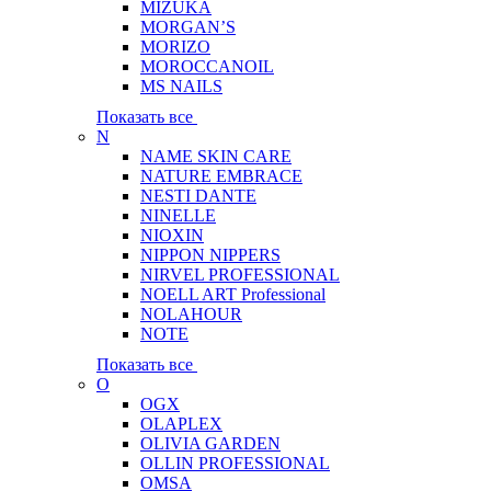
MIZUKA
MORGAN’S
MORIZO
MOROCCANOIL
MS NAILS
Показать все
N
NAME SKIN CARE
NATURE EMBRACE
NESTI DANTE
NINELLE
NIOXIN
NIPPON NIPPERS
NIRVEL PROFESSIONAL
NOELL ART Professional
NOLAHOUR
NOTE
Показать все
O
OGX
OLAPLEX
OLIVIA GARDEN
OLLIN PROFESSIONAL
OMSA