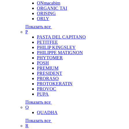
ONmacabim
ORGANIC TAI
ORISING
ORLY
Показать все
P
PASTA DEL CAPITANO
PETITFEE
PHILIP KINGSLEY
PHILIPPE MATIGNON
PHYTOMER
POSH
PREMIUM
PRESIDENT
PRORASO
PROTOKERATIN
PROVOC
PUPA
Показать все
Q
QUADHA
Показать все
R