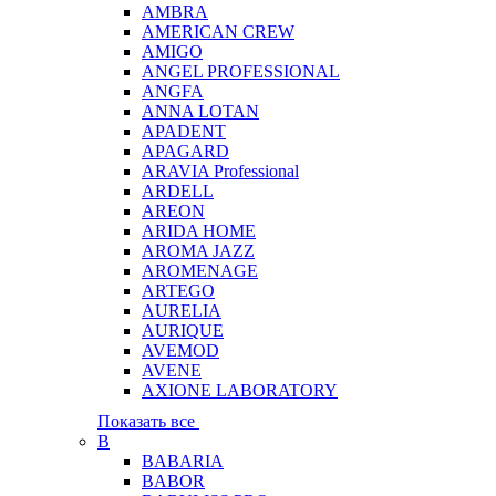
AMBRA
AMERICAN CREW
AMIGO
ANGEL PROFESSIONAL
ANGFA
ANNA LOTAN
APADENT
APAGARD
ARAVIA Professional
ARDELL
AREON
ARIDA HOME
AROMA JAZZ
AROMENAGE
ARTEGO
AURELIA
AURIQUE
AVEMOD
AVENE
AXIONE LABORATORY
Показать все
B
BABARIA
BABOR