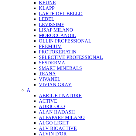
KEUNE
KLAPP
LARTE DEL BELLO
LEBEL
LEVISSIME
LISAP MILANO
MOROCCANOIL
OLLIN PROFESSIONAL
PREMIUM
PROTOKERATIN
SELECTIVE PROFESSIONAL
SESDERMA
SMART MINERALS
TEANA
VIVANEL
VIVIAN GRAY
A
ABRIL ET NATURE
ACTIVE
ADRICOCO
ALAN HADASH
ALFAPARF MILANO
ALGO LIGHT
ALV BIOACTIVE
ALVIN D'OR