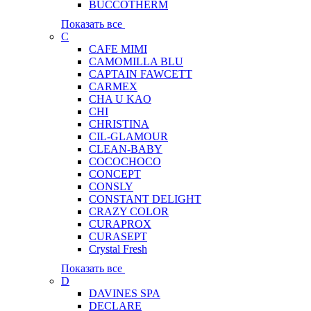
BUCCOTHERM
Показать все
C
CAFE MIMI
CAMOMILLA BLU
CAPTAIN FAWCETT
CARMEX
CHA U KAO
CHI
CHRISTINA
CIL-GLAMOUR
CLEAN-BABY
COCOCHOCO
CONCEPT
CONSLY
CONSTANT DELIGHT
CRAZY COLOR
CURAPROX
CURASEPT
Crystal Fresh
Показать все
D
DAVINES SPA
DECLARE