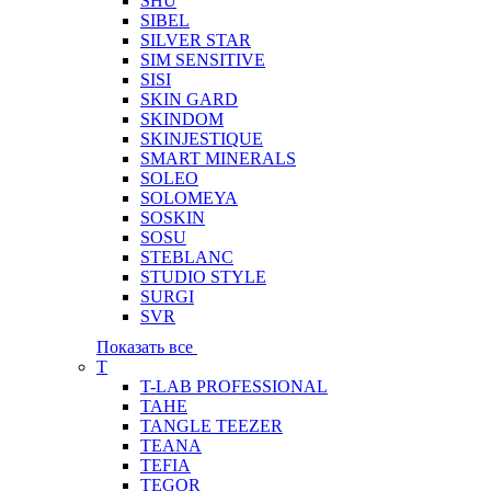
SHU
SIBEL
SILVER STAR
SIM SENSITIVE
SISI
SKIN GARD
SKINDOM
SKINJESTIQUE
SMART MINERALS
SOLEO
SOLOMEYA
SOSKIN
SOSU
STEBLANC
STUDIO STYLE
SURGI
SVR
Показать все
T
T-LAB PROFESSIONAL
TAHE
TANGLE TEEZER
TEANA
TEFIA
TEGOR