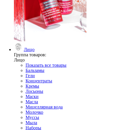
Лицо
Группа товаров:
Лицо
Показать все товары
Бальзамы
Гели
Концентраты
Кремы
Лосьоны
Маски
Масла
Мицеллярная вода
Молочко
Муссы
Мыла
Наборы