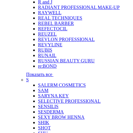
R and J
RADIANT PROFESSIONAL MAKE-UP
RAYWELL
REAL TECHNIQUES
REBEL BARBER
REFECTOCIL
REUZEL
REVLON PROFESSIONAL
REVYLINE
RUBIS
RUNAIL
RUSSIAN BEAUTY GURU
re:BOND
Показать все
S
SALERM COSMETICS
SAM
SARYNA KEY
SELECTIVE PROFESSIONAL
SENSILIS
SESDERMA
SEXY BROW HENNA
SHIK
SHOT