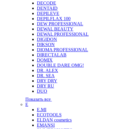
DECODE
DENTAID
DEPILEVE
DEPILFLAX 100
DEW PROFESSIONAL
DEWAL BEAUTY
DEWAL PROFESSIONAL
DIGIDON
DIKSON
DIOMA PROFESSIONAL
DIRECTALAB
DOMIX
DOUBLE DARE OMG!
DR. ALEX
DR. SEA
DRY DRY
DRY RU
DUO
Показать все
E
E.MI
ECOTOOLS
ELDAN cosmetics
EMANSI