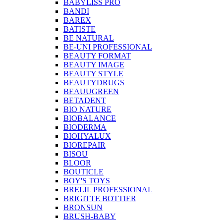
BABYLISS PRO
BANDI
BAREX
BATISTE
BE NATURAL
BE-UNI PROFESSIONAL
BEAUTY FORMAT
BEAUTY IMAGE
BEAUTY STYLE
BEAUTYDRUGS
BEAUUGREEN
BETADENT
BIO NATURE
BIOBALANCE
BIODERMA
BIOHYALUX
BIOREPAIR
BISOU
BLOOR
BOUTICLE
BOY'S TOYS
BRELIL PROFESSIONAL
BRIGITTE BOTTIER
BRONSUN
BRUSH-BABY