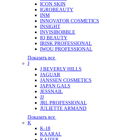
ICON SKIN
IGROBEAUTY
INM
INNOVATOR COSMETICS
INSIGHT
INVISIBOBBLE
IQ BEAUTY
IRISK PROFESSIONAL
IWOU PROFESSIONAL
Показать все
J
J BEVERLY HILLS
JAGUAR
JANSSEN COSMETICS
JAPAN GALS
JESSNAIL
JJ
JRL PROFESSIONAL
JULIETTE ARMAND
Показать все
K
K-18
KAARAL
KAIZER