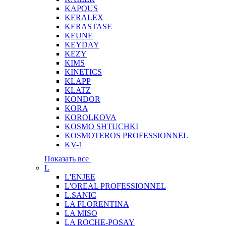
KAPOUS
KERALEX
KERASTASE
KEUNE
KEYDAY
KEZY
KIMS
KINETICS
KLAPP
KLATZ
KONDOR
KORA
KOROLKOVA
KOSMO SHTUCHKI
KOSMOTEROS PROFESSIONNEL
KV-1
Показать все
L
L'ENJEE
L'OREAL PROFESSIONNEL
L.SANIC
LA FLORENTINA
LA MISO
LA ROCHE-POSAY