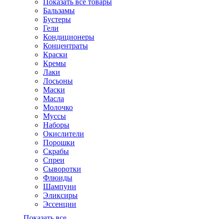
Показать все товары
Бальзамы
Бустеры
Гели
Кондиционеры
Концентраты
Краски
Кремы
Лаки
Лосьоны
Маски
Масла
Молочко
Муссы
Наборы
Окислители
Порошки
Скрабы
Спреи
Сыворотки
Флюиды
Шампуни
Эликсиры
Эссенции
Показать все