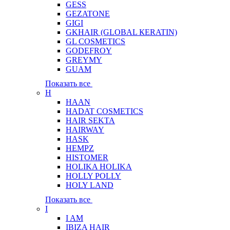
GESS
GEZATONE
GIGI
GKHAIR (GLOBAL КЕRATIN)
GL COSMETICS
GODEFROY
GREYMY
GUAM
Показать все
H
HAAN
HADAT COSMETICS
HAIR SEKTA
HAIRWAY
HASK
HEMPZ
HISTOMER
HOLIKA HOLIKA
HOLLY POLLY
HOLY LAND
Показать все
I
I AM
IBIZA HAIR