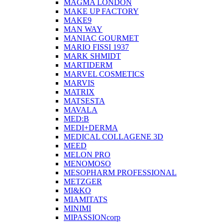
MAGMA LONDON
MAKE UP FACTORY
MAKE9
MAN WAY
MANIAC GOURMET
MARIO FISSI 1937
MARK SHMIDT
MARTIDERM
MARVEL COSMETICS
MARVIS
MATRIX
MATSESTA
MAVALA
MED:B
MEDI+DERMA
MEDICAL COLLAGENE 3D
MEED
MELON PRO
MENOMOSO
MESOPHARM PROFESSIONAL
METZGER
MI&KO
MIAMITATS
MINIMI
MIPASSIONcorp