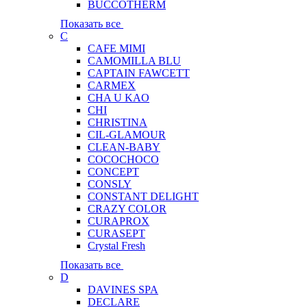
BUCCOTHERM
Показать все
C
CAFE MIMI
CAMOMILLA BLU
CAPTAIN FAWCETT
CARMEX
CHA U KAO
CHI
CHRISTINA
CIL-GLAMOUR
CLEAN-BABY
COCOCHOCO
CONCEPT
CONSLY
CONSTANT DELIGHT
CRAZY COLOR
CURAPROX
CURASEPT
Crystal Fresh
Показать все
D
DAVINES SPA
DECLARE