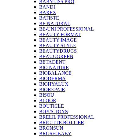
BABYLISS PRO
BANDI
BAREX
BATISTE
BE NATURAL
BE-UNI PROFESSIONAL
BEAUTY FORMAT
BEAUTY IMAGE
BEAUTY STYLE
BEAUTYDRUGS
BEAUUGREEN
BETADENT
BIO NATURE
BIOBALANCE
BIODERMA
BIOHYALUX
BIOREPAIR
BISOU
BLOOR
BOUTICLE
BOY'S TOYS
BRELIL PROFESSIONAL
BRIGITTE BOTTIER
BRONSUN
BRUSH-BABY