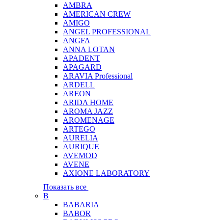
AMBRA
AMERICAN CREW
AMIGO
ANGEL PROFESSIONAL
ANGFA
ANNA LOTAN
APADENT
APAGARD
ARAVIA Professional
ARDELL
AREON
ARIDA HOME
AROMA JAZZ
AROMENAGE
ARTEGO
AURELIA
AURIQUE
AVEMOD
AVENE
AXIONE LABORATORY
Показать все
B
BABARIA
BABOR