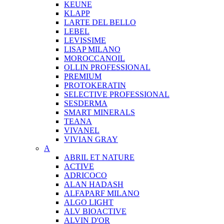
KEUNE
KLAPP
LARTE DEL BELLO
LEBEL
LEVISSIME
LISAP MILANO
MOROCCANOIL
OLLIN PROFESSIONAL
PREMIUM
PROTOKERATIN
SELECTIVE PROFESSIONAL
SESDERMA
SMART MINERALS
TEANA
VIVANEL
VIVIAN GRAY
A
ABRIL ET NATURE
ACTIVE
ADRICOCO
ALAN HADASH
ALFAPARF MILANO
ALGO LIGHT
ALV BIOACTIVE
ALVIN D'OR