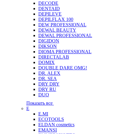
DECODE
DENTAID
DEPILEVE
DEPILFLAX 100
DEW PROFESSIONAL
DEWAL BEAUTY
DEWAL PROFESSIONAL
DIGIDON
DIKSON
DIOMA PROFESSIONAL
DIRECTALAB
DOMIX
DOUBLE DARE OMG!
DR. ALEX
DR. SEA
DRY DRY
DRY RU
DUO
Показать все
E
E.MI
ECOTOOLS
ELDAN cosmetics
EMANSI