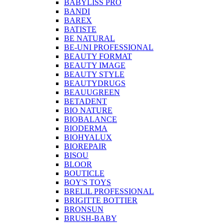
BABYLISS PRO
BANDI
BAREX
BATISTE
BE NATURAL
BE-UNI PROFESSIONAL
BEAUTY FORMAT
BEAUTY IMAGE
BEAUTY STYLE
BEAUTYDRUGS
BEAUUGREEN
BETADENT
BIO NATURE
BIOBALANCE
BIODERMA
BIOHYALUX
BIOREPAIR
BISOU
BLOOR
BOUTICLE
BOY'S TOYS
BRELIL PROFESSIONAL
BRIGITTE BOTTIER
BRONSUN
BRUSH-BABY