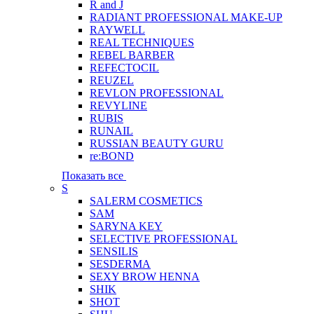
R and J
RADIANT PROFESSIONAL MAKE-UP
RAYWELL
REAL TECHNIQUES
REBEL BARBER
REFECTOCIL
REUZEL
REVLON PROFESSIONAL
REVYLINE
RUBIS
RUNAIL
RUSSIAN BEAUTY GURU
re:BOND
Показать все
S
SALERM COSMETICS
SAM
SARYNA KEY
SELECTIVE PROFESSIONAL
SENSILIS
SESDERMA
SEXY BROW HENNA
SHIK
SHOT