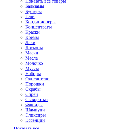
Показать все товары
Бальзамы
Бустеры
Гели
Кондиционеры
Концентраты
Краски
Кремы
Лаки
Лосьоны
Маски
Масла
Молочко
Муссы
Наборы
Окислители
Порошки
Скрабы
Спреи
Сыворотки
Флюиды
Шампуни
Эликсиры
Эссенции
Показать все