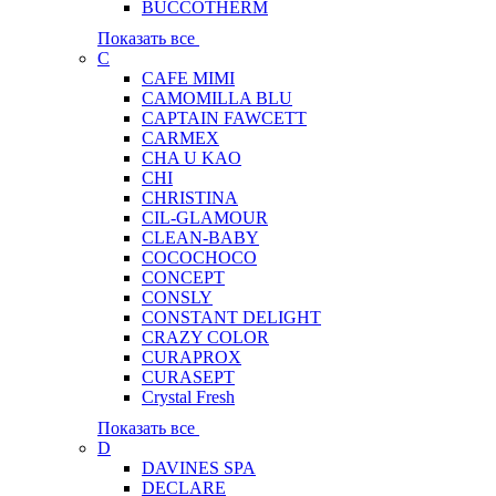
BUCCOTHERM
Показать все
C
CAFE MIMI
CAMOMILLA BLU
CAPTAIN FAWCETT
CARMEX
CHA U KAO
CHI
CHRISTINA
CIL-GLAMOUR
CLEAN-BABY
COCOCHOCO
CONCEPT
CONSLY
CONSTANT DELIGHT
CRAZY COLOR
CURAPROX
CURASEPT
Crystal Fresh
Показать все
D
DAVINES SPA
DECLARE