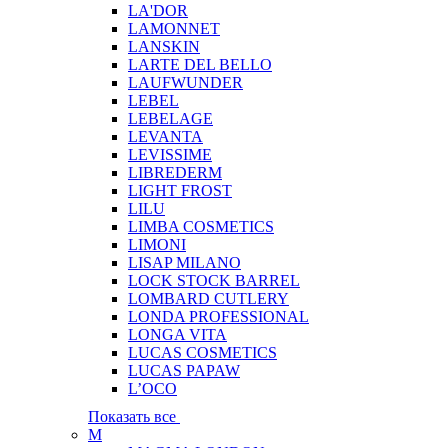
LA'DOR
LAMONNET
LANSKIN
LARTE DEL BELLO
LAUFWUNDER
LEBEL
LEBELAGE
LEVANTA
LEVISSIME
LIBREDERM
LIGHT FROST
LILU
LIMBA COSMETICS
LIMONI
LISAP MILANO
LOCK STOCK BARREL
LOMBARD CUTLERY
LONDA PROFESSIONAL
LONGA VITA
LUCAS COSMETICS
LUCAS PAPAW
L’OCO
Показать все
M