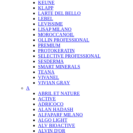
KEUNE
KLAPP
LARTE DEL BELLO
LEBEL
LEVISSIME
LISAP MILANO
MOROCCANOIL
OLLIN PROFESSIONAL
PREMIUM
PROTOKERATIN
SELECTIVE PROFESSIONAL
SESDERMA
SMART MINERALS
TEANA
VIVANEL
VIVIAN GRAY
A
ABRIL ET NATURE
ACTIVE
ADRICOCO
ALAN HADASH
ALFAPARF MILANO
ALGO LIGHT
ALV BIOACTIVE
ALVIN D'OR