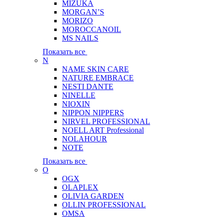
MIZUKA
MORGAN’S
MORIZO
MOROCCANOIL
MS NAILS
Показать все
N
NAME SKIN CARE
NATURE EMBRACE
NESTI DANTE
NINELLE
NIOXIN
NIPPON NIPPERS
NIRVEL PROFESSIONAL
NOELL ART Professional
NOLAHOUR
NOTE
Показать все
O
OGX
OLAPLEX
OLIVIA GARDEN
OLLIN PROFESSIONAL
OMSA