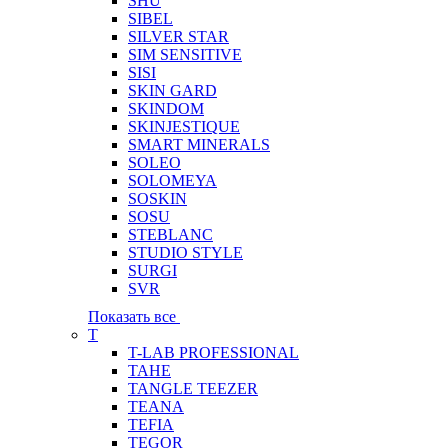
SHU
SIBEL
SILVER STAR
SIM SENSITIVE
SISI
SKIN GARD
SKINDOM
SKINJESTIQUE
SMART MINERALS
SOLEO
SOLOMEYA
SOSKIN
SOSU
STEBLANC
STUDIO STYLE
SURGI
SVR
Показать все
T
T-LAB PROFESSIONAL
TAHE
TANGLE TEEZER
TEANA
TEFIA
TEGOR