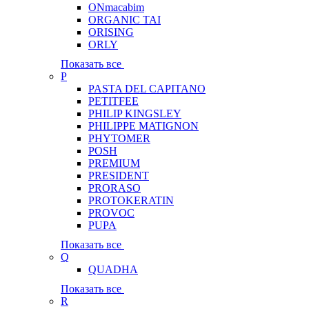
ONmacabim
ORGANIC TAI
ORISING
ORLY
Показать все
P
PASTA DEL CAPITANO
PETITFEE
PHILIP KINGSLEY
PHILIPPE MATIGNON
PHYTOMER
POSH
PREMIUM
PRESIDENT
PRORASO
PROTOKERATIN
PROVOC
PUPA
Показать все
Q
QUADHA
Показать все
R