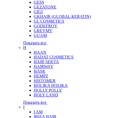
GESS
GEZATONE
GIGI
GKHAIR (GLOBAL КЕRATIN)
GL COSMETICS
GODEFROY
GREYMY
GUAM
Показать все
H
HAAN
HADAT COSMETICS
HAIR SEKTA
HAIRWAY
HASK
HEMPZ
HISTOMER
HOLIKA HOLIKA
HOLLY POLLY
HOLY LAND
Показать все
I
I AM
IBIZA HAIR