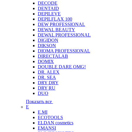
DECODE
DENTAID
DEPILEVE
DEPILFLAX 100
DEW PROFESSIONAL
DEWAL BEAUTY
DEWAL PROFESSIONAL
DIGIDON
DIKSON
DIOMA PROFESSIONAL
DIRECTALAB
DOMIX
DOUBLE DARE OMG!
DR. ALEX
DR. SEA
DRY DRY
DRY RU
DUO
Показать все
E
E.MI
ECOTOOLS
ELDAN cosmetics
EMANSI