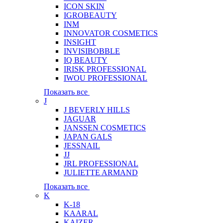
ICON SKIN
IGROBEAUTY
INM
INNOVATOR COSMETICS
INSIGHT
INVISIBOBBLE
IQ BEAUTY
IRISK PROFESSIONAL
IWOU PROFESSIONAL
Показать все
J
J BEVERLY HILLS
JAGUAR
JANSSEN COSMETICS
JAPAN GALS
JESSNAIL
JJ
JRL PROFESSIONAL
JULIETTE ARMAND
Показать все
K
K-18
KAARAL
KAIZER