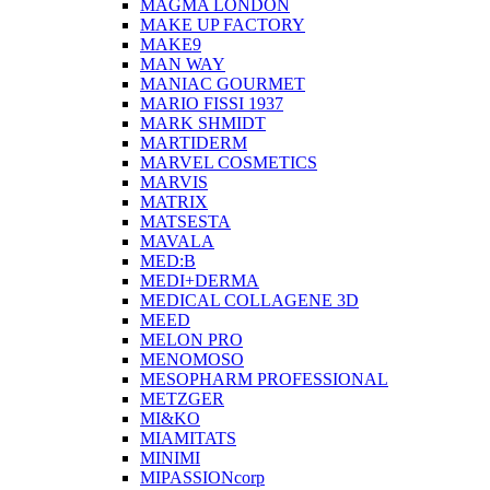
MAGMA LONDON
MAKE UP FACTORY
MAKE9
MAN WAY
MANIAC GOURMET
MARIO FISSI 1937
MARK SHMIDT
MARTIDERM
MARVEL COSMETICS
MARVIS
MATRIX
MATSESTA
MAVALA
MED:B
MEDI+DERMA
MEDICAL COLLAGENE 3D
MEED
MELON PRO
MENOMOSO
MESOPHARM PROFESSIONAL
METZGER
MI&KO
MIAMITATS
MINIMI
MIPASSIONcorp