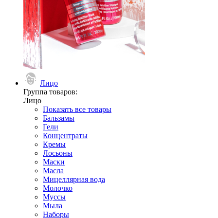
Лицо
Группа товаров:
Лицо
Показать все товары
Бальзамы
Гели
Концентраты
Кремы
Лосьоны
Маски
Масла
Мицеллярная вода
Молочко
Муссы
Мыла
Наборы