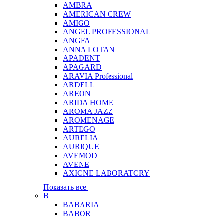
AMBRA
AMERICAN CREW
AMIGO
ANGEL PROFESSIONAL
ANGFA
ANNA LOTAN
APADENT
APAGARD
ARAVIA Professional
ARDELL
AREON
ARIDA HOME
AROMA JAZZ
AROMENAGE
ARTEGO
AURELIA
AURIQUE
AVEMOD
AVENE
AXIONE LABORATORY
Показать все
B
BABARIA
BABOR