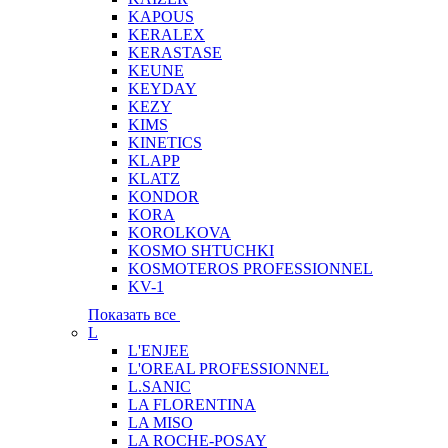
KAPOUS
KERALEX
KERASTASE
KEUNE
KEYDAY
KEZY
KIMS
KINETICS
KLAPP
KLATZ
KONDOR
KORA
KOROLKOVA
KOSMO SHTUCHKI
KOSMOTEROS PROFESSIONNEL
KV-1
Показать все
L
L'ENJEE
L'OREAL PROFESSIONNEL
L.SANIC
LA FLORENTINA
LA MISO
LA ROCHE-POSAY