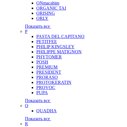
ONmacabim
ORGANIC TAI
ORISING
ORLY
Показать все
P
PASTA DEL CAPITANO
PETITFEE
PHILIP KINGSLEY
PHILIPPE MATIGNON
PHYTOMER
POSH
PREMIUM
PRESIDENT
PRORASO
PROTOKERATIN
PROVOC
PUPA
Показать все
Q
QUADHA
Показать все
R