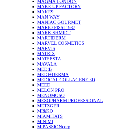
MAGMA LONDON
MAKE UP FACTORY
MAKE9
MAN WAY
MANIAC GOURMET
MARIO FISSI 1937
MARK SHMIDT
MARTIDERM
MARVEL COSMETICS
MARVIS
MATRIX
MATSESTA
MAVALA
MED:B
MEDI+DERMA
MEDICAL COLLAGENE 3D
MEED
MELON PRO
MENOMOSO
MESOPHARM PROFESSIONAL
METZGER
MI&KO
MIAMITATS
MINIMI
MIPASSIONcorp