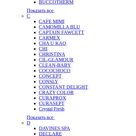
BUCCOTHERM
Показать все
C
CAFE MIMI
CAMOMILLA BLU
CAPTAIN FAWCETT
CARMEX
CHA U KAO
CHI
CHRISTINA
CIL-GLAMOUR
CLEAN-BABY
COCOCHOCO
CONCEPT
CONSLY
CONSTANT DELIGHT
CRAZY COLOR
CURAPROX
CURASEPT
Crystal Fresh
Показать все
D
DAVINES SPA
DECLARE