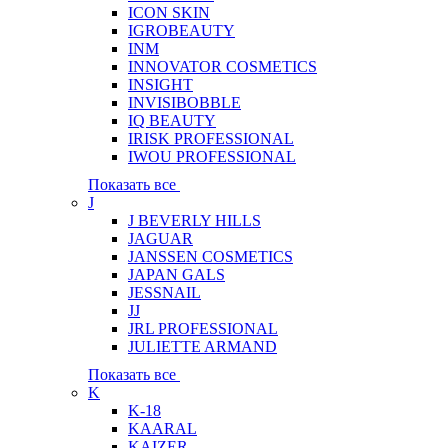
ICON SKIN
IGROBEAUTY
INM
INNOVATOR COSMETICS
INSIGHT
INVISIBOBBLE
IQ BEAUTY
IRISK PROFESSIONAL
IWOU PROFESSIONAL
Показать все
J
J BEVERLY HILLS
JAGUAR
JANSSEN COSMETICS
JAPAN GALS
JESSNAIL
JJ
JRL PROFESSIONAL
JULIETTE ARMAND
Показать все
K
K-18
KAARAL
KAIZER