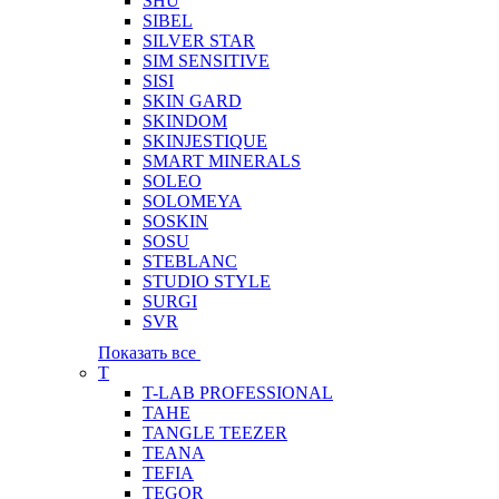
SHU
SIBEL
SILVER STAR
SIM SENSITIVE
SISI
SKIN GARD
SKINDOM
SKINJESTIQUE
SMART MINERALS
SOLEO
SOLOMEYA
SOSKIN
SOSU
STEBLANC
STUDIO STYLE
SURGI
SVR
Показать все
T
T-LAB PROFESSIONAL
TAHE
TANGLE TEEZER
TEANA
TEFIA
TEGOR