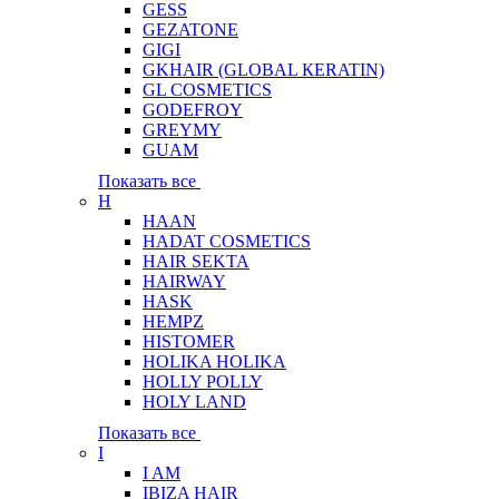
GESS
GEZATONE
GIGI
GKHAIR (GLOBAL КЕRATIN)
GL COSMETICS
GODEFROY
GREYMY
GUAM
Показать все
H
HAAN
HADAT COSMETICS
HAIR SEKTA
HAIRWAY
HASK
HEMPZ
HISTOMER
HOLIKA HOLIKA
HOLLY POLLY
HOLY LAND
Показать все
I
I AM
IBIZA HAIR