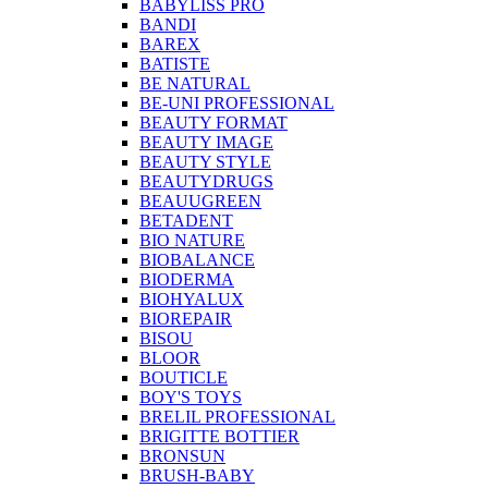
BABYLISS PRO
BANDI
BAREX
BATISTE
BE NATURAL
BE-UNI PROFESSIONAL
BEAUTY FORMAT
BEAUTY IMAGE
BEAUTY STYLE
BEAUTYDRUGS
BEAUUGREEN
BETADENT
BIO NATURE
BIOBALANCE
BIODERMA
BIOHYALUX
BIOREPAIR
BISOU
BLOOR
BOUTICLE
BOY'S TOYS
BRELIL PROFESSIONAL
BRIGITTE BOTTIER
BRONSUN
BRUSH-BABY