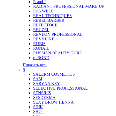
R and J
RADIANT PROFESSIONAL MAKE-UP
RAYWELL
REAL TECHNIQUES
REBEL BARBER
REFECTOCIL
REUZEL
REVLON PROFESSIONAL
REVYLINE
RUBIS
RUNAIL
RUSSIAN BEAUTY GURU
re:BOND
Показать все
S
SALERM COSMETICS
SAM
SARYNA KEY
SELECTIVE PROFESSIONAL
SENSILIS
SESDERMA
SEXY BROW HENNA
SHIK
SHOT