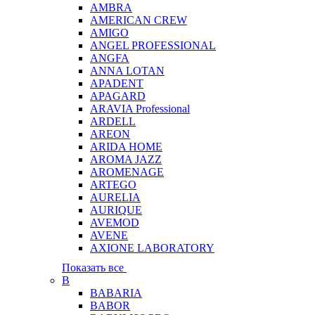
AMBRA
AMERICAN CREW
AMIGO
ANGEL PROFESSIONAL
ANGFA
ANNA LOTAN
APADENT
APAGARD
ARAVIA Professional
ARDELL
AREON
ARIDA HOME
AROMA JAZZ
AROMENAGE
ARTEGO
AURELIA
AURIQUE
AVEMOD
AVENE
AXIONE LABORATORY
Показать все
B
BABARIA
BABOR