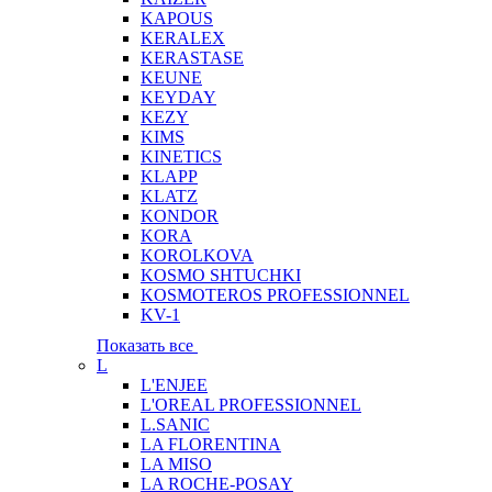
KAPOUS
KERALEX
KERASTASE
KEUNE
KEYDAY
KEZY
KIMS
KINETICS
KLAPP
KLATZ
KONDOR
KORA
KOROLKOVA
KOSMO SHTUCHKI
KOSMOTEROS PROFESSIONNEL
KV-1
Показать все
L
L'ENJEE
L'OREAL PROFESSIONNEL
L.SANIC
LA FLORENTINA
LA MISO
LA ROCHE-POSAY