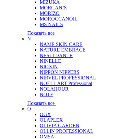
MIZUKA
MORGAN’S
MORIZO
MOROCCANOIL
MS NAILS
Показать все
N
NAME SKIN CARE
NATURE EMBRACE
NESTI DANTE
NINELLE
NIOXIN
NIPPON NIPPERS
NIRVEL PROFESSIONAL
NOELL ART Professional
NOLAHOUR
NOTE
Показать все
O
OGX
OLAPLEX
OLIVIA GARDEN
OLLIN PROFESSIONAL
OMSA