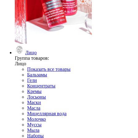
Лицо
Группа товаров:
Лицо
Показать все товары
Бальзамы
Гели
Концентраты
Кремы
Лосьоны
Маски
Масла
Мицеллярная вода
Молочко
Муссы
Мыла
Наборы