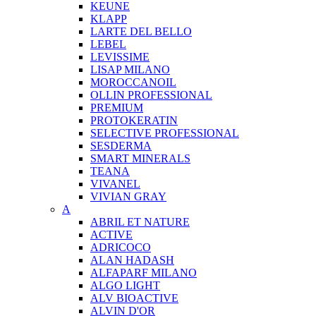
KEUNE
KLAPP
LARTE DEL BELLO
LEBEL
LEVISSIME
LISAP MILANO
MOROCCANOIL
OLLIN PROFESSIONAL
PREMIUM
PROTOKERATIN
SELECTIVE PROFESSIONAL
SESDERMA
SMART MINERALS
TEANA
VIVANEL
VIVIAN GRAY
A
ABRIL ET NATURE
ACTIVE
ADRICOCO
ALAN HADASH
ALFAPARF MILANO
ALGO LIGHT
ALV BIOACTIVE
ALVIN D'OR