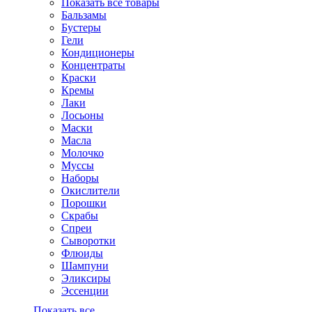
Показать все товары
Бальзамы
Бустеры
Гели
Кондиционеры
Концентраты
Краски
Кремы
Лаки
Лосьоны
Маски
Масла
Молочко
Муссы
Наборы
Окислители
Порошки
Скрабы
Спреи
Сыворотки
Флюиды
Шампуни
Эликсиры
Эссенции
Показать все