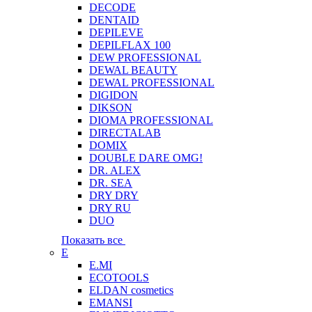
DECODE
DENTAID
DEPILEVE
DEPILFLAX 100
DEW PROFESSIONAL
DEWAL BEAUTY
DEWAL PROFESSIONAL
DIGIDON
DIKSON
DIOMA PROFESSIONAL
DIRECTALAB
DOMIX
DOUBLE DARE OMG!
DR. ALEX
DR. SEA
DRY DRY
DRY RU
DUO
Показать все
E
E.MI
ECOTOOLS
ELDAN cosmetics
EMANSI