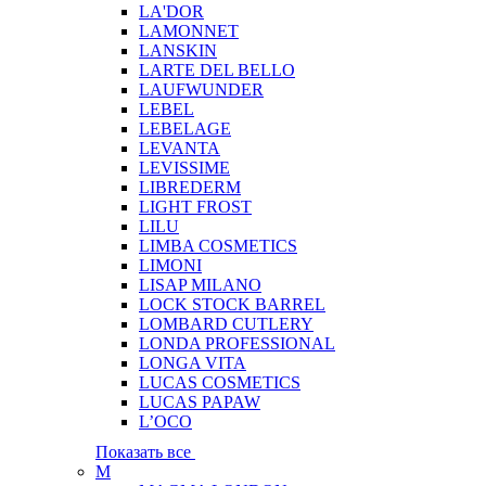
LA'DOR
LAMONNET
LANSKIN
LARTE DEL BELLO
LAUFWUNDER
LEBEL
LEBELAGE
LEVANTA
LEVISSIME
LIBREDERM
LIGHT FROST
LILU
LIMBA COSMETICS
LIMONI
LISAP MILANO
LOCK STOCK BARREL
LOMBARD CUTLERY
LONDA PROFESSIONAL
LONGA VITA
LUCAS COSMETICS
LUCAS PAPAW
L’OCO
Показать все
M