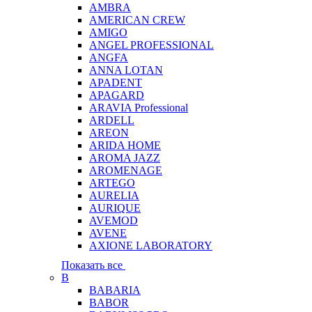
AMBRA
AMERICAN CREW
AMIGO
ANGEL PROFESSIONAL
ANGFA
ANNA LOTAN
APADENT
APAGARD
ARAVIA Professional
ARDELL
AREON
ARIDA HOME
AROMA JAZZ
AROMENAGE
ARTEGO
AURELIA
AURIQUE
AVEMOD
AVENE
AXIONE LABORATORY
Показать все
B
BABARIA
BABOR