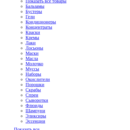
Показать все товары
Бальзамы
Бустеры
Гели
Кондиционеры
Концентраты
Краски
Кремы
Лаки
Лосьоны
Маски
Масла
Молочко
Муссы
Наборы
Окислители
Порошки
Скрабы
Спреи
Сыворотки
Флюиды
Шампуни
Эликсиры
Эссенции
Показать все