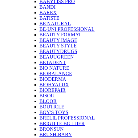
BABYLISS PRO
BANDI
BAREX
BATISTE
BE NATURAL
BE-UNI PROFESSIONAL
BEAUTY FORMAT
BEAUTY IMAGE
BEAUTY STYLE
BEAUTYDRUGS
BEAUUGREEN
BETADENT
BIO NATURE
BIOBALANCE
BIODERMA
BIOHYALUX
BIOREPAIR
BISOU
BLOOR
BOUTICLE
BOY'S TOYS
BRELIL PROFESSIONAL
BRIGITTE BOTTIER
BRONSUN
BRUSH-BABY