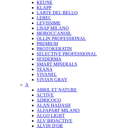
KEUNE
KLAPP
LARTE DEL BELLO
LEBEL
LEVISSIME
LISAP MILANO
MOROCCANOIL
OLLIN PROFESSIONAL
PREMIUM
PROTOKERATIN
SELECTIVE PROFESSIONAL
SESDERMA
SMART MINERALS
TEANA
VIVANEL
VIVIAN GRAY
A
ABRIL ET NATURE
ACTIVE
ADRICOCO
ALAN HADASH
ALFAPARF MILANO
ALGO LIGHT
ALV BIOACTIVE
ALVIN D'OR