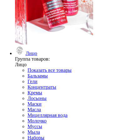
Лицо
Группа товаров:
Лицо
Показать все товары
Бальзамы
Гели
Концентраты
Кремы
Лосьоны
Маски
Масла
Мицеллярная вода
Молочко
Муссы
Мыла
Наборы