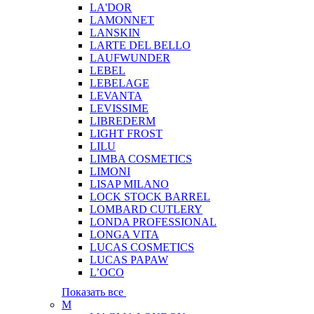
LA'DOR
LAMONNET
LANSKIN
LARTE DEL BELLO
LAUFWUNDER
LEBEL
LEBELAGE
LEVANTA
LEVISSIME
LIBREDERM
LIGHT FROST
LILU
LIMBA COSMETICS
LIMONI
LISAP MILANO
LOCK STOCK BARREL
LOMBARD CUTLERY
LONDA PROFESSIONAL
LONGA VITA
LUCAS COSMETICS
LUCAS PAPAW
L’OCO
Показать все
M