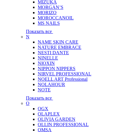
MIZUKA
MORGAN’S
MORIZO
MOROCCANOIL
MS NAILS
Показать все
N
NAME SKIN CARE
NATURE EMBRACE
NESTI DANTE
NINELLE
NIOXIN
NIPPON NIPPERS
NIRVEL PROFESSIONAL
NOELL ART Professional
NOLAHOUR
NOTE
Показать все
O
OGX
OLAPLEX
OLIVIA GARDEN
OLLIN PROFESSIONAL
OMSA