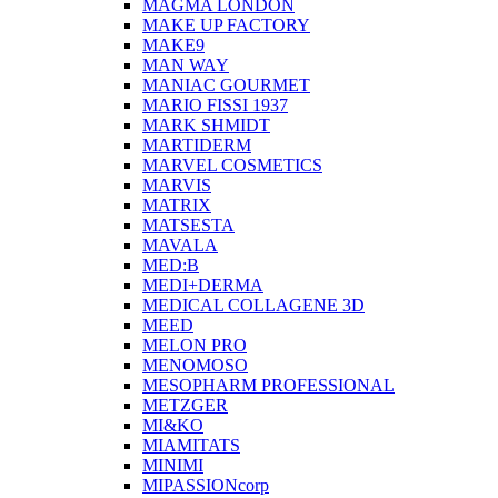
MAGMA LONDON
MAKE UP FACTORY
MAKE9
MAN WAY
MANIAC GOURMET
MARIO FISSI 1937
MARK SHMIDT
MARTIDERM
MARVEL COSMETICS
MARVIS
MATRIX
MATSESTA
MAVALA
MED:B
MEDI+DERMA
MEDICAL COLLAGENE 3D
MEED
MELON PRO
MENOMOSO
MESOPHARM PROFESSIONAL
METZGER
MI&KO
MIAMITATS
MINIMI
MIPASSIONcorp