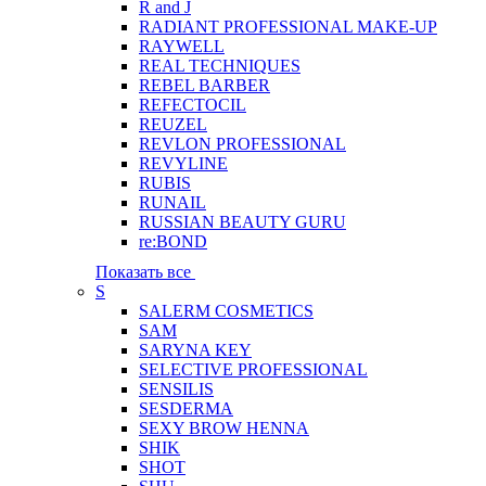
R and J
RADIANT PROFESSIONAL MAKE-UP
RAYWELL
REAL TECHNIQUES
REBEL BARBER
REFECTOCIL
REUZEL
REVLON PROFESSIONAL
REVYLINE
RUBIS
RUNAIL
RUSSIAN BEAUTY GURU
re:BOND
Показать все
S
SALERM COSMETICS
SAM
SARYNA KEY
SELECTIVE PROFESSIONAL
SENSILIS
SESDERMA
SEXY BROW HENNA
SHIK
SHOT