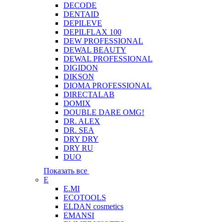
DECODE
DENTAID
DEPILEVE
DEPILFLAX 100
DEW PROFESSIONAL
DEWAL BEAUTY
DEWAL PROFESSIONAL
DIGIDON
DIKSON
DIOMA PROFESSIONAL
DIRECTALAB
DOMIX
DOUBLE DARE OMG!
DR. ALEX
DR. SEA
DRY DRY
DRY RU
DUO
Показать все
E
E.MI
ECOTOOLS
ELDAN cosmetics
EMANSI