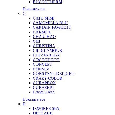
BUCCOTHERM
Показать все
C
CAFE MIMI
CAMOMILLA BLU
CAPTAIN FAWCETT
CARMEX
CHA U KAO
CHI
CHRISTINA
CIL-GLAMOUR
CLEAN-BABY
COCOCHOCO
CONCEPT
CONSLY
CONSTANT DELIGHT
CRAZY COLOR
CURAPROX
CURASEPT
Crystal Fresh
Показать все
D
DAVINES SPA
DECLARE