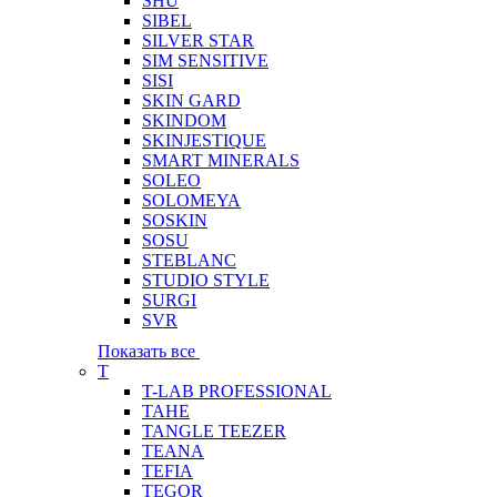
SHU
SIBEL
SILVER STAR
SIM SENSITIVE
SISI
SKIN GARD
SKINDOM
SKINJESTIQUE
SMART MINERALS
SOLEO
SOLOMEYA
SOSKIN
SOSU
STEBLANC
STUDIO STYLE
SURGI
SVR
Показать все
T
T-LAB PROFESSIONAL
TAHE
TANGLE TEEZER
TEANA
TEFIA
TEGOR