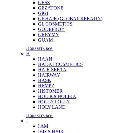
GESS
GEZATONE
GIGI
GKHAIR (GLOBAL КЕRATIN)
GL COSMETICS
GODEFROY
GREYMY
GUAM
Показать все
H
HAAN
HADAT COSMETICS
HAIR SEKTA
HAIRWAY
HASK
HEMPZ
HISTOMER
HOLIKA HOLIKA
HOLLY POLLY
HOLY LAND
Показать все
I
I AM
IBIZA HAIR