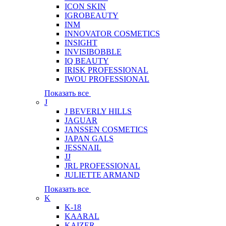
ICON SKIN
IGROBEAUTY
INM
INNOVATOR COSMETICS
INSIGHT
INVISIBOBBLE
IQ BEAUTY
IRISK PROFESSIONAL
IWOU PROFESSIONAL
Показать все
J
J BEVERLY HILLS
JAGUAR
JANSSEN COSMETICS
JAPAN GALS
JESSNAIL
JJ
JRL PROFESSIONAL
JULIETTE ARMAND
Показать все
K
K-18
KAARAL
KAIZER