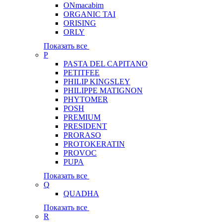
ONmacabim
ORGANIC TAI
ORISING
ORLY
Показать все
P
PASTA DEL CAPITANO
PETITFEE
PHILIP KINGSLEY
PHILIPPE MATIGNON
PHYTOMER
POSH
PREMIUM
PRESIDENT
PRORASO
PROTOKERATIN
PROVOC
PUPA
Показать все
Q
QUADHA
Показать все
R