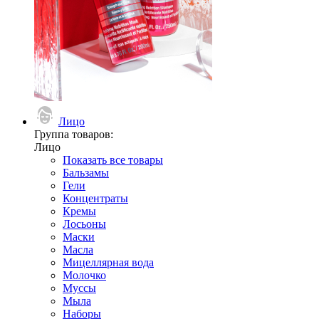
Лицо
Группа товаров:
Лицо
Показать все товары
Бальзамы
Гели
Концентраты
Кремы
Лосьоны
Маски
Масла
Мицеллярная вода
Молочко
Муссы
Мыла
Наборы