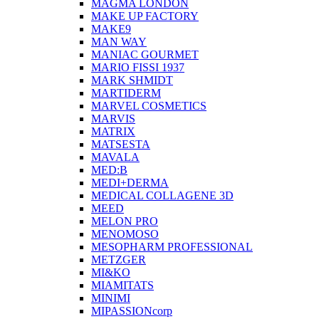
MAGMA LONDON
MAKE UP FACTORY
MAKE9
MAN WAY
MANIAC GOURMET
MARIO FISSI 1937
MARK SHMIDT
MARTIDERM
MARVEL COSMETICS
MARVIS
MATRIX
MATSESTA
MAVALA
MED:B
MEDI+DERMA
MEDICAL COLLAGENE 3D
MEED
MELON PRO
MENOMOSO
MESOPHARM PROFESSIONAL
METZGER
MI&KO
MIAMITATS
MINIMI
MIPASSIONcorp