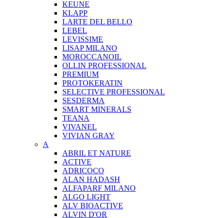
KEUNE
KLAPP
LARTE DEL BELLO
LEBEL
LEVISSIME
LISAP MILANO
MOROCCANOIL
OLLIN PROFESSIONAL
PREMIUM
PROTOKERATIN
SELECTIVE PROFESSIONAL
SESDERMA
SMART MINERALS
TEANA
VIVANEL
VIVIAN GRAY
A
ABRIL ET NATURE
ACTIVE
ADRICOCO
ALAN HADASH
ALFAPARF MILANO
ALGO LIGHT
ALV BIOACTIVE
ALVIN D'OR