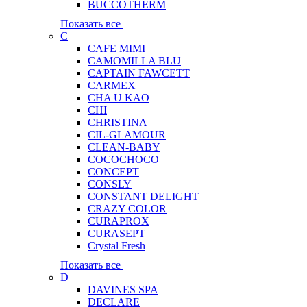
BUCCOTHERM
Показать все
C
CAFE MIMI
CAMOMILLA BLU
CAPTAIN FAWCETT
CARMEX
CHA U KAO
CHI
CHRISTINA
CIL-GLAMOUR
CLEAN-BABY
COCOCHOCO
CONCEPT
CONSLY
CONSTANT DELIGHT
CRAZY COLOR
CURAPROX
CURASEPT
Crystal Fresh
Показать все
D
DAVINES SPA
DECLARE