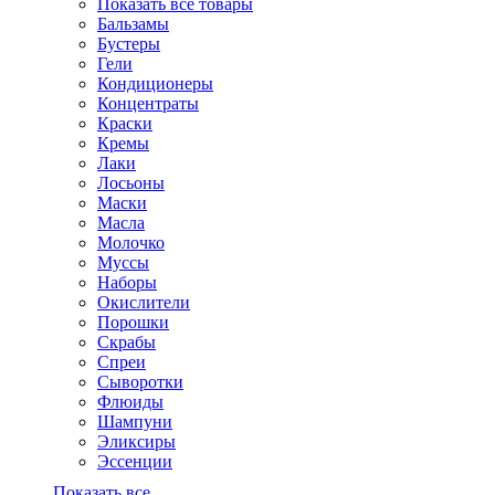
Показать все товары
Бальзамы
Бустеры
Гели
Кондиционеры
Концентраты
Краски
Кремы
Лаки
Лосьоны
Маски
Масла
Молочко
Муссы
Наборы
Окислители
Порошки
Скрабы
Спреи
Сыворотки
Флюиды
Шампуни
Эликсиры
Эссенции
Показать все