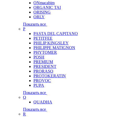
ONmacabim
ORGANIC TAI
ORISING
ORLY
Показать все
P
PASTA DEL CAPITANO
PETITFEE
PHILIP KINGSLEY
PHILIPPE MATIGNON
PHYTOMER
POSH
PREMIUM
PRESIDENT
PRORASO
PROTOKERATIN
PROVOC
PUPA
Показать все
Q
QUADHA
Показать все
R