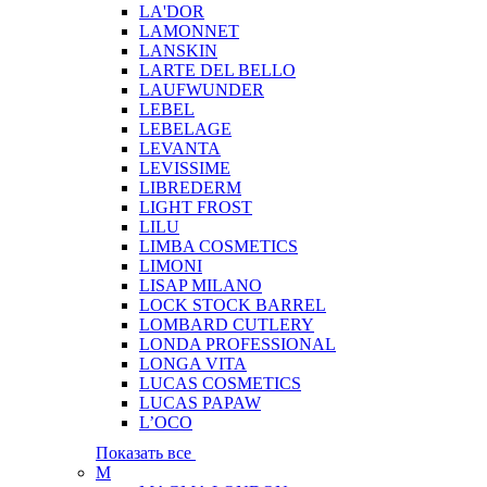
LA'DOR
LAMONNET
LANSKIN
LARTE DEL BELLO
LAUFWUNDER
LEBEL
LEBELAGE
LEVANTA
LEVISSIME
LIBREDERM
LIGHT FROST
LILU
LIMBA COSMETICS
LIMONI
LISAP MILANO
LOCK STOCK BARREL
LOMBARD CUTLERY
LONDA PROFESSIONAL
LONGA VITA
LUCAS COSMETICS
LUCAS PAPAW
L’OCO
Показать все
M