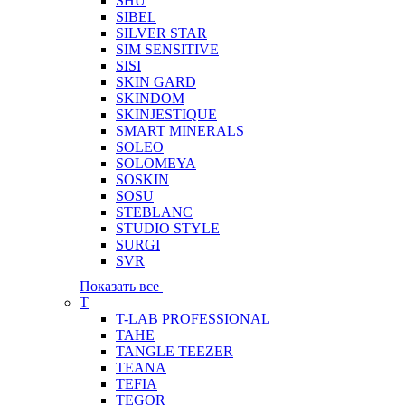
SHU
SIBEL
SILVER STAR
SIM SENSITIVE
SISI
SKIN GARD
SKINDOM
SKINJESTIQUE
SMART MINERALS
SOLEO
SOLOMEYA
SOSKIN
SOSU
STEBLANC
STUDIO STYLE
SURGI
SVR
Показать все
T
T-LAB PROFESSIONAL
TAHE
TANGLE TEEZER
TEANA
TEFIA
TEGOR