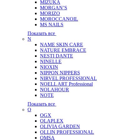
MIZUKA
MORGAN’S
MORIZO
MOROCCANOIL
MS NAILS
Показать все
N
NAME SKIN CARE
NATURE EMBRACE
NESTI DANTE
NINELLE
NIOXIN
NIPPON NIPPERS
NIRVEL PROFESSIONAL
NOELL ART Professional
NOLAHOUR
NOTE
Показать все
O
OGX
OLAPLEX
OLIVIA GARDEN
OLLIN PROFESSIONAL
OMSA