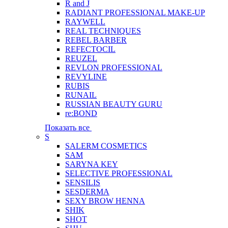
R and J
RADIANT PROFESSIONAL MAKE-UP
RAYWELL
REAL TECHNIQUES
REBEL BARBER
REFECTOCIL
REUZEL
REVLON PROFESSIONAL
REVYLINE
RUBIS
RUNAIL
RUSSIAN BEAUTY GURU
re:BOND
Показать все
S
SALERM COSMETICS
SAM
SARYNA KEY
SELECTIVE PROFESSIONAL
SENSILIS
SESDERMA
SEXY BROW HENNA
SHIK
SHOT