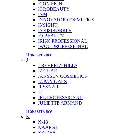
ICON SKIN
IGROBEAUTY
INM
INNOVATOR COSMETICS
INSIGHT
INVISIBOBBLE
IQ BEAUTY
IRISK PROFESSIONAL
IWOU PROFESSIONAL
Показать все
J
J BEVERLY HILLS
JAGUAR
JANSSEN COSMETICS
JAPAN GALS
JESSNAIL
JJ
JRL PROFESSIONAL
JULIETTE ARMAND
Показать все
K
K-18
KAARAL
KAIZER