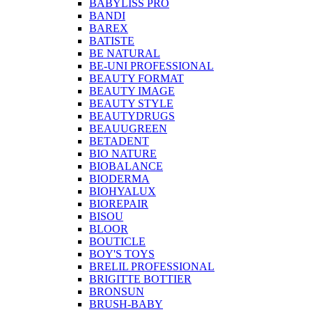
BABYLISS PRO
BANDI
BAREX
BATISTE
BE NATURAL
BE-UNI PROFESSIONAL
BEAUTY FORMAT
BEAUTY IMAGE
BEAUTY STYLE
BEAUTYDRUGS
BEAUUGREEN
BETADENT
BIO NATURE
BIOBALANCE
BIODERMA
BIOHYALUX
BIOREPAIR
BISOU
BLOOR
BOUTICLE
BOY'S TOYS
BRELIL PROFESSIONAL
BRIGITTE BOTTIER
BRONSUN
BRUSH-BABY