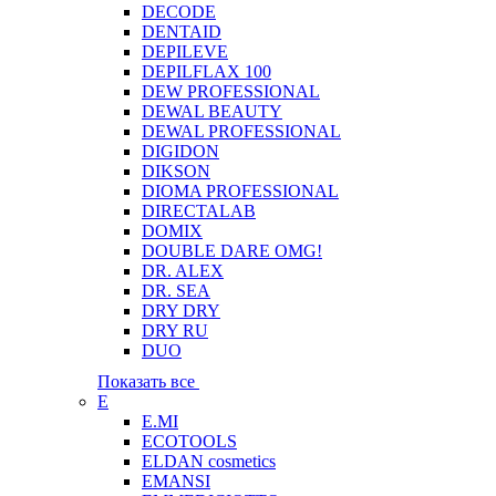
DECODE
DENTAID
DEPILEVE
DEPILFLAX 100
DEW PROFESSIONAL
DEWAL BEAUTY
DEWAL PROFESSIONAL
DIGIDON
DIKSON
DIOMA PROFESSIONAL
DIRECTALAB
DOMIX
DOUBLE DARE OMG!
DR. ALEX
DR. SEA
DRY DRY
DRY RU
DUO
Показать все
E
E.MI
ECOTOOLS
ELDAN cosmetics
EMANSI