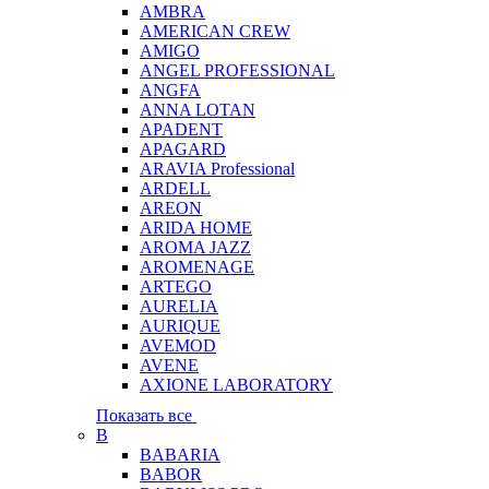
AMBRA
AMERICAN CREW
AMIGO
ANGEL PROFESSIONAL
ANGFA
ANNA LOTAN
APADENT
APAGARD
ARAVIA Professional
ARDELL
AREON
ARIDA HOME
AROMA JAZZ
AROMENAGE
ARTEGO
AURELIA
AURIQUE
AVEMOD
AVENE
AXIONE LABORATORY
Показать все
B
BABARIA
BABOR