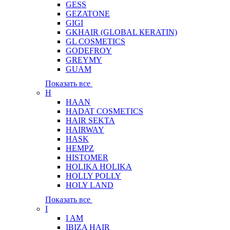
GESS
GEZATONE
GIGI
GKHAIR (GLOBAL КЕRATIN)
GL COSMETICS
GODEFROY
GREYMY
GUAM
Показать все
H
HAAN
HADAT COSMETICS
HAIR SEKTA
HAIRWAY
HASK
HEMPZ
HISTOMER
HOLIKA HOLIKA
HOLLY POLLY
HOLY LAND
Показать все
I
I AM
IBIZA HAIR