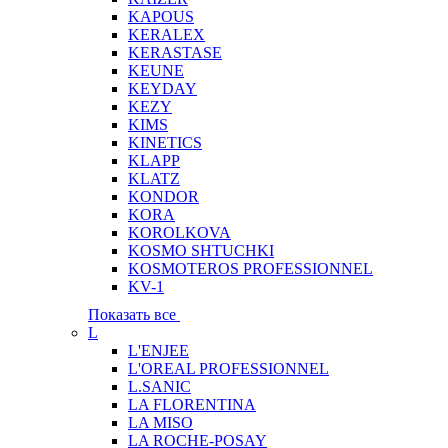
KAPOUS
KERALEX
KERASTASE
KEUNE
KEYDAY
KEZY
KIMS
KINETICS
KLAPP
KLATZ
KONDOR
KORA
KOROLKOVA
KOSMO SHTUCHKI
KOSMOTEROS PROFESSIONNEL
KV-1
Показать все
L
L'ENJEE
L'OREAL PROFESSIONNEL
L.SANIC
LA FLORENTINA
LA MISO
LA ROCHE-POSAY