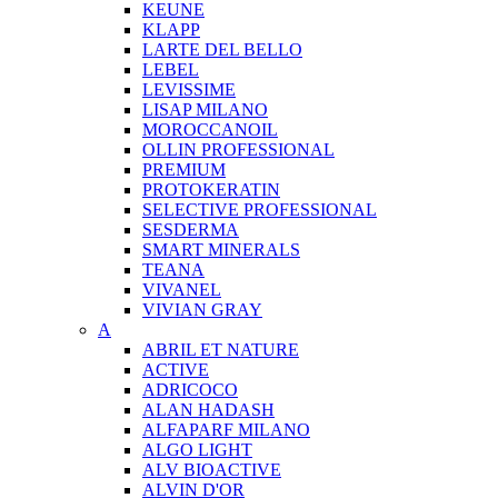
KEUNE
KLAPP
LARTE DEL BELLO
LEBEL
LEVISSIME
LISAP MILANO
MOROCCANOIL
OLLIN PROFESSIONAL
PREMIUM
PROTOKERATIN
SELECTIVE PROFESSIONAL
SESDERMA
SMART MINERALS
TEANA
VIVANEL
VIVIAN GRAY
A
ABRIL ET NATURE
ACTIVE
ADRICOCO
ALAN HADASH
ALFAPARF MILANO
ALGO LIGHT
ALV BIOACTIVE
ALVIN D'OR