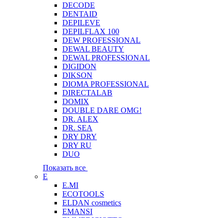
DECODE
DENTAID
DEPILEVE
DEPILFLAX 100
DEW PROFESSIONAL
DEWAL BEAUTY
DEWAL PROFESSIONAL
DIGIDON
DIKSON
DIOMA PROFESSIONAL
DIRECTALAB
DOMIX
DOUBLE DARE OMG!
DR. ALEX
DR. SEA
DRY DRY
DRY RU
DUO
Показать все
E
E.MI
ECOTOOLS
ELDAN cosmetics
EMANSI