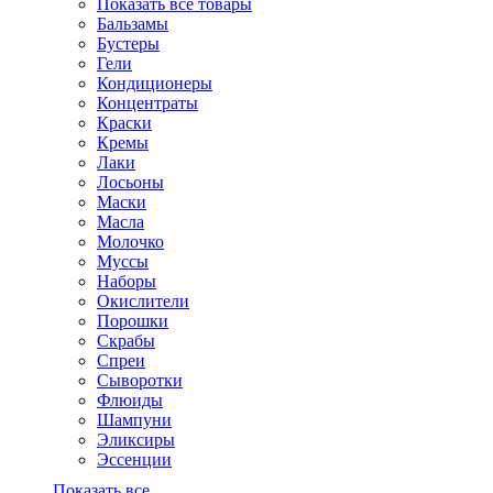
Показать все товары
Бальзамы
Бустеры
Гели
Кондиционеры
Концентраты
Краски
Кремы
Лаки
Лосьоны
Маски
Масла
Молочко
Муссы
Наборы
Окислители
Порошки
Скрабы
Спреи
Сыворотки
Флюиды
Шампуни
Эликсиры
Эссенции
Показать все