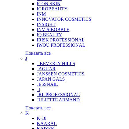
ICON SKIN
IGROBEAUTY
INM
INNOVATOR COSMETICS
INSIGHT
INVISIBOBBLE
IQ BEAUTY
IRISK PROFESSIONAL
IWOU PROFESSIONAL
Показать все
J
J BEVERLY HILLS
JAGUAR
JANSSEN COSMETICS
JAPAN GALS
JESSNAIL
JJ
JRL PROFESSIONAL
JULIETTE ARMAND
Показать все
K
K-18
KAARAL
KAIZER