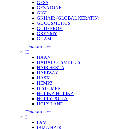
GESS
GEZATONE
GIGI
GKHAIR (GLOBAL КЕRATIN)
GL COSMETICS
GODEFROY
GREYMY
GUAM
Показать все
H
HAAN
HADAT COSMETICS
HAIR SEKTA
HAIRWAY
HASK
HEMPZ
HISTOMER
HOLIKA HOLIKA
HOLLY POLLY
HOLY LAND
Показать все
I
I AM
IBIZA HAIR