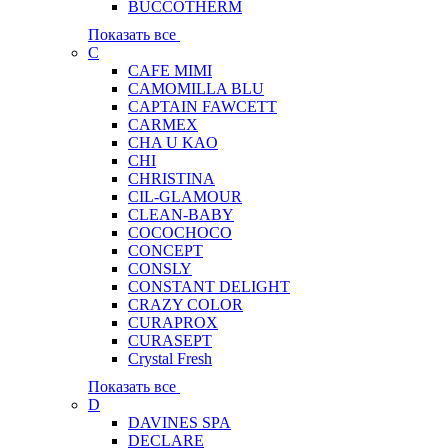
BUCCOTHERM
Показать все
C
CAFE MIMI
CAMOMILLA BLU
CAPTAIN FAWCETT
CARMEX
CHA U KAO
CHI
CHRISTINA
CIL-GLAMOUR
CLEAN-BABY
COCOCHOCO
CONCEPT
CONSLY
CONSTANT DELIGHT
CRAZY COLOR
CURAPROX
CURASEPT
Crystal Fresh
Показать все
D
DAVINES SPA
DECLARE