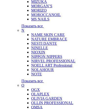
MIZUKA
MORGAN’S
MORIZO
MOROCCANOIL
MS NAILS
Показать все
N
NAME SKIN CARE
NATURE EMBRACE
NESTI DANTE
NINELLE
NIOXIN
NIPPON NIPPERS
NIRVEL PROFESSIONAL
NOELL ART Professional
NOLAHOUR
NOTE
Показать все
O
OGX
OLAPLEX
OLIVIA GARDEN
OLLIN PROFESSIONAL
OMSA