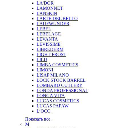
LA'DOR
LAMONNET
LANSKIN
LARTE DEL BELLO
LAUFWUNDER
LEBEL
LEBELAGE
LEVANTA
LEVISSIME
LIBREDERM
LIGHT FROST
LILU
LIMBA COSMETICS
LIMONI
LISAP MILANO
LOCK STOCK BARREL
LOMBARD CUTLERY
LONDA PROFESSIONAL
LONGA VITA
LUCAS COSMETICS
LUCAS PAPAW
L’OCO
Показать все
M