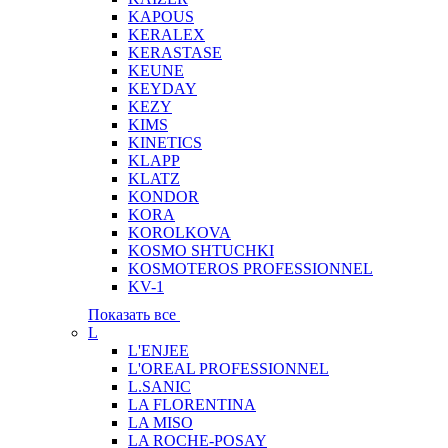
KAPOUS
KERALEX
KERASTASE
KEUNE
KEYDAY
KEZY
KIMS
KINETICS
KLAPP
KLATZ
KONDOR
KORA
KOROLKOVA
KOSMO SHTUCHKI
KOSMOTEROS PROFESSIONNEL
KV-1
Показать все
L
L'ENJEE
L'OREAL PROFESSIONNEL
L.SANIC
LA FLORENTINA
LA MISO
LA ROCHE-POSAY