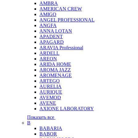
AMBRA
AMERICAN CREW
AMIGO
ANGEL PROFESSIONAL
ANGFA
ANNA LOTAN
APADENT
APAGARD
ARAVIA Professional
ARDELL
AREON
ARIDA HOME
AROMA JAZZ
AROMENAGE
ARTEGO
AURELIA
AURIQUE
AVEMOD
AVENE
AXIONE LABORATORY
Показать все
B
BABARIA
BABOR