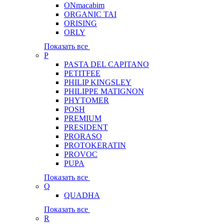
ONmacabim
ORGANIC TAI
ORISING
ORLY
Показать все
P
PASTA DEL CAPITANO
PETITFEE
PHILIP KINGSLEY
PHILIPPE MATIGNON
PHYTOMER
POSH
PREMIUM
PRESIDENT
PRORASO
PROTOKERATIN
PROVOC
PUPA
Показать все
Q
QUADHA
Показать все
R