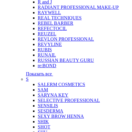
R and J
RADIANT PROFESSIONAL MAKE-UP
RAYWELL
REAL TECHNIQUES
REBEL BARBER
REFECTOCIL
REUZEL
REVLON PROFESSIONAL
REVYLINE
RUBIS
RUNAIL
RUSSIAN BEAUTY GURU
re:BOND
Показать все
S
SALERM COSMETICS
SAM
SARYNA KEY
SELECTIVE PROFESSIONAL
SENSILIS
SESDERMA
SEXY BROW HENNA
SHIK
SHOT