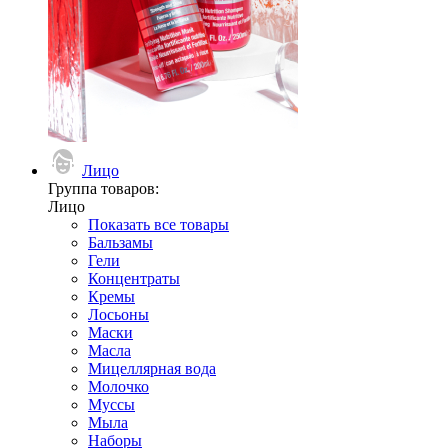
Лицо
Группа товаров:
Лицо
Показать все товары
Бальзамы
Гели
Концентраты
Кремы
Лосьоны
Маски
Масла
Мицеллярная вода
Молочко
Муссы
Мыла
Наборы