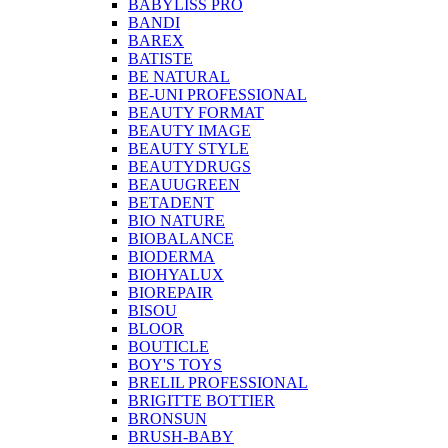
BABYLISS PRO
BANDI
BAREX
BATISTE
BE NATURAL
BE-UNI PROFESSIONAL
BEAUTY FORMAT
BEAUTY IMAGE
BEAUTY STYLE
BEAUTYDRUGS
BEAUUGREEN
BETADENT
BIO NATURE
BIOBALANCE
BIODERMA
BIOHYALUX
BIOREPAIR
BISOU
BLOOR
BOUTICLE
BOY'S TOYS
BRELIL PROFESSIONAL
BRIGITTE BOTTIER
BRONSUN
BRUSH-BABY