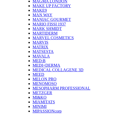
MAGMA LONDON
MAKE UP FACTORY
MAKE9
MAN WAY
MANIAC GOURMET
MARIO FISSI 1937
MARK SHMIDT
MARTIDERM
MARVEL COSMETICS
MARVIS
MATRIX
MATSESTA
MAVALA
MED:B
MEDI+DERMA
MEDICAL COLLAGENE 3D
MEED
MELON PRO
MENOMOSO
MESOPHARM PROFESSIONAL
METZGER
MI&KO
MIAMITATS
MINIMI
MIPASSIONcorp