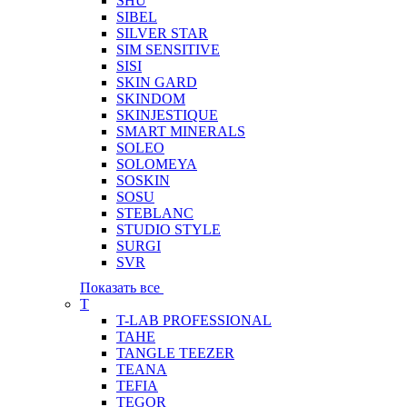
SHU
SIBEL
SILVER STAR
SIM SENSITIVE
SISI
SKIN GARD
SKINDOM
SKINJESTIQUE
SMART MINERALS
SOLEO
SOLOMEYA
SOSKIN
SOSU
STEBLANC
STUDIO STYLE
SURGI
SVR
Показать все
T
T-LAB PROFESSIONAL
TAHE
TANGLE TEEZER
TEANA
TEFIA
TEGOR