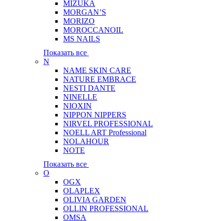
MIZUKA
MORGAN’S
MORIZO
MOROCCANOIL
MS NAILS
Показать все
N
NAME SKIN CARE
NATURE EMBRACE
NESTI DANTE
NINELLE
NIOXIN
NIPPON NIPPERS
NIRVEL PROFESSIONAL
NOELL ART Professional
NOLAHOUR
NOTE
Показать все
O
OGX
OLAPLEX
OLIVIA GARDEN
OLLIN PROFESSIONAL
OMSA