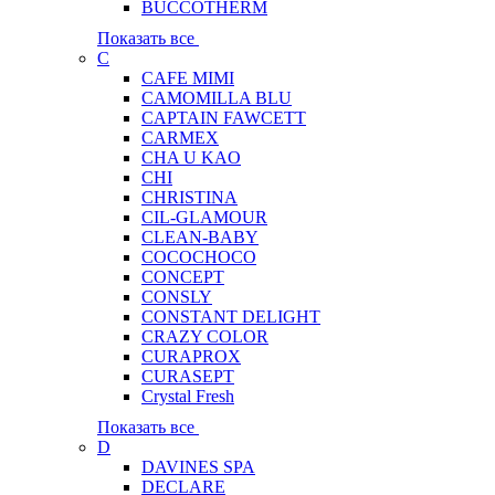
BUCCOTHERM
Показать все
C
CAFE MIMI
CAMOMILLA BLU
CAPTAIN FAWCETT
CARMEX
CHA U KAO
CHI
CHRISTINA
CIL-GLAMOUR
CLEAN-BABY
COCOCHOCO
CONCEPT
CONSLY
CONSTANT DELIGHT
CRAZY COLOR
CURAPROX
CURASEPT
Crystal Fresh
Показать все
D
DAVINES SPA
DECLARE