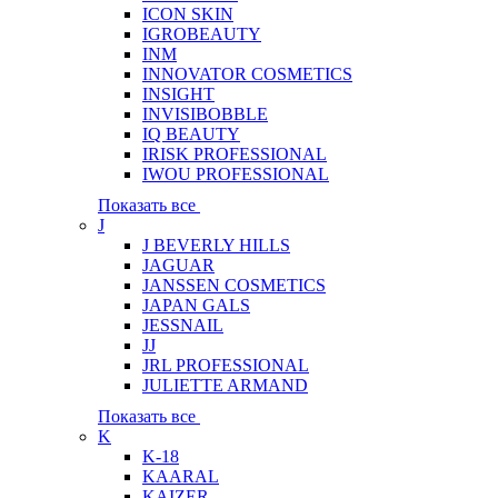
ICON SKIN
IGROBEAUTY
INM
INNOVATOR COSMETICS
INSIGHT
INVISIBOBBLE
IQ BEAUTY
IRISK PROFESSIONAL
IWOU PROFESSIONAL
Показать все
J
J BEVERLY HILLS
JAGUAR
JANSSEN COSMETICS
JAPAN GALS
JESSNAIL
JJ
JRL PROFESSIONAL
JULIETTE ARMAND
Показать все
K
K-18
KAARAL
KAIZER