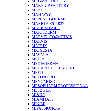
MAGMA LONDON
MAKE UP FACTORY
MAKE9
MAN WAY
MANIAC GOURMET
MARIO FISSI 1937
MARK SHMIDT
MARTIDERM
MARVEL COSMETICS
MARVIS
MATRIX
MATSESTA
MAVALA
MED:B
MEDI+DERMA
MEDICAL COLLAGENE 3D
MEED
MELON PRO
MENOMOSO
MESOPHARM PROFESSIONAL
METZGER
MI&KO
MIAMITATS
MINIMI
MIPASSIONcorp