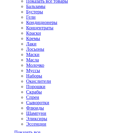
Показать все товары
Бальзамы
Бустеры
Гели
Кондиционеры
Концентраты
Краски
Кремы
Лаки
Лосьоны
Маски
Масла
Молочко
Муссы
Наборы
Окислители
Порошки
Скрабы
Спреи
Сыворотки
Флюиды
Шампуни
Эликсиры
Эссенции
Показать все