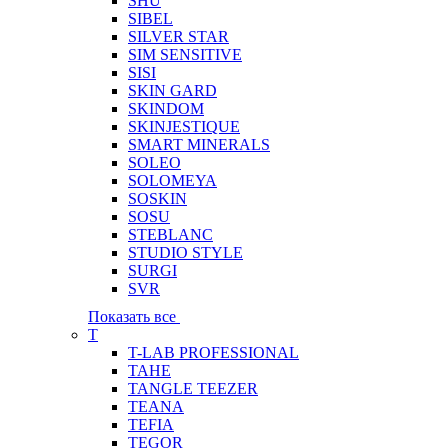
SHU
SIBEL
SILVER STAR
SIM SENSITIVE
SISI
SKIN GARD
SKINDOM
SKINJESTIQUE
SMART MINERALS
SOLEO
SOLOMEYA
SOSKIN
SOSU
STEBLANC
STUDIO STYLE
SURGI
SVR
Показать все
T
T-LAB PROFESSIONAL
TAHE
TANGLE TEEZER
TEANA
TEFIA
TEGOR