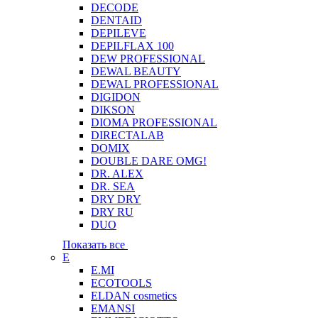
DECODE
DENTAID
DEPILEVE
DEPILFLAX 100
DEW PROFESSIONAL
DEWAL BEAUTY
DEWAL PROFESSIONAL
DIGIDON
DIKSON
DIOMA PROFESSIONAL
DIRECTALAB
DOMIX
DOUBLE DARE OMG!
DR. ALEX
DR. SEA
DRY DRY
DRY RU
DUO
Показать все
E
E.MI
ECOTOOLS
ELDAN cosmetics
EMANSI