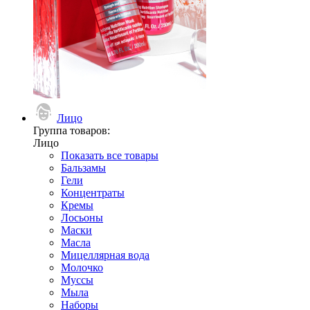
Лицо
Группа товаров:
Лицо
Показать все товары
Бальзамы
Гели
Концентраты
Кремы
Лосьоны
Маски
Масла
Мицеллярная вода
Молочко
Муссы
Мыла
Наборы