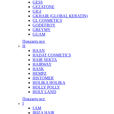
GESS
GEZATONE
GIGI
GKHAIR (GLOBAL КЕRATIN)
GL COSMETICS
GODEFROY
GREYMY
GUAM
Показать все
H
HAAN
HADAT COSMETICS
HAIR SEKTA
HAIRWAY
HASK
HEMPZ
HISTOMER
HOLIKA HOLIKA
HOLLY POLLY
HOLY LAND
Показать все
I
I AM
IBIZA HAIR