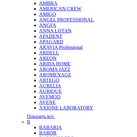
AMBRA
AMERICAN CREW
AMIGO
ANGEL PROFESSIONAL
ANGFA
ANNA LOTAN
APADENT
APAGARD
ARAVIA Professional
ARDELL
AREON
ARIDA HOME
AROMA JAZZ
AROMENAGE
ARTEGO
AURELIA
AURIQUE
AVEMOD
AVENE
AXIONE LABORATORY
Показать все
B
BABARIA
BABOR