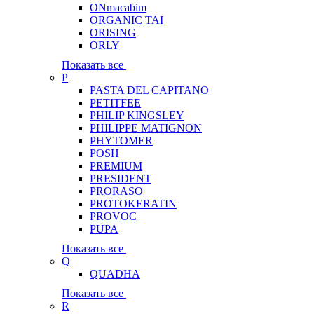
ONmacabim
ORGANIC TAI
ORISING
ORLY
Показать все
P
PASTA DEL CAPITANO
PETITFEE
PHILIP KINGSLEY
PHILIPPE MATIGNON
PHYTOMER
POSH
PREMIUM
PRESIDENT
PRORASO
PROTOKERATIN
PROVOC
PUPA
Показать все
Q
QUADHA
Показать все
R