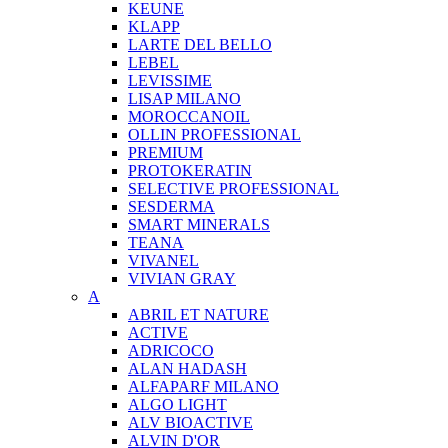
KEUNE
KLAPP
LARTE DEL BELLO
LEBEL
LEVISSIME
LISAP MILANO
MOROCCANOIL
OLLIN PROFESSIONAL
PREMIUM
PROTOKERATIN
SELECTIVE PROFESSIONAL
SESDERMA
SMART MINERALS
TEANA
VIVANEL
VIVIAN GRAY
A
ABRIL ET NATURE
ACTIVE
ADRICOCO
ALAN HADASH
ALFAPARF MILANO
ALGO LIGHT
ALV BIOACTIVE
ALVIN D'OR