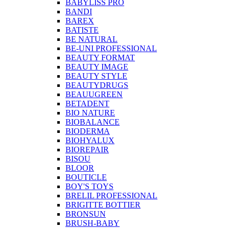
BABYLISS PRO
BANDI
BAREX
BATISTE
BE NATURAL
BE-UNI PROFESSIONAL
BEAUTY FORMAT
BEAUTY IMAGE
BEAUTY STYLE
BEAUTYDRUGS
BEAUUGREEN
BETADENT
BIO NATURE
BIOBALANCE
BIODERMA
BIOHYALUX
BIOREPAIR
BISOU
BLOOR
BOUTICLE
BOY'S TOYS
BRELIL PROFESSIONAL
BRIGITTE BOTTIER
BRONSUN
BRUSH-BABY