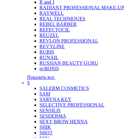
R and J
RADIANT PROFESSIONAL MAKE-UP
RAYWELL
REAL TECHNIQUES
REBEL BARBER
REFECTOCIL
REUZEL
REVLON PROFESSIONAL
REVYLINE
RUBIS
RUNAIL
RUSSIAN BEAUTY GURU
re:BOND
Показать все
S
SALERM COSMETICS
SAM
SARYNA KEY
SELECTIVE PROFESSIONAL
SENSILIS
SESDERMA
SEXY BROW HENNA
SHIK
SHOT