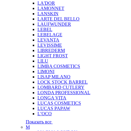
LA'DOR
LAMONNET
LANSKIN
LARTE DEL BELLO
LAUFWUNDER
LEBEL
LEBELAGE
LEVANTA
LEVISSIME
LIBREDERM
LIGHT FROST
LILU
LIMBA COSMETICS
LIMONI
LISAP MILANO
LOCK STOCK BARREL
LOMBARD CUTLERY
LONDA PROFESSIONAL
LONGA VITA
LUCAS COSMETICS
LUCAS PAPAW
L’OCO
Показать все
M