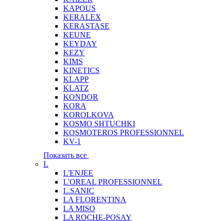
KAPOUS
KERALEX
KERASTASE
KEUNE
KEYDAY
KEZY
KIMS
KINETICS
KLAPP
KLATZ
KONDOR
KORA
KOROLKOVA
KOSMO SHTUCHKI
KOSMOTEROS PROFESSIONNEL
KV-1
Показать все
L
L'ENJEE
L'OREAL PROFESSIONNEL
L.SANIC
LA FLORENTINA
LA MISO
LA ROCHE-POSAY