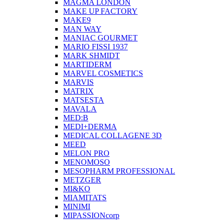
MAGMA LONDON
MAKE UP FACTORY
MAKE9
MAN WAY
MANIAC GOURMET
MARIO FISSI 1937
MARK SHMIDT
MARTIDERM
MARVEL COSMETICS
MARVIS
MATRIX
MATSESTA
MAVALA
MED:B
MEDI+DERMA
MEDICAL COLLAGENE 3D
MEED
MELON PRO
MENOMOSO
MESOPHARM PROFESSIONAL
METZGER
MI&KO
MIAMITATS
MINIMI
MIPASSIONcorp