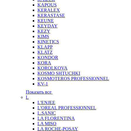
KAPOUS
KERALEX
KERASTASE
KEUNE
KEYDAY
KEZY
KIMS
KINETICS
KLAPP
KLATZ
KONDOR
KORA
KOROLKOVA
KOSMO SHTUCHKI
KOSMOTEROS PROFESSIONNEL
KV-1
Показать все
L
L'ENJEE
L'OREAL PROFESSIONNEL
L.SANIC
LA FLORENTINA
LA MISO
LA ROCHE-POSAY