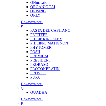
ONmacabim
ORGANIC TAI
ORISING
ORLY
Показать все
P
PASTA DEL CAPITANO
PETITFEE
PHILIP KINGSLEY
PHILIPPE MATIGNON
PHYTOMER
POSH
PREMIUM
PRESIDENT
PRORASO
PROTOKERATIN
PROVOC
PUPA
Показать все
Q
QUADHA
Показать все
R