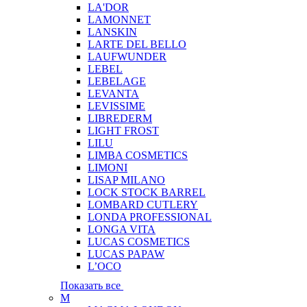
LA'DOR
LAMONNET
LANSKIN
LARTE DEL BELLO
LAUFWUNDER
LEBEL
LEBELAGE
LEVANTA
LEVISSIME
LIBREDERM
LIGHT FROST
LILU
LIMBA COSMETICS
LIMONI
LISAP MILANO
LOCK STOCK BARREL
LOMBARD CUTLERY
LONDA PROFESSIONAL
LONGA VITA
LUCAS COSMETICS
LUCAS PAPAW
L’OCO
Показать все
M