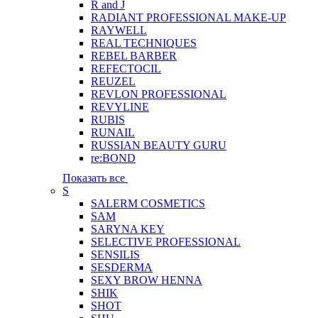
R and J
RADIANT PROFESSIONAL MAKE-UP
RAYWELL
REAL TECHNIQUES
REBEL BARBER
REFECTOCIL
REUZEL
REVLON PROFESSIONAL
REVYLINE
RUBIS
RUNAIL
RUSSIAN BEAUTY GURU
re:BOND
Показать все
S
SALERM COSMETICS
SAM
SARYNA KEY
SELECTIVE PROFESSIONAL
SENSILIS
SESDERMA
SEXY BROW HENNA
SHIK
SHOT