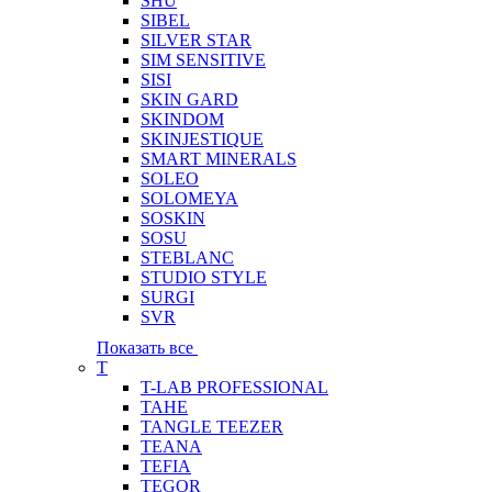
SHU
SIBEL
SILVER STAR
SIM SENSITIVE
SISI
SKIN GARD
SKINDOM
SKINJESTIQUE
SMART MINERALS
SOLEO
SOLOMEYA
SOSKIN
SOSU
STEBLANC
STUDIO STYLE
SURGI
SVR
Показать все
T
T-LAB PROFESSIONAL
TAHE
TANGLE TEEZER
TEANA
TEFIA
TEGOR