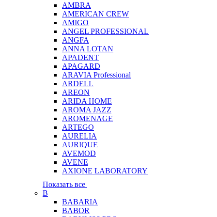
AMBRA
AMERICAN CREW
AMIGO
ANGEL PROFESSIONAL
ANGFA
ANNA LOTAN
APADENT
APAGARD
ARAVIA Professional
ARDELL
AREON
ARIDA HOME
AROMA JAZZ
AROMENAGE
ARTEGO
AURELIA
AURIQUE
AVEMOD
AVENE
AXIONE LABORATORY
Показать все
B
BABARIA
BABOR