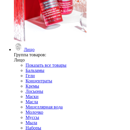
Лицо
Группа товаров:
Лицо
Показать все товары
Бальзамы
Гели
Концентраты
Кремы
Лосьоны
Маски
Масла
Мицеллярная вода
Молочко
Муссы
Мыла
Наборы