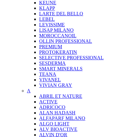
KEUNE
KLAPP
LARTE DEL BELLO
LEBEL
LEVISSIME
LISAP MILANO
MOROCCANOIL
OLLIN PROFESSIONAL
PREMIUM
PROTOKERATIN
SELECTIVE PROFESSIONAL
SESDERMA
SMART MINERALS
TEANA
VIVANEL
VIVIAN GRAY
A
ABRIL ET NATURE
ACTIVE
ADRICOCO
ALAN HADASH
ALFAPARF MILANO
ALGO LIGHT
ALV BIOACTIVE
ALVIN D'OR