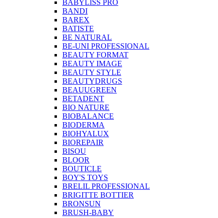
BABYLISS PRO
BANDI
BAREX
BATISTE
BE NATURAL
BE-UNI PROFESSIONAL
BEAUTY FORMAT
BEAUTY IMAGE
BEAUTY STYLE
BEAUTYDRUGS
BEAUUGREEN
BETADENT
BIO NATURE
BIOBALANCE
BIODERMA
BIOHYALUX
BIOREPAIR
BISOU
BLOOR
BOUTICLE
BOY'S TOYS
BRELIL PROFESSIONAL
BRIGITTE BOTTIER
BRONSUN
BRUSH-BABY