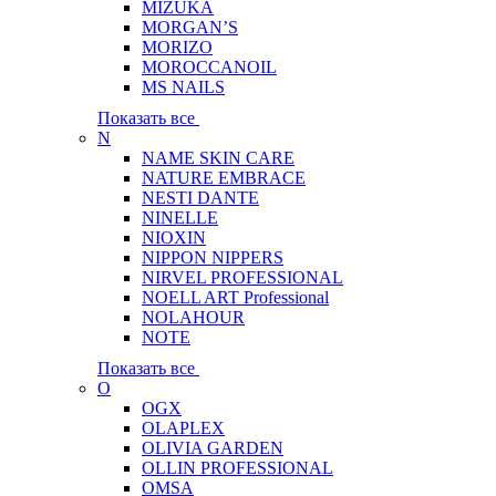
MIZUKA
MORGAN’S
MORIZO
MOROCCANOIL
MS NAILS
Показать все
N
NAME SKIN CARE
NATURE EMBRACE
NESTI DANTE
NINELLE
NIOXIN
NIPPON NIPPERS
NIRVEL PROFESSIONAL
NOELL ART Professional
NOLAHOUR
NOTE
Показать все
O
OGX
OLAPLEX
OLIVIA GARDEN
OLLIN PROFESSIONAL
OMSA