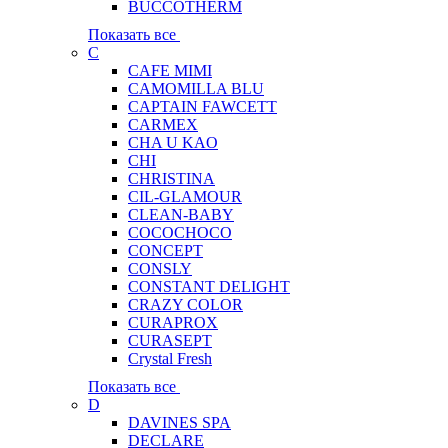
BUCCOTHERM
Показать все
C
CAFE MIMI
CAMOMILLA BLU
CAPTAIN FAWCETT
CARMEX
CHA U KAO
CHI
CHRISTINA
CIL-GLAMOUR
CLEAN-BABY
COCOCHOCO
CONCEPT
CONSLY
CONSTANT DELIGHT
CRAZY COLOR
CURAPROX
CURASEPT
Crystal Fresh
Показать все
D
DAVINES SPA
DECLARE