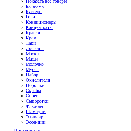
Показать все товары
Бальзамы
Бустеры
Гели
Кондиционеры
Концентраты
Краски
Кремы
Лаки
Лосьоны
Маски
Масла
Молочко
Муссы
Наборы
Окислители
Порошки
Скрабы
Спреи
Сыворотки
Флюиды
Шампуни
Эликсиры
Эссенции
Показать все