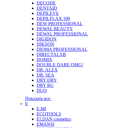
DECODE
DENTAID
DEPILEVE
DEPILFLAX 100
DEW PROFESSIONAL
DEWAL BEAUTY
DEWAL PROFESSIONAL
DIGIDON
DIKSON
DIOMA PROFESSIONAL
DIRECTALAB
DOMIX
DOUBLE DARE OMG!
DR. ALEX
DR. SEA
DRY DRY
DRY RU
DUO
Показать все
E
E.MI
ECOTOOLS
ELDAN cosmetics
EMANSI