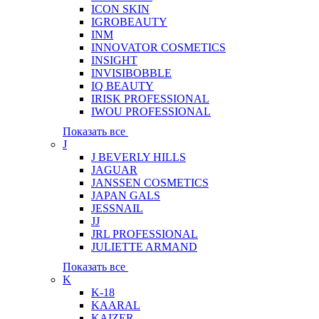
ICON SKIN
IGROBEAUTY
INM
INNOVATOR COSMETICS
INSIGHT
INVISIBOBBLE
IQ BEAUTY
IRISK PROFESSIONAL
IWOU PROFESSIONAL
Показать все
J
J BEVERLY HILLS
JAGUAR
JANSSEN COSMETICS
JAPAN GALS
JESSNAIL
JJ
JRL PROFESSIONAL
JULIETTE ARMAND
Показать все
K
K-18
KAARAL
KAIZER