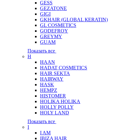
GESS
GEZATONE
GIGI
GKHAIR (GLOBAL КЕRATIN)
GL COSMETICS
GODEFROY
GREYMY
GUAM
Показать все
H
HAAN
HADAT COSMETICS
HAIR SEKTA
HAIRWAY
HASK
HEMPZ
HISTOMER
HOLIKA HOLIKA
HOLLY POLLY
HOLY LAND
Показать все
I
I AM
IBIZA HAIR