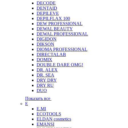
DECODE
DENTAID
DEPILEVE
DEPILFLAX 100
DEW PROFESSIONAL
DEWAL BEAUTY
DEWAL PROFESSIONAL
DIGIDON
DIKSON
DIOMA PROFESSIONAL
DIRECTALAB
DOMIX
DOUBLE DARE OMG!
DR. ALEX
DR. SEA
DRY DRY
DRY RU
DUO
Показать все
E
E.MI
ECOTOOLS
ELDAN cosmetics
EMANSI