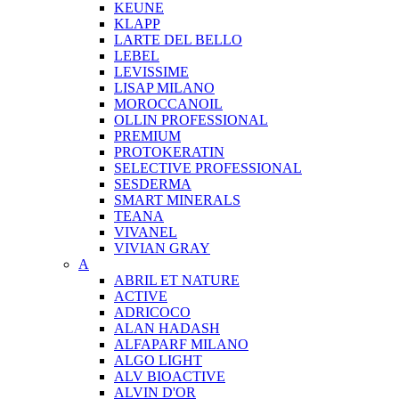
KEUNE
KLAPP
LARTE DEL BELLO
LEBEL
LEVISSIME
LISAP MILANO
MOROCCANOIL
OLLIN PROFESSIONAL
PREMIUM
PROTOKERATIN
SELECTIVE PROFESSIONAL
SESDERMA
SMART MINERALS
TEANA
VIVANEL
VIVIAN GRAY
A
ABRIL ET NATURE
ACTIVE
ADRICOCO
ALAN HADASH
ALFAPARF MILANO
ALGO LIGHT
ALV BIOACTIVE
ALVIN D'OR