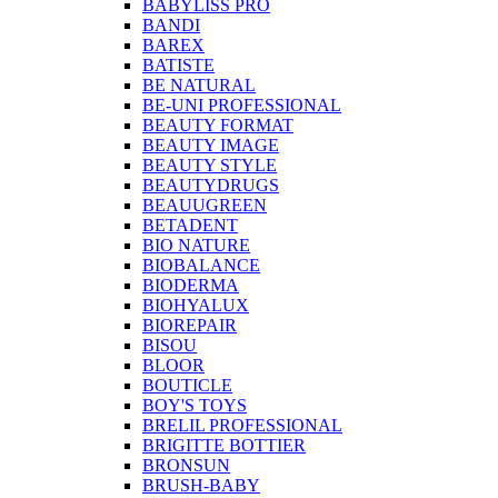
BABYLISS PRO
BANDI
BAREX
BATISTE
BE NATURAL
BE-UNI PROFESSIONAL
BEAUTY FORMAT
BEAUTY IMAGE
BEAUTY STYLE
BEAUTYDRUGS
BEAUUGREEN
BETADENT
BIO NATURE
BIOBALANCE
BIODERMA
BIOHYALUX
BIOREPAIR
BISOU
BLOOR
BOUTICLE
BOY'S TOYS
BRELIL PROFESSIONAL
BRIGITTE BOTTIER
BRONSUN
BRUSH-BABY