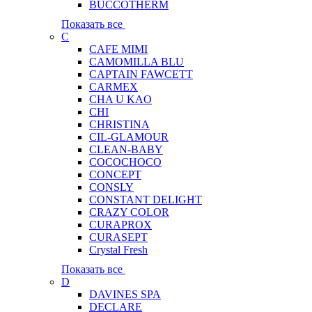
BUCCOTHERM
Показать все
C
CAFE MIMI
CAMOMILLA BLU
CAPTAIN FAWCETT
CARMEX
CHA U KAO
CHI
CHRISTINA
CIL-GLAMOUR
CLEAN-BABY
COCOCHOCO
CONCEPT
CONSLY
CONSTANT DELIGHT
CRAZY COLOR
CURAPROX
CURASEPT
Crystal Fresh
Показать все
D
DAVINES SPA
DECLARE