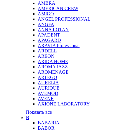
AMBRA
AMERICAN CREW
AMIGO
ANGEL PROFESSIONAL
ANGFA
ANNA LOTAN
APADENT
APAGARD
ARAVIA Professional
ARDELL
AREON
ARIDA HOME
AROMA JAZZ
AROMENAGE
ARTEGO
AURELIA
AURIQUE
AVEMOD
AVENE
AXIONE LABORATORY
Показать все
B
BABARIA
BABOR