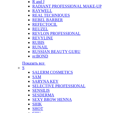
R and J
RADIANT PROFESSIONAL MAKE-UP
RAYWELL
REAL TECHNIQUES
REBEL BARBER
REFECTOCIL
REUZEL
REVLON PROFESSIONAL
REVYLINE
RUBIS
RUNAIL
RUSSIAN BEAUTY GURU
re:BOND
Показать все
S
SALERM COSMETICS
SAM
SARYNA KEY
SELECTIVE PROFESSIONAL
SENSILIS
SESDERMA
SEXY BROW HENNA
SHIK
SHOT