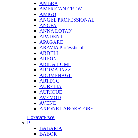
AMBRA
AMERICAN CREW
AMIGO
ANGEL PROFESSIONAL
ANGFA
ANNA LOTAN
APADENT
APAGARD
ARAVIA Professional
ARDELL
AREON
ARIDA HOME
AROMA JAZZ
AROMENAGE
ARTEGO
AURELIA
AURIQUE
AVEMOD
AVENE
AXIONE LABORATORY
Показать все
B
BABARIA
BABOR