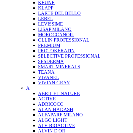
KEUNE
KLAPP
LARTE DEL BELLO
LEBEL
LEVISSIME
LISAP MILANO
MOROCCANOIL
OLLIN PROFESSIONAL
PREMIUM
PROTOKERATIN
SELECTIVE PROFESSIONAL
SESDERMA
SMART MINERALS
TEANA
VIVANEL
VIVIAN GRAY
A
ABRIL ET NATURE
ACTIVE
ADRICOCO
ALAN HADASH
ALFAPARF MILANO
ALGO LIGHT
ALV BIOACTIVE
ALVIN D'OR