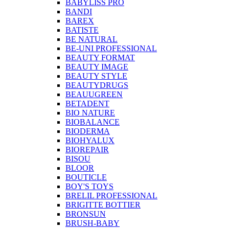
BABYLISS PRO
BANDI
BAREX
BATISTE
BE NATURAL
BE-UNI PROFESSIONAL
BEAUTY FORMAT
BEAUTY IMAGE
BEAUTY STYLE
BEAUTYDRUGS
BEAUUGREEN
BETADENT
BIO NATURE
BIOBALANCE
BIODERMA
BIOHYALUX
BIOREPAIR
BISOU
BLOOR
BOUTICLE
BOY'S TOYS
BRELIL PROFESSIONAL
BRIGITTE BOTTIER
BRONSUN
BRUSH-BABY