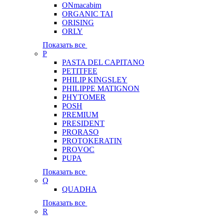
ONmacabim
ORGANIC TAI
ORISING
ORLY
Показать все
P
PASTA DEL CAPITANO
PETITFEE
PHILIP KINGSLEY
PHILIPPE MATIGNON
PHYTOMER
POSH
PREMIUM
PRESIDENT
PRORASO
PROTOKERATIN
PROVOC
PUPA
Показать все
Q
QUADHA
Показать все
R