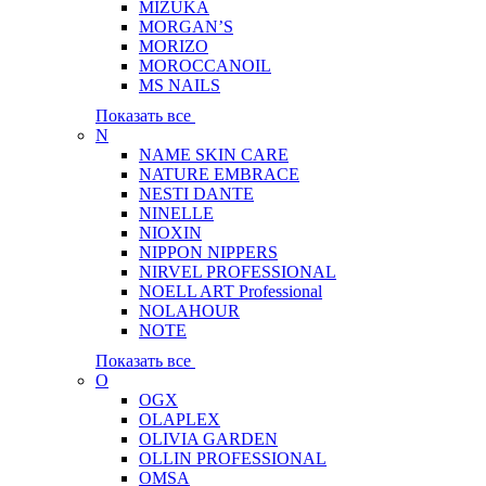
MIZUKA
MORGAN’S
MORIZO
MOROCCANOIL
MS NAILS
Показать все
N
NAME SKIN CARE
NATURE EMBRACE
NESTI DANTE
NINELLE
NIOXIN
NIPPON NIPPERS
NIRVEL PROFESSIONAL
NOELL ART Professional
NOLAHOUR
NOTE
Показать все
O
OGX
OLAPLEX
OLIVIA GARDEN
OLLIN PROFESSIONAL
OMSA