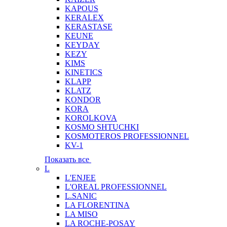
KAPOUS
KERALEX
KERASTASE
KEUNE
KEYDAY
KEZY
KIMS
KINETICS
KLAPP
KLATZ
KONDOR
KORA
KOROLKOVA
KOSMO SHTUCHKI
KOSMOTEROS PROFESSIONNEL
KV-1
Показать все
L
L'ENJEE
L'OREAL PROFESSIONNEL
L.SANIC
LA FLORENTINA
LA MISO
LA ROCHE-POSAY