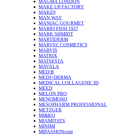
MAGMA LONDON
MAKE UP FACTORY
MAKE9
MAN WAY
MANIAC GOURMET
MARIO FISSI 1937
MARK SHMIDT
MARTIDERM
MARVEL COSMETICS
MARVIS
MATRIX
MATSESTA
MAVALA
MED:B
MEDI+DERMA
MEDICAL COLLAGENE 3D
MEED
MELON PRO
MENOMOSO
MESOPHARM PROFESSIONAL
METZGER
MI&KO
MIAMITATS
MINIMI
MIPASSIONcorp