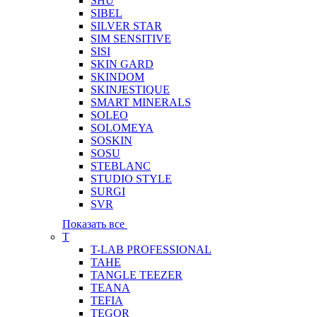
SHU
SIBEL
SILVER STAR
SIM SENSITIVE
SISI
SKIN GARD
SKINDOM
SKINJESTIQUE
SMART MINERALS
SOLEO
SOLOMEYA
SOSKIN
SOSU
STEBLANC
STUDIO STYLE
SURGI
SVR
Показать все
T
T-LAB PROFESSIONAL
TAHE
TANGLE TEEZER
TEANA
TEFIA
TEGOR