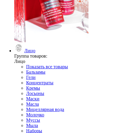
Лицо
Группа товаров:
Лицо
Показать все товары
Бальзамы
Гели
Концентраты
Кремы
Лосьоны
Маски
Масла
Мицеллярная вода
Молочко
Муссы
Мыла
Наборы