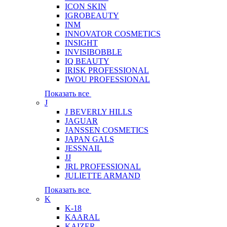
ICON SKIN
IGROBEAUTY
INM
INNOVATOR COSMETICS
INSIGHT
INVISIBOBBLE
IQ BEAUTY
IRISK PROFESSIONAL
IWOU PROFESSIONAL
Показать все
J
J BEVERLY HILLS
JAGUAR
JANSSEN COSMETICS
JAPAN GALS
JESSNAIL
JJ
JRL PROFESSIONAL
JULIETTE ARMAND
Показать все
K
K-18
KAARAL
KAIZER