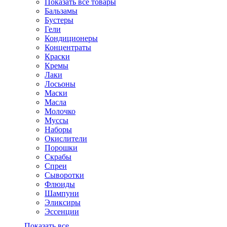
Показать все товары
Бальзамы
Бустеры
Гели
Кондиционеры
Концентраты
Краски
Кремы
Лаки
Лосьоны
Маски
Масла
Молочко
Муссы
Наборы
Окислители
Порошки
Скрабы
Спреи
Сыворотки
Флюиды
Шампуни
Эликсиры
Эссенции
Показать все