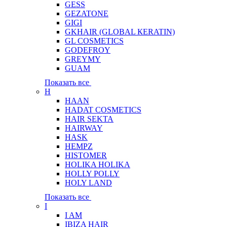
GESS
GEZATONE
GIGI
GKHAIR (GLOBAL КЕRATIN)
GL COSMETICS
GODEFROY
GREYMY
GUAM
Показать все
H
HAAN
HADAT COSMETICS
HAIR SEKTA
HAIRWAY
HASK
HEMPZ
HISTOMER
HOLIKA HOLIKA
HOLLY POLLY
HOLY LAND
Показать все
I
I AM
IBIZA HAIR