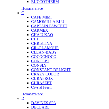
BUCCOTHERM
Показать все
C
CAFE MIMI
CAMOMILLA BLU
CAPTAIN FAWCETT
CARMEX
CHA U KAO
CHI
CHRISTINA
CIL-GLAMOUR
CLEAN-BABY
COCOCHOCO
CONCEPT
CONSLY
CONSTANT DELIGHT
CRAZY COLOR
CURAPROX
CURASEPT
Crystal Fresh
Показать все
D
DAVINES SPA
DECLARE