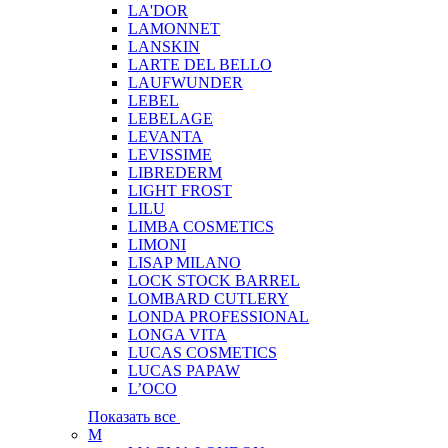
LA'DOR
LAMONNET
LANSKIN
LARTE DEL BELLO
LAUFWUNDER
LEBEL
LEBELAGE
LEVANTA
LEVISSIME
LIBREDERM
LIGHT FROST
LILU
LIMBA COSMETICS
LIMONI
LISAP MILANO
LOCK STOCK BARREL
LOMBARD CUTLERY
LONDA PROFESSIONAL
LONGA VITA
LUCAS COSMETICS
LUCAS PAPAW
L’OCO
Показать все
M