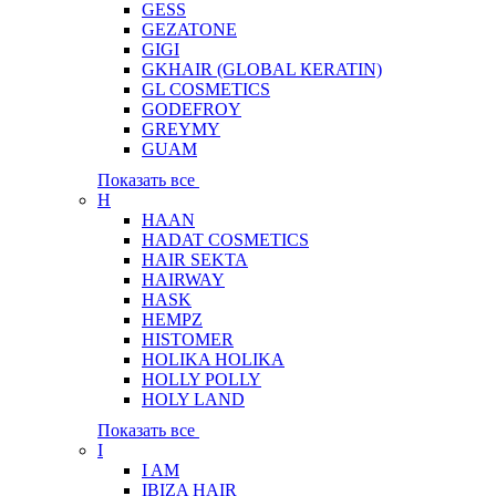
GESS
GEZATONE
GIGI
GKHAIR (GLOBAL КЕRATIN)
GL COSMETICS
GODEFROY
GREYMY
GUAM
Показать все
H
HAAN
HADAT COSMETICS
HAIR SEKTA
HAIRWAY
HASK
HEMPZ
HISTOMER
HOLIKA HOLIKA
HOLLY POLLY
HOLY LAND
Показать все
I
I AM
IBIZA HAIR