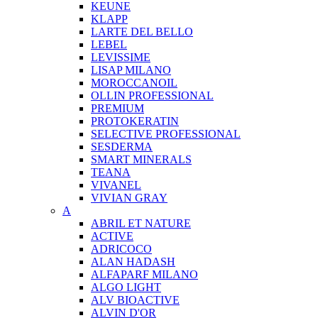
KEUNE
KLAPP
LARTE DEL BELLO
LEBEL
LEVISSIME
LISAP MILANO
MOROCCANOIL
OLLIN PROFESSIONAL
PREMIUM
PROTOKERATIN
SELECTIVE PROFESSIONAL
SESDERMA
SMART MINERALS
TEANA
VIVANEL
VIVIAN GRAY
A
ABRIL ET NATURE
ACTIVE
ADRICOCO
ALAN HADASH
ALFAPARF MILANO
ALGO LIGHT
ALV BIOACTIVE
ALVIN D'OR