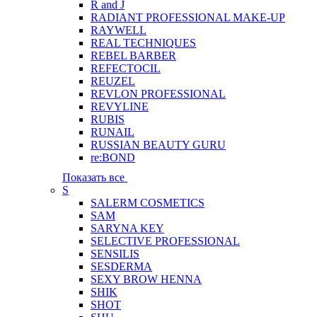
R and J
RADIANT PROFESSIONAL MAKE-UP
RAYWELL
REAL TECHNIQUES
REBEL BARBER
REFECTOCIL
REUZEL
REVLON PROFESSIONAL
REVYLINE
RUBIS
RUNAIL
RUSSIAN BEAUTY GURU
re:BOND
Показать все
S
SALERM COSMETICS
SAM
SARYNA KEY
SELECTIVE PROFESSIONAL
SENSILIS
SESDERMA
SEXY BROW HENNA
SHIK
SHOT