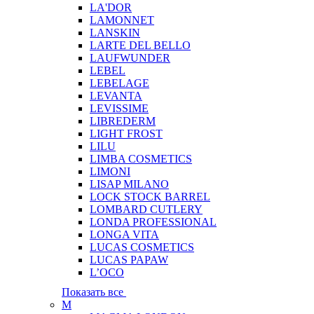
LA'DOR
LAMONNET
LANSKIN
LARTE DEL BELLO
LAUFWUNDER
LEBEL
LEBELAGE
LEVANTA
LEVISSIME
LIBREDERM
LIGHT FROST
LILU
LIMBA COSMETICS
LIMONI
LISAP MILANO
LOCK STOCK BARREL
LOMBARD CUTLERY
LONDA PROFESSIONAL
LONGA VITA
LUCAS COSMETICS
LUCAS PAPAW
L’OCO
Показать все
M