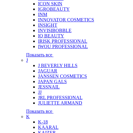
ICON SKIN
IGROBEAUTY
INM
INNOVATOR COSMETICS
INSIGHT
INVISIBOBBLE
IQ BEAUTY
IRISK PROFESSIONAL
IWOU PROFESSIONAL
Показать все
J
J BEVERLY HILLS
JAGUAR
JANSSEN COSMETICS
JAPAN GALS
JESSNAIL
JJ
JRL PROFESSIONAL
JULIETTE ARMAND
Показать все
K
K-18
KAARAL
KAIZER