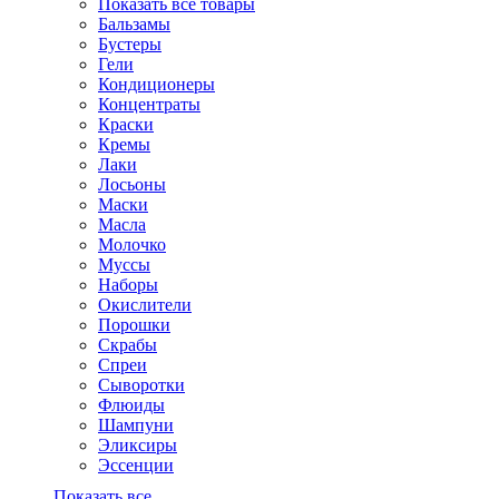
Показать все товары
Бальзамы
Бустеры
Гели
Кондиционеры
Концентраты
Краски
Кремы
Лаки
Лосьоны
Маски
Масла
Молочко
Муссы
Наборы
Окислители
Порошки
Скрабы
Спреи
Сыворотки
Флюиды
Шампуни
Эликсиры
Эссенции
Показать все