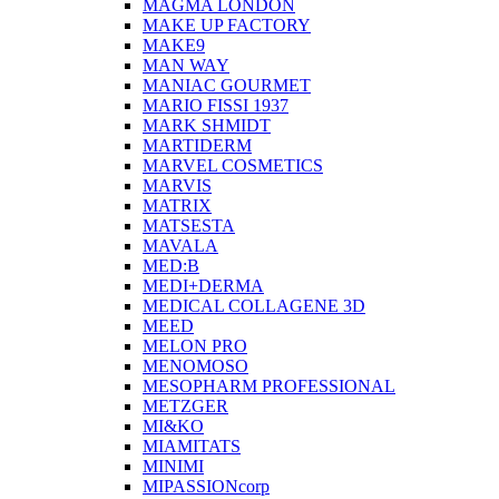
MAGMA LONDON
MAKE UP FACTORY
MAKE9
MAN WAY
MANIAC GOURMET
MARIO FISSI 1937
MARK SHMIDT
MARTIDERM
MARVEL COSMETICS
MARVIS
MATRIX
MATSESTA
MAVALA
MED:B
MEDI+DERMA
MEDICAL COLLAGENE 3D
MEED
MELON PRO
MENOMOSO
MESOPHARM PROFESSIONAL
METZGER
MI&KO
MIAMITATS
MINIMI
MIPASSIONcorp