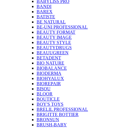
BABYLISS PRO
BANDI
BAREX
BATISTE
BE NATURAL
BE-UNI PROFESSIONAL
BEAUTY FORMAT
BEAUTY IMAGE
BEAUTY STYLE
BEAUTYDRUGS
BEAUUGREEN
BETADENT
BIO NATURE
BIOBALANCE
BIODERMA
BIOHYALUX
BIOREPAIR
BISOU
BLOOR
BOUTICLE
BOY'S TOYS
BRELIL PROFESSIONAL
BRIGITTE BOTTIER
BRONSUN
BRUSH-BABY