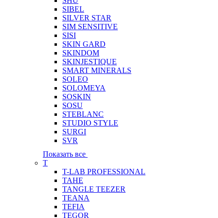
SHU
SIBEL
SILVER STAR
SIM SENSITIVE
SISI
SKIN GARD
SKINDOM
SKINJESTIQUE
SMART MINERALS
SOLEO
SOLOMEYA
SOSKIN
SOSU
STEBLANC
STUDIO STYLE
SURGI
SVR
Показать все
T
T-LAB PROFESSIONAL
TAHE
TANGLE TEEZER
TEANA
TEFIA
TEGOR