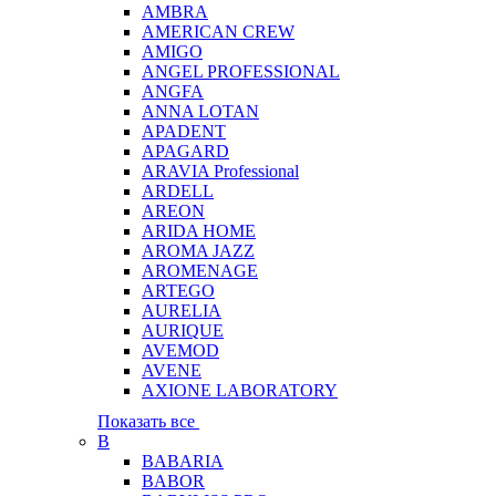
AMBRA
AMERICAN CREW
AMIGO
ANGEL PROFESSIONAL
ANGFA
ANNA LOTAN
APADENT
APAGARD
ARAVIA Professional
ARDELL
AREON
ARIDA HOME
AROMA JAZZ
AROMENAGE
ARTEGO
AURELIA
AURIQUE
AVEMOD
AVENE
AXIONE LABORATORY
Показать все
B
BABARIA
BABOR