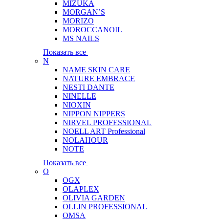
MIZUKA
MORGAN’S
MORIZO
MOROCCANOIL
MS NAILS
Показать все
N
NAME SKIN CARE
NATURE EMBRACE
NESTI DANTE
NINELLE
NIOXIN
NIPPON NIPPERS
NIRVEL PROFESSIONAL
NOELL ART Professional
NOLAHOUR
NOTE
Показать все
O
OGX
OLAPLEX
OLIVIA GARDEN
OLLIN PROFESSIONAL
OMSA