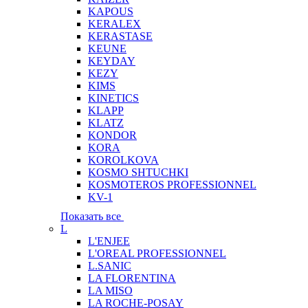
KAPOUS
KERALEX
KERASTASE
KEUNE
KEYDAY
KEZY
KIMS
KINETICS
KLAPP
KLATZ
KONDOR
KORA
KOROLKOVA
KOSMO SHTUCHKI
KOSMOTEROS PROFESSIONNEL
KV-1
Показать все
L
L'ENJEE
L'OREAL PROFESSIONNEL
L.SANIC
LA FLORENTINA
LA MISO
LA ROCHE-POSAY