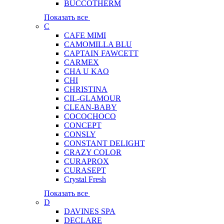
BUCCOTHERM
Показать все
C
CAFE MIMI
CAMOMILLA BLU
CAPTAIN FAWCETT
CARMEX
CHA U KAO
CHI
CHRISTINA
CIL-GLAMOUR
CLEAN-BABY
COCOCHOCO
CONCEPT
CONSLY
CONSTANT DELIGHT
CRAZY COLOR
CURAPROX
CURASEPT
Crystal Fresh
Показать все
D
DAVINES SPA
DECLARE