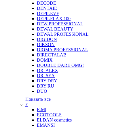
DECODE
DENTAID
DEPILEVE
DEPILFLAX 100
DEW PROFESSIONAL
DEWAL BEAUTY
DEWAL PROFESSIONAL
DIGIDON
DIKSON
DIOMA PROFESSIONAL
DIRECTALAB
DOMIX
DOUBLE DARE OMG!
DR. ALEX
DR. SEA
DRY DRY
DRY RU
DUO
Показать все
E
E.MI
ECOTOOLS
ELDAN cosmetics
EMANSI