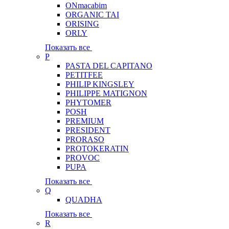
ONmacabim
ORGANIC TAI
ORISING
ORLY
Показать все
P
PASTA DEL CAPITANO
PETITFEE
PHILIP KINGSLEY
PHILIPPE MATIGNON
PHYTOMER
POSH
PREMIUM
PRESIDENT
PRORASO
PROTOKERATIN
PROVOC
PUPA
Показать все
Q
QUADHA
Показать все
R