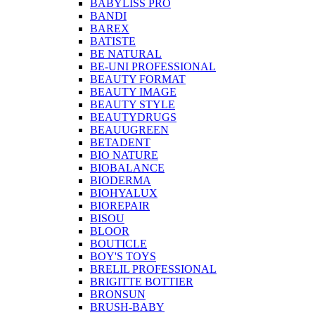
BABYLISS PRO
BANDI
BAREX
BATISTE
BE NATURAL
BE-UNI PROFESSIONAL
BEAUTY FORMAT
BEAUTY IMAGE
BEAUTY STYLE
BEAUTYDRUGS
BEAUUGREEN
BETADENT
BIO NATURE
BIOBALANCE
BIODERMA
BIOHYALUX
BIOREPAIR
BISOU
BLOOR
BOUTICLE
BOY'S TOYS
BRELIL PROFESSIONAL
BRIGITTE BOTTIER
BRONSUN
BRUSH-BABY