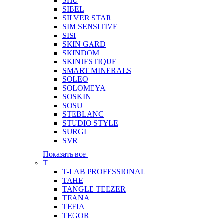
SHU
SIBEL
SILVER STAR
SIM SENSITIVE
SISI
SKIN GARD
SKINDOM
SKINJESTIQUE
SMART MINERALS
SOLEO
SOLOMEYA
SOSKIN
SOSU
STEBLANC
STUDIO STYLE
SURGI
SVR
Показать все
T
T-LAB PROFESSIONAL
TAHE
TANGLE TEEZER
TEANA
TEFIA
TEGOR