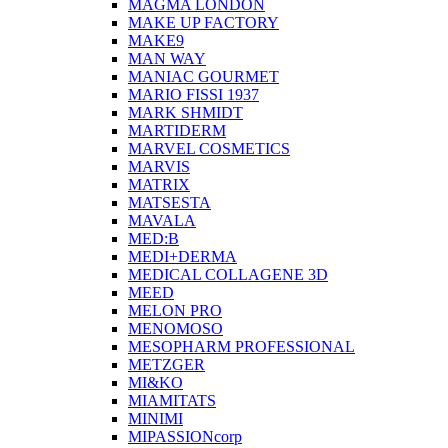
MAGMA LONDON
MAKE UP FACTORY
MAKE9
MAN WAY
MANIAC GOURMET
MARIO FISSI 1937
MARK SHMIDT
MARTIDERM
MARVEL COSMETICS
MARVIS
MATRIX
MATSESTA
MAVALA
MED:B
MEDI+DERMA
MEDICAL COLLAGENE 3D
MEED
MELON PRO
MENOMOSO
MESOPHARM PROFESSIONAL
METZGER
MI&KO
MIAMITATS
MINIMI
MIPASSIONcorp