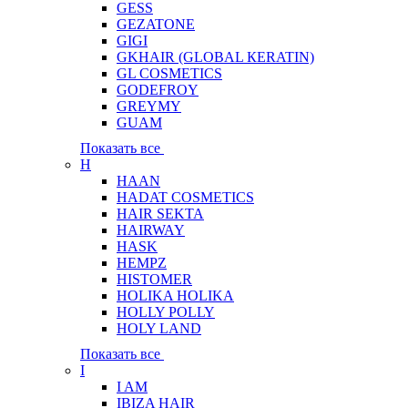
GESS
GEZATONE
GIGI
GKHAIR (GLOBAL КЕRATIN)
GL COSMETICS
GODEFROY
GREYMY
GUAM
Показать все
H
HAAN
HADAT COSMETICS
HAIR SEKTA
HAIRWAY
HASK
HEMPZ
HISTOMER
HOLIKA HOLIKA
HOLLY POLLY
HOLY LAND
Показать все
I
I AM
IBIZA HAIR