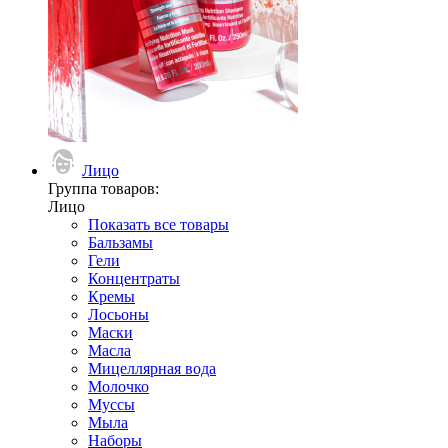
Лицо
Группа товаров:
Лицо
Показать все товары
Бальзамы
Гели
Концентраты
Кремы
Лосьоны
Маски
Масла
Мицеллярная вода
Молочко
Муссы
Мыла
Наборы