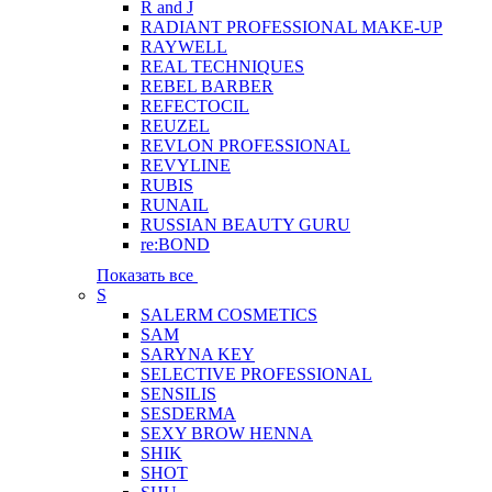
R and J
RADIANT PROFESSIONAL MAKE-UP
RAYWELL
REAL TECHNIQUES
REBEL BARBER
REFECTOCIL
REUZEL
REVLON PROFESSIONAL
REVYLINE
RUBIS
RUNAIL
RUSSIAN BEAUTY GURU
re:BOND
Показать все
S
SALERM COSMETICS
SAM
SARYNA KEY
SELECTIVE PROFESSIONAL
SENSILIS
SESDERMA
SEXY BROW HENNA
SHIK
SHOT