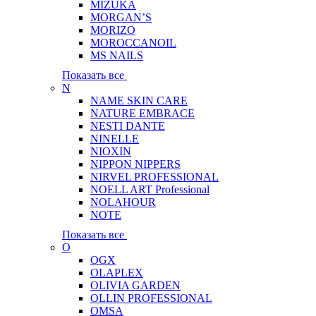
MIZUKA
MORGAN’S
MORIZO
MOROCCANOIL
MS NAILS
Показать все
N
NAME SKIN CARE
NATURE EMBRACE
NESTI DANTE
NINELLE
NIOXIN
NIPPON NIPPERS
NIRVEL PROFESSIONAL
NOELL ART Professional
NOLAHOUR
NOTE
Показать все
O
OGX
OLAPLEX
OLIVIA GARDEN
OLLIN PROFESSIONAL
OMSA