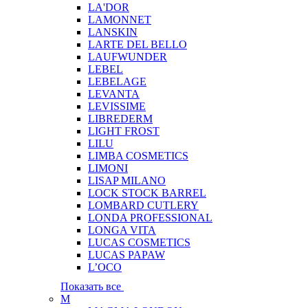
LA'DOR
LAMONNET
LANSKIN
LARTE DEL BELLO
LAUFWUNDER
LEBEL
LEBELAGE
LEVANTA
LEVISSIME
LIBREDERM
LIGHT FROST
LILU
LIMBA COSMETICS
LIMONI
LISAP MILANO
LOCK STOCK BARREL
LOMBARD CUTLERY
LONDA PROFESSIONAL
LONGA VITA
LUCAS COSMETICS
LUCAS PAPAW
L’OCO
Показать все
M