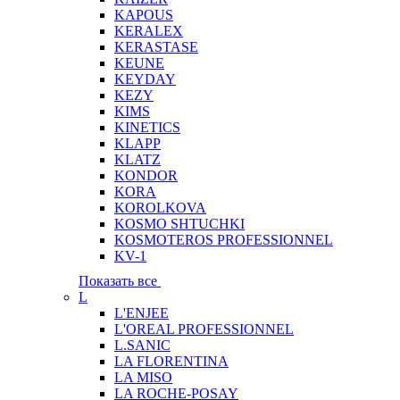
KAPOUS
KERALEX
KERASTASE
KEUNE
KEYDAY
KEZY
KIMS
KINETICS
KLAPP
KLATZ
KONDOR
KORA
KOROLKOVA
KOSMO SHTUCHKI
KOSMOTEROS PROFESSIONNEL
KV-1
Показать все
L
L'ENJEE
L'OREAL PROFESSIONNEL
L.SANIC
LA FLORENTINA
LA MISO
LA ROCHE-POSAY