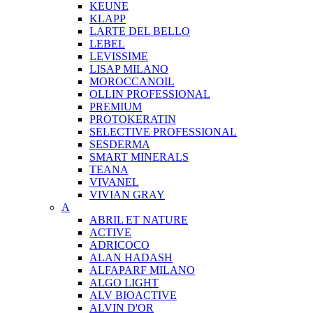
KEUNE
KLAPP
LARTE DEL BELLO
LEBEL
LEVISSIME
LISAP MILANO
MOROCCANOIL
OLLIN PROFESSIONAL
PREMIUM
PROTOKERATIN
SELECTIVE PROFESSIONAL
SESDERMA
SMART MINERALS
TEANA
VIVANEL
VIVIAN GRAY
A
ABRIL ET NATURE
ACTIVE
ADRICOCO
ALAN HADASH
ALFAPARF MILANO
ALGO LIGHT
ALV BIOACTIVE
ALVIN D'OR