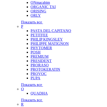
ONmacabim
ORGANIC TAI
ORISING
ORLY
Показать все
P
PASTA DEL CAPITANO
PETITFEE
PHILIP KINGSLEY
PHILIPPE MATIGNON
PHYTOMER
POSH
PREMIUM
PRESIDENT
PRORASO
PROTOKERATIN
PROVOC
PUPA
Показать все
Q
QUADHA
Показать все
R