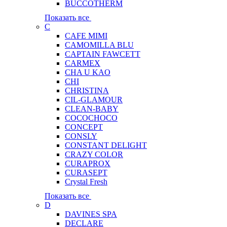
BUCCOTHERM
Показать все
C
CAFE MIMI
CAMOMILLA BLU
CAPTAIN FAWCETT
CARMEX
CHA U KAO
CHI
CHRISTINA
CIL-GLAMOUR
CLEAN-BABY
COCOCHOCO
CONCEPT
CONSLY
CONSTANT DELIGHT
CRAZY COLOR
CURAPROX
CURASEPT
Crystal Fresh
Показать все
D
DAVINES SPA
DECLARE