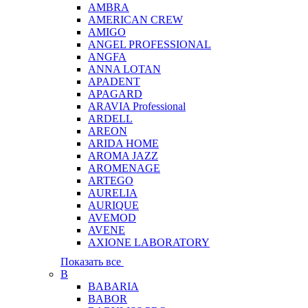
AMBRA
AMERICAN CREW
AMIGO
ANGEL PROFESSIONAL
ANGFA
ANNA LOTAN
APADENT
APAGARD
ARAVIA Professional
ARDELL
AREON
ARIDA HOME
AROMA JAZZ
AROMENAGE
ARTEGO
AURELIA
AURIQUE
AVEMOD
AVENE
AXIONE LABORATORY
Показать все
B
BABARIA
BABOR