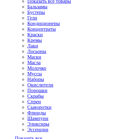
Показать все товары
Бальзамы
Бустеры
Гели
Кондиционеры
Концентраты
Краски
Кремы
Лаки
Лосьоны
Маски
Масла
Молочко
Муссы
Наборы
Окислители
Порошки
Скрабы
Спреи
Сыворотки
Флюиды
Шампуни
Эликсиры
Эссенции
Показать все