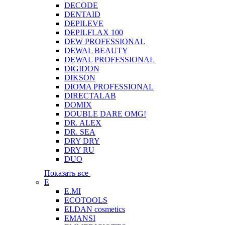
DECODE
DENTAID
DEPILEVE
DEPILFLAX 100
DEW PROFESSIONAL
DEWAL BEAUTY
DEWAL PROFESSIONAL
DIGIDON
DIKSON
DIOMA PROFESSIONAL
DIRECTALAB
DOMIX
DOUBLE DARE OMG!
DR. ALEX
DR. SEA
DRY DRY
DRY RU
DUO
Показать все
E
E.MI
ECOTOOLS
ELDAN cosmetics
EMANSI