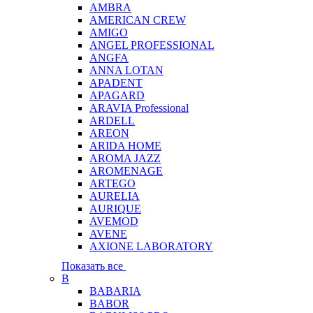
AMBRA
AMERICAN CREW
AMIGO
ANGEL PROFESSIONAL
ANGFA
ANNA LOTAN
APADENT
APAGARD
ARAVIA Professional
ARDELL
AREON
ARIDA HOME
AROMA JAZZ
AROMENAGE
ARTEGO
AURELIA
AURIQUE
AVEMOD
AVENE
AXIONE LABORATORY
Показать все
B
BABARIA
BABOR