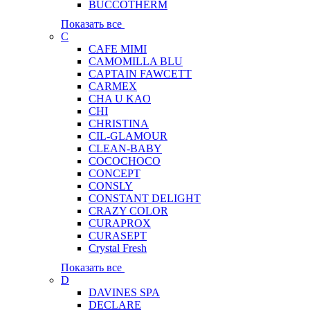
BUCCOTHERM
Показать все
C
CAFE MIMI
CAMOMILLA BLU
CAPTAIN FAWCETT
CARMEX
CHA U KAO
CHI
CHRISTINA
CIL-GLAMOUR
CLEAN-BABY
COCOCHOCO
CONCEPT
CONSLY
CONSTANT DELIGHT
CRAZY COLOR
CURAPROX
CURASEPT
Crystal Fresh
Показать все
D
DAVINES SPA
DECLARE