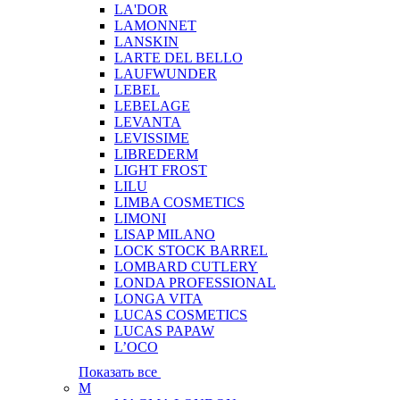
LA'DOR
LAMONNET
LANSKIN
LARTE DEL BELLO
LAUFWUNDER
LEBEL
LEBELAGE
LEVANTA
LEVISSIME
LIBREDERM
LIGHT FROST
LILU
LIMBA COSMETICS
LIMONI
LISAP MILANO
LOCK STOCK BARREL
LOMBARD CUTLERY
LONDA PROFESSIONAL
LONGA VITA
LUCAS COSMETICS
LUCAS PAPAW
L’OCO
Показать все
M