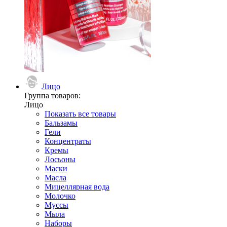
Лицо
Группа товаров:
Лицо
Показать все товары
Бальзамы
Гели
Концентраты
Кремы
Лосьоны
Маски
Масла
Мицеллярная вода
Молочко
Муссы
Мыла
Наборы