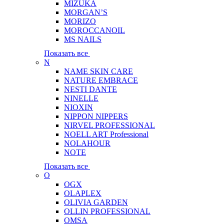
MIZUKA
MORGAN’S
MORIZO
MOROCCANOIL
MS NAILS
Показать все
N
NAME SKIN CARE
NATURE EMBRACE
NESTI DANTE
NINELLE
NIOXIN
NIPPON NIPPERS
NIRVEL PROFESSIONAL
NOELL ART Professional
NOLAHOUR
NOTE
Показать все
O
OGX
OLAPLEX
OLIVIA GARDEN
OLLIN PROFESSIONAL
OMSA