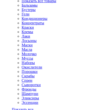
Показать все товары
Бальзамы
Бустеры
Гели
Кондиционеры
Концентраты
Краски
Кремы
Лаки
Лосьоны
Маски
Масла
Молочко
Муссы
Наборы
Окислители
Порошки
Скрабы
Спреи
Сыворотки
Флюиды
Шампуни
Эликсиры
Эссенции
Показать все