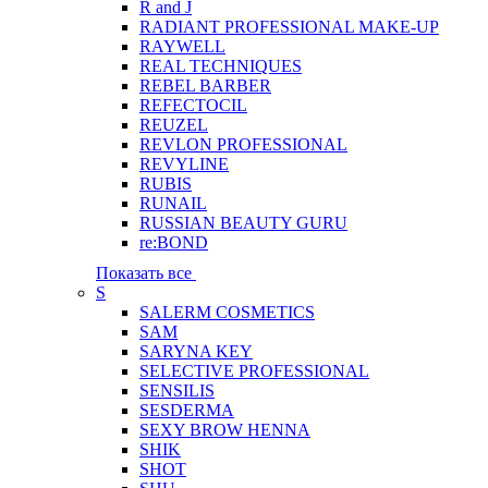
R and J
RADIANT PROFESSIONAL MAKE-UP
RAYWELL
REAL TECHNIQUES
REBEL BARBER
REFECTOCIL
REUZEL
REVLON PROFESSIONAL
REVYLINE
RUBIS
RUNAIL
RUSSIAN BEAUTY GURU
re:BOND
Показать все
S
SALERM COSMETICS
SAM
SARYNA KEY
SELECTIVE PROFESSIONAL
SENSILIS
SESDERMA
SEXY BROW HENNA
SHIK
SHOT