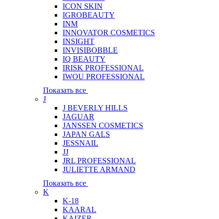
ICON SKIN
IGROBEAUTY
INM
INNOVATOR COSMETICS
INSIGHT
INVISIBOBBLE
IQ BEAUTY
IRISK PROFESSIONAL
IWOU PROFESSIONAL
Показать все
J
J BEVERLY HILLS
JAGUAR
JANSSEN COSMETICS
JAPAN GALS
JESSNAIL
JJ
JRL PROFESSIONAL
JULIETTE ARMAND
Показать все
K
K-18
KAARAL
KAIZER