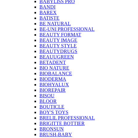
BABYLISS PRO
BANDI
BAREX
BATISTE
BE NATURAL
BE-UNI PROFESSIONAL
BEAUTY FORMAT
BEAUTY IMAGE
BEAUTY STYLE
BEAUTYDRUGS
BEAUUGREEN
BETADENT
BIO NATURE
BIOBALANCE
BIODERMA
BIOHYALUX
BIOREPAIR
BISOU
BLOOR
BOUTICLE
BOY'S TOYS
BRELIL PROFESSIONAL
BRIGITTE BOTTIER
BRONSUN
BRUSH-BABY