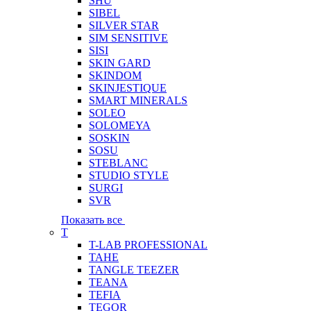
SHU
SIBEL
SILVER STAR
SIM SENSITIVE
SISI
SKIN GARD
SKINDOM
SKINJESTIQUE
SMART MINERALS
SOLEO
SOLOMEYA
SOSKIN
SOSU
STEBLANC
STUDIO STYLE
SURGI
SVR
Показать все
T
T-LAB PROFESSIONAL
TAHE
TANGLE TEEZER
TEANA
TEFIA
TEGOR