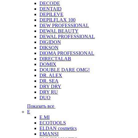
DECODE
DENTAID
DEPILEVE
DEPILFLAX 100
DEW PROFESSIONAL
DEWAL BEAUTY
DEWAL PROFESSIONAL
DIGIDON
DIKSON
DIOMA PROFESSIONAL
DIRECTALAB
DOMIX
DOUBLE DARE OMG!
DR. ALEX
DR. SEA
DRY DRY
DRY RU
DUO
Показать все
E
E.MI
ECOTOOLS
ELDAN cosmetics
EMANSI