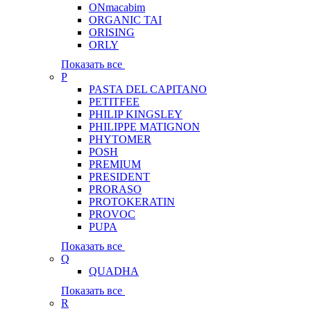
ONmacabim
ORGANIC TAI
ORISING
ORLY
Показать все
P
PASTA DEL CAPITANO
PETITFEE
PHILIP KINGSLEY
PHILIPPE MATIGNON
PHYTOMER
POSH
PREMIUM
PRESIDENT
PRORASO
PROTOKERATIN
PROVOC
PUPA
Показать все
Q
QUADHA
Показать все
R