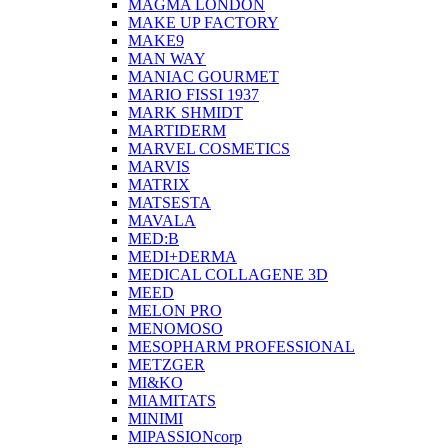
MAGMA LONDON
MAKE UP FACTORY
MAKE9
MAN WAY
MANIAC GOURMET
MARIO FISSI 1937
MARK SHMIDT
MARTIDERM
MARVEL COSMETICS
MARVIS
MATRIX
MATSESTA
MAVALA
MED:B
MEDI+DERMA
MEDICAL COLLAGENE 3D
MEED
MELON PRO
MENOMOSO
MESOPHARM PROFESSIONAL
METZGER
MI&KO
MIAMITATS
MINIMI
MIPASSIONcorp