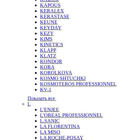
KAPOUS
KERALEX
KERASTASE
KEUNE
KEYDAY
KEZY
KIMS
KINETICS
KLAPP
KLATZ
KONDOR
KORA
KOROLKOVA
KOSMO SHTUCHKI
KOSMOTEROS PROFESSIONNEL
KV-1
Показать все
L
L'ENJEE
L'OREAL PROFESSIONNEL
L.SANIC
LA FLORENTINA
LA MISO
LA ROCHE-POSAY