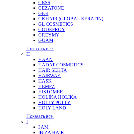
GESS
GEZATONE
GIGI
GKHAIR (GLOBAL КЕRATIN)
GL COSMETICS
GODEFROY
GREYMY
GUAM
Показать все
H
HAAN
HADAT COSMETICS
HAIR SEKTA
HAIRWAY
HASK
HEMPZ
HISTOMER
HOLIKA HOLIKA
HOLLY POLLY
HOLY LAND
Показать все
I
I AM
IBIZA HAIR