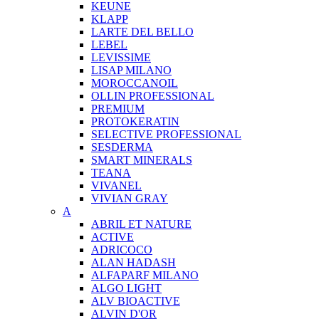
KEUNE
KLAPP
LARTE DEL BELLO
LEBEL
LEVISSIME
LISAP MILANO
MOROCCANOIL
OLLIN PROFESSIONAL
PREMIUM
PROTOKERATIN
SELECTIVE PROFESSIONAL
SESDERMA
SMART MINERALS
TEANA
VIVANEL
VIVIAN GRAY
A
ABRIL ET NATURE
ACTIVE
ADRICOCO
ALAN HADASH
ALFAPARF MILANO
ALGO LIGHT
ALV BIOACTIVE
ALVIN D'OR