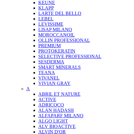
KEUNE
KLAPP
LARTE DEL BELLO
LEBEL
LEVISSIME
LISAP MILANO
MOROCCANOIL
OLLIN PROFESSIONAL
PREMIUM
PROTOKERATIN
SELECTIVE PROFESSIONAL
SESDERMA
SMART MINERALS
TEANA
VIVANEL
VIVIAN GRAY
A
ABRIL ET NATURE
ACTIVE
ADRICOCO
ALAN HADASH
ALFAPARF MILANO
ALGO LIGHT
ALV BIOACTIVE
ALVIN D'OR