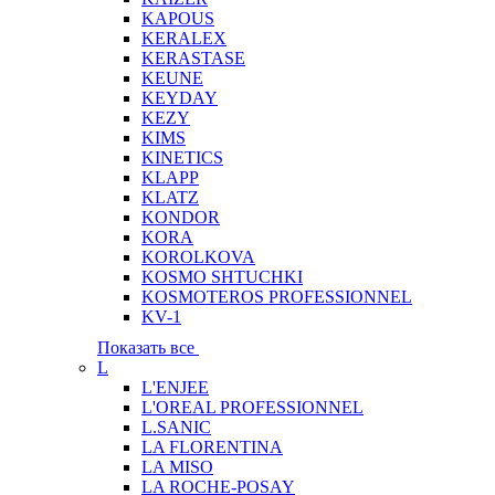
KAPOUS
KERALEX
KERASTASE
KEUNE
KEYDAY
KEZY
KIMS
KINETICS
KLAPP
KLATZ
KONDOR
KORA
KOROLKOVA
KOSMO SHTUCHKI
KOSMOTEROS PROFESSIONNEL
KV-1
Показать все
L
L'ENJEE
L'OREAL PROFESSIONNEL
L.SANIC
LA FLORENTINA
LA MISO
LA ROCHE-POSAY