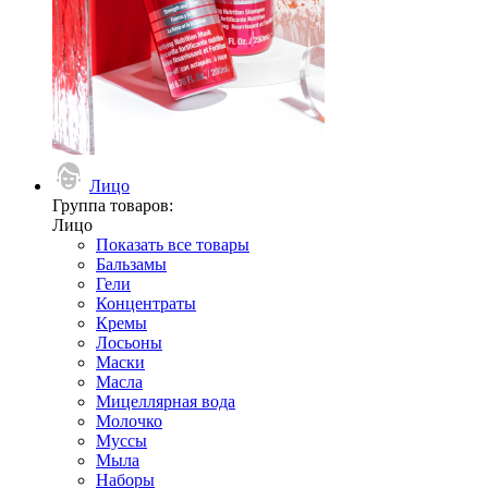
Лицо
Группа товаров:
Лицо
Показать все товары
Бальзамы
Гели
Концентраты
Кремы
Лосьоны
Маски
Масла
Мицеллярная вода
Молочко
Муссы
Мыла
Наборы