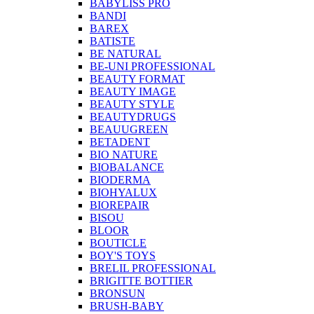
BABYLISS PRO
BANDI
BAREX
BATISTE
BE NATURAL
BE-UNI PROFESSIONAL
BEAUTY FORMAT
BEAUTY IMAGE
BEAUTY STYLE
BEAUTYDRUGS
BEAUUGREEN
BETADENT
BIO NATURE
BIOBALANCE
BIODERMA
BIOHYALUX
BIOREPAIR
BISOU
BLOOR
BOUTICLE
BOY'S TOYS
BRELIL PROFESSIONAL
BRIGITTE BOTTIER
BRONSUN
BRUSH-BABY