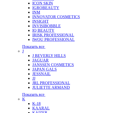
ICON SKIN
IGROBEAUTY
INM
INNOVATOR COSMETICS
INSIGHT
INVISIBOBBLE
IQ BEAUTY
IRISK PROFESSIONAL
IWOU PROFESSIONAL
Показать все
J
J BEVERLY HILLS
JAGUAR
JANSSEN COSMETICS
JAPAN GALS
JESSNAIL
JJ
JRL PROFESSIONAL
JULIETTE ARMAND
Показать все
K
K-18
KAARAL
KAIZER