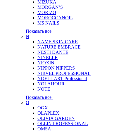
MIZUKA
MORGAN’S
MORIZO
MOROCCANOIL
MS NAILS
Показать все
N
NAME SKIN CARE
NATURE EMBRACE
NESTI DANTE
NINELLE
NIOXIN
NIPPON NIPPERS
NIRVEL PROFESSIONAL
NOELL ART Professional
NOLAHOUR
NOTE
Показать все
O
OGX
OLAPLEX
OLIVIA GARDEN
OLLIN PROFESSIONAL
OMSA