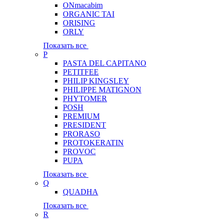
ONmacabim
ORGANIC TAI
ORISING
ORLY
Показать все
P
PASTA DEL CAPITANO
PETITFEE
PHILIP KINGSLEY
PHILIPPE MATIGNON
PHYTOMER
POSH
PREMIUM
PRESIDENT
PRORASO
PROTOKERATIN
PROVOC
PUPA
Показать все
Q
QUADHA
Показать все
R