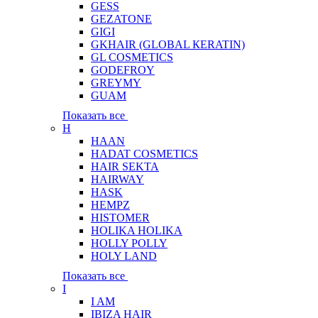
GESS
GEZATONE
GIGI
GKHAIR (GLOBAL КЕRATIN)
GL COSMETICS
GODEFROY
GREYMY
GUAM
Показать все
H
HAAN
HADAT COSMETICS
HAIR SEKTA
HAIRWAY
HASK
HEMPZ
HISTOMER
HOLIKA HOLIKA
HOLLY POLLY
HOLY LAND
Показать все
I
I AM
IBIZA HAIR