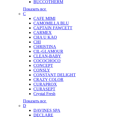
BUCCOTHERM
Показать все
C
CAFE MIMI
CAMOMILLA BLU
CAPTAIN FAWCETT
CARMEX
CHA U KAO
CHI
CHRISTINA
CIL-GLAMOUR
CLEAN-BABY
COCOCHOCO
CONCEPT
CONSLY
CONSTANT DELIGHT
CRAZY COLOR
CURAPROX
CURASEPT
Crystal Fresh
Показать все
D
DAVINES SPA
DECLARE