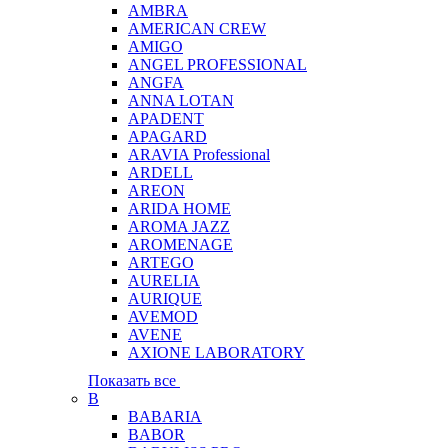
AMBRA
AMERICAN CREW
AMIGO
ANGEL PROFESSIONAL
ANGFA
ANNA LOTAN
APADENT
APAGARD
ARAVIA Professional
ARDELL
AREON
ARIDA HOME
AROMA JAZZ
AROMENAGE
ARTEGO
AURELIA
AURIQUE
AVEMOD
AVENE
AXIONE LABORATORY
Показать все
B
BABARIA
BABOR