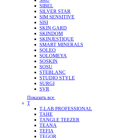
SHU
SIBEL
SILVER STAR
SIM SENSITIVE
SISI
SKIN GARD
SKINDOM
SKINJESTIQUE
SMART MINERALS
SOLEO
SOLOMEYA
SOSKIN
SOSU
STEBLANC
STUDIO STYLE
SURGI
SVR
Показать все
T
T-LAB PROFESSIONAL
TAHE
TANGLE TEEZER
TEANA
TEFIA
TEGOR