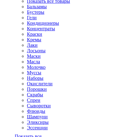
Показать все товары
Бальзамы
Бустеры
Гели
Кондиционеры
Концентраты
Краски
Кремы
Лаки
Лосьоны
Маски
Масла
Молочко
Муссы
Наборы
Окислители
Порошки
Скрабы
Спреи
Сыворотки
Флюиды
Шампуни
Эликсиры
Эссенции
Показать все