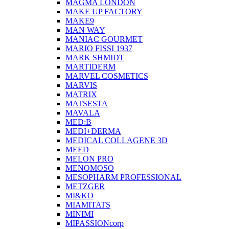
MAGMA LONDON
MAKE UP FACTORY
MAKE9
MAN WAY
MANIAC GOURMET
MARIO FISSI 1937
MARK SHMIDT
MARTIDERM
MARVEL COSMETICS
MARVIS
MATRIX
MATSESTA
MAVALA
MED:B
MEDI+DERMA
MEDICAL COLLAGENE 3D
MEED
MELON PRO
MENOMOSO
MESOPHARM PROFESSIONAL
METZGER
MI&KO
MIAMITATS
MINIMI
MIPASSIONcorp