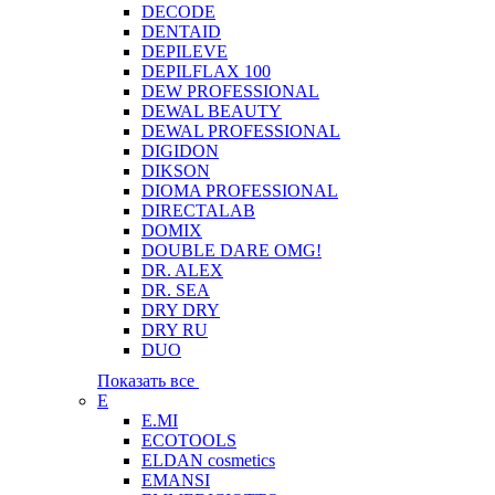
DECODE
DENTAID
DEPILEVE
DEPILFLAX 100
DEW PROFESSIONAL
DEWAL BEAUTY
DEWAL PROFESSIONAL
DIGIDON
DIKSON
DIOMA PROFESSIONAL
DIRECTALAB
DOMIX
DOUBLE DARE OMG!
DR. ALEX
DR. SEA
DRY DRY
DRY RU
DUO
Показать все
E
E.MI
ECOTOOLS
ELDAN cosmetics
EMANSI