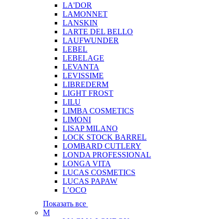
LA'DOR
LAMONNET
LANSKIN
LARTE DEL BELLO
LAUFWUNDER
LEBEL
LEBELAGE
LEVANTA
LEVISSIME
LIBREDERM
LIGHT FROST
LILU
LIMBA COSMETICS
LIMONI
LISAP MILANO
LOCK STOCK BARREL
LOMBARD CUTLERY
LONDA PROFESSIONAL
LONGA VITA
LUCAS COSMETICS
LUCAS PAPAW
L’OCO
Показать все
M