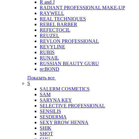
R and J
RADIANT PROFESSIONAL MAKE-UP
RAYWELL
REAL TECHNIQUES
REBEL BARBER
REFECTOCIL
REUZEL
REVLON PROFESSIONAL
REVYLINE
RUBIS
RUNAIL
RUSSIAN BEAUTY GURU
re:BOND
Показать все
S
SALERM COSMETICS
SAM
SARYNA KEY
SELECTIVE PROFESSIONAL
SENSILIS
SESDERMA
SEXY BROW HENNA
SHIK
SHOT