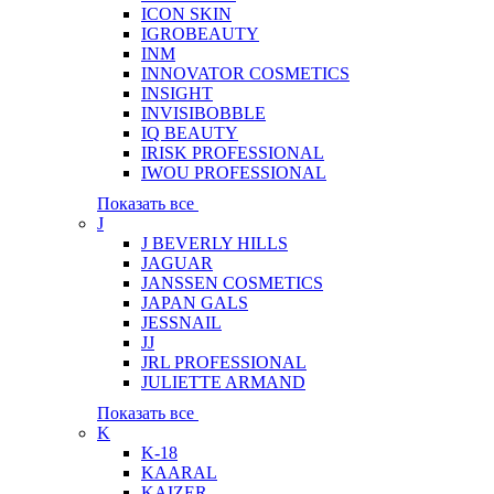
ICON SKIN
IGROBEAUTY
INM
INNOVATOR COSMETICS
INSIGHT
INVISIBOBBLE
IQ BEAUTY
IRISK PROFESSIONAL
IWOU PROFESSIONAL
Показать все
J
J BEVERLY HILLS
JAGUAR
JANSSEN COSMETICS
JAPAN GALS
JESSNAIL
JJ
JRL PROFESSIONAL
JULIETTE ARMAND
Показать все
K
K-18
KAARAL
KAIZER