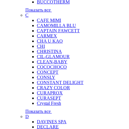
BUCCOTHERM
Показать все
C
CAFE MIMI
CAMOMILLA BLU
CAPTAIN FAWCETT
CARMEX
CHA U KAO
CHI
CHRISTINA
CIL-GLAMOUR
CLEAN-BABY
COCOCHOCO
CONCEPT
CONSLY
CONSTANT DELIGHT
CRAZY COLOR
CURAPROX
CURASEPT
Crystal Fresh
Показать все
D
DAVINES SPA
DECLARE