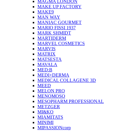
MAGMA LONDON
MAKE UP FACTORY
MAKE9
MAN WAY
MANIAC GOURMET
MARIO FISSI 1937
MARK SHMIDT
MARTIDERM
MARVEL COSMETICS
MARVIS
MATRIX
MATSESTA
MAVALA
MED:B
MEDI+DERMA
MEDICAL COLLAGENE 3D
MEED
MELON PRO
MENOMOSO
MESOPHARM PROFESSIONAL
METZGER
MI&KO
MIAMITATS
MINIMI
MIPASSIONcorp