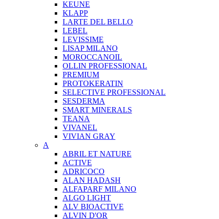
KEUNE
KLAPP
LARTE DEL BELLO
LEBEL
LEVISSIME
LISAP MILANO
MOROCCANOIL
OLLIN PROFESSIONAL
PREMIUM
PROTOKERATIN
SELECTIVE PROFESSIONAL
SESDERMA
SMART MINERALS
TEANA
VIVANEL
VIVIAN GRAY
A
ABRIL ET NATURE
ACTIVE
ADRICOCO
ALAN HADASH
ALFAPARF MILANO
ALGO LIGHT
ALV BIOACTIVE
ALVIN D'OR