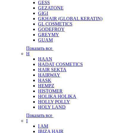
GESS
GEZATONE
GIGI
GKHAIR (GLOBAL КЕRATIN)
GL COSMETICS
GODEFROY
GREYMY
GUAM
Показать все
H
HAAN
HADAT COSMETICS
HAIR SEKTA
HAIRWAY
HASK
HEMPZ
HISTOMER
HOLIKA HOLIKA
HOLLY POLLY
HOLY LAND
Показать все
I
I AM
IBIZA HAIR