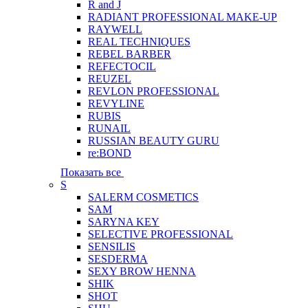
R and J
RADIANT PROFESSIONAL MAKE-UP
RAYWELL
REAL TECHNIQUES
REBEL BARBER
REFECTOCIL
REUZEL
REVLON PROFESSIONAL
REVYLINE
RUBIS
RUNAIL
RUSSIAN BEAUTY GURU
re:BOND
Показать все
S
SALERM COSMETICS
SAM
SARYNA KEY
SELECTIVE PROFESSIONAL
SENSILIS
SESDERMA
SEXY BROW HENNA
SHIK
SHOT