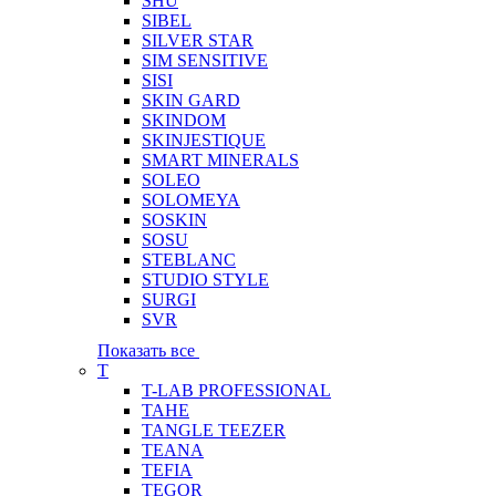
SHU
SIBEL
SILVER STAR
SIM SENSITIVE
SISI
SKIN GARD
SKINDOM
SKINJESTIQUE
SMART MINERALS
SOLEO
SOLOMEYA
SOSKIN
SOSU
STEBLANC
STUDIO STYLE
SURGI
SVR
Показать все
T
T-LAB PROFESSIONAL
TAHE
TANGLE TEEZER
TEANA
TEFIA
TEGOR