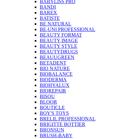
BABYLISS PRO
BANDI
BAREX
BATISTE
BE NATURAL
BE-UNI PROFESSIONAL
BEAUTY FORMAT
BEAUTY IMAGE
BEAUTY STYLE
BEAUTYDRUGS
BEAUUGREEN
BETADENT
BIO NATURE
BIOBALANCE
BIODERMA
BIOHYALUX
BIOREPAIR
BISOU
BLOOR
BOUTICLE
BOY'S TOYS
BRELIL PROFESSIONAL
BRIGITTE BOTTIER
BRONSUN
BRUSH-BABY