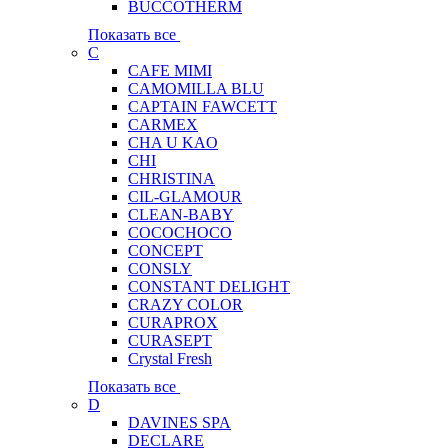
BUCCOTHERM
Показать все
C
CAFE MIMI
CAMOMILLA BLU
CAPTAIN FAWCETT
CARMEX
CHA U KAO
CHI
CHRISTINA
CIL-GLAMOUR
CLEAN-BABY
COCOCHOCO
CONCEPT
CONSLY
CONSTANT DELIGHT
CRAZY COLOR
CURAPROX
CURASEPT
Crystal Fresh
Показать все
D
DAVINES SPA
DECLARE