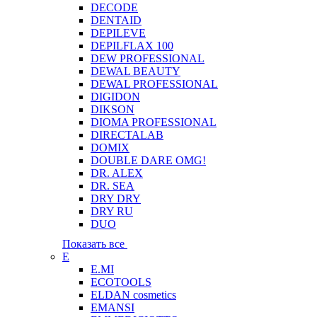
DECODE
DENTAID
DEPILEVE
DEPILFLAX 100
DEW PROFESSIONAL
DEWAL BEAUTY
DEWAL PROFESSIONAL
DIGIDON
DIKSON
DIOMA PROFESSIONAL
DIRECTALAB
DOMIX
DOUBLE DARE OMG!
DR. ALEX
DR. SEA
DRY DRY
DRY RU
DUO
Показать все
E
E.MI
ECOTOOLS
ELDAN cosmetics
EMANSI