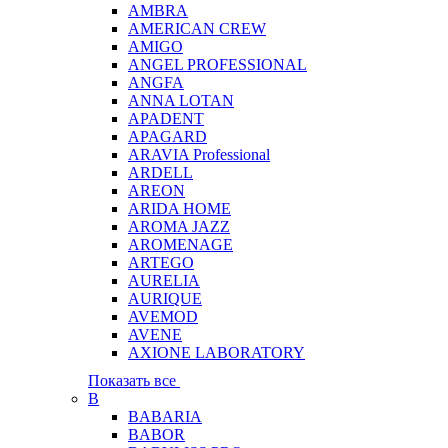
AMBRA
AMERICAN CREW
AMIGO
ANGEL PROFESSIONAL
ANGFA
ANNA LOTAN
APADENT
APAGARD
ARAVIA Professional
ARDELL
AREON
ARIDA HOME
AROMA JAZZ
AROMENAGE
ARTEGO
AURELIA
AURIQUE
AVEMOD
AVENE
AXIONE LABORATORY
Показать все
B
BABARIA
BABOR