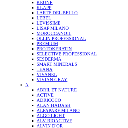
KEUNE
KLAPP
LARTE DEL BELLO
LEBEL
LEVISSIME
LISAP MILANO
MOROCCANOIL
OLLIN PROFESSIONAL
PREMIUM
PROTOKERATIN
SELECTIVE PROFESSIONAL
SESDERMA
SMART MINERALS
TEANA
VIVANEL
VIVIAN GRAY
A
ABRIL ET NATURE
ACTIVE
ADRICOCO
ALAN HADASH
ALFAPARF MILANO
ALGO LIGHT
ALV BIOACTIVE
ALVIN D'OR