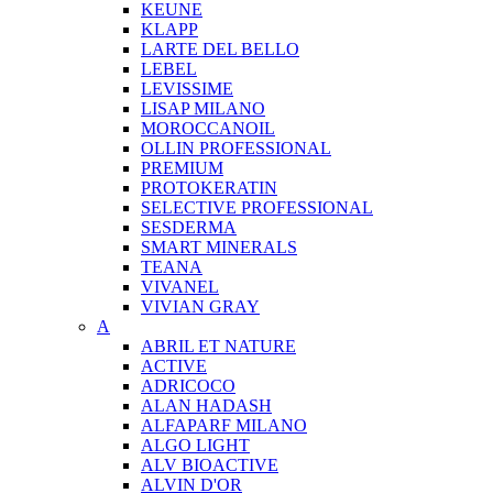
KEUNE
KLAPP
LARTE DEL BELLO
LEBEL
LEVISSIME
LISAP MILANO
MOROCCANOIL
OLLIN PROFESSIONAL
PREMIUM
PROTOKERATIN
SELECTIVE PROFESSIONAL
SESDERMA
SMART MINERALS
TEANA
VIVANEL
VIVIAN GRAY
A
ABRIL ET NATURE
ACTIVE
ADRICOCO
ALAN HADASH
ALFAPARF MILANO
ALGO LIGHT
ALV BIOACTIVE
ALVIN D'OR