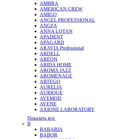
AMBRA
AMERICAN CREW
AMIGO
ANGEL PROFESSIONAL
ANGFA
ANNA LOTAN
APADENT
APAGARD
ARAVIA Professional
ARDELL
AREON
ARIDA HOME
AROMA JAZZ
AROMENAGE
ARTEGO
AURELIA
AURIQUE
AVEMOD
AVENE
AXIONE LABORATORY
Показать все
B
BABARIA
BABOR