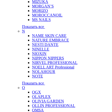
MIZUKA
MORGAN’S
MORIZO
MOROCCANOIL
MS NAILS
Показать все
N
NAME SKIN CARE
NATURE EMBRACE
NESTI DANTE
NINELLE
NIOXIN
NIPPON NIPPERS
NIRVEL PROFESSIONAL
NOELL ART Professional
NOLAHOUR
NOTE
Показать все
O
OGX
OLAPLEX
OLIVIA GARDEN
OLLIN PROFESSIONAL
OMSA