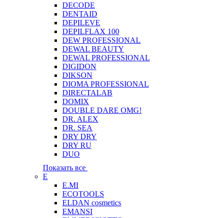
DECODE
DENTAID
DEPILEVE
DEPILFLAX 100
DEW PROFESSIONAL
DEWAL BEAUTY
DEWAL PROFESSIONAL
DIGIDON
DIKSON
DIOMA PROFESSIONAL
DIRECTALAB
DOMIX
DOUBLE DARE OMG!
DR. ALEX
DR. SEA
DRY DRY
DRY RU
DUO
Показать все
E
E.MI
ECOTOOLS
ELDAN cosmetics
EMANSI