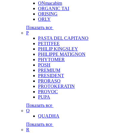
ONmacabim
ORGANIC TAI
ORISING
ORLY
Показать все
P
PASTA DEL CAPITANO
PETITFEE
PHILIP KINGSLEY
PHILIPPE MATIGNON
PHYTOMER
POSH
PREMIUM
PRESIDENT
PRORASO
PROTOKERATIN
PROVOC
PUPA
Показать все
Q
QUADHA
Показать все
R