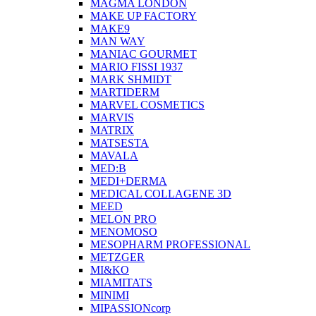
MAGMA LONDON
MAKE UP FACTORY
MAKE9
MAN WAY
MANIAC GOURMET
MARIO FISSI 1937
MARK SHMIDT
MARTIDERM
MARVEL COSMETICS
MARVIS
MATRIX
MATSESTA
MAVALA
MED:B
MEDI+DERMA
MEDICAL COLLAGENE 3D
MEED
MELON PRO
MENOMOSO
MESOPHARM PROFESSIONAL
METZGER
MI&KO
MIAMITATS
MINIMI
MIPASSIONcorp