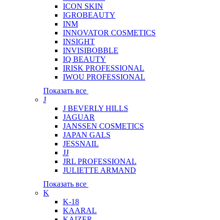
ICON SKIN
IGROBEAUTY
INM
INNOVATOR COSMETICS
INSIGHT
INVISIBOBBLE
IQ BEAUTY
IRISK PROFESSIONAL
IWOU PROFESSIONAL
Показать все
J
J BEVERLY HILLS
JAGUAR
JANSSEN COSMETICS
JAPAN GALS
JESSNAIL
JJ
JRL PROFESSIONAL
JULIETTE ARMAND
Показать все
K
K-18
KAARAL
KAIZER