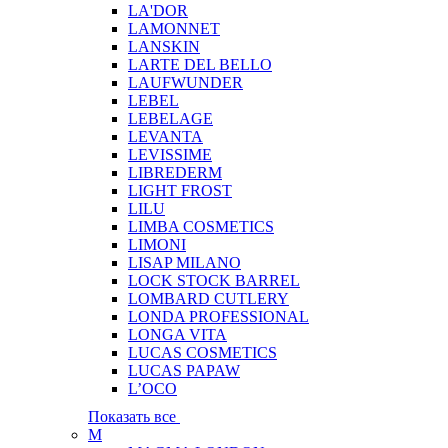
LA'DOR
LAMONNET
LANSKIN
LARTE DEL BELLO
LAUFWUNDER
LEBEL
LEBELAGE
LEVANTA
LEVISSIME
LIBREDERM
LIGHT FROST
LILU
LIMBA COSMETICS
LIMONI
LISAP MILANO
LOCK STOCK BARREL
LOMBARD CUTLERY
LONDA PROFESSIONAL
LONGA VITA
LUCAS COSMETICS
LUCAS PAPAW
L’OCO
Показать все
M