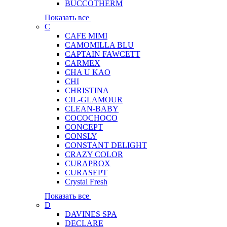
BUCCOTHERM
Показать все
C
CAFE MIMI
CAMOMILLA BLU
CAPTAIN FAWCETT
CARMEX
CHA U KAO
CHI
CHRISTINA
CIL-GLAMOUR
CLEAN-BABY
COCOCHOCO
CONCEPT
CONSLY
CONSTANT DELIGHT
CRAZY COLOR
CURAPROX
CURASEPT
Crystal Fresh
Показать все
D
DAVINES SPA
DECLARE