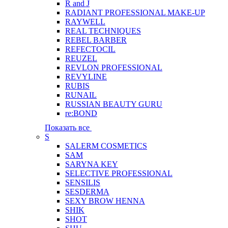
R and J
RADIANT PROFESSIONAL MAKE-UP
RAYWELL
REAL TECHNIQUES
REBEL BARBER
REFECTOCIL
REUZEL
REVLON PROFESSIONAL
REVYLINE
RUBIS
RUNAIL
RUSSIAN BEAUTY GURU
re:BOND
Показать все
S
SALERM COSMETICS
SAM
SARYNA KEY
SELECTIVE PROFESSIONAL
SENSILIS
SESDERMA
SEXY BROW HENNA
SHIK
SHOT