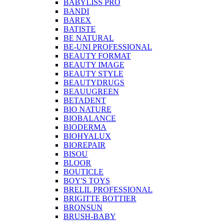
BABYLISS PRO
BANDI
BAREX
BATISTE
BE NATURAL
BE-UNI PROFESSIONAL
BEAUTY FORMAT
BEAUTY IMAGE
BEAUTY STYLE
BEAUTYDRUGS
BEAUUGREEN
BETADENT
BIO NATURE
BIOBALANCE
BIODERMA
BIOHYALUX
BIOREPAIR
BISOU
BLOOR
BOUTICLE
BOY'S TOYS
BRELIL PROFESSIONAL
BRIGITTE BOTTIER
BRONSUN
BRUSH-BABY