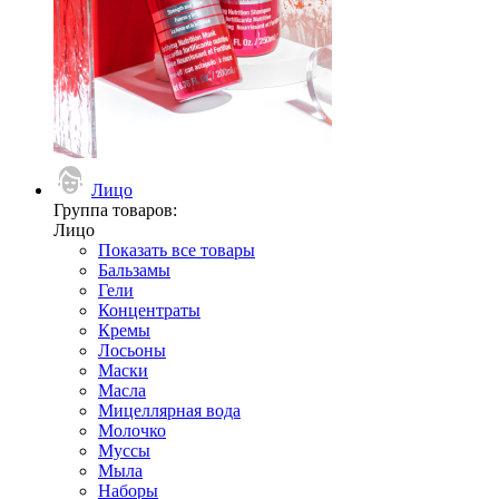
Лицо
Группа товаров:
Лицо
Показать все товары
Бальзамы
Гели
Концентраты
Кремы
Лосьоны
Маски
Масла
Мицеллярная вода
Молочко
Муссы
Мыла
Наборы