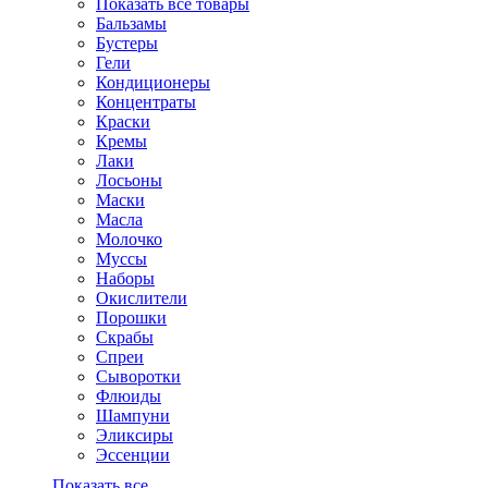
Показать все товары
Бальзамы
Бустеры
Гели
Кондиционеры
Концентраты
Краски
Кремы
Лаки
Лосьоны
Маски
Масла
Молочко
Муссы
Наборы
Окислители
Порошки
Скрабы
Спреи
Сыворотки
Флюиды
Шампуни
Эликсиры
Эссенции
Показать все