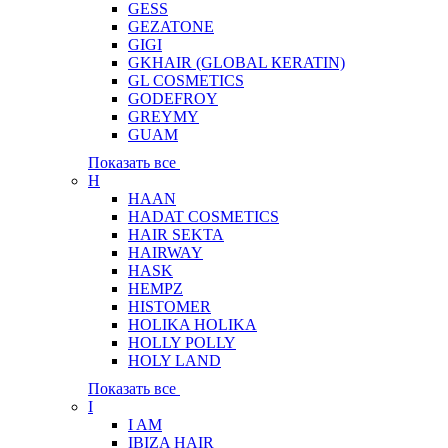
GESS
GEZATONE
GIGI
GKHAIR (GLOBAL КЕRATIN)
GL COSMETICS
GODEFROY
GREYMY
GUAM
Показать все
H
HAAN
HADAT COSMETICS
HAIR SEKTA
HAIRWAY
HASK
HEMPZ
HISTOMER
HOLIKA HOLIKA
HOLLY POLLY
HOLY LAND
Показать все
I
I AM
IBIZA HAIR