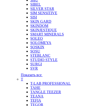
SHU
SIBEL
SILVER STAR
SIM SENSITIVE
SISI
SKIN GARD
SKINDOM
SKINJESTIQUE
SMART MINERALS
SOLEO
SOLOMEYA
SOSKIN
SOSU
STEBLANC
STUDIO STYLE
SURGI
SVR
Показать все
T
T-LAB PROFESSIONAL
TAHE
TANGLE TEEZER
TEANA
TEFIA
TEGOR