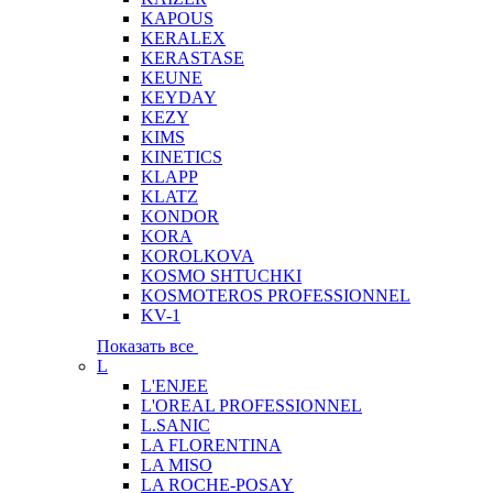
KAPOUS
KERALEX
KERASTASE
KEUNE
KEYDAY
KEZY
KIMS
KINETICS
KLAPP
KLATZ
KONDOR
KORA
KOROLKOVA
KOSMO SHTUCHKI
KOSMOTEROS PROFESSIONNEL
KV-1
Показать все
L
L'ENJEE
L'OREAL PROFESSIONNEL
L.SANIC
LA FLORENTINA
LA MISO
LA ROCHE-POSAY