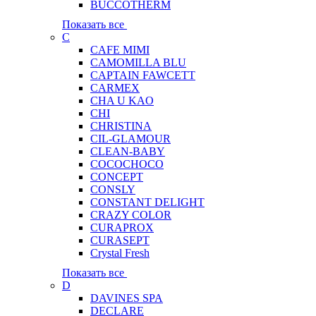
BUCCOTHERM
Показать все
C
CAFE MIMI
CAMOMILLA BLU
CAPTAIN FAWCETT
CARMEX
CHA U KAO
CHI
CHRISTINA
CIL-GLAMOUR
CLEAN-BABY
COCOCHOCO
CONCEPT
CONSLY
CONSTANT DELIGHT
CRAZY COLOR
CURAPROX
CURASEPT
Crystal Fresh
Показать все
D
DAVINES SPA
DECLARE