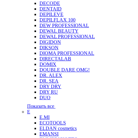
DECODE
DENTAID
DEPILEVE
DEPILFLAX 100
DEW PROFESSIONAL
DEWAL BEAUTY
DEWAL PROFESSIONAL
DIGIDON
DIKSON
DIOMA PROFESSIONAL
DIRECTALAB
DOMIX
DOUBLE DARE OMG!
DR. ALEX
DR. SEA
DRY DRY
DRY RU
DUO
Показать все
E
E.MI
ECOTOOLS
ELDAN cosmetics
EMANSI