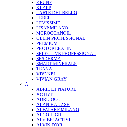
KEUNE
KLAPP
LARTE DEL BELLO
LEBEL
LEVISSIME
LISAP MILANO
MOROCCANOIL
OLLIN PROFESSIONAL
PREMIUM
PROTOKERATIN
SELECTIVE PROFESSIONAL
SESDERMA
SMART MINERALS
TEANA
VIVANEL
VIVIAN GRAY
A
ABRIL ET NATURE
ACTIVE
ADRICOCO
ALAN HADASH
ALFAPARF MILANO
ALGO LIGHT
ALV BIOACTIVE
ALVIN D'OR