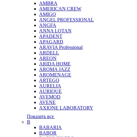
AMBRA
AMERICAN CREW
AMIGO
ANGEL PROFESSIONAL
ANGFA
ANNA LOTAN
APADENT
APAGARD
ARAVIA Professional
ARDELL
AREON
ARIDA HOME
AROMA JAZZ
AROMENAGE
ARTEGO
AURELIA
AURIQUE
AVEMOD
AVENE
AXIONE LABORATORY
Показать все
B
BABARIA
BABOR