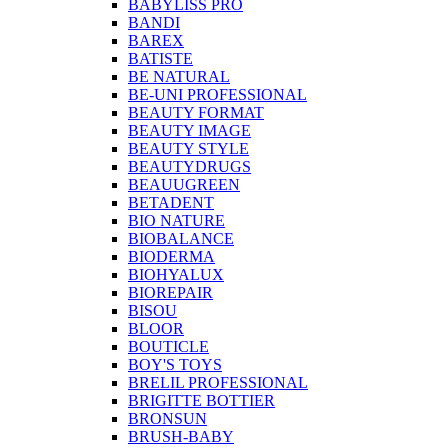
BABYLISS PRO
BANDI
BAREX
BATISTE
BE NATURAL
BE-UNI PROFESSIONAL
BEAUTY FORMAT
BEAUTY IMAGE
BEAUTY STYLE
BEAUTYDRUGS
BEAUUGREEN
BETADENT
BIO NATURE
BIOBALANCE
BIODERMA
BIOHYALUX
BIOREPAIR
BISOU
BLOOR
BOUTICLE
BOY'S TOYS
BRELIL PROFESSIONAL
BRIGITTE BOTTIER
BRONSUN
BRUSH-BABY