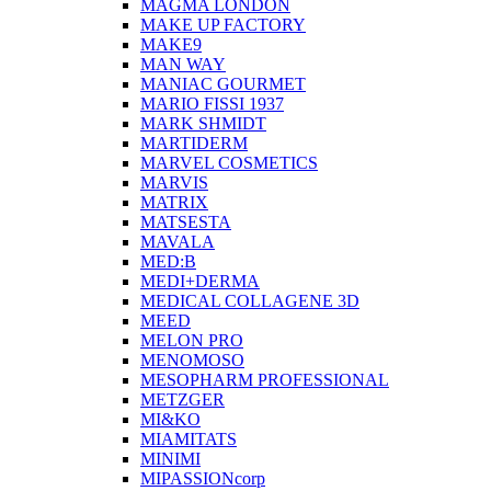
MAGMA LONDON
MAKE UP FACTORY
MAKE9
MAN WAY
MANIAC GOURMET
MARIO FISSI 1937
MARK SHMIDT
MARTIDERM
MARVEL COSMETICS
MARVIS
MATRIX
MATSESTA
MAVALA
MED:B
MEDI+DERMA
MEDICAL COLLAGENE 3D
MEED
MELON PRO
MENOMOSO
MESOPHARM PROFESSIONAL
METZGER
MI&KO
MIAMITATS
MINIMI
MIPASSIONcorp