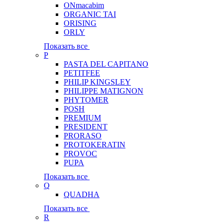
ONmacabim
ORGANIC TAI
ORISING
ORLY
Показать все
P
PASTA DEL CAPITANO
PETITFEE
PHILIP KINGSLEY
PHILIPPE MATIGNON
PHYTOMER
POSH
PREMIUM
PRESIDENT
PRORASO
PROTOKERATIN
PROVOC
PUPA
Показать все
Q
QUADHA
Показать все
R