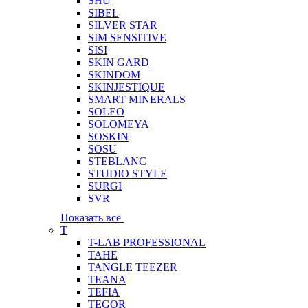
SHU
SIBEL
SILVER STAR
SIM SENSITIVE
SISI
SKIN GARD
SKINDOM
SKINJESTIQUE
SMART MINERALS
SOLEO
SOLOMEYA
SOSKIN
SOSU
STEBLANC
STUDIO STYLE
SURGI
SVR
Показать все
T
T-LAB PROFESSIONAL
TAHE
TANGLE TEEZER
TEANA
TEFIA
TEGOR