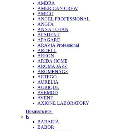
AMBRA
AMERICAN CREW
AMIGO
ANGEL PROFESSIONAL
ANGFA
ANNA LOTAN
APADENT
APAGARD
ARAVIA Professional
ARDELL
AREON
ARIDA HOME
AROMA JAZZ
AROMENAGE
ARTEGO
AURELIA
AURIQUE
AVEMOD
AVENE
AXIONE LABORATORY
Показать все
B
BABARIA
BABOR