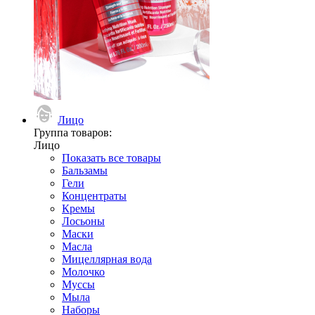
Лицо
Группа товаров:
Лицо
Показать все товары
Бальзамы
Гели
Концентраты
Кремы
Лосьоны
Маски
Масла
Мицеллярная вода
Молочко
Муссы
Мыла
Наборы