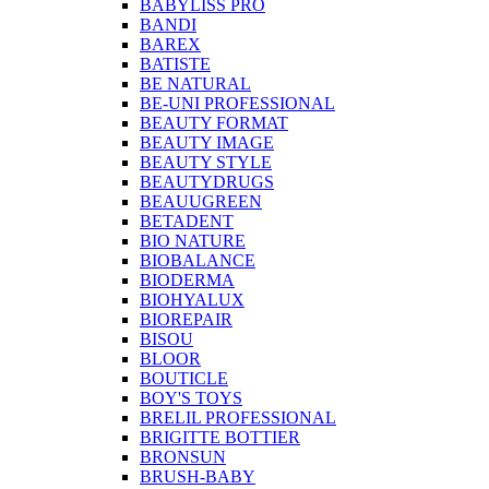
BABYLISS PRO
BANDI
BAREX
BATISTE
BE NATURAL
BE-UNI PROFESSIONAL
BEAUTY FORMAT
BEAUTY IMAGE
BEAUTY STYLE
BEAUTYDRUGS
BEAUUGREEN
BETADENT
BIO NATURE
BIOBALANCE
BIODERMA
BIOHYALUX
BIOREPAIR
BISOU
BLOOR
BOUTICLE
BOY'S TOYS
BRELIL PROFESSIONAL
BRIGITTE BOTTIER
BRONSUN
BRUSH-BABY