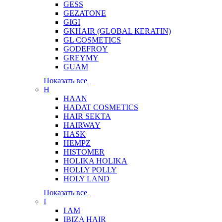
GESS
GEZATONE
GIGI
GKHAIR (GLOBAL КЕRATIN)
GL COSMETICS
GODEFROY
GREYMY
GUAM
Показать все
H
HAAN
HADAT COSMETICS
HAIR SEKTA
HAIRWAY
HASK
HEMPZ
HISTOMER
HOLIKA HOLIKA
HOLLY POLLY
HOLY LAND
Показать все
I
I AM
IBIZA HAIR