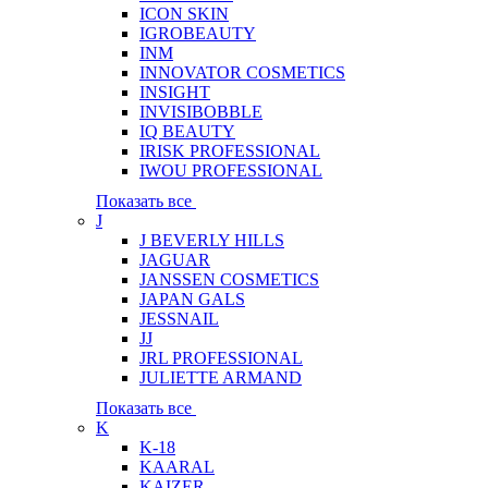
ICON SKIN
IGROBEAUTY
INM
INNOVATOR COSMETICS
INSIGHT
INVISIBOBBLE
IQ BEAUTY
IRISK PROFESSIONAL
IWOU PROFESSIONAL
Показать все
J
J BEVERLY HILLS
JAGUAR
JANSSEN COSMETICS
JAPAN GALS
JESSNAIL
JJ
JRL PROFESSIONAL
JULIETTE ARMAND
Показать все
K
K-18
KAARAL
KAIZER