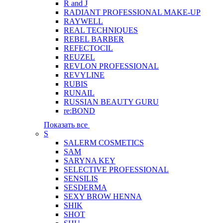
R and J
RADIANT PROFESSIONAL MAKE-UP
RAYWELL
REAL TECHNIQUES
REBEL BARBER
REFECTOCIL
REUZEL
REVLON PROFESSIONAL
REVYLINE
RUBIS
RUNAIL
RUSSIAN BEAUTY GURU
re:BOND
Показать все
S
SALERM COSMETICS
SAM
SARYNA KEY
SELECTIVE PROFESSIONAL
SENSILIS
SESDERMA
SEXY BROW HENNA
SHIK
SHOT