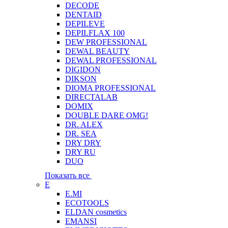
DECODE
DENTAID
DEPILEVE
DEPILFLAX 100
DEW PROFESSIONAL
DEWAL BEAUTY
DEWAL PROFESSIONAL
DIGIDON
DIKSON
DIOMA PROFESSIONAL
DIRECTALAB
DOMIX
DOUBLE DARE OMG!
DR. ALEX
DR. SEA
DRY DRY
DRY RU
DUO
Показать все
E
E.MI
ECOTOOLS
ELDAN cosmetics
EMANSI