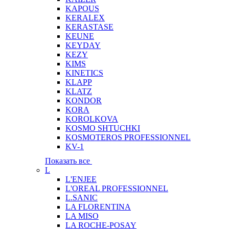
KAPOUS
KERALEX
KERASTASE
KEUNE
KEYDAY
KEZY
KIMS
KINETICS
KLAPP
KLATZ
KONDOR
KORA
KOROLKOVA
KOSMO SHTUCHKI
KOSMOTEROS PROFESSIONNEL
KV-1
Показать все
L
L'ENJEE
L'OREAL PROFESSIONNEL
L.SANIC
LA FLORENTINA
LA MISO
LA ROCHE-POSAY