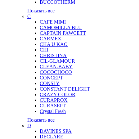
BUCCOTHERM
Показать все
C
CAFE MIMI
CAMOMILLA BLU
CAPTAIN FAWCETT
CARMEX
CHA U KAO
CHI
CHRISTINA
CIL-GLAMOUR
CLEAN-BABY
COCOCHOCO
CONCEPT
CONSLY
CONSTANT DELIGHT
CRAZY COLOR
CURAPROX
CURASEPT
Crystal Fresh
Показать все
D
DAVINES SPA
DECLARE