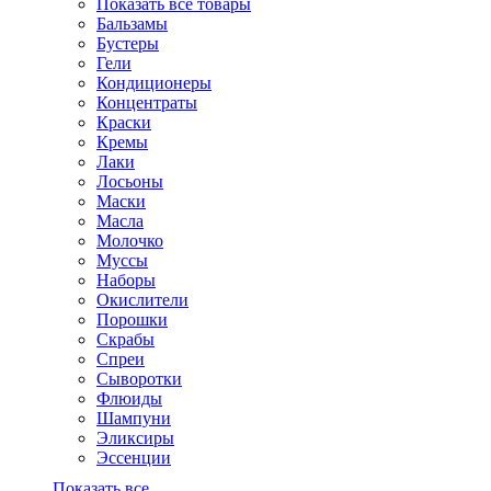
Показать все товары
Бальзамы
Бустеры
Гели
Кондиционеры
Концентраты
Краски
Кремы
Лаки
Лосьоны
Маски
Масла
Молочко
Муссы
Наборы
Окислители
Порошки
Скрабы
Спреи
Сыворотки
Флюиды
Шампуни
Эликсиры
Эссенции
Показать все