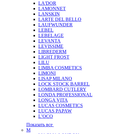
LA'DOR
LAMONNET
LANSKIN
LARTE DEL BELLO
LAUFWUNDER
LEBEL
LEBELAGE
LEVANTA
LEVISSIME
LIBREDERM
LIGHT FROST
LILU
LIMBA COSMETICS
LIMONI
LISAP MILANO
LOCK STOCK BARREL
LOMBARD CUTLERY
LONDA PROFESSIONAL
LONGA VITA
LUCAS COSMETICS
LUCAS PAPAW
L’OCO
Показать все
M