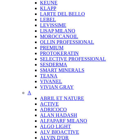
KEUNE
KLAPP
LARTE DEL BELLO
LEBEL
LEVISSIME
LISAP MILANO
MOROCCANOIL
OLLIN PROFESSIONAL
PREMIUM
PROTOKERATIN
SELECTIVE PROFESSIONAL
SESDERMA
SMART MINERALS
TEANA
VIVANEL
VIVIAN GRAY
A
ABRIL ET NATURE
ACTIVE
ADRICOCO
ALAN HADASH
ALFAPARF MILANO
ALGO LIGHT
ALV BIOACTIVE
ALVIN D'OR