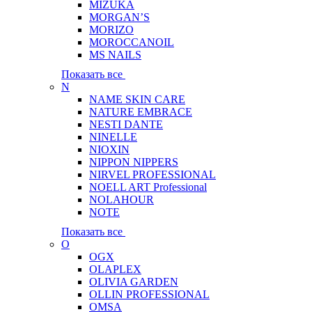
MIZUKA
MORGAN’S
MORIZO
MOROCCANOIL
MS NAILS
Показать все
N
NAME SKIN CARE
NATURE EMBRACE
NESTI DANTE
NINELLE
NIOXIN
NIPPON NIPPERS
NIRVEL PROFESSIONAL
NOELL ART Professional
NOLAHOUR
NOTE
Показать все
O
OGX
OLAPLEX
OLIVIA GARDEN
OLLIN PROFESSIONAL
OMSA