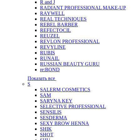
R and J
RADIANT PROFESSIONAL MAKE-UP
RAYWELL
REAL TECHNIQUES
REBEL BARBER
REFECTOCIL
REUZEL
REVLON PROFESSIONAL
REVYLINE
RUBIS
RUNAIL
RUSSIAN BEAUTY GURU
re:BOND
Показать все
S
SALERM COSMETICS
SAM
SARYNA KEY
SELECTIVE PROFESSIONAL
SENSILIS
SESDERMA
SEXY BROW HENNA
SHIK
SHOT