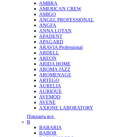
AMBRA
AMERICAN CREW
AMIGO
ANGEL PROFESSIONAL
ANGFA
ANNA LOTAN
APADENT
APAGARD
ARAVIA Professional
ARDELL
AREON
ARIDA HOME
AROMA JAZZ
AROMENAGE
ARTEGO
AURELIA
AURIQUE
AVEMOD
AVENE
AXIONE LABORATORY
Показать все
B
BABARIA
BABOR