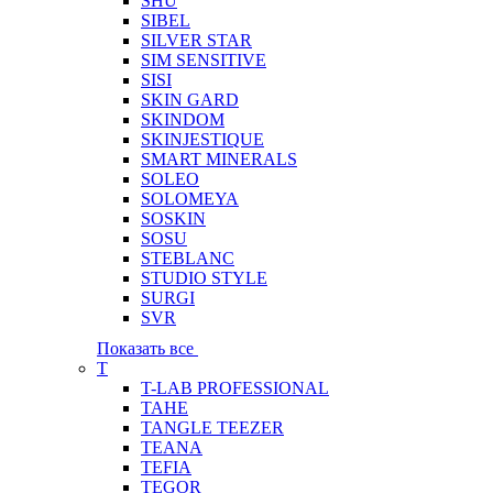
SHU
SIBEL
SILVER STAR
SIM SENSITIVE
SISI
SKIN GARD
SKINDOM
SKINJESTIQUE
SMART MINERALS
SOLEO
SOLOMEYA
SOSKIN
SOSU
STEBLANC
STUDIO STYLE
SURGI
SVR
Показать все
T
T-LAB PROFESSIONAL
TAHE
TANGLE TEEZER
TEANA
TEFIA
TEGOR