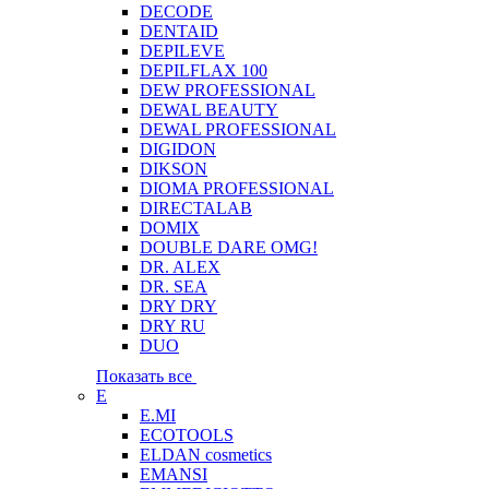
DECODE
DENTAID
DEPILEVE
DEPILFLAX 100
DEW PROFESSIONAL
DEWAL BEAUTY
DEWAL PROFESSIONAL
DIGIDON
DIKSON
DIOMA PROFESSIONAL
DIRECTALAB
DOMIX
DOUBLE DARE OMG!
DR. ALEX
DR. SEA
DRY DRY
DRY RU
DUO
Показать все
E
E.MI
ECOTOOLS
ELDAN cosmetics
EMANSI