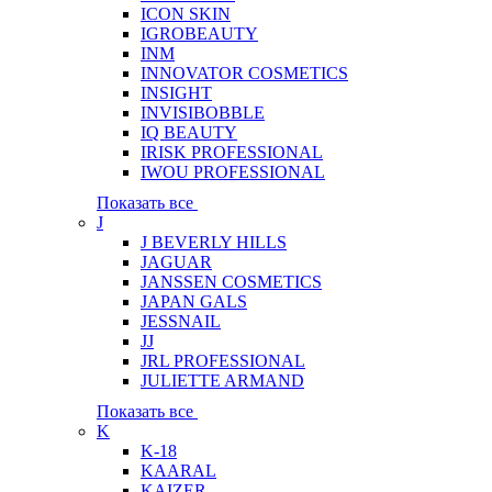
ICON SKIN
IGROBEAUTY
INM
INNOVATOR COSMETICS
INSIGHT
INVISIBOBBLE
IQ BEAUTY
IRISK PROFESSIONAL
IWOU PROFESSIONAL
Показать все
J
J BEVERLY HILLS
JAGUAR
JANSSEN COSMETICS
JAPAN GALS
JESSNAIL
JJ
JRL PROFESSIONAL
JULIETTE ARMAND
Показать все
K
K-18
KAARAL
KAIZER