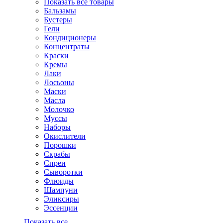
Показать все товары
Бальзамы
Бустеры
Гели
Кондиционеры
Концентраты
Краски
Кремы
Лаки
Лосьоны
Маски
Масла
Молочко
Муссы
Наборы
Окислители
Порошки
Скрабы
Спреи
Сыворотки
Флюиды
Шампуни
Эликсиры
Эссенции
Показать все