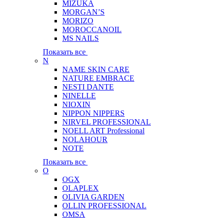
MIZUKA
MORGAN’S
MORIZO
MOROCCANOIL
MS NAILS
Показать все
N
NAME SKIN CARE
NATURE EMBRACE
NESTI DANTE
NINELLE
NIOXIN
NIPPON NIPPERS
NIRVEL PROFESSIONAL
NOELL ART Professional
NOLAHOUR
NOTE
Показать все
O
OGX
OLAPLEX
OLIVIA GARDEN
OLLIN PROFESSIONAL
OMSA