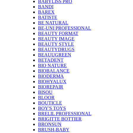
BABYLISS PRO
BANDI
BAREX
BATISTE
BE NATURAL
BE-UNI PROFESSIONAL
BEAUTY FORMAT
BEAUTY IMAGE
BEAUTY STYLE
BEAUTYDRUGS
BEAUUGREEN
BETADENT
BIO NATURE
BIOBALANCE
BIODERMA
BIOHYALUX
BIOREPAIR
BISOU
BLOOR
BOUTICLE
BOY'S TOYS
BRELIL PROFESSIONAL
BRIGITTE BOTTIER
BRONSUN
BRUSH-BABY