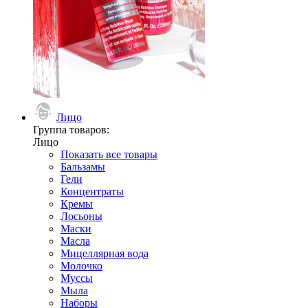
Лицо
Группа товаров:
Лицо
Показать все товары
Бальзамы
Гели
Концентраты
Кремы
Лосьоны
Маски
Масла
Мицеллярная вода
Молочко
Муссы
Мыла
Наборы