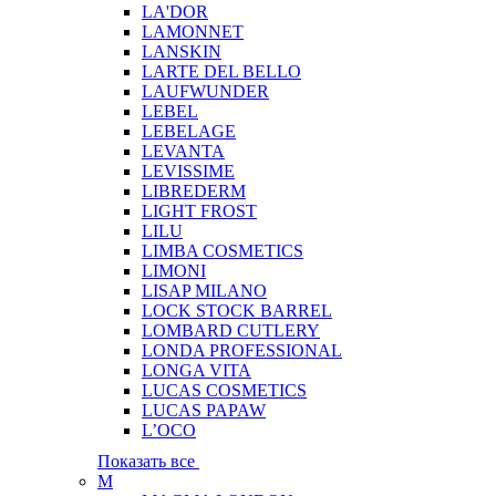
LA'DOR
LAMONNET
LANSKIN
LARTE DEL BELLO
LAUFWUNDER
LEBEL
LEBELAGE
LEVANTA
LEVISSIME
LIBREDERM
LIGHT FROST
LILU
LIMBA COSMETICS
LIMONI
LISAP MILANO
LOCK STOCK BARREL
LOMBARD CUTLERY
LONDA PROFESSIONAL
LONGA VITA
LUCAS COSMETICS
LUCAS PAPAW
L’OCO
Показать все
M