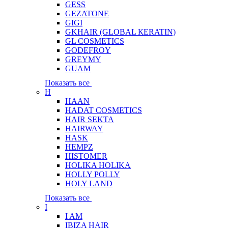
GESS
GEZATONE
GIGI
GKHAIR (GLOBAL КЕRATIN)
GL COSMETICS
GODEFROY
GREYMY
GUAM
Показать все
H
HAAN
HADAT COSMETICS
HAIR SEKTA
HAIRWAY
HASK
HEMPZ
HISTOMER
HOLIKA HOLIKA
HOLLY POLLY
HOLY LAND
Показать все
I
I AM
IBIZA HAIR