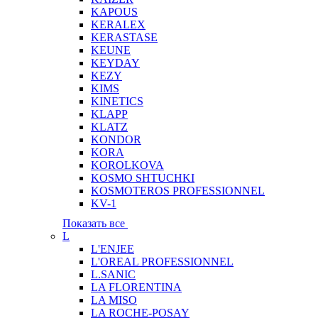
KAPOUS
KERALEX
KERASTASE
KEUNE
KEYDAY
KEZY
KIMS
KINETICS
KLAPP
KLATZ
KONDOR
KORA
KOROLKOVA
KOSMO SHTUCHKI
KOSMOTEROS PROFESSIONNEL
KV-1
Показать все
L
L'ENJEE
L'OREAL PROFESSIONNEL
L.SANIC
LA FLORENTINA
LA MISO
LA ROCHE-POSAY