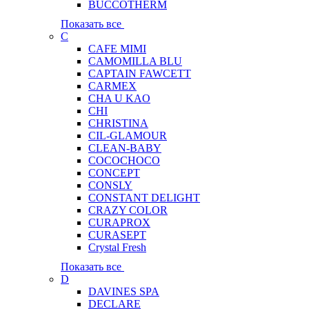
BUCCOTHERM
Показать все
C
CAFE MIMI
CAMOMILLA BLU
CAPTAIN FAWCETT
CARMEX
CHA U KAO
CHI
CHRISTINA
CIL-GLAMOUR
CLEAN-BABY
COCOCHOCO
CONCEPT
CONSLY
CONSTANT DELIGHT
CRAZY COLOR
CURAPROX
CURASEPT
Crystal Fresh
Показать все
D
DAVINES SPA
DECLARE