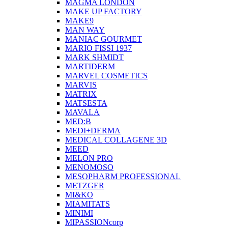
MAGMA LONDON
MAKE UP FACTORY
MAKE9
MAN WAY
MANIAC GOURMET
MARIO FISSI 1937
MARK SHMIDT
MARTIDERM
MARVEL COSMETICS
MARVIS
MATRIX
MATSESTA
MAVALA
MED:B
MEDI+DERMA
MEDICAL COLLAGENE 3D
MEED
MELON PRO
MENOMOSO
MESOPHARM PROFESSIONAL
METZGER
MI&KO
MIAMITATS
MINIMI
MIPASSIONcorp