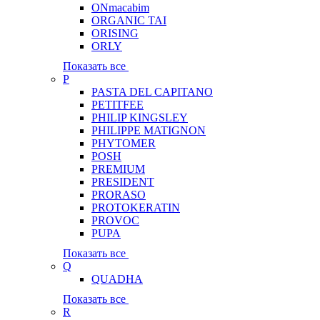
ONmacabim
ORGANIC TAI
ORISING
ORLY
Показать все
P
PASTA DEL CAPITANO
PETITFEE
PHILIP KINGSLEY
PHILIPPE MATIGNON
PHYTOMER
POSH
PREMIUM
PRESIDENT
PRORASO
PROTOKERATIN
PROVOC
PUPA
Показать все
Q
QUADHA
Показать все
R