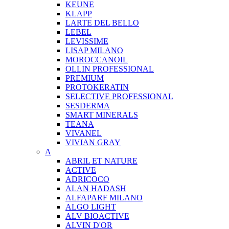
KEUNE
KLAPP
LARTE DEL BELLO
LEBEL
LEVISSIME
LISAP MILANO
MOROCCANOIL
OLLIN PROFESSIONAL
PREMIUM
PROTOKERATIN
SELECTIVE PROFESSIONAL
SESDERMA
SMART MINERALS
TEANA
VIVANEL
VIVIAN GRAY
A
ABRIL ET NATURE
ACTIVE
ADRICOCO
ALAN HADASH
ALFAPARF MILANO
ALGO LIGHT
ALV BIOACTIVE
ALVIN D'OR