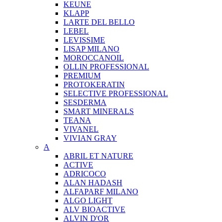
KEUNE
KLAPP
LARTE DEL BELLO
LEBEL
LEVISSIME
LISAP MILANO
MOROCCANOIL
OLLIN PROFESSIONAL
PREMIUM
PROTOKERATIN
SELECTIVE PROFESSIONAL
SESDERMA
SMART MINERALS
TEANA
VIVANEL
VIVIAN GRAY
A
ABRIL ET NATURE
ACTIVE
ADRICOCO
ALAN HADASH
ALFAPARF MILANO
ALGO LIGHT
ALV BIOACTIVE
ALVIN D'OR