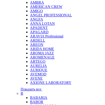
AMBRA
AMERICAN CREW
AMIGO
ANGEL PROFESSIONAL
ANGFA
ANNA LOTAN
APADENT
APAGARD
ARAVIA Professional
ARDELL
AREON
ARIDA HOME
AROMA JAZZ
AROMENAGE
ARTEGO
AURELIA
AURIQUE
AVEMOD
AVENE
AXIONE LABORATORY
Показать все
B
BABARIA
BABOR