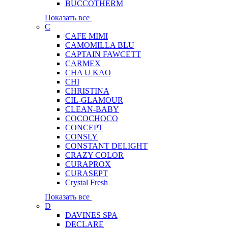
BUCCOTHERM
Показать все
C
CAFE MIMI
CAMOMILLA BLU
CAPTAIN FAWCETT
CARMEX
CHA U KAO
CHI
CHRISTINA
CIL-GLAMOUR
CLEAN-BABY
COCOCHOCO
CONCEPT
CONSLY
CONSTANT DELIGHT
CRAZY COLOR
CURAPROX
CURASEPT
Crystal Fresh
Показать все
D
DAVINES SPA
DECLARE