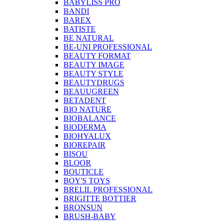
BABYLISS PRO
BANDI
BAREX
BATISTE
BE NATURAL
BE-UNI PROFESSIONAL
BEAUTY FORMAT
BEAUTY IMAGE
BEAUTY STYLE
BEAUTYDRUGS
BEAUUGREEN
BETADENT
BIO NATURE
BIOBALANCE
BIODERMA
BIOHYALUX
BIOREPAIR
BISOU
BLOOR
BOUTICLE
BOY'S TOYS
BRELIL PROFESSIONAL
BRIGITTE BOTTIER
BRONSUN
BRUSH-BABY