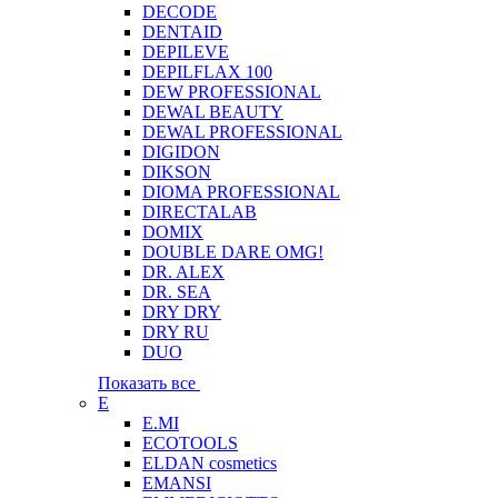
DECODE
DENTAID
DEPILEVE
DEPILFLAX 100
DEW PROFESSIONAL
DEWAL BEAUTY
DEWAL PROFESSIONAL
DIGIDON
DIKSON
DIOMA PROFESSIONAL
DIRECTALAB
DOMIX
DOUBLE DARE OMG!
DR. ALEX
DR. SEA
DRY DRY
DRY RU
DUO
Показать все
E
E.MI
ECOTOOLS
ELDAN cosmetics
EMANSI