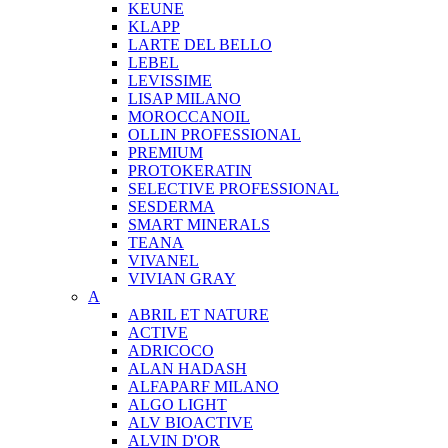
KEUNE
KLAPP
LARTE DEL BELLO
LEBEL
LEVISSIME
LISAP MILANO
MOROCCANOIL
OLLIN PROFESSIONAL
PREMIUM
PROTOKERATIN
SELECTIVE PROFESSIONAL
SESDERMA
SMART MINERALS
TEANA
VIVANEL
VIVIAN GRAY
A
ABRIL ET NATURE
ACTIVE
ADRICOCO
ALAN HADASH
ALFAPARF MILANO
ALGO LIGHT
ALV BIOACTIVE
ALVIN D'OR