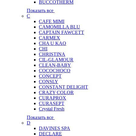
BUCCOTHERM
Показать все
C
CAFE MIMI
CAMOMILLA BLU
CAPTAIN FAWCETT
CARMEX
CHA U KAO
CHI
CHRISTINA
CIL-GLAMOUR
CLEAN-BABY
COCOCHOCO
CONCEPT
CONSLY
CONSTANT DELIGHT
CRAZY COLOR
CURAPROX
CURASEPT
Crystal Fresh
Показать все
D
DAVINES SPA
DECLARE