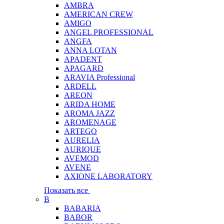
AMBRA
AMERICAN CREW
AMIGO
ANGEL PROFESSIONAL
ANGFA
ANNA LOTAN
APADENT
APAGARD
ARAVIA Professional
ARDELL
AREON
ARIDA HOME
AROMA JAZZ
AROMENAGE
ARTEGO
AURELIA
AURIQUE
AVEMOD
AVENE
AXIONE LABORATORY
Показать все
B
BABARIA
BABOR