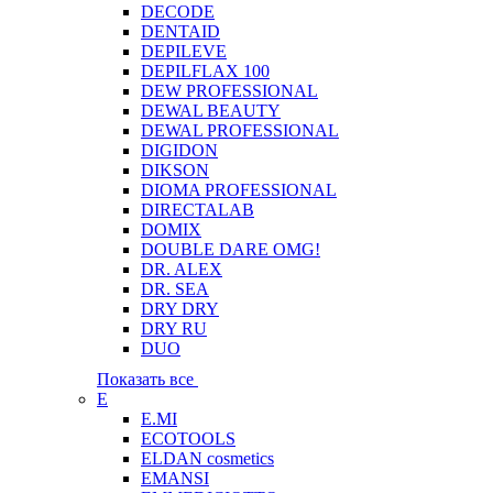
DECODE
DENTAID
DEPILEVE
DEPILFLAX 100
DEW PROFESSIONAL
DEWAL BEAUTY
DEWAL PROFESSIONAL
DIGIDON
DIKSON
DIOMA PROFESSIONAL
DIRECTALAB
DOMIX
DOUBLE DARE OMG!
DR. ALEX
DR. SEA
DRY DRY
DRY RU
DUO
Показать все
E
E.MI
ECOTOOLS
ELDAN cosmetics
EMANSI