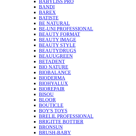
BABYLISS PRO
BANDI
BAREX
BATISTE
BE NATURAL
BE-UNI PROFESSIONAL
BEAUTY FORMAT
BEAUTY IMAGE
BEAUTY STYLE
BEAUTYDRUGS
BEAUUGREEN
BETADENT
BIO NATURE
BIOBALANCE
BIODERMA
BIOHYALUX
BIOREPAIR
BISOU
BLOOR
BOUTICLE
BOY'S TOYS
BRELIL PROFESSIONAL
BRIGITTE BOTTIER
BRONSUN
BRUSH-BABY