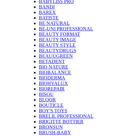
BABYLISS PRO
BANDI
BAREX
BATISTE
BE NATURAL
BE-UNI PROFESSIONAL
BEAUTY FORMAT
BEAUTY IMAGE
BEAUTY STYLE
BEAUTYDRUGS
BEAUUGREEN
BETADENT
BIO NATURE
BIOBALANCE
BIODERMA
BIOHYALUX
BIOREPAIR
BISOU
BLOOR
BOUTICLE
BOY'S TOYS
BRELIL PROFESSIONAL
BRIGITTE BOTTIER
BRONSUN
BRUSH-BABY