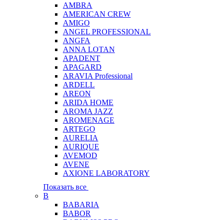
AMBRA
AMERICAN CREW
AMIGO
ANGEL PROFESSIONAL
ANGFA
ANNA LOTAN
APADENT
APAGARD
ARAVIA Professional
ARDELL
AREON
ARIDA HOME
AROMA JAZZ
AROMENAGE
ARTEGO
AURELIA
AURIQUE
AVEMOD
AVENE
AXIONE LABORATORY
Показать все
B
BABARIA
BABOR