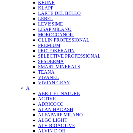
KEUNE
KLAPP
LARTE DEL BELLO
LEBEL
LEVISSIME
LISAP MILANO
MOROCCANOIL
OLLIN PROFESSIONAL
PREMIUM
PROTOKERATIN
SELECTIVE PROFESSIONAL
SESDERMA
SMART MINERALS
TEANA
VIVANEL
VIVIAN GRAY
A
ABRIL ET NATURE
ACTIVE
ADRICOCO
ALAN HADASH
ALFAPARF MILANO
ALGO LIGHT
ALV BIOACTIVE
ALVIN D'OR