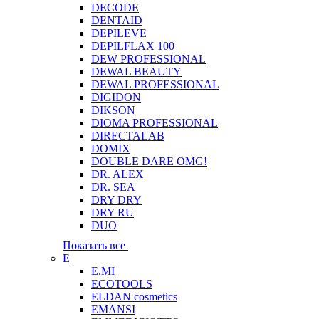
DECODE
DENTAID
DEPILEVE
DEPILFLAX 100
DEW PROFESSIONAL
DEWAL BEAUTY
DEWAL PROFESSIONAL
DIGIDON
DIKSON
DIOMA PROFESSIONAL
DIRECTALAB
DOMIX
DOUBLE DARE OMG!
DR. ALEX
DR. SEA
DRY DRY
DRY RU
DUO
Показать все
E
E.MI
ECOTOOLS
ELDAN cosmetics
EMANSI