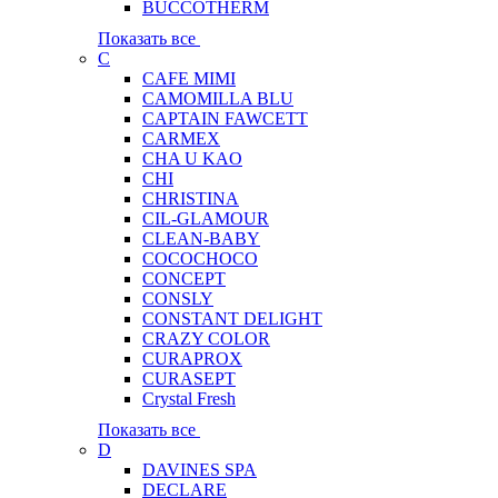
BUCCOTHERM
Показать все
C
CAFE MIMI
CAMOMILLA BLU
CAPTAIN FAWCETT
CARMEX
CHA U KAO
CHI
CHRISTINA
CIL-GLAMOUR
CLEAN-BABY
COCOCHOCO
CONCEPT
CONSLY
CONSTANT DELIGHT
CRAZY COLOR
CURAPROX
CURASEPT
Crystal Fresh
Показать все
D
DAVINES SPA
DECLARE