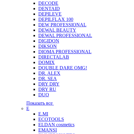
DECODE
DENTAID
DEPILEVE
DEPILFLAX 100
DEW PROFESSIONAL
DEWAL BEAUTY
DEWAL PROFESSIONAL
DIGIDON
DIKSON
DIOMA PROFESSIONAL
DIRECTALAB
DOMIX
DOUBLE DARE OMG!
DR. ALEX
DR. SEA
DRY DRY
DRY RU
DUO
Показать все
E
E.MI
ECOTOOLS
ELDAN cosmetics
EMANSI