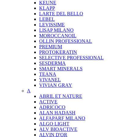
KEUNE
KLAPP
LARTE DEL BELLO
LEBEL
LEVISSIME
LISAP MILANO
MOROCCANOIL
OLLIN PROFESSIONAL
PREMIUM
PROTOKERATIN
SELECTIVE PROFESSIONAL
SESDERMA
SMART MINERALS
TEANA
VIVANEL
VIVIAN GRAY
A
ABRIL ET NATURE
ACTIVE
ADRICOCO
ALAN HADASH
ALFAPARF MILANO
ALGO LIGHT
ALV BIOACTIVE
ALVIN D'OR