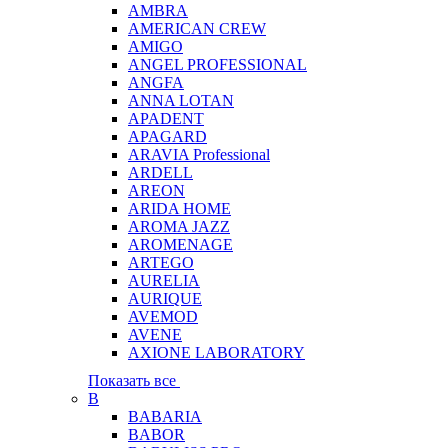
AMBRA
AMERICAN CREW
AMIGO
ANGEL PROFESSIONAL
ANGFA
ANNA LOTAN
APADENT
APAGARD
ARAVIA Professional
ARDELL
AREON
ARIDA HOME
AROMA JAZZ
AROMENAGE
ARTEGO
AURELIA
AURIQUE
AVEMOD
AVENE
AXIONE LABORATORY
Показать все
B
BABARIA
BABOR