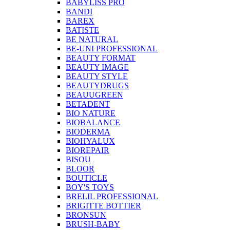
BABYLISS PRO
BANDI
BAREX
BATISTE
BE NATURAL
BE-UNI PROFESSIONAL
BEAUTY FORMAT
BEAUTY IMAGE
BEAUTY STYLE
BEAUTYDRUGS
BEAUUGREEN
BETADENT
BIO NATURE
BIOBALANCE
BIODERMA
BIOHYALUX
BIOREPAIR
BISOU
BLOOR
BOUTICLE
BOY'S TOYS
BRELIL PROFESSIONAL
BRIGITTE BOTTIER
BRONSUN
BRUSH-BABY