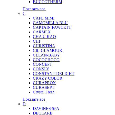
BUCCOTHERM
Показать все
C
CAFE MIMI
CAMOMILLA BLU
CAPTAIN FAWCETT
CARMEX
CHA U KAO
CHI
CHRISTINA
CIL-GLAMOUR
CLEAN-BABY
COCOCHOCO
CONCEPT
CONSLY
CONSTANT DELIGHT
CRAZY COLOR
CURAPROX
CURASEPT
Crystal Fresh
Показать все
D
DAVINES SPA
DECLARE