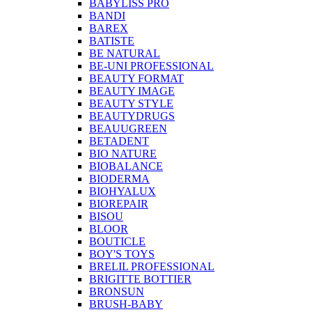
BABYLISS PRO
BANDI
BAREX
BATISTE
BE NATURAL
BE-UNI PROFESSIONAL
BEAUTY FORMAT
BEAUTY IMAGE
BEAUTY STYLE
BEAUTYDRUGS
BEAUUGREEN
BETADENT
BIO NATURE
BIOBALANCE
BIODERMA
BIOHYALUX
BIOREPAIR
BISOU
BLOOR
BOUTICLE
BOY'S TOYS
BRELIL PROFESSIONAL
BRIGITTE BOTTIER
BRONSUN
BRUSH-BABY