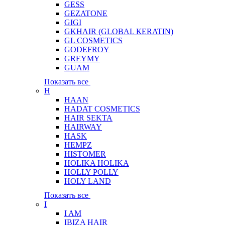
GESS
GEZATONE
GIGI
GKHAIR (GLOBAL КЕRATIN)
GL COSMETICS
GODEFROY
GREYMY
GUAM
Показать все
H
HAAN
HADAT COSMETICS
HAIR SEKTA
HAIRWAY
HASK
HEMPZ
HISTOMER
HOLIKA HOLIKA
HOLLY POLLY
HOLY LAND
Показать все
I
I AM
IBIZA HAIR