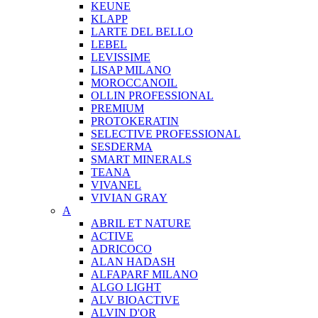
KEUNE
KLAPP
LARTE DEL BELLO
LEBEL
LEVISSIME
LISAP MILANO
MOROCCANOIL
OLLIN PROFESSIONAL
PREMIUM
PROTOKERATIN
SELECTIVE PROFESSIONAL
SESDERMA
SMART MINERALS
TEANA
VIVANEL
VIVIAN GRAY
A
ABRIL ET NATURE
ACTIVE
ADRICOCO
ALAN HADASH
ALFAPARF MILANO
ALGO LIGHT
ALV BIOACTIVE
ALVIN D'OR