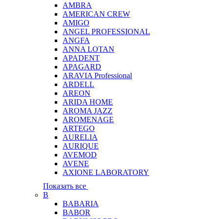
AMBRA
AMERICAN CREW
AMIGO
ANGEL PROFESSIONAL
ANGFA
ANNA LOTAN
APADENT
APAGARD
ARAVIA Professional
ARDELL
AREON
ARIDA HOME
AROMA JAZZ
AROMENAGE
ARTEGO
AURELIA
AURIQUE
AVEMOD
AVENE
AXIONE LABORATORY
Показать все
B
BABARIA
BABOR