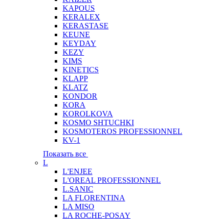
KAPOUS
KERALEX
KERASTASE
KEUNE
KEYDAY
KEZY
KIMS
KINETICS
KLAPP
KLATZ
KONDOR
KORA
KOROLKOVA
KOSMO SHTUCHKI
KOSMOTEROS PROFESSIONNEL
KV-1
Показать все
L
L'ENJEE
L'OREAL PROFESSIONNEL
L.SANIC
LA FLORENTINA
LA MISO
LA ROCHE-POSAY