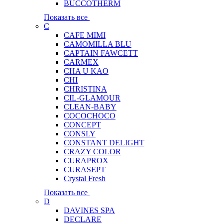
BUCCOTHERM
Показать все
C
CAFE MIMI
CAMOMILLA BLU
CAPTAIN FAWCETT
CARMEX
CHA U KAO
CHI
CHRISTINA
CIL-GLAMOUR
CLEAN-BABY
COCOCHOCO
CONCEPT
CONSLY
CONSTANT DELIGHT
CRAZY COLOR
CURAPROX
CURASEPT
Crystal Fresh
Показать все
D
DAVINES SPA
DECLARE