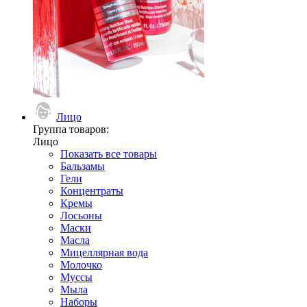
Лицо
Группа товаров:
Лицо
Показать все товары
Бальзамы
Гели
Концентраты
Кремы
Лосьоны
Маски
Масла
Мицеллярная вода
Молочко
Муссы
Мыла
Наборы