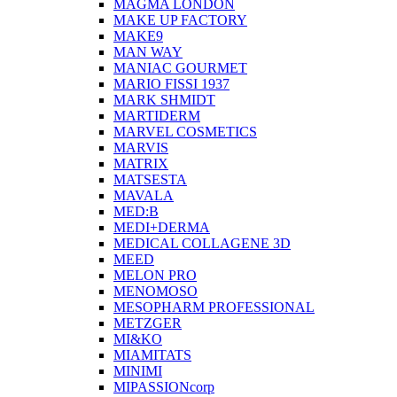
MAGMA LONDON
MAKE UP FACTORY
MAKE9
MAN WAY
MANIAC GOURMET
MARIO FISSI 1937
MARK SHMIDT
MARTIDERM
MARVEL COSMETICS
MARVIS
MATRIX
MATSESTA
MAVALA
MED:B
MEDI+DERMA
MEDICAL COLLAGENE 3D
MEED
MELON PRO
MENOMOSO
MESOPHARM PROFESSIONAL
METZGER
MI&KO
MIAMITATS
MINIMI
MIPASSIONcorp