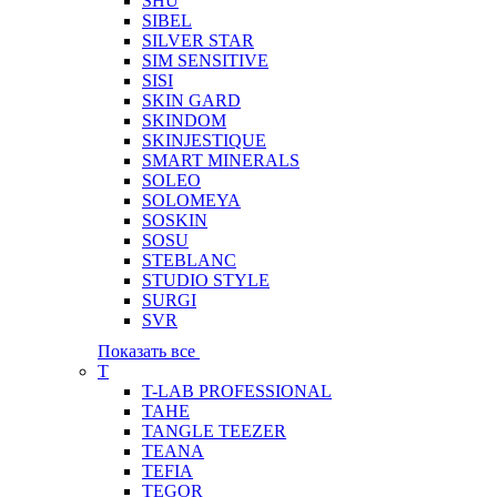
SHU
SIBEL
SILVER STAR
SIM SENSITIVE
SISI
SKIN GARD
SKINDOM
SKINJESTIQUE
SMART MINERALS
SOLEO
SOLOMEYA
SOSKIN
SOSU
STEBLANC
STUDIO STYLE
SURGI
SVR
Показать все
T
T-LAB PROFESSIONAL
TAHE
TANGLE TEEZER
TEANA
TEFIA
TEGOR