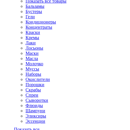
Показать все товары
Бальзамы
Бустеры
Гели
Кондиционеры
Концентраты
Краски
Кремы
Лаки
Лосьоны
Маски
Масла
Молочко
Муссы
Наборы
Окислители
Порошки
Скрабы
Спреи
Сыворотки
Флюиды
Шампуни
Эликсиры
Эссенции
Показать все