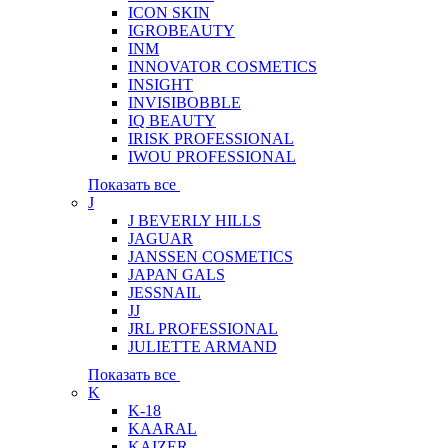
ICON SKIN
IGROBEAUTY
INM
INNOVATOR COSMETICS
INSIGHT
INVISIBOBBLE
IQ BEAUTY
IRISK PROFESSIONAL
IWOU PROFESSIONAL
Показать все
J
J BEVERLY HILLS
JAGUAR
JANSSEN COSMETICS
JAPAN GALS
JESSNAIL
JJ
JRL PROFESSIONAL
JULIETTE ARMAND
Показать все
K
K-18
KAARAL
KAIZER