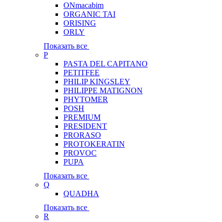
ONmacabim
ORGANIC TAI
ORISING
ORLY
Показать все
P
PASTA DEL CAPITANO
PETITFEE
PHILIP KINGSLEY
PHILIPPE MATIGNON
PHYTOMER
POSH
PREMIUM
PRESIDENT
PRORASO
PROTOKERATIN
PROVOC
PUPA
Показать все
Q
QUADHA
Показать все
R