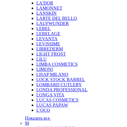
LA'DOR
LAMONNET
LANSKIN
LARTE DEL BELLO
LAUFWUNDER
LEBEL
LEBELAGE
LEVANTA
LEVISSIME
LIBREDERM
LIGHT FROST
LILU
LIMBA COSMETICS
LIMONI
LISAP MILANO
LOCK STOCK BARREL
LOMBARD CUTLERY
LONDA PROFESSIONAL
LONGA VITA
LUCAS COSMETICS
LUCAS PAPAW
L’OCO
Показать все
M