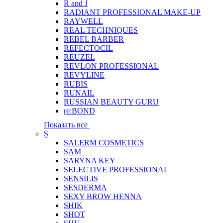
R and J
RADIANT PROFESSIONAL MAKE-UP
RAYWELL
REAL TECHNIQUES
REBEL BARBER
REFECTOCIL
REUZEL
REVLON PROFESSIONAL
REVYLINE
RUBIS
RUNAIL
RUSSIAN BEAUTY GURU
re:BOND
Показать все
S
SALERM COSMETICS
SAM
SARYNA KEY
SELECTIVE PROFESSIONAL
SENSILIS
SESDERMA
SEXY BROW HENNA
SHIK
SHOT