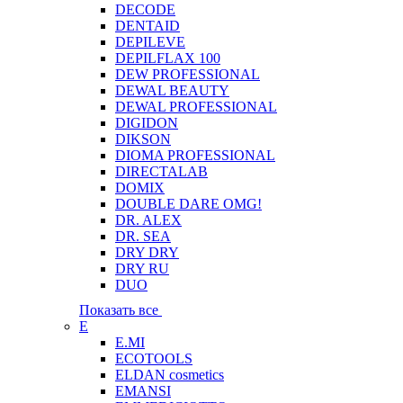
DECODE
DENTAID
DEPILEVE
DEPILFLAX 100
DEW PROFESSIONAL
DEWAL BEAUTY
DEWAL PROFESSIONAL
DIGIDON
DIKSON
DIOMA PROFESSIONAL
DIRECTALAB
DOMIX
DOUBLE DARE OMG!
DR. ALEX
DR. SEA
DRY DRY
DRY RU
DUO
Показать все
E
E.MI
ECOTOOLS
ELDAN cosmetics
EMANSI