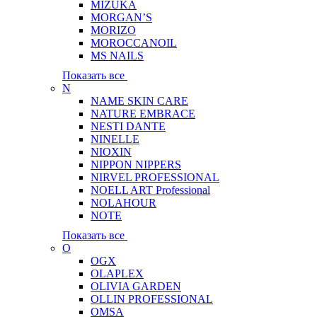
MIZUKA
MORGAN’S
MORIZO
MOROCCANOIL
MS NAILS
Показать все
N
NAME SKIN CARE
NATURE EMBRACE
NESTI DANTE
NINELLE
NIOXIN
NIPPON NIPPERS
NIRVEL PROFESSIONAL
NOELL ART Professional
NOLAHOUR
NOTE
Показать все
O
OGX
OLAPLEX
OLIVIA GARDEN
OLLIN PROFESSIONAL
OMSA