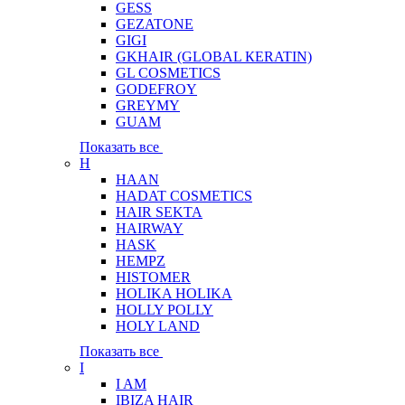
GESS
GEZATONE
GIGI
GKHAIR (GLOBAL КЕRATIN)
GL COSMETICS
GODEFROY
GREYMY
GUAM
Показать все
H
HAAN
HADAT COSMETICS
HAIR SEKTA
HAIRWAY
HASK
HEMPZ
HISTOMER
HOLIKA HOLIKA
HOLLY POLLY
HOLY LAND
Показать все
I
I AM
IBIZA HAIR