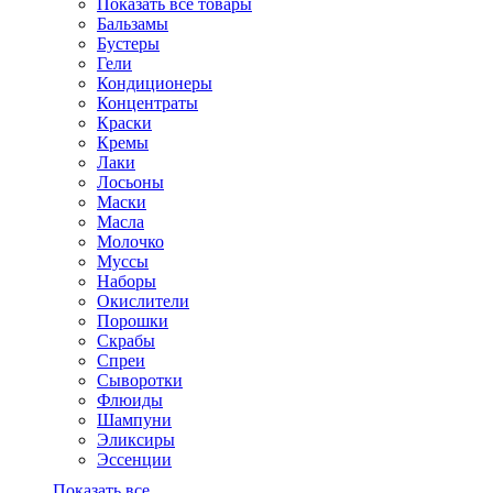
Показать все товары
Бальзамы
Бустеры
Гели
Кондиционеры
Концентраты
Краски
Кремы
Лаки
Лосьоны
Маски
Масла
Молочко
Муссы
Наборы
Окислители
Порошки
Скрабы
Спреи
Сыворотки
Флюиды
Шампуни
Эликсиры
Эссенции
Показать все