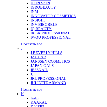
ICON SKIN
IGROBEAUTY
INM
INNOVATOR COSMETICS
INSIGHT
INVISIBOBBLE
IQ BEAUTY
IRISK PROFESSIONAL
IWOU PROFESSIONAL
Показать все
J
J BEVERLY HILLS
JAGUAR
JANSSEN COSMETICS
JAPAN GALS
JESSNAIL
JJ
JRL PROFESSIONAL
JULIETTE ARMAND
Показать все
K
K-18
KAARAL
KAIZER