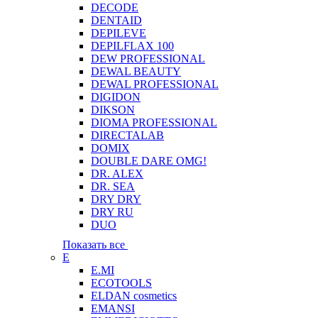
DECODE
DENTAID
DEPILEVE
DEPILFLAX 100
DEW PROFESSIONAL
DEWAL BEAUTY
DEWAL PROFESSIONAL
DIGIDON
DIKSON
DIOMA PROFESSIONAL
DIRECTALAB
DOMIX
DOUBLE DARE OMG!
DR. ALEX
DR. SEA
DRY DRY
DRY RU
DUO
Показать все
E
E.MI
ECOTOOLS
ELDAN cosmetics
EMANSI