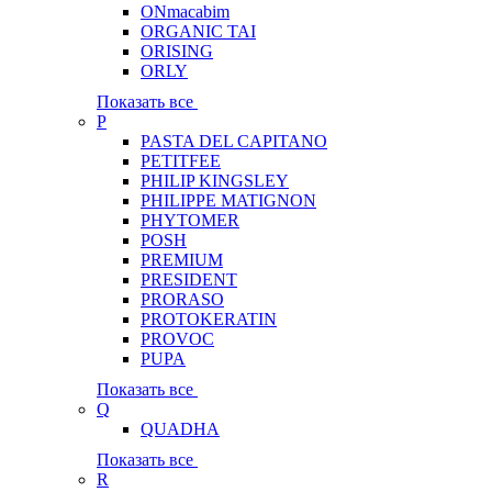
ONmacabim
ORGANIC TAI
ORISING
ORLY
Показать все
P
PASTA DEL CAPITANO
PETITFEE
PHILIP KINGSLEY
PHILIPPE MATIGNON
PHYTOMER
POSH
PREMIUM
PRESIDENT
PRORASO
PROTOKERATIN
PROVOC
PUPA
Показать все
Q
QUADHA
Показать все
R