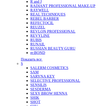
R and J
RADIANT PROFESSIONAL MAKE-UP
RAYWELL
REAL TECHNIQUES
REBEL BARBER
REFECTOCIL
REUZEL
REVLON PROFESSIONAL
REVYLINE
RUBIS
RUNAIL
RUSSIAN BEAUTY GURU
re:BOND
Показать все
S
SALERM COSMETICS
SAM
SARYNA KEY
SELECTIVE PROFESSIONAL
SENSILIS
SESDERMA
SEXY BROW HENNA
SHIK
SHOT