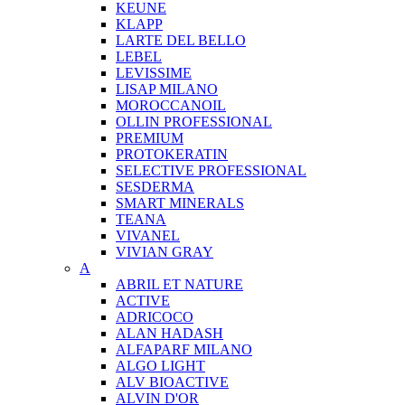
KEUNE
KLAPP
LARTE DEL BELLO
LEBEL
LEVISSIME
LISAP MILANO
MOROCCANOIL
OLLIN PROFESSIONAL
PREMIUM
PROTOKERATIN
SELECTIVE PROFESSIONAL
SESDERMA
SMART MINERALS
TEANA
VIVANEL
VIVIAN GRAY
A
ABRIL ET NATURE
ACTIVE
ADRICOCO
ALAN HADASH
ALFAPARF MILANO
ALGO LIGHT
ALV BIOACTIVE
ALVIN D'OR