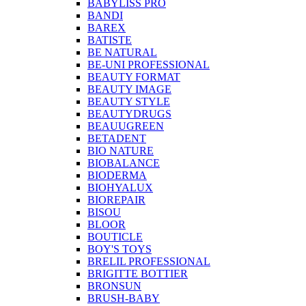
BABYLISS PRO
BANDI
BAREX
BATISTE
BE NATURAL
BE-UNI PROFESSIONAL
BEAUTY FORMAT
BEAUTY IMAGE
BEAUTY STYLE
BEAUTYDRUGS
BEAUUGREEN
BETADENT
BIO NATURE
BIOBALANCE
BIODERMA
BIOHYALUX
BIOREPAIR
BISOU
BLOOR
BOUTICLE
BOY'S TOYS
BRELIL PROFESSIONAL
BRIGITTE BOTTIER
BRONSUN
BRUSH-BABY