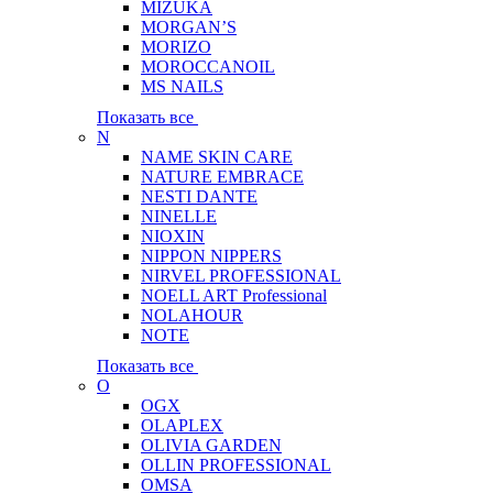
MIZUKA
MORGAN’S
MORIZO
MOROCCANOIL
MS NAILS
Показать все
N
NAME SKIN CARE
NATURE EMBRACE
NESTI DANTE
NINELLE
NIOXIN
NIPPON NIPPERS
NIRVEL PROFESSIONAL
NOELL ART Professional
NOLAHOUR
NOTE
Показать все
O
OGX
OLAPLEX
OLIVIA GARDEN
OLLIN PROFESSIONAL
OMSA