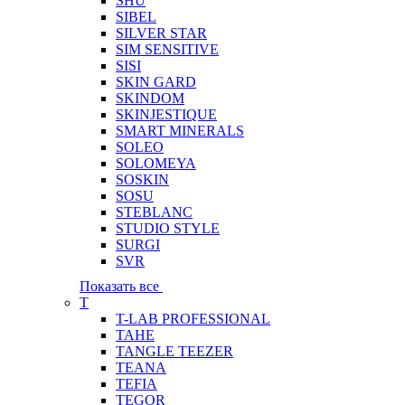
SHU
SIBEL
SILVER STAR
SIM SENSITIVE
SISI
SKIN GARD
SKINDOM
SKINJESTIQUE
SMART MINERALS
SOLEO
SOLOMEYA
SOSKIN
SOSU
STEBLANC
STUDIO STYLE
SURGI
SVR
Показать все
T
T-LAB PROFESSIONAL
TAHE
TANGLE TEEZER
TEANA
TEFIA
TEGOR