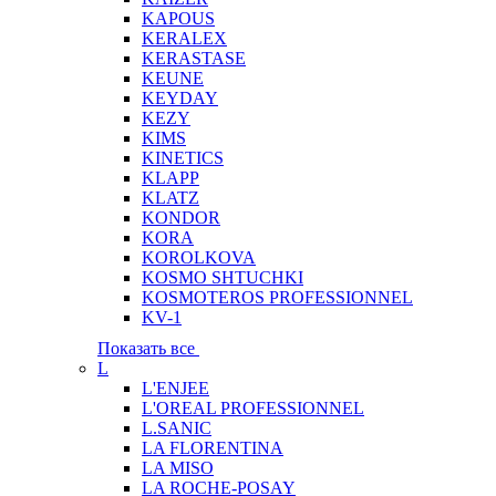
KAPOUS
KERALEX
KERASTASE
KEUNE
KEYDAY
KEZY
KIMS
KINETICS
KLAPP
KLATZ
KONDOR
KORA
KOROLKOVA
KOSMO SHTUCHKI
KOSMOTEROS PROFESSIONNEL
KV-1
Показать все
L
L'ENJEE
L'OREAL PROFESSIONNEL
L.SANIC
LA FLORENTINA
LA MISO
LA ROCHE-POSAY