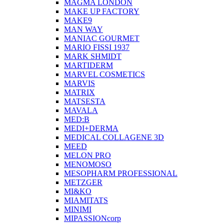
MAGMA LONDON
MAKE UP FACTORY
MAKE9
MAN WAY
MANIAC GOURMET
MARIO FISSI 1937
MARK SHMIDT
MARTIDERM
MARVEL COSMETICS
MARVIS
MATRIX
MATSESTA
MAVALA
MED:B
MEDI+DERMA
MEDICAL COLLAGENE 3D
MEED
MELON PRO
MENOMOSO
MESOPHARM PROFESSIONAL
METZGER
MI&KO
MIAMITATS
MINIMI
MIPASSIONcorp