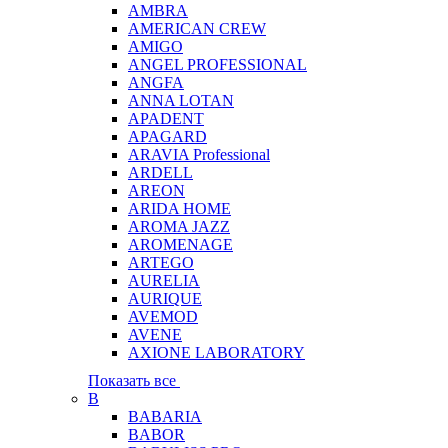
AMBRA
AMERICAN CREW
AMIGO
ANGEL PROFESSIONAL
ANGFA
ANNA LOTAN
APADENT
APAGARD
ARAVIA Professional
ARDELL
AREON
ARIDA HOME
AROMA JAZZ
AROMENAGE
ARTEGO
AURELIA
AURIQUE
AVEMOD
AVENE
AXIONE LABORATORY
Показать все
B
BABARIA
BABOR