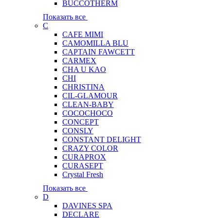
BUCCOTHERM
Показать все
C
CAFE MIMI
CAMOMILLA BLU
CAPTAIN FAWCETT
CARMEX
CHA U KAO
CHI
CHRISTINA
CIL-GLAMOUR
CLEAN-BABY
COCOCHOCO
CONCEPT
CONSLY
CONSTANT DELIGHT
CRAZY COLOR
CURAPROX
CURASEPT
Crystal Fresh
Показать все
D
DAVINES SPA
DECLARE