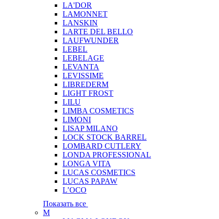
LA'DOR
LAMONNET
LANSKIN
LARTE DEL BELLO
LAUFWUNDER
LEBEL
LEBELAGE
LEVANTA
LEVISSIME
LIBREDERM
LIGHT FROST
LILU
LIMBA COSMETICS
LIMONI
LISAP MILANO
LOCK STOCK BARREL
LOMBARD CUTLERY
LONDA PROFESSIONAL
LONGA VITA
LUCAS COSMETICS
LUCAS PAPAW
L’OCO
Показать все
M