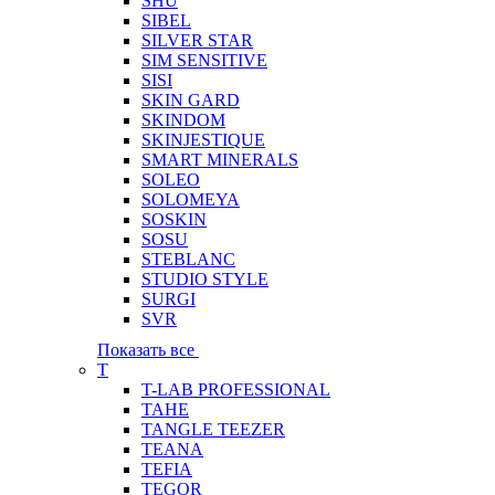
SHU
SIBEL
SILVER STAR
SIM SENSITIVE
SISI
SKIN GARD
SKINDOM
SKINJESTIQUE
SMART MINERALS
SOLEO
SOLOMEYA
SOSKIN
SOSU
STEBLANC
STUDIO STYLE
SURGI
SVR
Показать все
T
T-LAB PROFESSIONAL
TAHE
TANGLE TEEZER
TEANA
TEFIA
TEGOR