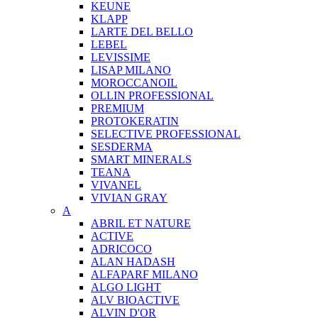
KEUNE
KLAPP
LARTE DEL BELLO
LEBEL
LEVISSIME
LISAP MILANO
MOROCCANOIL
OLLIN PROFESSIONAL
PREMIUM
PROTOKERATIN
SELECTIVE PROFESSIONAL
SESDERMA
SMART MINERALS
TEANA
VIVANEL
VIVIAN GRAY
A
ABRIL ET NATURE
ACTIVE
ADRICOCO
ALAN HADASH
ALFAPARF MILANO
ALGO LIGHT
ALV BIOACTIVE
ALVIN D'OR