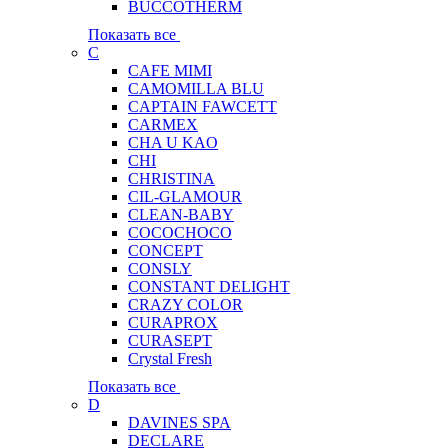
BUCCOTHERM
Показать все
C
CAFE MIMI
CAMOMILLA BLU
CAPTAIN FAWCETT
CARMEX
CHA U KAO
CHI
CHRISTINA
CIL-GLAMOUR
CLEAN-BABY
COCOCHOCO
CONCEPT
CONSLY
CONSTANT DELIGHT
CRAZY COLOR
CURAPROX
CURASEPT
Crystal Fresh
Показать все
D
DAVINES SPA
DECLARE