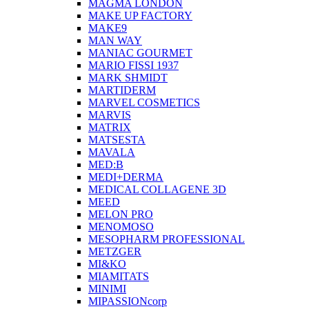
MAGMA LONDON
MAKE UP FACTORY
MAKE9
MAN WAY
MANIAC GOURMET
MARIO FISSI 1937
MARK SHMIDT
MARTIDERM
MARVEL COSMETICS
MARVIS
MATRIX
MATSESTA
MAVALA
MED:B
MEDI+DERMA
MEDICAL COLLAGENE 3D
MEED
MELON PRO
MENOMOSO
MESOPHARM PROFESSIONAL
METZGER
MI&KO
MIAMITATS
MINIMI
MIPASSIONcorp