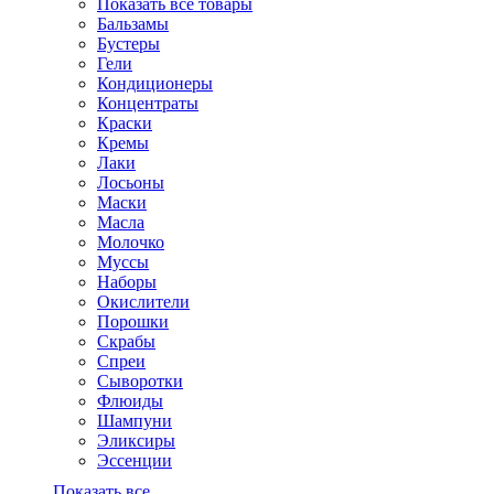
Показать все товары
Бальзамы
Бустеры
Гели
Кондиционеры
Концентраты
Краски
Кремы
Лаки
Лосьоны
Маски
Масла
Молочко
Муссы
Наборы
Окислители
Порошки
Скрабы
Спреи
Сыворотки
Флюиды
Шампуни
Эликсиры
Эссенции
Показать все