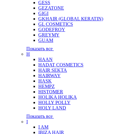
GESS
GEZATONE
GIGI
GKHAIR (GLOBAL КЕRATIN)
GL COSMETICS
GODEFROY
GREYMY
GUAM
Показать все
H
HAAN
HADAT COSMETICS
HAIR SEKTA
HAIRWAY
HASK
HEMPZ
HISTOMER
HOLIKA HOLIKA
HOLLY POLLY
HOLY LAND
Показать все
I
I AM
IBIZA HAIR