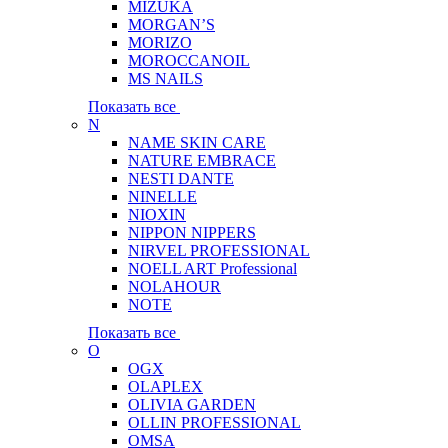
MIZUKA
MORGAN’S
MORIZO
MOROCCANOIL
MS NAILS
Показать все
N
NAME SKIN CARE
NATURE EMBRACE
NESTI DANTE
NINELLE
NIOXIN
NIPPON NIPPERS
NIRVEL PROFESSIONAL
NOELL ART Professional
NOLAHOUR
NOTE
Показать все
O
OGX
OLAPLEX
OLIVIA GARDEN
OLLIN PROFESSIONAL
OMSA