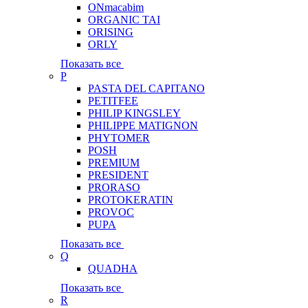
ONmacabim
ORGANIC TAI
ORISING
ORLY
Показать все
P
PASTA DEL CAPITANO
PETITFEE
PHILIP KINGSLEY
PHILIPPE MATIGNON
PHYTOMER
POSH
PREMIUM
PRESIDENT
PRORASO
PROTOKERATIN
PROVOC
PUPA
Показать все
Q
QUADHA
Показать все
R