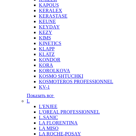
KAPOUS
KERALEX
KERASTASE
KEUNE
KEYDAY
KEZY
KIMS
KINETICS
KLAPP
KLATZ
KONDOR
KORA
KOROLKOVA
KOSMO SHTUCHKI
KOSMOTEROS PROFESSIONNEL
KV-1
Показать все
L
L'ENJEE
L'OREAL PROFESSIONNEL
L.SANIC
LA FLORENTINA
LA MISO
LA ROCHE-POSAY