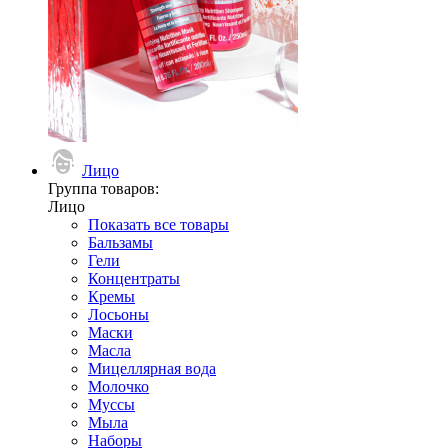
Лицо
Группа товаров:
Лицо
Показать все товары
Бальзамы
Гели
Концентраты
Кремы
Лосьоны
Маски
Масла
Мицеллярная вода
Молочко
Муссы
Мыла
Наборы