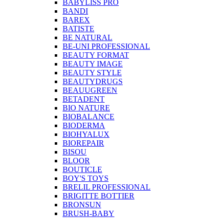
BABYLISS PRO
BANDI
BAREX
BATISTE
BE NATURAL
BE-UNI PROFESSIONAL
BEAUTY FORMAT
BEAUTY IMAGE
BEAUTY STYLE
BEAUTYDRUGS
BEAUUGREEN
BETADENT
BIO NATURE
BIOBALANCE
BIODERMA
BIOHYALUX
BIOREPAIR
BISOU
BLOOR
BOUTICLE
BOY'S TOYS
BRELIL PROFESSIONAL
BRIGITTE BOTTIER
BRONSUN
BRUSH-BABY