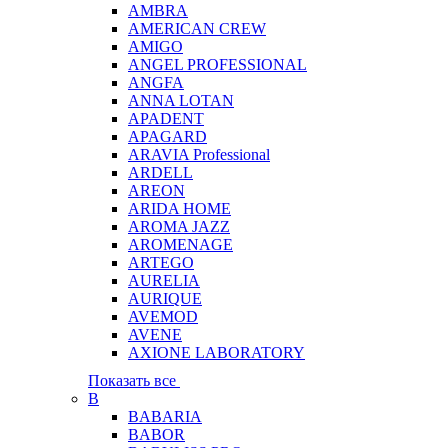
AMBRA
AMERICAN CREW
AMIGO
ANGEL PROFESSIONAL
ANGFA
ANNA LOTAN
APADENT
APAGARD
ARAVIA Professional
ARDELL
AREON
ARIDA HOME
AROMA JAZZ
AROMENAGE
ARTEGO
AURELIA
AURIQUE
AVEMOD
AVENE
AXIONE LABORATORY
Показать все
B
BABARIA
BABOR