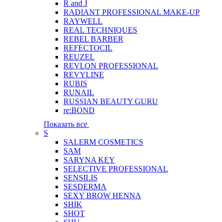
R and J
RADIANT PROFESSIONAL MAKE-UP
RAYWELL
REAL TECHNIQUES
REBEL BARBER
REFECTOCIL
REUZEL
REVLON PROFESSIONAL
REVYLINE
RUBIS
RUNAIL
RUSSIAN BEAUTY GURU
re:BOND
Показать все
S
SALERM COSMETICS
SAM
SARYNA KEY
SELECTIVE PROFESSIONAL
SENSILIS
SESDERMA
SEXY BROW HENNA
SHIK
SHOT