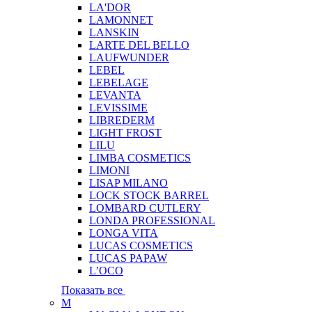
LA'DOR
LAMONNET
LANSKIN
LARTE DEL BELLO
LAUFWUNDER
LEBEL
LEBELAGE
LEVANTA
LEVISSIME
LIBREDERM
LIGHT FROST
LILU
LIMBA COSMETICS
LIMONI
LISAP MILANO
LOCK STOCK BARREL
LOMBARD CUTLERY
LONDA PROFESSIONAL
LONGA VITA
LUCAS COSMETICS
LUCAS PAPAW
L’OCO
Показать все
M