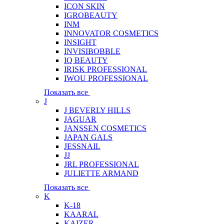
ICON SKIN
IGROBEAUTY
INM
INNOVATOR COSMETICS
INSIGHT
INVISIBOBBLE
IQ BEAUTY
IRISK PROFESSIONAL
IWOU PROFESSIONAL
Показать все
J
J BEVERLY HILLS
JAGUAR
JANSSEN COSMETICS
JAPAN GALS
JESSNAIL
JJ
JRL PROFESSIONAL
JULIETTE ARMAND
Показать все
K
K-18
KAARAL
KAIZER