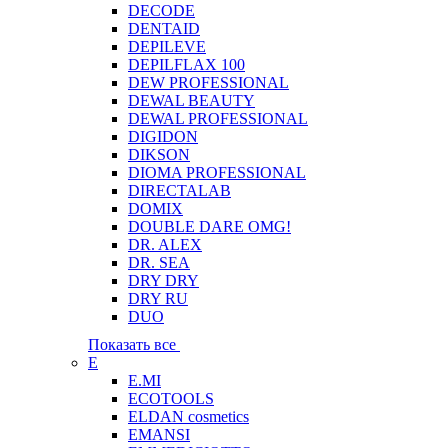
DECODE
DENTAID
DEPILEVE
DEPILFLAX 100
DEW PROFESSIONAL
DEWAL BEAUTY
DEWAL PROFESSIONAL
DIGIDON
DIKSON
DIOMA PROFESSIONAL
DIRECTALAB
DOMIX
DOUBLE DARE OMG!
DR. ALEX
DR. SEA
DRY DRY
DRY RU
DUO
Показать все
E
E.MI
ECOTOOLS
ELDAN cosmetics
EMANSI