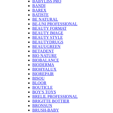
BABYLISS PRO
BANDI
BAREX
BATISTE
BE NATURAL
BE-UNI PROFESSIONAL
BEAUTY FORMAT
BEAUTY IMAGE
BEAUTY STYLE
BEAUTYDRUGS
BEAUUGREEN
BETADENT
BIO NATURE
BIOBALANCE
BIODERMA
BIOHYALUX
BIOREPAIR
BISOU
BLOOR
BOUTICLE
BOY'S TOYS
BRELIL PROFESSIONAL
BRIGITTE BOTTIER
BRONSUN
BRUSH-BABY