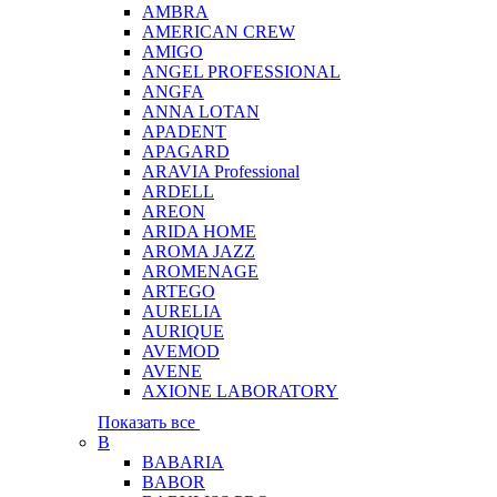
AMBRA
AMERICAN CREW
AMIGO
ANGEL PROFESSIONAL
ANGFA
ANNA LOTAN
APADENT
APAGARD
ARAVIA Professional
ARDELL
AREON
ARIDA HOME
AROMA JAZZ
AROMENAGE
ARTEGO
AURELIA
AURIQUE
AVEMOD
AVENE
AXIONE LABORATORY
Показать все
B
BABARIA
BABOR