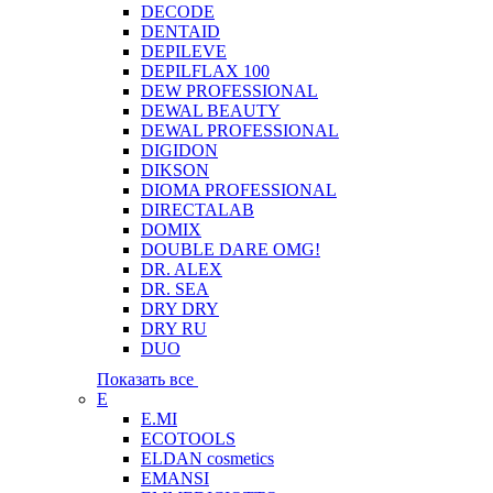
DECODE
DENTAID
DEPILEVE
DEPILFLAX 100
DEW PROFESSIONAL
DEWAL BEAUTY
DEWAL PROFESSIONAL
DIGIDON
DIKSON
DIOMA PROFESSIONAL
DIRECTALAB
DOMIX
DOUBLE DARE OMG!
DR. ALEX
DR. SEA
DRY DRY
DRY RU
DUO
Показать все
E
E.MI
ECOTOOLS
ELDAN cosmetics
EMANSI