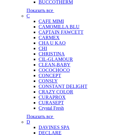
BUCCOTHERM
Показать все
C
CAFE MIMI
CAMOMILLA BLU
CAPTAIN FAWCETT
CARMEX
CHA U KAO
CHI
CHRISTINA
CIL-GLAMOUR
CLEAN-BABY
COCOCHOCO
CONCEPT
CONSLY
CONSTANT DELIGHT
CRAZY COLOR
CURAPROX
CURASEPT
Crystal Fresh
Показать все
D
DAVINES SPA
DECLARE