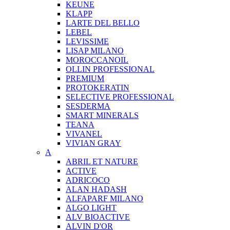
KEUNE
KLAPP
LARTE DEL BELLO
LEBEL
LEVISSIME
LISAP MILANO
MOROCCANOIL
OLLIN PROFESSIONAL
PREMIUM
PROTOKERATIN
SELECTIVE PROFESSIONAL
SESDERMA
SMART MINERALS
TEANA
VIVANEL
VIVIAN GRAY
A
ABRIL ET NATURE
ACTIVE
ADRICOCO
ALAN HADASH
ALFAPARF MILANO
ALGO LIGHT
ALV BIOACTIVE
ALVIN D'OR