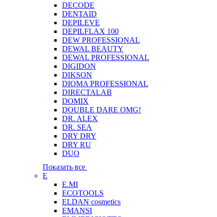
DECODE
DENTAID
DEPILEVE
DEPILFLAX 100
DEW PROFESSIONAL
DEWAL BEAUTY
DEWAL PROFESSIONAL
DIGIDON
DIKSON
DIOMA PROFESSIONAL
DIRECTALAB
DOMIX
DOUBLE DARE OMG!
DR. ALEX
DR. SEA
DRY DRY
DRY RU
DUO
Показать все
E
E.MI
ECOTOOLS
ELDAN cosmetics
EMANSI