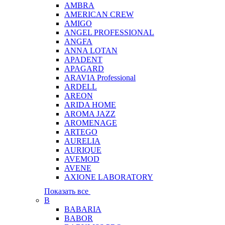
AMBRA
AMERICAN CREW
AMIGO
ANGEL PROFESSIONAL
ANGFA
ANNA LOTAN
APADENT
APAGARD
ARAVIA Professional
ARDELL
AREON
ARIDA HOME
AROMA JAZZ
AROMENAGE
ARTEGO
AURELIA
AURIQUE
AVEMOD
AVENE
AXIONE LABORATORY
Показать все
B
BABARIA
BABOR