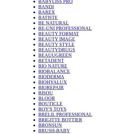
BABYLISS PRO
BANDI
BAREX
BATISTE
BE NATURAL
BE-UNI PROFESSIONAL
BEAUTY FORMAT
BEAUTY IMAGE
BEAUTY STYLE
BEAUTYDRUGS
BEAUUGREEN
BETADENT
BIO NATURE
BIOBALANCE
BIODERMA
BIOHYALUX
BIOREPAIR
BISOU
BLOOR
BOUTICLE
BOY'S TOYS
BRELIL PROFESSIONAL
BRIGITTE BOTTIER
BRONSUN
BRUSH-BABY