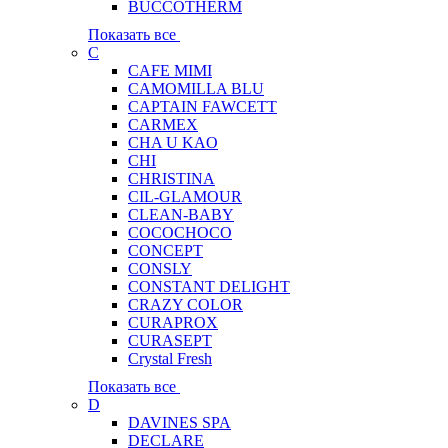
BUCCOTHERM
Показать все
C
CAFE MIMI
CAMOMILLA BLU
CAPTAIN FAWCETT
CARMEX
CHA U KAO
CHI
CHRISTINA
CIL-GLAMOUR
CLEAN-BABY
COCOCHOCO
CONCEPT
CONSLY
CONSTANT DELIGHT
CRAZY COLOR
CURAPROX
CURASEPT
Crystal Fresh
Показать все
D
DAVINES SPA
DECLARE