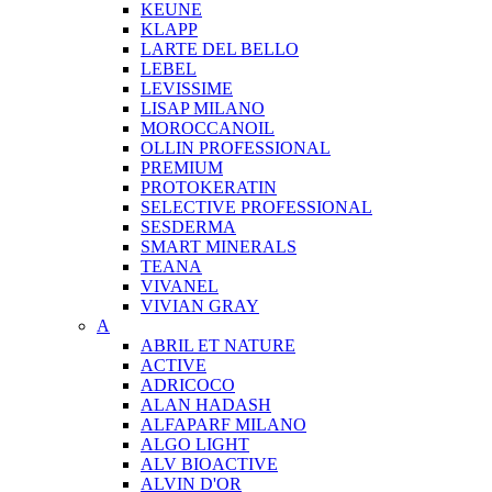
KEUNE
KLAPP
LARTE DEL BELLO
LEBEL
LEVISSIME
LISAP MILANO
MOROCCANOIL
OLLIN PROFESSIONAL
PREMIUM
PROTOKERATIN
SELECTIVE PROFESSIONAL
SESDERMA
SMART MINERALS
TEANA
VIVANEL
VIVIAN GRAY
A
ABRIL ET NATURE
ACTIVE
ADRICOCO
ALAN HADASH
ALFAPARF MILANO
ALGO LIGHT
ALV BIOACTIVE
ALVIN D'OR