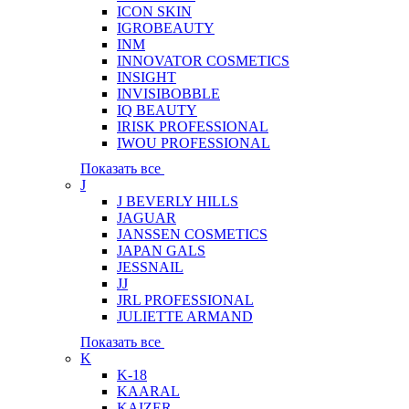
ICON SKIN
IGROBEAUTY
INM
INNOVATOR COSMETICS
INSIGHT
INVISIBOBBLE
IQ BEAUTY
IRISK PROFESSIONAL
IWOU PROFESSIONAL
Показать все
J
J BEVERLY HILLS
JAGUAR
JANSSEN COSMETICS
JAPAN GALS
JESSNAIL
JJ
JRL PROFESSIONAL
JULIETTE ARMAND
Показать все
K
K-18
KAARAL
KAIZER