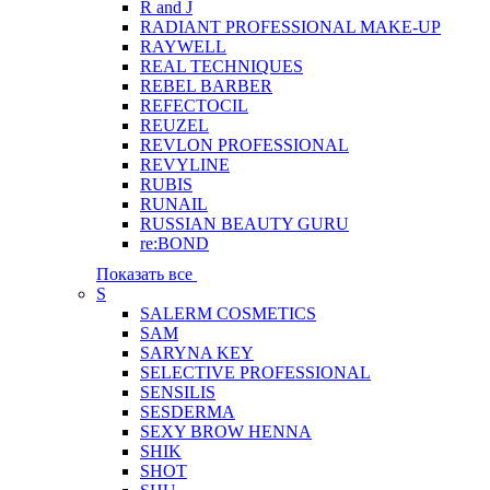
R and J
RADIANT PROFESSIONAL MAKE-UP
RAYWELL
REAL TECHNIQUES
REBEL BARBER
REFECTOCIL
REUZEL
REVLON PROFESSIONAL
REVYLINE
RUBIS
RUNAIL
RUSSIAN BEAUTY GURU
re:BOND
Показать все
S
SALERM COSMETICS
SAM
SARYNA KEY
SELECTIVE PROFESSIONAL
SENSILIS
SESDERMA
SEXY BROW HENNA
SHIK
SHOT