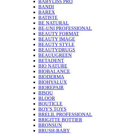
BABYLISS PRO
BANDI
BAREX
BATISTE
BE NATURAL
BE-UNI PROFESSIONAL
BEAUTY FORMAT
BEAUTY IMAGE
BEAUTY STYLE
BEAUTYDRUGS
BEAUUGREEN
BETADENT
BIO NATURE
BIOBALANCE
BIODERMA
BIOHYALUX
BIOREPAIR
BISOU
BLOOR
BOUTICLE
BOY'S TOYS
BRELIL PROFESSIONAL
BRIGITTE BOTTIER
BRONSUN
BRUSH-BABY