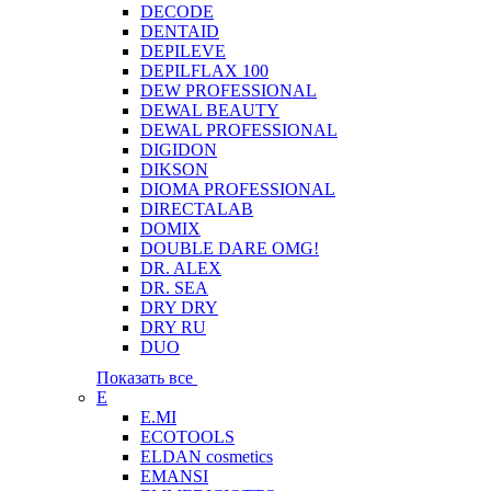
DECODE
DENTAID
DEPILEVE
DEPILFLAX 100
DEW PROFESSIONAL
DEWAL BEAUTY
DEWAL PROFESSIONAL
DIGIDON
DIKSON
DIOMA PROFESSIONAL
DIRECTALAB
DOMIX
DOUBLE DARE OMG!
DR. ALEX
DR. SEA
DRY DRY
DRY RU
DUO
Показать все
E
E.MI
ECOTOOLS
ELDAN cosmetics
EMANSI