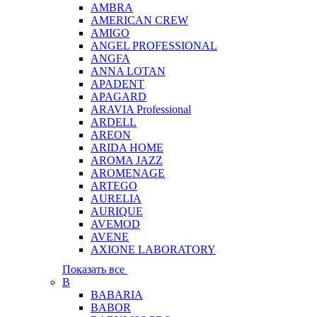
AMBRA
AMERICAN CREW
AMIGO
ANGEL PROFESSIONAL
ANGFA
ANNA LOTAN
APADENT
APAGARD
ARAVIA Professional
ARDELL
AREON
ARIDA HOME
AROMA JAZZ
AROMENAGE
ARTEGO
AURELIA
AURIQUE
AVEMOD
AVENE
AXIONE LABORATORY
Показать все
B
BABARIA
BABOR