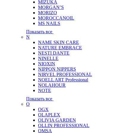
MIZUKA
MORGAN’S
MORIZO
MOROCCANOIL
MS NAILS
Показать все
N
NAME SKIN CARE
NATURE EMBRACE
NESTI DANTE
NINELLE
NIOXIN
NIPPON NIPPERS
NIRVEL PROFESSIONAL
NOELL ART Professional
NOLAHOUR
NOTE
Показать все
O
OGX
OLAPLEX
OLIVIA GARDEN
OLLIN PROFESSIONAL
OMSA