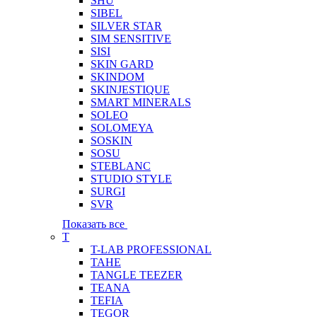
SHU
SIBEL
SILVER STAR
SIM SENSITIVE
SISI
SKIN GARD
SKINDOM
SKINJESTIQUE
SMART MINERALS
SOLEO
SOLOMEYA
SOSKIN
SOSU
STEBLANC
STUDIO STYLE
SURGI
SVR
Показать все
T
T-LAB PROFESSIONAL
TAHE
TANGLE TEEZER
TEANA
TEFIA
TEGOR