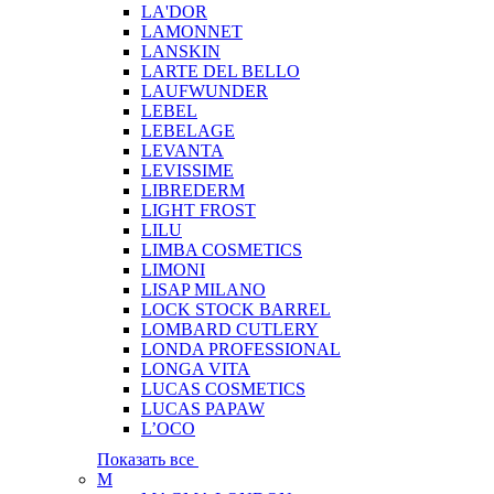
LA'DOR
LAMONNET
LANSKIN
LARTE DEL BELLO
LAUFWUNDER
LEBEL
LEBELAGE
LEVANTA
LEVISSIME
LIBREDERM
LIGHT FROST
LILU
LIMBA COSMETICS
LIMONI
LISAP MILANO
LOCK STOCK BARREL
LOMBARD CUTLERY
LONDA PROFESSIONAL
LONGA VITA
LUCAS COSMETICS
LUCAS PAPAW
L’OCO
Показать все
M