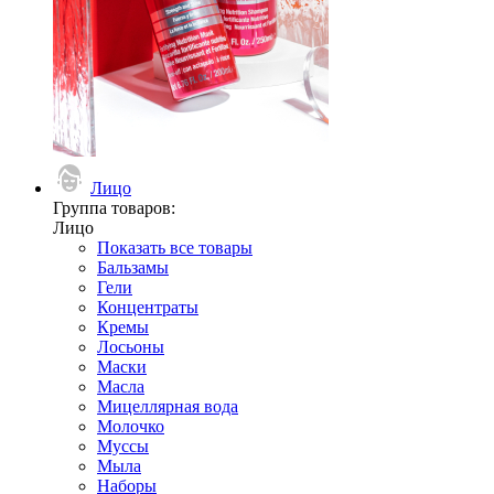
Лицо
Группа товаров:
Лицо
Показать все товары
Бальзамы
Гели
Концентраты
Кремы
Лосьоны
Маски
Масла
Мицеллярная вода
Молочко
Муссы
Мыла
Наборы