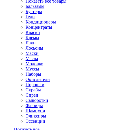
Показать все товары
Бальзамы
Бустеры
Гели
Кондиционеры
Концентраты
Краски
Кремы
Лаки
Лосьоны
Маски
Масла
Молочко
Муссы
Наборы
Окислители
Порошки
Скрабы
Спреи
Сыворотки
Флюиды
Шампуни
Эликсиры
Эссенции
Показать все