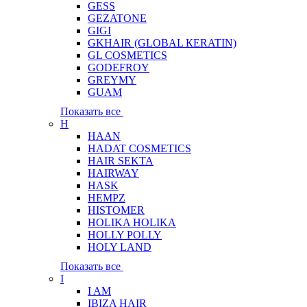
GESS
GEZATONE
GIGI
GKHAIR (GLOBAL КЕRATIN)
GL COSMETICS
GODEFROY
GREYMY
GUAM
Показать все
H
HAAN
HADAT COSMETICS
HAIR SEKTA
HAIRWAY
HASK
HEMPZ
HISTOMER
HOLIKA HOLIKA
HOLLY POLLY
HOLY LAND
Показать все
I
I AM
IBIZA HAIR