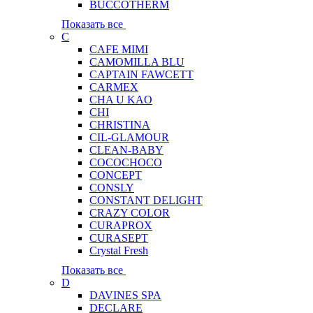
BUCCOTHERM
Показать все
C
CAFE MIMI
CAMOMILLA BLU
CAPTAIN FAWCETT
CARMEX
CHA U KAO
CHI
CHRISTINA
CIL-GLAMOUR
CLEAN-BABY
COCOCHOCO
CONCEPT
CONSLY
CONSTANT DELIGHT
CRAZY COLOR
CURAPROX
CURASEPT
Crystal Fresh
Показать все
D
DAVINES SPA
DECLARE