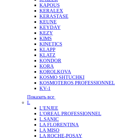
KAPOUS
KERALEX
KERASTASE
KEUNE
KEYDAY
KEZY
KIMS
KINETICS
KLAPP
KLATZ
KONDOR
KORA
KOROLKOVA
KOSMO SHTUCHKI
KOSMOTEROS PROFESSIONNEL
KV-1
Показать все
L
L'ENJEE
L'OREAL PROFESSIONNEL
L.SANIC
LA FLORENTINA
LA MISO
LA ROCHE-POSAY