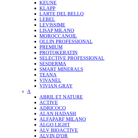
KEUNE
KLAPP
LARTE DEL BELLO
LEBEL
LEVISSIME
LISAP MILANO
MOROCCANOIL
OLLIN PROFESSIONAL
PREMIUM
PROTOKERATIN
SELECTIVE PROFESSIONAL
SESDERMA
SMART MINERALS
TEANA
VIVANEL
VIVIAN GRAY
A
ABRIL ET NATURE
ACTIVE
ADRICOCO
ALAN HADASH
ALFAPARF MILANO
ALGO LIGHT
ALV BIOACTIVE
ALVIN D'OR