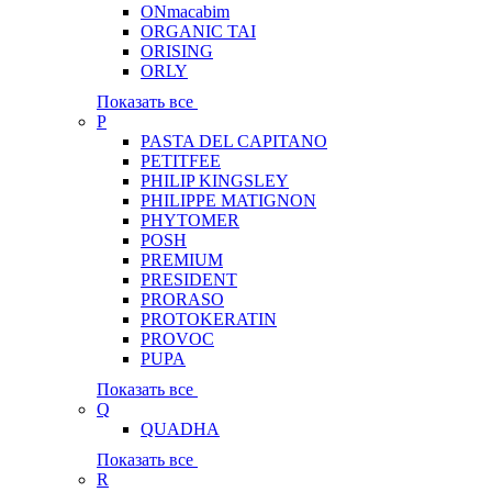
ONmacabim
ORGANIC TAI
ORISING
ORLY
Показать все
P
PASTA DEL CAPITANO
PETITFEE
PHILIP KINGSLEY
PHILIPPE MATIGNON
PHYTOMER
POSH
PREMIUM
PRESIDENT
PRORASO
PROTOKERATIN
PROVOC
PUPA
Показать все
Q
QUADHA
Показать все
R