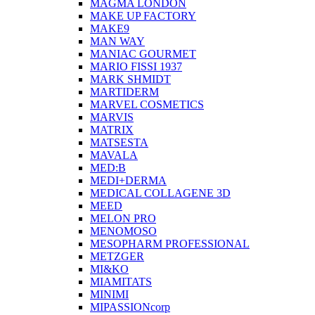
MAGMA LONDON
MAKE UP FACTORY
MAKE9
MAN WAY
MANIAC GOURMET
MARIO FISSI 1937
MARK SHMIDT
MARTIDERM
MARVEL COSMETICS
MARVIS
MATRIX
MATSESTA
MAVALA
MED:B
MEDI+DERMA
MEDICAL COLLAGENE 3D
MEED
MELON PRO
MENOMOSO
MESOPHARM PROFESSIONAL
METZGER
MI&KO
MIAMITATS
MINIMI
MIPASSIONcorp