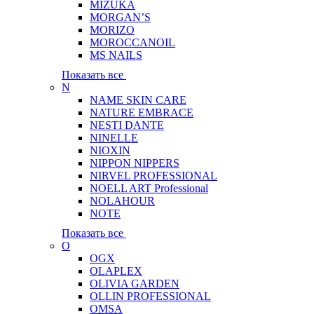
MIZUKA
MORGAN’S
MORIZO
MOROCCANOIL
MS NAILS
Показать все
N
NAME SKIN CARE
NATURE EMBRACE
NESTI DANTE
NINELLE
NIOXIN
NIPPON NIPPERS
NIRVEL PROFESSIONAL
NOELL ART Professional
NOLAHOUR
NOTE
Показать все
O
OGX
OLAPLEX
OLIVIA GARDEN
OLLIN PROFESSIONAL
OMSA