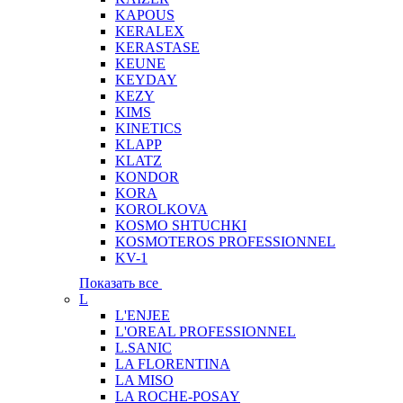
KAPOUS
KERALEX
KERASTASE
KEUNE
KEYDAY
KEZY
KIMS
KINETICS
KLAPP
KLATZ
KONDOR
KORA
KOROLKOVA
KOSMO SHTUCHKI
KOSMOTEROS PROFESSIONNEL
KV-1
Показать все
L
L'ENJEE
L'OREAL PROFESSIONNEL
L.SANIC
LA FLORENTINA
LA MISO
LA ROCHE-POSAY