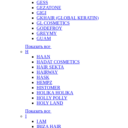
GESS
GEZATONE
GIGI
GKHAIR (GLOBAL КЕRATIN)
GL COSMETICS
GODEFROY
GREYMY
GUAM
Показать все
H
HAAN
HADAT COSMETICS
HAIR SEKTA
HAIRWAY
HASK
HEMPZ
HISTOMER
HOLIKA HOLIKA
HOLLY POLLY
HOLY LAND
Показать все
I
I AM
IBIZA HAIR