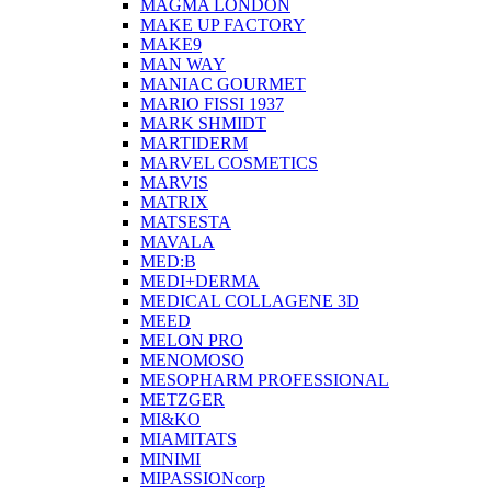
MAGMA LONDON
MAKE UP FACTORY
MAKE9
MAN WAY
MANIAC GOURMET
MARIO FISSI 1937
MARK SHMIDT
MARTIDERM
MARVEL COSMETICS
MARVIS
MATRIX
MATSESTA
MAVALA
MED:B
MEDI+DERMA
MEDICAL COLLAGENE 3D
MEED
MELON PRO
MENOMOSO
MESOPHARM PROFESSIONAL
METZGER
MI&KO
MIAMITATS
MINIMI
MIPASSIONcorp