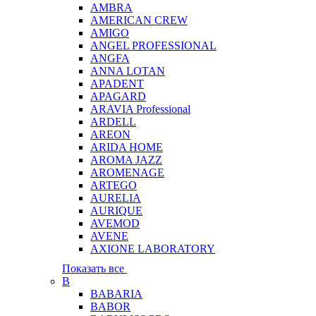
AMBRA
AMERICAN CREW
AMIGO
ANGEL PROFESSIONAL
ANGFA
ANNA LOTAN
APADENT
APAGARD
ARAVIA Professional
ARDELL
AREON
ARIDA HOME
AROMA JAZZ
AROMENAGE
ARTEGO
AURELIA
AURIQUE
AVEMOD
AVENE
AXIONE LABORATORY
Показать все
B
BABARIA
BABOR