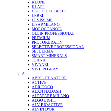
KEUNE
KLAPP
LARTE DEL BELLO
LEBEL
LEVISSIME
LISAP MILANO
MOROCCANOIL
OLLIN PROFESSIONAL
PREMIUM
PROTOKERATIN
SELECTIVE PROFESSIONAL
SESDERMA
SMART MINERALS
TEANA
VIVANEL
VIVIAN GRAY
A
ABRIL ET NATURE
ACTIVE
ADRICOCO
ALAN HADASH
ALFAPARF MILANO
ALGO LIGHT
ALV BIOACTIVE
ALVIN D'OR