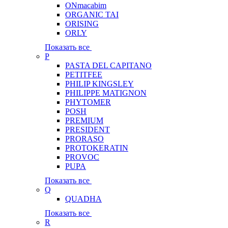
ONmacabim
ORGANIC TAI
ORISING
ORLY
Показать все
P
PASTA DEL CAPITANO
PETITFEE
PHILIP KINGSLEY
PHILIPPE MATIGNON
PHYTOMER
POSH
PREMIUM
PRESIDENT
PRORASO
PROTOKERATIN
PROVOC
PUPA
Показать все
Q
QUADHA
Показать все
R