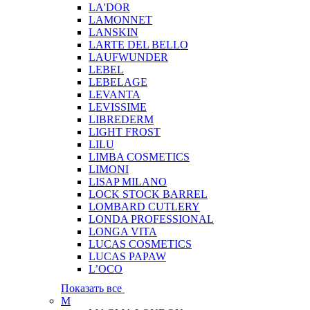
LA'DOR
LAMONNET
LANSKIN
LARTE DEL BELLO
LAUFWUNDER
LEBEL
LEBELAGE
LEVANTA
LEVISSIME
LIBREDERM
LIGHT FROST
LILU
LIMBA COSMETICS
LIMONI
LISAP MILANO
LOCK STOCK BARREL
LOMBARD CUTLERY
LONDA PROFESSIONAL
LONGA VITA
LUCAS COSMETICS
LUCAS PAPAW
L’OCO
Показать все
M