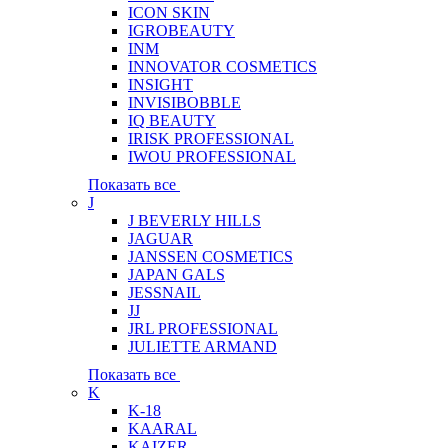
ICON SKIN
IGROBEAUTY
INM
INNOVATOR COSMETICS
INSIGHT
INVISIBOBBLE
IQ BEAUTY
IRISK PROFESSIONAL
IWOU PROFESSIONAL
Показать все
J
J BEVERLY HILLS
JAGUAR
JANSSEN COSMETICS
JAPAN GALS
JESSNAIL
JJ
JRL PROFESSIONAL
JULIETTE ARMAND
Показать все
K
K-18
KAARAL
KAIZER