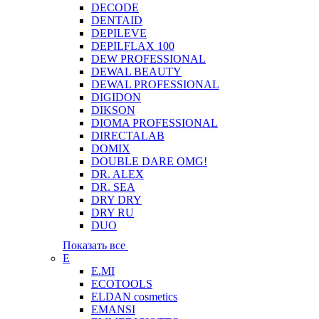
DECODE
DENTAID
DEPILEVE
DEPILFLAX 100
DEW PROFESSIONAL
DEWAL BEAUTY
DEWAL PROFESSIONAL
DIGIDON
DIKSON
DIOMA PROFESSIONAL
DIRECTALAB
DOMIX
DOUBLE DARE OMG!
DR. ALEX
DR. SEA
DRY DRY
DRY RU
DUO
Показать все
E
E.MI
ECOTOOLS
ELDAN cosmetics
EMANSI