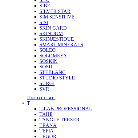
SHU
SIBEL
SILVER STAR
SIM SENSITIVE
SISI
SKIN GARD
SKINDOM
SKINJESTIQUE
SMART MINERALS
SOLEO
SOLOMEYA
SOSKIN
SOSU
STEBLANC
STUDIO STYLE
SURGI
SVR
Показать все
T
T-LAB PROFESSIONAL
TAHE
TANGLE TEEZER
TEANA
TEFIA
TEGOR