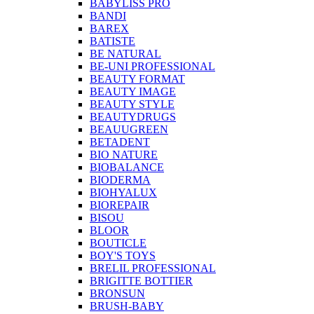
BABYLISS PRO
BANDI
BAREX
BATISTE
BE NATURAL
BE-UNI PROFESSIONAL
BEAUTY FORMAT
BEAUTY IMAGE
BEAUTY STYLE
BEAUTYDRUGS
BEAUUGREEN
BETADENT
BIO NATURE
BIOBALANCE
BIODERMA
BIOHYALUX
BIOREPAIR
BISOU
BLOOR
BOUTICLE
BOY'S TOYS
BRELIL PROFESSIONAL
BRIGITTE BOTTIER
BRONSUN
BRUSH-BABY