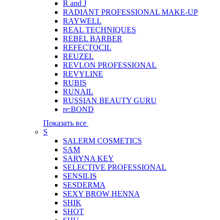
R and J
RADIANT PROFESSIONAL MAKE-UP
RAYWELL
REAL TECHNIQUES
REBEL BARBER
REFECTOCIL
REUZEL
REVLON PROFESSIONAL
REVYLINE
RUBIS
RUNAIL
RUSSIAN BEAUTY GURU
re:BOND
Показать все
S
SALERM COSMETICS
SAM
SARYNA KEY
SELECTIVE PROFESSIONAL
SENSILIS
SESDERMA
SEXY BROW HENNA
SHIK
SHOT