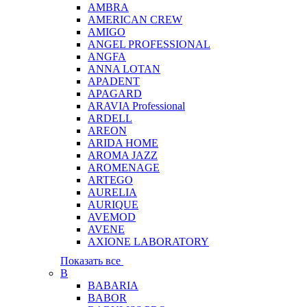
AMBRA
AMERICAN CREW
AMIGO
ANGEL PROFESSIONAL
ANGFA
ANNA LOTAN
APADENT
APAGARD
ARAVIA Professional
ARDELL
AREON
ARIDA HOME
AROMA JAZZ
AROMENAGE
ARTEGO
AURELIA
AURIQUE
AVEMOD
AVENE
AXIONE LABORATORY
Показать все
B
BABARIA
BABOR