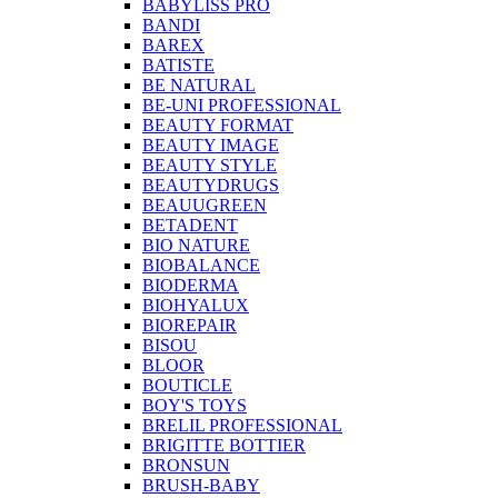
BABYLISS PRO
BANDI
BAREX
BATISTE
BE NATURAL
BE-UNI PROFESSIONAL
BEAUTY FORMAT
BEAUTY IMAGE
BEAUTY STYLE
BEAUTYDRUGS
BEAUUGREEN
BETADENT
BIO NATURE
BIOBALANCE
BIODERMA
BIOHYALUX
BIOREPAIR
BISOU
BLOOR
BOUTICLE
BOY'S TOYS
BRELIL PROFESSIONAL
BRIGITTE BOTTIER
BRONSUN
BRUSH-BABY