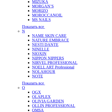
MIZUKA
MORGAN’S
MORIZO
MOROCCANOIL
MS NAILS
Показать все
N
NAME SKIN CARE
NATURE EMBRACE
NESTI DANTE
NINELLE
NIOXIN
NIPPON NIPPERS
NIRVEL PROFESSIONAL
NOELL ART Professional
NOLAHOUR
NOTE
Показать все
O
OGX
OLAPLEX
OLIVIA GARDEN
OLLIN PROFESSIONAL
OMSA