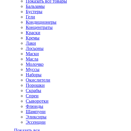
Показать все товары
Бальзамы
Бустеры
Гели
Кондиционеры
Концентраты
Краски
Кремы
Лаки
Лосьоны
Маски
Масла
Молочко
Муссы
Наборы
Окислители
Порошки
Скрабы
Спреи
Сыворотки
Флюиды
Шампуни
Эликсиры
Эссенции
Показать все