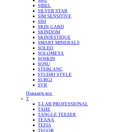
SHU
SIBEL
SILVER STAR
SIM SENSITIVE
SISI
SKIN GARD
SKINDOM
SKINJESTIQUE
SMART MINERALS
SOLEO
SOLOMEYA
SOSKIN
SOSU
STEBLANC
STUDIO STYLE
SURGI
SVR
Показать все
T
T-LAB PROFESSIONAL
TAHE
TANGLE TEEZER
TEANA
TEFIA
TEGOR