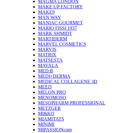
MAGMA LONDON
MAKE UP FACTORY
MAKE9
MAN WAY
MANIAC GOURMET
MARIO FISSI 1937
MARK SHMIDT
MARTIDERM
MARVEL COSMETICS
MARVIS
MATRIX
MATSESTA
MAVALA
MED:B
MEDI+DERMA
MEDICAL COLLAGENE 3D
MEED
MELON PRO
MENOMOSO
MESOPHARM PROFESSIONAL
METZGER
MI&KO
MIAMITATS
MINIMI
MIPASSIONcorp