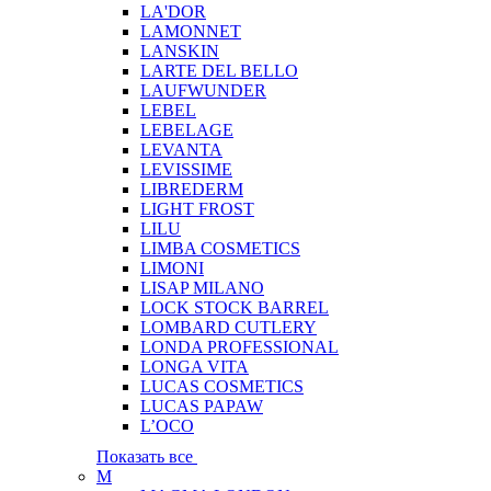
LA'DOR
LAMONNET
LANSKIN
LARTE DEL BELLO
LAUFWUNDER
LEBEL
LEBELAGE
LEVANTA
LEVISSIME
LIBREDERM
LIGHT FROST
LILU
LIMBA COSMETICS
LIMONI
LISAP MILANO
LOCK STOCK BARREL
LOMBARD CUTLERY
LONDA PROFESSIONAL
LONGA VITA
LUCAS COSMETICS
LUCAS PAPAW
L’OCO
Показать все
M