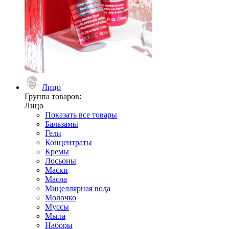
Лицо
Группа товаров:
Лицо
Показать все товары
Бальзамы
Гели
Концентраты
Кремы
Лосьоны
Маски
Масла
Мицеллярная вода
Молочко
Муссы
Мыла
Наборы