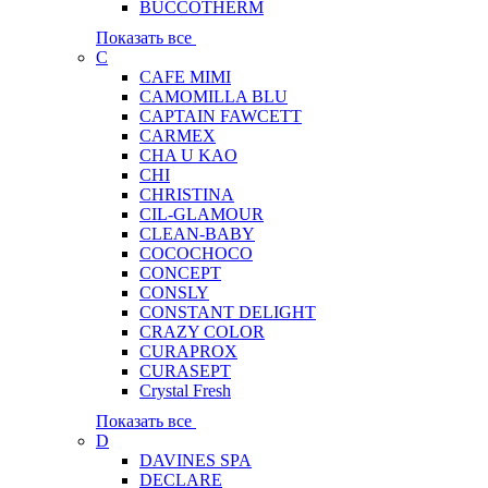
BUCCOTHERM
Показать все
C
CAFE MIMI
CAMOMILLA BLU
CAPTAIN FAWCETT
CARMEX
CHA U KAO
CHI
CHRISTINA
CIL-GLAMOUR
CLEAN-BABY
COCOCHOCO
CONCEPT
CONSLY
CONSTANT DELIGHT
CRAZY COLOR
CURAPROX
CURASEPT
Crystal Fresh
Показать все
D
DAVINES SPA
DECLARE