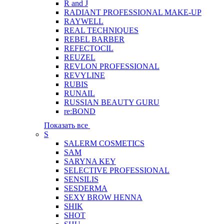
R and J
RADIANT PROFESSIONAL MAKE-UP
RAYWELL
REAL TECHNIQUES
REBEL BARBER
REFECTOCIL
REUZEL
REVLON PROFESSIONAL
REVYLINE
RUBIS
RUNAIL
RUSSIAN BEAUTY GURU
re:BOND
Показать все
S
SALERM COSMETICS
SAM
SARYNA KEY
SELECTIVE PROFESSIONAL
SENSILIS
SESDERMA
SEXY BROW HENNA
SHIK
SHOT