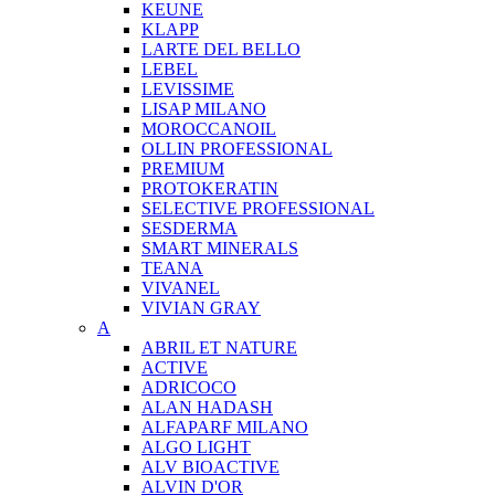
KEUNE
KLAPP
LARTE DEL BELLO
LEBEL
LEVISSIME
LISAP MILANO
MOROCCANOIL
OLLIN PROFESSIONAL
PREMIUM
PROTOKERATIN
SELECTIVE PROFESSIONAL
SESDERMA
SMART MINERALS
TEANA
VIVANEL
VIVIAN GRAY
A
ABRIL ET NATURE
ACTIVE
ADRICOCO
ALAN HADASH
ALFAPARF MILANO
ALGO LIGHT
ALV BIOACTIVE
ALVIN D'OR