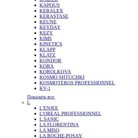
KAPOUS
KERALEX
KERASTASE
KEUNE
KEYDAY
KEZY
KIMS
KINETICS
KLAPP
KLATZ
KONDOR
KORA
KOROLKOVA
KOSMO SHTUCHKI
KOSMOTEROS PROFESSIONNEL
KV-1
Показать все
L
L'ENJEE
L'OREAL PROFESSIONNEL
L.SANIC
LA FLORENTINA
LA MISO
LA ROCHE-POSAY