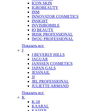
ICON SKIN
IGROBEAUTY
INM
INNOVATOR COSMETICS
INSIGHT
INVISIBOBBLE
IQ BEAUTY
IRISK PROFESSIONAL
IWOU PROFESSIONAL
Показать все
J
J BEVERLY HILLS
JAGUAR
JANSSEN COSMETICS
JAPAN GALS
JESSNAIL
JJ
JRL PROFESSIONAL
JULIETTE ARMAND
Показать все
K
K-18
KAARAL
KAIZER