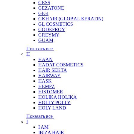
GESS
GEZATONE
GIGI
GKHAIR (GLOBAL КЕRATIN)
GL COSMETICS
GODEFROY
GREYMY
GUAM
Показать все
H
HAAN
HADAT COSMETICS
HAIR SEKTA
HAIRWAY
HASK
HEMPZ
HISTOMER
HOLIKA HOLIKA
HOLLY POLLY
HOLY LAND
Показать все
I
I AM
IBIZA HAIR