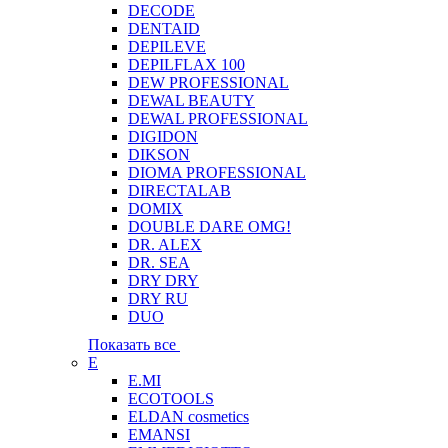
DECODE
DENTAID
DEPILEVE
DEPILFLAX 100
DEW PROFESSIONAL
DEWAL BEAUTY
DEWAL PROFESSIONAL
DIGIDON
DIKSON
DIOMA PROFESSIONAL
DIRECTALAB
DOMIX
DOUBLE DARE OMG!
DR. ALEX
DR. SEA
DRY DRY
DRY RU
DUO
Показать все
E
E.MI
ECOTOOLS
ELDAN cosmetics
EMANSI