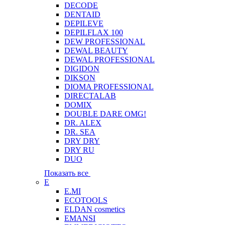
DECODE
DENTAID
DEPILEVE
DEPILFLAX 100
DEW PROFESSIONAL
DEWAL BEAUTY
DEWAL PROFESSIONAL
DIGIDON
DIKSON
DIOMA PROFESSIONAL
DIRECTALAB
DOMIX
DOUBLE DARE OMG!
DR. ALEX
DR. SEA
DRY DRY
DRY RU
DUO
Показать все
E
E.MI
ECOTOOLS
ELDAN cosmetics
EMANSI