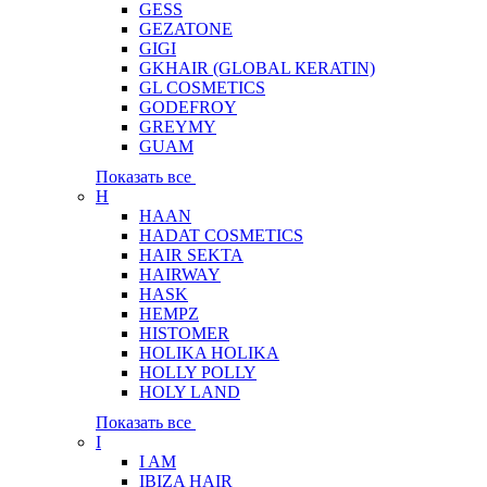
GESS
GEZATONE
GIGI
GKHAIR (GLOBAL КЕRATIN)
GL COSMETICS
GODEFROY
GREYMY
GUAM
Показать все
H
HAAN
HADAT COSMETICS
HAIR SEKTA
HAIRWAY
HASK
HEMPZ
HISTOMER
HOLIKA HOLIKA
HOLLY POLLY
HOLY LAND
Показать все
I
I AM
IBIZA HAIR