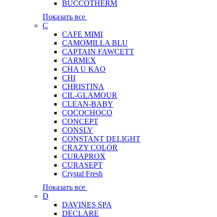
BUCCOTHERM
Показать все
C
CAFE MIMI
CAMOMILLA BLU
CAPTAIN FAWCETT
CARMEX
CHA U KAO
CHI
CHRISTINA
CIL-GLAMOUR
CLEAN-BABY
COCOCHOCO
CONCEPT
CONSLY
CONSTANT DELIGHT
CRAZY COLOR
CURAPROX
CURASEPT
Crystal Fresh
Показать все
D
DAVINES SPA
DECLARE