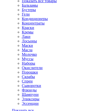
Показать все товары
Бальзамы
Бустеры
Гели
Кондиционеры
Концентраты
Краски
Кремы
Лаки
Лосьоны
Маски
Масла
Молочко
Муссы
Наборы
Окислители
Порошки
Скрабы
Спреи
Сыворотки
Флюиды
Шампуни
Эликсиры
Эссенции
Показать все