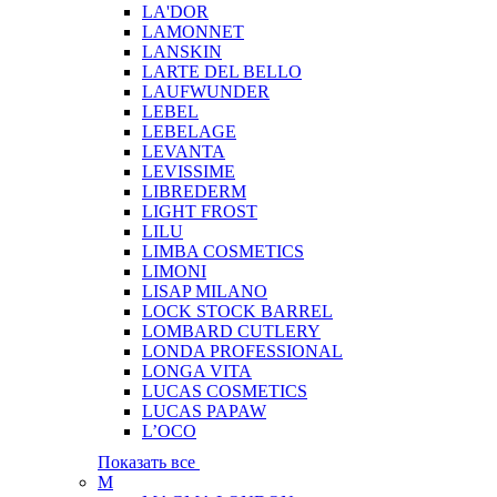
LA'DOR
LAMONNET
LANSKIN
LARTE DEL BELLO
LAUFWUNDER
LEBEL
LEBELAGE
LEVANTA
LEVISSIME
LIBREDERM
LIGHT FROST
LILU
LIMBA COSMETICS
LIMONI
LISAP MILANO
LOCK STOCK BARREL
LOMBARD CUTLERY
LONDA PROFESSIONAL
LONGA VITA
LUCAS COSMETICS
LUCAS PAPAW
L’OCO
Показать все
M