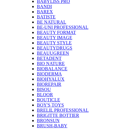
BABYLISS PRO
BANDI
BAREX
BATISTE
BE NATURAL
BE-UNI PROFESSIONAL
BEAUTY FORMAT
BEAUTY IMAGE
BEAUTY STYLE
BEAUTYDRUGS
BEAUUGREEN
BETADENT
BIO NATURE
BIOBALANCE
BIODERMA
BIOHYALUX
BIOREPAIR
BISOU
BLOOR
BOUTICLE
BOY'S TOYS
BRELIL PROFESSIONAL
BRIGITTE BOTTIER
BRONSUN
BRUSH-BABY