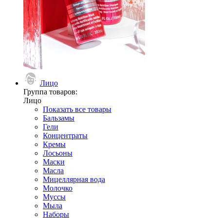
Лицо
Группа товаров:
Лицо
Показать все товары
Бальзамы
Гели
Концентраты
Кремы
Лосьоны
Маски
Масла
Мицеллярная вода
Молочко
Муссы
Мыла
Наборы