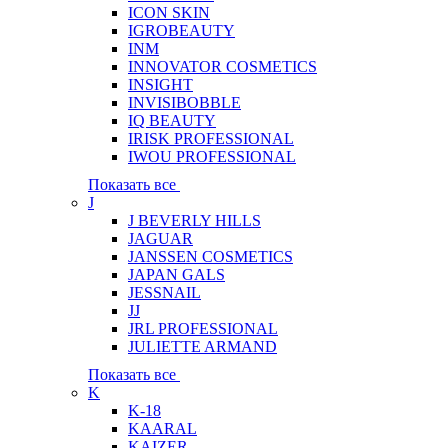
ICON SKIN
IGROBEAUTY
INM
INNOVATOR COSMETICS
INSIGHT
INVISIBOBBLE
IQ BEAUTY
IRISK PROFESSIONAL
IWOU PROFESSIONAL
Показать все
J
J BEVERLY HILLS
JAGUAR
JANSSEN COSMETICS
JAPAN GALS
JESSNAIL
JJ
JRL PROFESSIONAL
JULIETTE ARMAND
Показать все
K
K-18
KAARAL
KAIZER