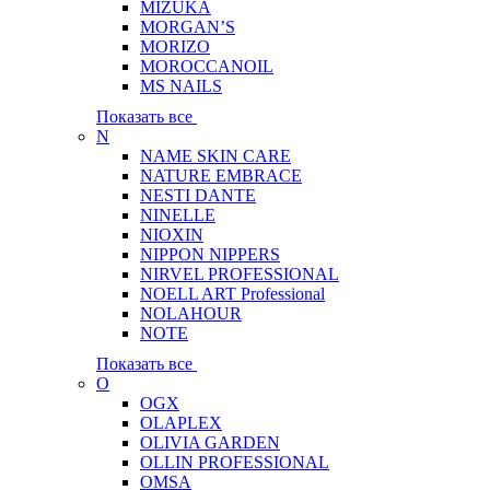
MIZUKA
MORGAN’S
MORIZO
MOROCCANOIL
MS NAILS
Показать все
N
NAME SKIN CARE
NATURE EMBRACE
NESTI DANTE
NINELLE
NIOXIN
NIPPON NIPPERS
NIRVEL PROFESSIONAL
NOELL ART Professional
NOLAHOUR
NOTE
Показать все
O
OGX
OLAPLEX
OLIVIA GARDEN
OLLIN PROFESSIONAL
OMSA