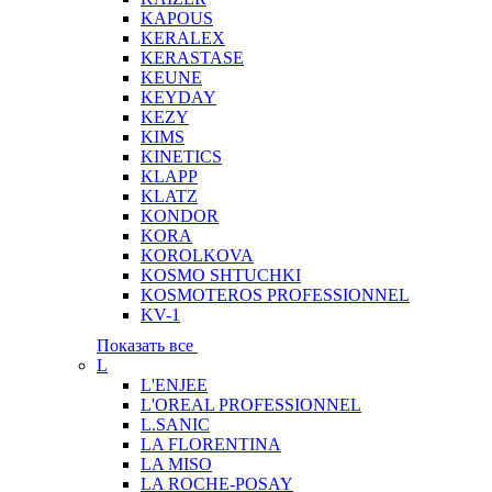
KAPOUS
KERALEX
KERASTASE
KEUNE
KEYDAY
KEZY
KIMS
KINETICS
KLAPP
KLATZ
KONDOR
KORA
KOROLKOVA
KOSMO SHTUCHKI
KOSMOTEROS PROFESSIONNEL
KV-1
Показать все
L
L'ENJEE
L'OREAL PROFESSIONNEL
L.SANIC
LA FLORENTINA
LA MISO
LA ROCHE-POSAY