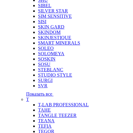
SHU
SIBEL
SILVER STAR
SIM SENSITIVE
SISI
SKIN GARD
SKINDOM
SKINJESTIQUE
SMART MINERALS
SOLEO
SOLOMEYA
SOSKIN
SOSU
STEBLANC
STUDIO STYLE
SURGI
SVR
Показать все
T
T-LAB PROFESSIONAL
TAHE
TANGLE TEEZER
TEANA
TEFIA
TEGOR