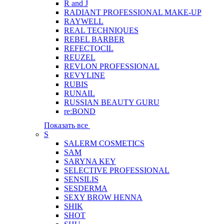
R and J
RADIANT PROFESSIONAL MAKE-UP
RAYWELL
REAL TECHNIQUES
REBEL BARBER
REFECTOCIL
REUZEL
REVLON PROFESSIONAL
REVYLINE
RUBIS
RUNAIL
RUSSIAN BEAUTY GURU
re:BOND
Показать все
S
SALERM COSMETICS
SAM
SARYNA KEY
SELECTIVE PROFESSIONAL
SENSILIS
SESDERMA
SEXY BROW HENNA
SHIK
SHOT