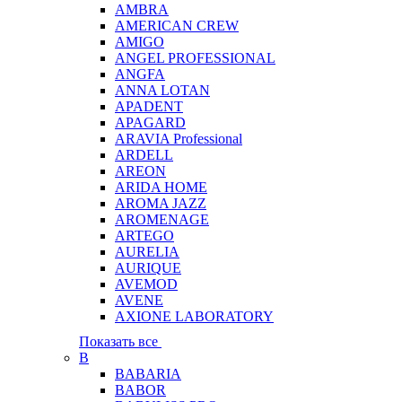
AMBRA
AMERICAN CREW
AMIGO
ANGEL PROFESSIONAL
ANGFA
ANNA LOTAN
APADENT
APAGARD
ARAVIA Professional
ARDELL
AREON
ARIDA HOME
AROMA JAZZ
AROMENAGE
ARTEGO
AURELIA
AURIQUE
AVEMOD
AVENE
AXIONE LABORATORY
Показать все
B
BABARIA
BABOR