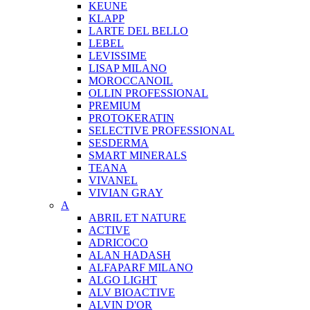
KEUNE
KLAPP
LARTE DEL BELLO
LEBEL
LEVISSIME
LISAP MILANO
MOROCCANOIL
OLLIN PROFESSIONAL
PREMIUM
PROTOKERATIN
SELECTIVE PROFESSIONAL
SESDERMA
SMART MINERALS
TEANA
VIVANEL
VIVIAN GRAY
A
ABRIL ET NATURE
ACTIVE
ADRICOCO
ALAN HADASH
ALFAPARF MILANO
ALGO LIGHT
ALV BIOACTIVE
ALVIN D'OR