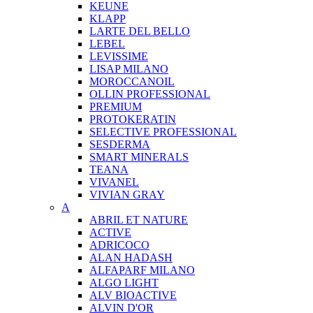
KEUNE
KLAPP
LARTE DEL BELLO
LEBEL
LEVISSIME
LISAP MILANO
MOROCCANOIL
OLLIN PROFESSIONAL
PREMIUM
PROTOKERATIN
SELECTIVE PROFESSIONAL
SESDERMA
SMART MINERALS
TEANA
VIVANEL
VIVIAN GRAY
A
ABRIL ET NATURE
ACTIVE
ADRICOCO
ALAN HADASH
ALFAPARF MILANO
ALGO LIGHT
ALV BIOACTIVE
ALVIN D'OR