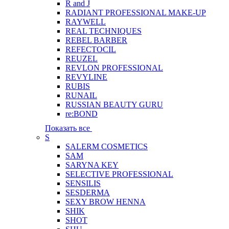
R and J
RADIANT PROFESSIONAL MAKE-UP
RAYWELL
REAL TECHNIQUES
REBEL BARBER
REFECTOCIL
REUZEL
REVLON PROFESSIONAL
REVYLINE
RUBIS
RUNAIL
RUSSIAN BEAUTY GURU
re:BOND
Показать все
S
SALERM COSMETICS
SAM
SARYNA KEY
SELECTIVE PROFESSIONAL
SENSILIS
SESDERMA
SEXY BROW HENNA
SHIK
SHOT