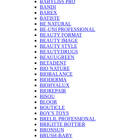
BABYLISS PRO
BANDI
BAREX
BATISTE
BE NATURAL
BE-UNI PROFESSIONAL
BEAUTY FORMAT
BEAUTY IMAGE
BEAUTY STYLE
BEAUTYDRUGS
BEAUUGREEN
BETADENT
BIO NATURE
BIOBALANCE
BIODERMA
BIOHYALUX
BIOREPAIR
BISOU
BLOOR
BOUTICLE
BOY'S TOYS
BRELIL PROFESSIONAL
BRIGITTE BOTTIER
BRONSUN
BRUSH-BABY