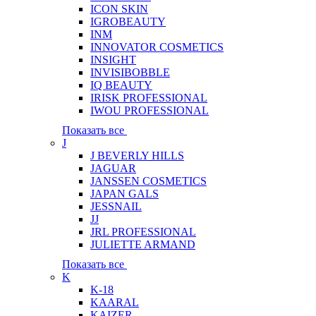
ICON SKIN
IGROBEAUTY
INM
INNOVATOR COSMETICS
INSIGHT
INVISIBOBBLE
IQ BEAUTY
IRISK PROFESSIONAL
IWOU PROFESSIONAL
Показать все
J
J BEVERLY HILLS
JAGUAR
JANSSEN COSMETICS
JAPAN GALS
JESSNAIL
JJ
JRL PROFESSIONAL
JULIETTE ARMAND
Показать все
K
K-18
KAARAL
KAIZER