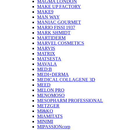
MAGMA LONDON
MAKE UP FACTORY
MAKE9
MAN WAY
MANIAC GOURMET
MARIO FISSI 1937
MARK SHMIDT
MARTIDERM
MARVEL COSMETICS
MARVIS
MATRIX
MATSESTA
MAVALA
MED:B
MEDI+DERMA
MEDICAL COLLAGENE 3D
MEED
MELON PRO
MENOMOSO
MESOPHARM PROFESSIONAL
METZGER
MI&KO
MIAMITATS
MINIMI
MIPASSIONcorp