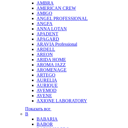
AMBRA
AMERICAN CREW
AMIGO
ANGEL PROFESSIONAL
ANGFA
ANNA LOTAN
APADENT
APAGARD
ARAVIA Professional
ARDELL
AREON
ARIDA HOME
AROMA JAZZ
AROMENAGE
ARTEGO
AURELIA
AURIQUE
AVEMOD
AVENE
AXIONE LABORATORY
Показать все
B
BABARIA
BABOR