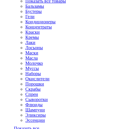
Показать все товары
Бальзамы
Бустеры
Гели
Кондиционеры
Концентраты
Краски
Кремы
Лаки
Лосьоны
Маски
Масла
Молочко
Муссы
Наборы
Окислители
Порошки
Скрабы
Спреи
Сыворотки
Флюиды
Шампуни
Эликсиры
Эссенции
Показать все