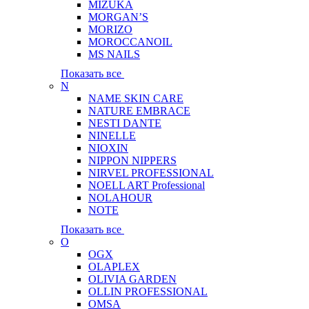
MIZUKA
MORGAN’S
MORIZO
MOROCCANOIL
MS NAILS
Показать все
N
NAME SKIN CARE
NATURE EMBRACE
NESTI DANTE
NINELLE
NIOXIN
NIPPON NIPPERS
NIRVEL PROFESSIONAL
NOELL ART Professional
NOLAHOUR
NOTE
Показать все
O
OGX
OLAPLEX
OLIVIA GARDEN
OLLIN PROFESSIONAL
OMSA