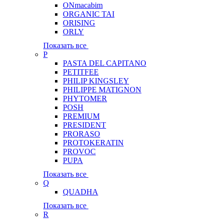
ONmacabim
ORGANIC TAI
ORISING
ORLY
Показать все
P
PASTA DEL CAPITANO
PETITFEE
PHILIP KINGSLEY
PHILIPPE MATIGNON
PHYTOMER
POSH
PREMIUM
PRESIDENT
PRORASO
PROTOKERATIN
PROVOC
PUPA
Показать все
Q
QUADHA
Показать все
R