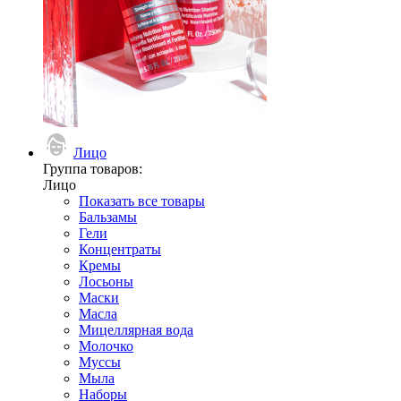
Лицо
Группа товаров:
Лицо
Показать все товары
Бальзамы
Гели
Концентраты
Кремы
Лосьоны
Маски
Масла
Мицеллярная вода
Молочко
Муссы
Мыла
Наборы