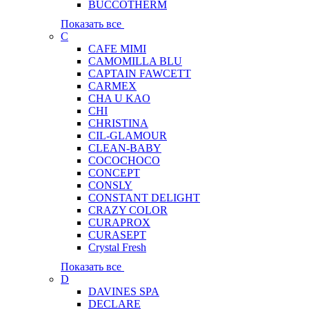
BUCCOTHERM
Показать все
C
CAFE MIMI
CAMOMILLA BLU
CAPTAIN FAWCETT
CARMEX
CHA U KAO
CHI
CHRISTINA
CIL-GLAMOUR
CLEAN-BABY
COCOCHOCO
CONCEPT
CONSLY
CONSTANT DELIGHT
CRAZY COLOR
CURAPROX
CURASEPT
Crystal Fresh
Показать все
D
DAVINES SPA
DECLARE