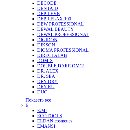
DECODE
DENTAID
DEPILEVE
DEPILFLAX 100
DEW PROFESSIONAL
DEWAL BEAUTY
DEWAL PROFESSIONAL
DIGIDON
DIKSON
DIOMA PROFESSIONAL
DIRECTALAB
DOMIX
DOUBLE DARE OMG!
DR. ALEX
DR. SEA
DRY DRY
DRY RU
DUO
Показать все
E
E.MI
ECOTOOLS
ELDAN cosmetics
EMANSI