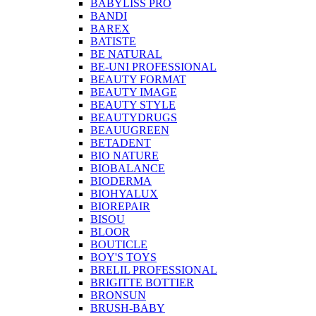
BABYLISS PRO
BANDI
BAREX
BATISTE
BE NATURAL
BE-UNI PROFESSIONAL
BEAUTY FORMAT
BEAUTY IMAGE
BEAUTY STYLE
BEAUTYDRUGS
BEAUUGREEN
BETADENT
BIO NATURE
BIOBALANCE
BIODERMA
BIOHYALUX
BIOREPAIR
BISOU
BLOOR
BOUTICLE
BOY'S TOYS
BRELIL PROFESSIONAL
BRIGITTE BOTTIER
BRONSUN
BRUSH-BABY