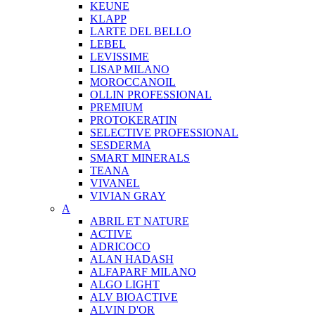
KEUNE
KLAPP
LARTE DEL BELLO
LEBEL
LEVISSIME
LISAP MILANO
MOROCCANOIL
OLLIN PROFESSIONAL
PREMIUM
PROTOKERATIN
SELECTIVE PROFESSIONAL
SESDERMA
SMART MINERALS
TEANA
VIVANEL
VIVIAN GRAY
A
ABRIL ET NATURE
ACTIVE
ADRICOCO
ALAN HADASH
ALFAPARF MILANO
ALGO LIGHT
ALV BIOACTIVE
ALVIN D'OR