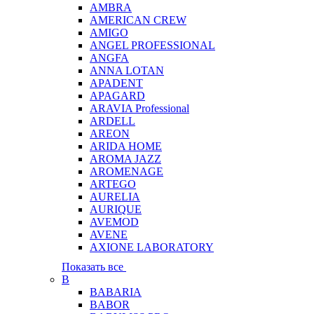
AMBRA
AMERICAN CREW
AMIGO
ANGEL PROFESSIONAL
ANGFA
ANNA LOTAN
APADENT
APAGARD
ARAVIA Professional
ARDELL
AREON
ARIDA HOME
AROMA JAZZ
AROMENAGE
ARTEGO
AURELIA
AURIQUE
AVEMOD
AVENE
AXIONE LABORATORY
Показать все
B
BABARIA
BABOR