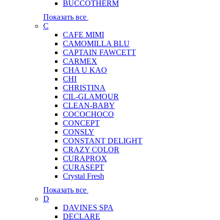
BUCCOTHERM
Показать все
C
CAFE MIMI
CAMOMILLA BLU
CAPTAIN FAWCETT
CARMEX
CHA U KAO
CHI
CHRISTINA
CIL-GLAMOUR
CLEAN-BABY
COCOCHOCO
CONCEPT
CONSLY
CONSTANT DELIGHT
CRAZY COLOR
CURAPROX
CURASEPT
Crystal Fresh
Показать все
D
DAVINES SPA
DECLARE