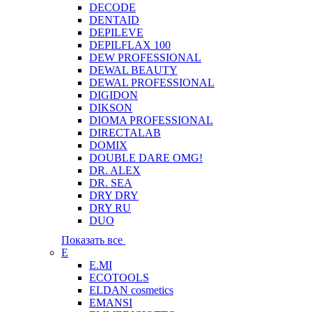
DECODE
DENTAID
DEPILEVE
DEPILFLAX 100
DEW PROFESSIONAL
DEWAL BEAUTY
DEWAL PROFESSIONAL
DIGIDON
DIKSON
DIOMA PROFESSIONAL
DIRECTALAB
DOMIX
DOUBLE DARE OMG!
DR. ALEX
DR. SEA
DRY DRY
DRY RU
DUO
Показать все
E
E.MI
ECOTOOLS
ELDAN cosmetics
EMANSI