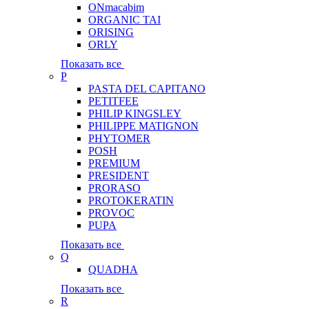
ONmacabim
ORGANIC TAI
ORISING
ORLY
Показать все
P
PASTA DEL CAPITANO
PETITFEE
PHILIP KINGSLEY
PHILIPPE MATIGNON
PHYTOMER
POSH
PREMIUM
PRESIDENT
PRORASO
PROTOKERATIN
PROVOC
PUPA
Показать все
Q
QUADHA
Показать все
R