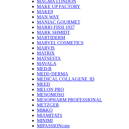
MAGMA LONDON
MAKE UP FACTORY
MAKE9
MAN WAY
MANIAC GOURMET
MARIO FISSI 1937
MARK SHMIDT
MARTIDERM
MARVEL COSMETICS
MARVIS
MATRIX
MATSESTA
MAVALA
MED:B
MEDI+DERMA
MEDICAL COLLAGENE 3D
MEED
MELON PRO
MENOMOSO
MESOPHARM PROFESSIONAL
METZGER
MI&KO
MIAMITATS
MINIMI
MIPASSIONcorp