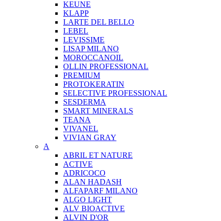
KEUNE
KLAPP
LARTE DEL BELLO
LEBEL
LEVISSIME
LISAP MILANO
MOROCCANOIL
OLLIN PROFESSIONAL
PREMIUM
PROTOKERATIN
SELECTIVE PROFESSIONAL
SESDERMA
SMART MINERALS
TEANA
VIVANEL
VIVIAN GRAY
A
ABRIL ET NATURE
ACTIVE
ADRICOCO
ALAN HADASH
ALFAPARF MILANO
ALGO LIGHT
ALV BIOACTIVE
ALVIN D'OR