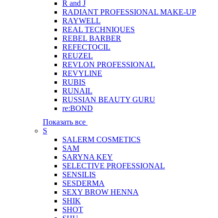
R and J
RADIANT PROFESSIONAL MAKE-UP
RAYWELL
REAL TECHNIQUES
REBEL BARBER
REFECTOCIL
REUZEL
REVLON PROFESSIONAL
REVYLINE
RUBIS
RUNAIL
RUSSIAN BEAUTY GURU
re:BOND
Показать все
S
SALERM COSMETICS
SAM
SARYNA KEY
SELECTIVE PROFESSIONAL
SENSILIS
SESDERMA
SEXY BROW HENNA
SHIK
SHOT