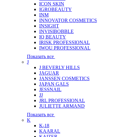
ICON SKIN
IGROBEAUTY
INM
INNOVATOR COSMETICS
INSIGHT
INVISIBOBBLE
IQ BEAUTY
IRISK PROFESSIONAL
IWOU PROFESSIONAL
Показать все
J
J BEVERLY HILLS
JAGUAR
JANSSEN COSMETICS
JAPAN GALS
JESSNAIL
JJ
JRL PROFESSIONAL
JULIETTE ARMAND
Показать все
K
K-18
KAARAL
KAIZER