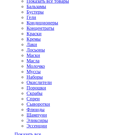
Показать все товары
Бальзамы
Бустеры
Гели
Кондиционеры
Концентраты
Краски
Кремы
Лаки
Лосьоны
Маски
Масла
Молочко
Муссы
Наборы
Окислители
Порошки
Скрабы
Спреи
Сыворотки
Флюиды
Шампуни
Эликсиры
Эссенции
Показать все