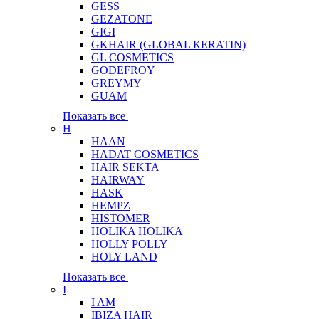
GESS
GEZATONE
GIGI
GKHAIR (GLOBAL КЕRATIN)
GL COSMETICS
GODEFROY
GREYMY
GUAM
Показать все
H
HAAN
HADAT COSMETICS
HAIR SEKTA
HAIRWAY
HASK
HEMPZ
HISTOMER
HOLIKA HOLIKA
HOLLY POLLY
HOLY LAND
Показать все
I
I AM
IBIZA HAIR