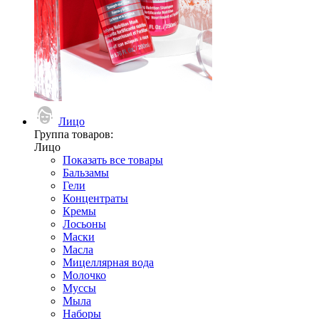
Лицо
Группа товаров:
Лицо
Показать все товары
Бальзамы
Гели
Концентраты
Кремы
Лосьоны
Маски
Масла
Мицеллярная вода
Молочко
Муссы
Мыла
Наборы