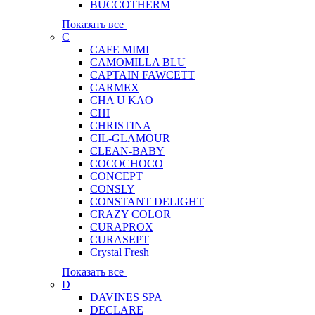
BUCCOTHERM
Показать все
C
CAFE MIMI
CAMOMILLA BLU
CAPTAIN FAWCETT
CARMEX
CHA U KAO
CHI
CHRISTINA
CIL-GLAMOUR
CLEAN-BABY
COCOCHOCO
CONCEPT
CONSLY
CONSTANT DELIGHT
CRAZY COLOR
CURAPROX
CURASEPT
Crystal Fresh
Показать все
D
DAVINES SPA
DECLARE