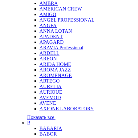
AMBRA
AMERICAN CREW
AMIGO
ANGEL PROFESSIONAL
ANGFA
ANNA LOTAN
APADENT
APAGARD
ARAVIA Professional
ARDELL
AREON
ARIDA HOME
AROMA JAZZ
AROMENAGE
ARTEGO
AURELIA
AURIQUE
AVEMOD
AVENE
AXIONE LABORATORY
Показать все
B
BABARIA
BABOR