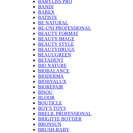
BABYLISS PRO
BANDI
BAREX
BATISTE
BE NATURAL
BE-UNI PROFESSIONAL
BEAUTY FORMAT
BEAUTY IMAGE
BEAUTY STYLE
BEAUTYDRUGS
BEAUUGREEN
BETADENT
BIO NATURE
BIOBALANCE
BIODERMA
BIOHYALUX
BIOREPAIR
BISOU
BLOOR
BOUTICLE
BOY'S TOYS
BRELIL PROFESSIONAL
BRIGITTE BOTTIER
BRONSUN
BRUSH-BABY