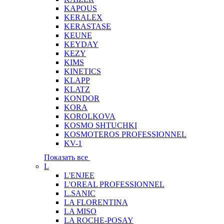
KAPOUS
KERALEX
KERASTASE
KEUNE
KEYDAY
KEZY
KIMS
KINETICS
KLAPP
KLATZ
KONDOR
KORA
KOROLKOVA
KOSMO SHTUCHKI
KOSMOTEROS PROFESSIONNEL
KV-1
Показать все
L
L'ENJEE
L'OREAL PROFESSIONNEL
L.SANIC
LA FLORENTINA
LA MISO
LA ROCHE-POSAY