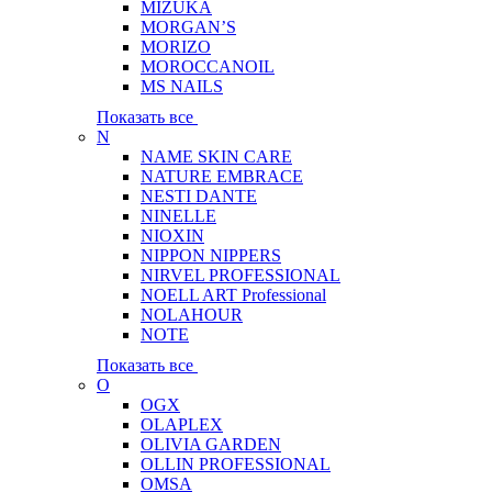
MIZUKA
MORGAN’S
MORIZO
MOROCCANOIL
MS NAILS
Показать все
N
NAME SKIN CARE
NATURE EMBRACE
NESTI DANTE
NINELLE
NIOXIN
NIPPON NIPPERS
NIRVEL PROFESSIONAL
NOELL ART Professional
NOLAHOUR
NOTE
Показать все
O
OGX
OLAPLEX
OLIVIA GARDEN
OLLIN PROFESSIONAL
OMSA