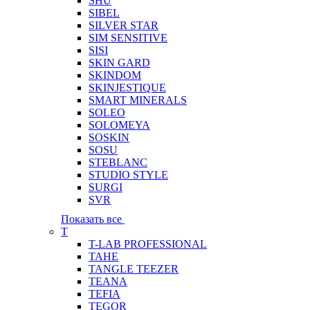
SHU
SIBEL
SILVER STAR
SIM SENSITIVE
SISI
SKIN GARD
SKINDOM
SKINJESTIQUE
SMART MINERALS
SOLEO
SOLOMEYA
SOSKIN
SOSU
STEBLANC
STUDIO STYLE
SURGI
SVR
Показать все
T
T-LAB PROFESSIONAL
TAHE
TANGLE TEEZER
TEANA
TEFIA
TEGOR