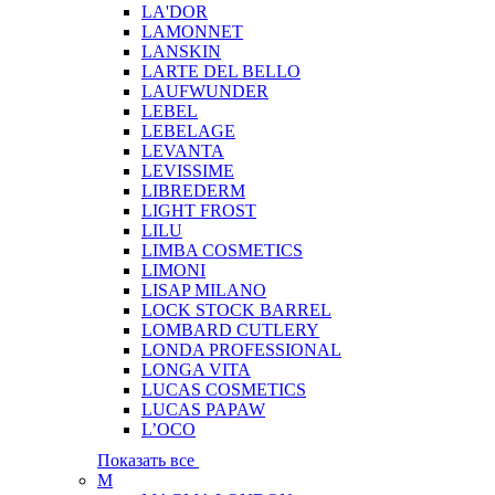
LA'DOR
LAMONNET
LANSKIN
LARTE DEL BELLO
LAUFWUNDER
LEBEL
LEBELAGE
LEVANTA
LEVISSIME
LIBREDERM
LIGHT FROST
LILU
LIMBA COSMETICS
LIMONI
LISAP MILANO
LOCK STOCK BARREL
LOMBARD CUTLERY
LONDA PROFESSIONAL
LONGA VITA
LUCAS COSMETICS
LUCAS PAPAW
L’OCO
Показать все
M