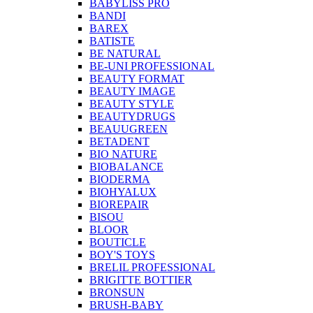
BABYLISS PRO
BANDI
BAREX
BATISTE
BE NATURAL
BE-UNI PROFESSIONAL
BEAUTY FORMAT
BEAUTY IMAGE
BEAUTY STYLE
BEAUTYDRUGS
BEAUUGREEN
BETADENT
BIO NATURE
BIOBALANCE
BIODERMA
BIOHYALUX
BIOREPAIR
BISOU
BLOOR
BOUTICLE
BOY'S TOYS
BRELIL PROFESSIONAL
BRIGITTE BOTTIER
BRONSUN
BRUSH-BABY