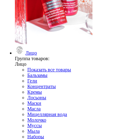
Лицо
Группа товаров:
Лицо
Показать все товары
Бальзамы
Гели
Концентраты
Кремы
Лосьоны
Маски
Масла
Мицеллярная вода
Молочко
Муссы
Мыла
Наборы