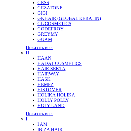
GESS
GEZATONE
GIGI
GKHAIR (GLOBAL КЕRATIN)
GL COSMETICS
GODEFROY
GREYMY
GUAM
Показать все
H
HAAN
HADAT COSMETICS
HAIR SEKTA
HAIRWAY
HASK
HEMPZ
HISTOMER
HOLIKA HOLIKA
HOLLY POLLY
HOLY LAND
Показать все
I
I AM
IBIZA HAIR