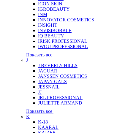
ICON SKIN
IGROBEAUTY
INM
INNOVATOR COSMETICS
INSIGHT
INVISIBOBBLE
IQ BEAUTY
IRISK PROFESSIONAL
IWOU PROFESSIONAL
Показать все
J
J BEVERLY HILLS
JAGUAR
JANSSEN COSMETICS
JAPAN GALS
JESSNAIL
JJ
JRL PROFESSIONAL
JULIETTE ARMAND
Показать все
K
K-18
KAARAL
KAIZER