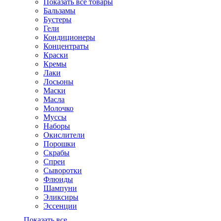
Показать все товары
Бальзамы
Бустеры
Гели
Кондиционеры
Концентраты
Краски
Кремы
Лаки
Лосьоны
Маски
Масла
Молочко
Муссы
Наборы
Окислители
Порошки
Скрабы
Спреи
Сыворотки
Флюиды
Шампуни
Эликсиры
Эссенции
Показать все