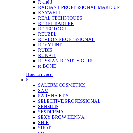
R and J
RADIANT PROFESSIONAL MAKE-UP
RAYWELL
REAL TECHNIQUES
REBEL BARBER
REFECTOCIL
REUZEL
REVLON PROFESSIONAL
REVYLINE
RUBIS
RUNAIL
RUSSIAN BEAUTY GURU
re:BOND
Показать все
S
SALERM COSMETICS
SAM
SARYNA KEY
SELECTIVE PROFESSIONAL
SENSILIS
SESDERMA
SEXY BROW HENNA
SHIK
SHOT