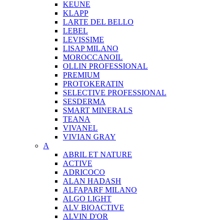
KEUNE
KLAPP
LARTE DEL BELLO
LEBEL
LEVISSIME
LISAP MILANO
MOROCCANOIL
OLLIN PROFESSIONAL
PREMIUM
PROTOKERATIN
SELECTIVE PROFESSIONAL
SESDERMA
SMART MINERALS
TEANA
VIVANEL
VIVIAN GRAY
A
ABRIL ET NATURE
ACTIVE
ADRICOCO
ALAN HADASH
ALFAPARF MILANO
ALGO LIGHT
ALV BIOACTIVE
ALVIN D'OR