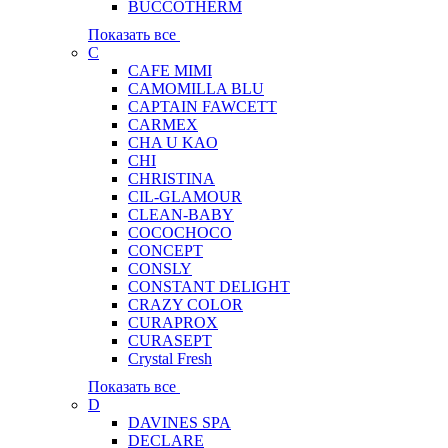
BUCCOTHERM
Показать все
C
CAFE MIMI
CAMOMILLA BLU
CAPTAIN FAWCETT
CARMEX
CHA U KAO
CHI
CHRISTINA
CIL-GLAMOUR
CLEAN-BABY
COCOCHOCO
CONCEPT
CONSLY
CONSTANT DELIGHT
CRAZY COLOR
CURAPROX
CURASEPT
Crystal Fresh
Показать все
D
DAVINES SPA
DECLARE