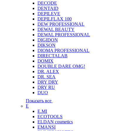
DECODE
DENTAID
DEPILEVE
DEPILFLAX 100
DEW PROFESSIONAL
DEWAL BEAUTY
DEWAL PROFESSIONAL
DIGIDON
DIKSON
DIOMA PROFESSIONAL
DIRECTALAB
DOMIX
DOUBLE DARE OMG!
DR. ALEX
DR. SEA
DRY DRY
DRY RU
DUO
Показать все
E
E.MI
ECOTOOLS
ELDAN cosmetics
EMANSI