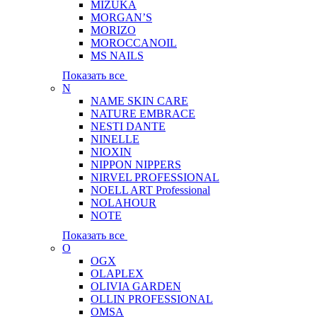
MIZUKA
MORGAN’S
MORIZO
MOROCCANOIL
MS NAILS
Показать все
N
NAME SKIN CARE
NATURE EMBRACE
NESTI DANTE
NINELLE
NIOXIN
NIPPON NIPPERS
NIRVEL PROFESSIONAL
NOELL ART Professional
NOLAHOUR
NOTE
Показать все
O
OGX
OLAPLEX
OLIVIA GARDEN
OLLIN PROFESSIONAL
OMSA