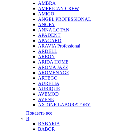
AMBRA
AMERICAN CREW
AMIGO
ANGEL PROFESSIONAL
ANGFA
ANNA LOTAN
APADENT
APAGARD
ARAVIA Professional
ARDELL
AREON
ARIDA HOME
AROMA JAZZ
AROMENAGE
ARTEGO
AURELIA
AURIQUE
AVEMOD
AVENE
AXIONE LABORATORY
Показать все
B
BABARIA
BABOR