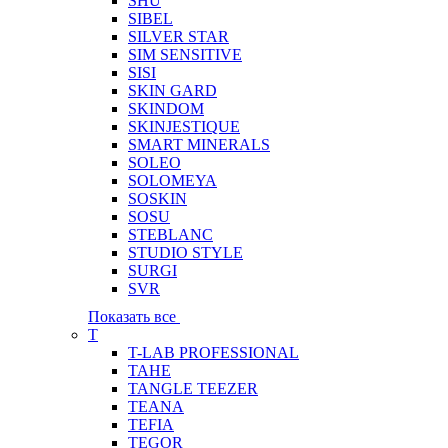
SHU
SIBEL
SILVER STAR
SIM SENSITIVE
SISI
SKIN GARD
SKINDOM
SKINJESTIQUE
SMART MINERALS
SOLEO
SOLOMEYA
SOSKIN
SOSU
STEBLANC
STUDIO STYLE
SURGI
SVR
Показать все
T
T-LAB PROFESSIONAL
TAHE
TANGLE TEEZER
TEANA
TEFIA
TEGOR