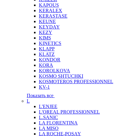
KAPOUS
KERALEX
KERASTASE
KEUNE
KEYDAY
KEZY
KIMS
KINETICS
KLAPP
KLATZ
KONDOR
KORA
KOROLKOVA
KOSMO SHTUCHKI
KOSMOTEROS PROFESSIONNEL
KV-1
Показать все
L
L'ENJEE
L'OREAL PROFESSIONNEL
L.SANIC
LA FLORENTINA
LA MISO
LA ROCHE-POSAY