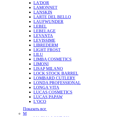
LA'DOR
LAMONNET
LANSKIN
LARTE DEL BELLO
LAUFWUNDER
LEBEL
LEBELAGE
LEVANTA
LEVISSIME
LIBREDERM
LIGHT FROST
LILU
LIMBA COSMETICS
LIMONI
LISAP MILANO
LOCK STOCK BARREL
LOMBARD CUTLERY
LONDA PROFESSIONAL
LONGA VITA
LUCAS COSMETICS
LUCAS PAPAW
L’OCO
Показать все
M