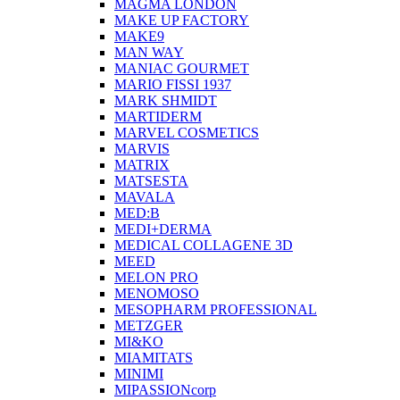
MAGMA LONDON
MAKE UP FACTORY
MAKE9
MAN WAY
MANIAC GOURMET
MARIO FISSI 1937
MARK SHMIDT
MARTIDERM
MARVEL COSMETICS
MARVIS
MATRIX
MATSESTA
MAVALA
MED:B
MEDI+DERMA
MEDICAL COLLAGENE 3D
MEED
MELON PRO
MENOMOSO
MESOPHARM PROFESSIONAL
METZGER
MI&KO
MIAMITATS
MINIMI
MIPASSIONcorp