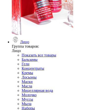
Лицо
Группа товаров:
Лицо
Показать все товары
Бальзамы
Гели
Концентраты
Кремы
Лосьоны
Маски
Масла
Мицеллярная вода
Молочко
Муссы
Мыла
Наборы