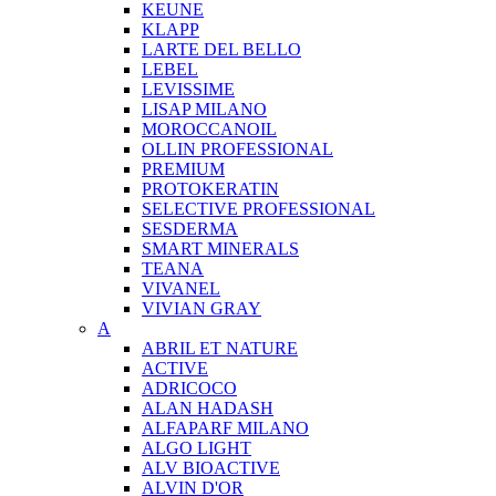
KEUNE
KLAPP
LARTE DEL BELLO
LEBEL
LEVISSIME
LISAP MILANO
MOROCCANOIL
OLLIN PROFESSIONAL
PREMIUM
PROTOKERATIN
SELECTIVE PROFESSIONAL
SESDERMA
SMART MINERALS
TEANA
VIVANEL
VIVIAN GRAY
A
ABRIL ET NATURE
ACTIVE
ADRICOCO
ALAN HADASH
ALFAPARF MILANO
ALGO LIGHT
ALV BIOACTIVE
ALVIN D'OR