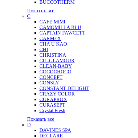
BUCCOTHERM
Показать все
C
CAFE MIMI
CAMOMILLA BLU
CAPTAIN FAWCETT
CARMEX
CHA U KAO
CHI
CHRISTINA
CIL-GLAMOUR
CLEAN-BABY
COCOCHOCO
CONCEPT
CONSLY
CONSTANT DELIGHT
CRAZY COLOR
CURAPROX
CURASEPT
Crystal Fresh
Показать все
D
DAVINES SPA
DECLARE