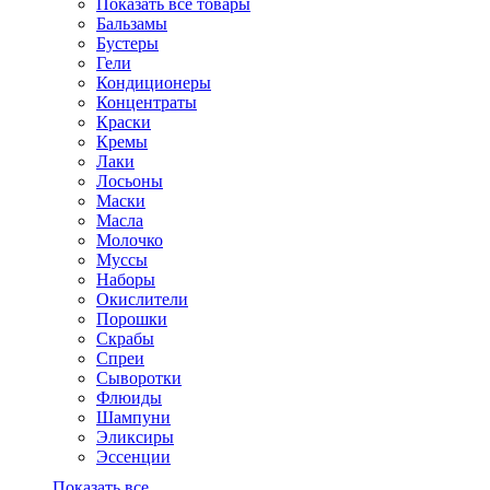
Показать все товары
Бальзамы
Бустеры
Гели
Кондиционеры
Концентраты
Краски
Кремы
Лаки
Лосьоны
Маски
Масла
Молочко
Муссы
Наборы
Окислители
Порошки
Скрабы
Спреи
Сыворотки
Флюиды
Шампуни
Эликсиры
Эссенции
Показать все