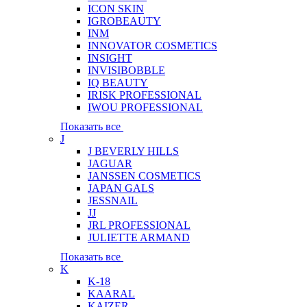
ICON SKIN
IGROBEAUTY
INM
INNOVATOR COSMETICS
INSIGHT
INVISIBOBBLE
IQ BEAUTY
IRISK PROFESSIONAL
IWOU PROFESSIONAL
Показать все
J
J BEVERLY HILLS
JAGUAR
JANSSEN COSMETICS
JAPAN GALS
JESSNAIL
JJ
JRL PROFESSIONAL
JULIETTE ARMAND
Показать все
K
K-18
KAARAL
KAIZER