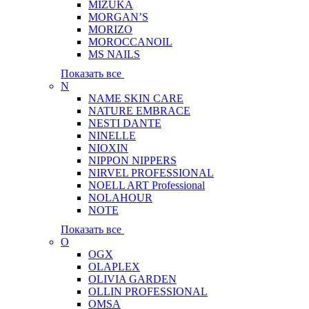
MIZUKA
MORGAN’S
MORIZO
MOROCCANOIL
MS NAILS
Показать все
N
NAME SKIN CARE
NATURE EMBRACE
NESTI DANTE
NINELLE
NIOXIN
NIPPON NIPPERS
NIRVEL PROFESSIONAL
NOELL ART Professional
NOLAHOUR
NOTE
Показать все
O
OGX
OLAPLEX
OLIVIA GARDEN
OLLIN PROFESSIONAL
OMSA