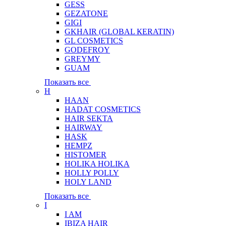
GESS
GEZATONE
GIGI
GKHAIR (GLOBAL КЕRATIN)
GL COSMETICS
GODEFROY
GREYMY
GUAM
Показать все
H
HAAN
HADAT COSMETICS
HAIR SEKTA
HAIRWAY
HASK
HEMPZ
HISTOMER
HOLIKA HOLIKA
HOLLY POLLY
HOLY LAND
Показать все
I
I AM
IBIZA HAIR