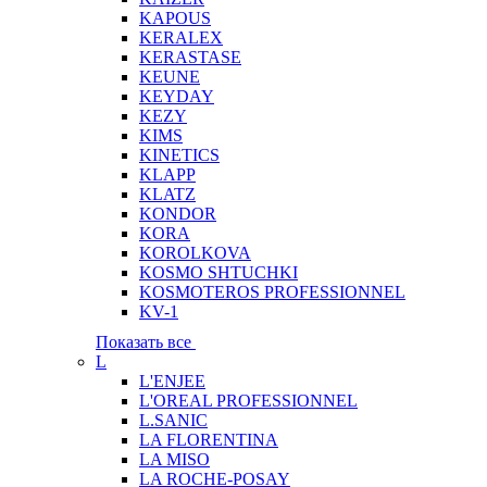
KAPOUS
KERALEX
KERASTASE
KEUNE
KEYDAY
KEZY
KIMS
KINETICS
KLAPP
KLATZ
KONDOR
KORA
KOROLKOVA
KOSMO SHTUCHKI
KOSMOTEROS PROFESSIONNEL
KV-1
Показать все
L
L'ENJEE
L'OREAL PROFESSIONNEL
L.SANIC
LA FLORENTINA
LA MISO
LA ROCHE-POSAY