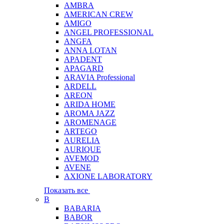
AMBRA
AMERICAN CREW
AMIGO
ANGEL PROFESSIONAL
ANGFA
ANNA LOTAN
APADENT
APAGARD
ARAVIA Professional
ARDELL
AREON
ARIDA HOME
AROMA JAZZ
AROMENAGE
ARTEGO
AURELIA
AURIQUE
AVEMOD
AVENE
AXIONE LABORATORY
Показать все
B
BABARIA
BABOR