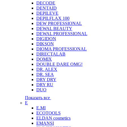
DECODE
DENTAID
DEPILEVE
DEPILFLAX 100
DEW PROFESSIONAL
DEWAL BEAUTY
DEWAL PROFESSIONAL
DIGIDON
DIKSON
DIOMA PROFESSIONAL
DIRECTALAB
DOMIX
DOUBLE DARE OMG!
DR. ALEX
DR. SEA
DRY DRY
DRY RU
DUO
Показать все
E
E.MI
ECOTOOLS
ELDAN cosmetics
EMANSI