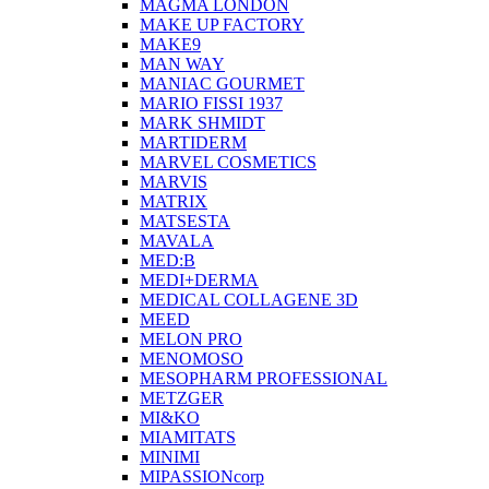
MAGMA LONDON
MAKE UP FACTORY
MAKE9
MAN WAY
MANIAC GOURMET
MARIO FISSI 1937
MARK SHMIDT
MARTIDERM
MARVEL COSMETICS
MARVIS
MATRIX
MATSESTA
MAVALA
MED:B
MEDI+DERMA
MEDICAL COLLAGENE 3D
MEED
MELON PRO
MENOMOSO
MESOPHARM PROFESSIONAL
METZGER
MI&KO
MIAMITATS
MINIMI
MIPASSIONcorp