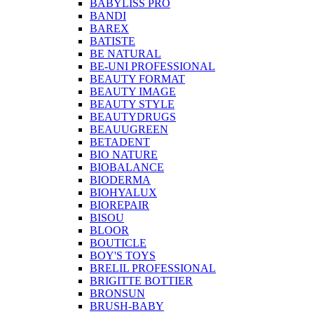
BABYLISS PRO
BANDI
BAREX
BATISTE
BE NATURAL
BE-UNI PROFESSIONAL
BEAUTY FORMAT
BEAUTY IMAGE
BEAUTY STYLE
BEAUTYDRUGS
BEAUUGREEN
BETADENT
BIO NATURE
BIOBALANCE
BIODERMA
BIOHYALUX
BIOREPAIR
BISOU
BLOOR
BOUTICLE
BOY'S TOYS
BRELIL PROFESSIONAL
BRIGITTE BOTTIER
BRONSUN
BRUSH-BABY