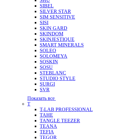
SHU
SIBEL
SILVER STAR
SIM SENSITIVE
SISI
SKIN GARD
SKINDOM
SKINJESTIQUE
SMART MINERALS
SOLEO
SOLOMEYA
SOSKIN
SOSU
STEBLANC
STUDIO STYLE
SURGI
SVR
Показать все
T
T-LAB PROFESSIONAL
TAHE
TANGLE TEEZER
TEANA
TEFIA
TEGOR