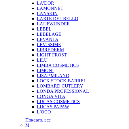
LA'DOR
LAMONNET
LANSKIN
LARTE DEL BELLO
LAUFWUNDER
LEBEL
LEBELAGE
LEVANTA
LEVISSIME
LIBREDERM
LIGHT FROST
LILU
LIMBA COSMETICS
LIMONI
LISAP MILANO
LOCK STOCK BARREL
LOMBARD CUTLERY
LONDA PROFESSIONAL
LONGA VITA
LUCAS COSMETICS
LUCAS PAPAW
L’OCO
Показать все
M