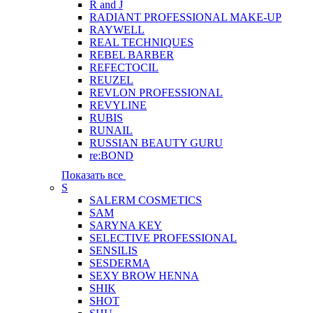
R and J
RADIANT PROFESSIONAL MAKE-UP
RAYWELL
REAL TECHNIQUES
REBEL BARBER
REFECTOCIL
REUZEL
REVLON PROFESSIONAL
REVYLINE
RUBIS
RUNAIL
RUSSIAN BEAUTY GURU
re:BOND
Показать все
S
SALERM COSMETICS
SAM
SARYNA KEY
SELECTIVE PROFESSIONAL
SENSILIS
SESDERMA
SEXY BROW HENNA
SHIK
SHOT