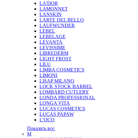
LA'DOR
LAMONNET
LANSKIN
LARTE DEL BELLO
LAUFWUNDER
LEBEL
LEBELAGE
LEVANTA
LEVISSIME
LIBREDERM
LIGHT FROST
LILU
LIMBA COSMETICS
LIMONI
LISAP MILANO
LOCK STOCK BARREL
LOMBARD CUTLERY
LONDA PROFESSIONAL
LONGA VITA
LUCAS COSMETICS
LUCAS PAPAW
L’OCO
Показать все
M