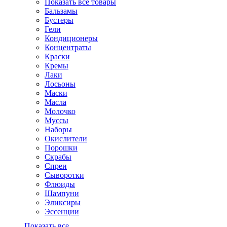
Показать все товары
Бальзамы
Бустеры
Гели
Кондиционеры
Концентраты
Краски
Кремы
Лаки
Лосьоны
Маски
Масла
Молочко
Муссы
Наборы
Окислители
Порошки
Скрабы
Спреи
Сыворотки
Флюиды
Шампуни
Эликсиры
Эссенции
Показать все