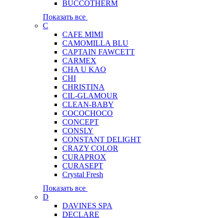
BUCCOTHERM
Показать все
C
CAFE MIMI
CAMOMILLA BLU
CAPTAIN FAWCETT
CARMEX
CHA U KAO
CHI
CHRISTINA
CIL-GLAMOUR
CLEAN-BABY
COCOCHOCO
CONCEPT
CONSLY
CONSTANT DELIGHT
CRAZY COLOR
CURAPROX
CURASEPT
Crystal Fresh
Показать все
D
DAVINES SPA
DECLARE