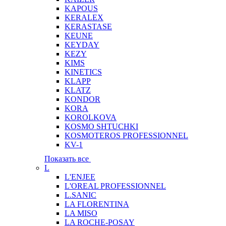
KAPOUS
KERALEX
KERASTASE
KEUNE
KEYDAY
KEZY
KIMS
KINETICS
KLAPP
KLATZ
KONDOR
KORA
KOROLKOVA
KOSMO SHTUCHKI
KOSMOTEROS PROFESSIONNEL
KV-1
Показать все
L
L'ENJEE
L'OREAL PROFESSIONNEL
L.SANIC
LA FLORENTINA
LA MISO
LA ROCHE-POSAY