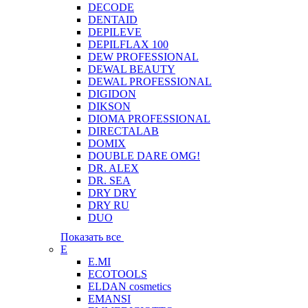
DECODE
DENTAID
DEPILEVE
DEPILFLAX 100
DEW PROFESSIONAL
DEWAL BEAUTY
DEWAL PROFESSIONAL
DIGIDON
DIKSON
DIOMA PROFESSIONAL
DIRECTALAB
DOMIX
DOUBLE DARE OMG!
DR. ALEX
DR. SEA
DRY DRY
DRY RU
DUO
Показать все
E
E.MI
ECOTOOLS
ELDAN cosmetics
EMANSI