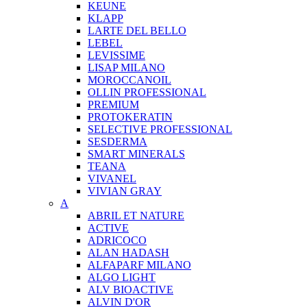
KEUNE
KLAPP
LARTE DEL BELLO
LEBEL
LEVISSIME
LISAP MILANO
MOROCCANOIL
OLLIN PROFESSIONAL
PREMIUM
PROTOKERATIN
SELECTIVE PROFESSIONAL
SESDERMA
SMART MINERALS
TEANA
VIVANEL
VIVIAN GRAY
A
ABRIL ET NATURE
ACTIVE
ADRICOCO
ALAN HADASH
ALFAPARF MILANO
ALGO LIGHT
ALV BIOACTIVE
ALVIN D'OR