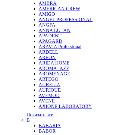
AMBRA
AMERICAN CREW
AMIGO
ANGEL PROFESSIONAL
ANGFA
ANNA LOTAN
APADENT
APAGARD
ARAVIA Professional
ARDELL
AREON
ARIDA HOME
AROMA JAZZ
AROMENAGE
ARTEGO
AURELIA
AURIQUE
AVEMOD
AVENE
AXIONE LABORATORY
Показать все
B
BABARIA
BABOR