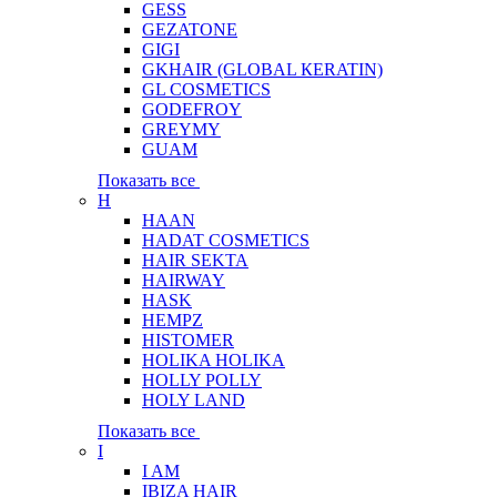
GESS
GEZATONE
GIGI
GKHAIR (GLOBAL КЕRATIN)
GL COSMETICS
GODEFROY
GREYMY
GUAM
Показать все
H
HAAN
HADAT COSMETICS
HAIR SEKTA
HAIRWAY
HASK
HEMPZ
HISTOMER
HOLIKA HOLIKA
HOLLY POLLY
HOLY LAND
Показать все
I
I AM
IBIZA HAIR