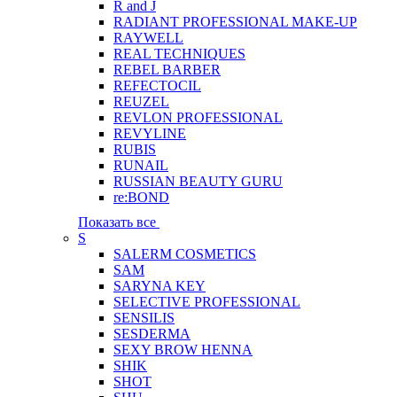
R and J
RADIANT PROFESSIONAL MAKE-UP
RAYWELL
REAL TECHNIQUES
REBEL BARBER
REFECTOCIL
REUZEL
REVLON PROFESSIONAL
REVYLINE
RUBIS
RUNAIL
RUSSIAN BEAUTY GURU
re:BOND
Показать все
S
SALERM COSMETICS
SAM
SARYNA KEY
SELECTIVE PROFESSIONAL
SENSILIS
SESDERMA
SEXY BROW HENNA
SHIK
SHOT