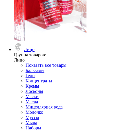
Лицо
Группа товаров:
Лицо
Показать все товары
Бальзамы
Гели
Концентраты
Кремы
Лосьоны
Маски
Масла
Мицеллярная вода
Молочко
Муссы
Мыла
Наборы