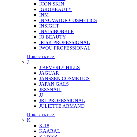
ICON SKIN
IGROBEAUTY
INM
INNOVATOR COSMETICS
INSIGHT
INVISIBOBBLE
IQ BEAUTY
IRISK PROFESSIONAL
IWOU PROFESSIONAL
Показать все
J
J BEVERLY HILLS
JAGUAR
JANSSEN COSMETICS
JAPAN GALS
JESSNAIL
JJ
JRL PROFESSIONAL
JULIETTE ARMAND
Показать все
K
K-18
KAARAL
KAIZER