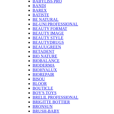
BABYLISS PRO
BANDI
BAREX
BATISTE
BE NATURAL
BE-UNI PROFESSIONAL
BEAUTY FORMAT
BEAUTY IMAGE
BEAUTY STYLE
BEAUTYDRUGS
BEAUUGREEN
BETADENT
BIO NATURE
BIOBALANCE
BIODERMA
BIOHYALUX
BIOREPAIR
BISOU
BLOOR
BOUTICLE
BOY'S TOYS
BRELIL PROFESSIONAL
BRIGITTE BOTTIER
BRONSUN
BRUSH-BABY