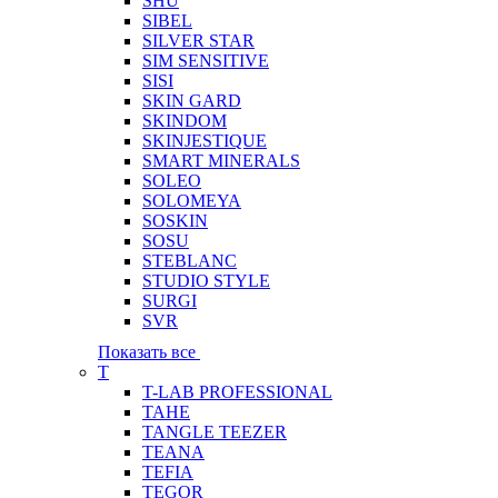
SHU
SIBEL
SILVER STAR
SIM SENSITIVE
SISI
SKIN GARD
SKINDOM
SKINJESTIQUE
SMART MINERALS
SOLEO
SOLOMEYA
SOSKIN
SOSU
STEBLANC
STUDIO STYLE
SURGI
SVR
Показать все
T
T-LAB PROFESSIONAL
TAHE
TANGLE TEEZER
TEANA
TEFIA
TEGOR