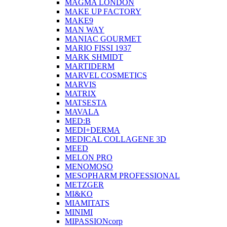
MAGMA LONDON
MAKE UP FACTORY
MAKE9
MAN WAY
MANIAC GOURMET
MARIO FISSI 1937
MARK SHMIDT
MARTIDERM
MARVEL COSMETICS
MARVIS
MATRIX
MATSESTA
MAVALA
MED:B
MEDI+DERMA
MEDICAL COLLAGENE 3D
MEED
MELON PRO
MENOMOSO
MESOPHARM PROFESSIONAL
METZGER
MI&KO
MIAMITATS
MINIMI
MIPASSIONcorp