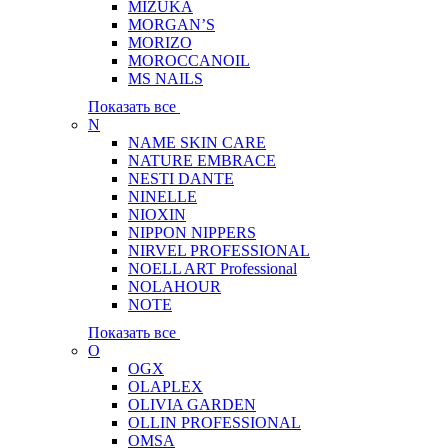
MIZUKA
MORGAN’S
MORIZO
MOROCCANOIL
MS NAILS
Показать все
N
NAME SKIN CARE
NATURE EMBRACE
NESTI DANTE
NINELLE
NIOXIN
NIPPON NIPPERS
NIRVEL PROFESSIONAL
NOELL ART Professional
NOLAHOUR
NOTE
Показать все
O
OGX
OLAPLEX
OLIVIA GARDEN
OLLIN PROFESSIONAL
OMSA