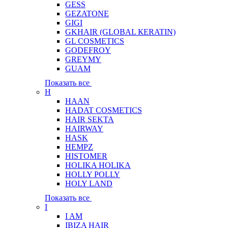
GESS
GEZATONE
GIGI
GKHAIR (GLOBAL КЕRATIN)
GL COSMETICS
GODEFROY
GREYMY
GUAM
Показать все
H
HAAN
HADAT COSMETICS
HAIR SEKTA
HAIRWAY
HASK
HEMPZ
HISTOMER
HOLIKA HOLIKA
HOLLY POLLY
HOLY LAND
Показать все
I
I AM
IBIZA HAIR