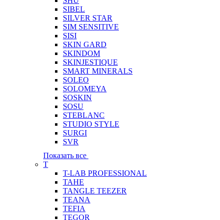
SHU
SIBEL
SILVER STAR
SIM SENSITIVE
SISI
SKIN GARD
SKINDOM
SKINJESTIQUE
SMART MINERALS
SOLEO
SOLOMEYA
SOSKIN
SOSU
STEBLANC
STUDIO STYLE
SURGI
SVR
Показать все
T
T-LAB PROFESSIONAL
TAHE
TANGLE TEEZER
TEANA
TEFIA
TEGOR