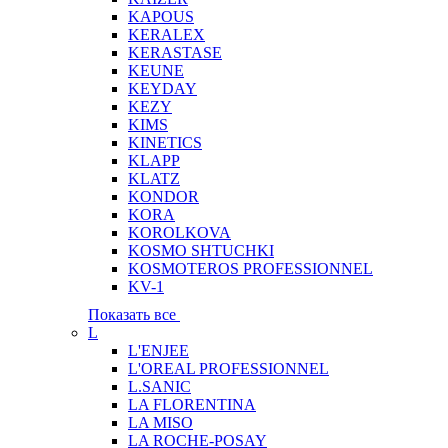
KAPOUS
KERALEX
KERASTASE
KEUNE
KEYDAY
KEZY
KIMS
KINETICS
KLAPP
KLATZ
KONDOR
KORA
KOROLKOVA
KOSMO SHTUCHKI
KOSMOTEROS PROFESSIONNEL
KV-1
Показать все
L
L'ENJEE
L'OREAL PROFESSIONNEL
L.SANIC
LA FLORENTINA
LA MISO
LA ROCHE-POSAY