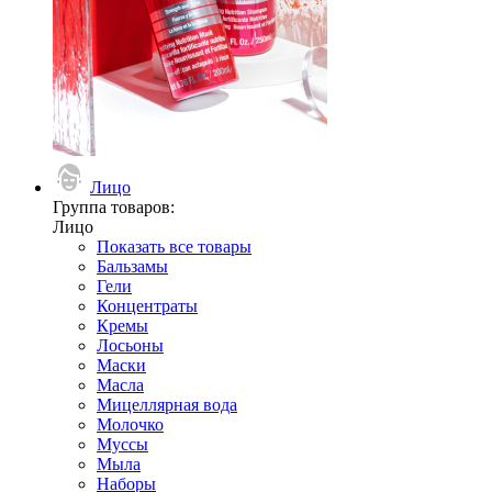
Лицо
Группа товаров:
Лицо
Показать все товары
Бальзамы
Гели
Концентраты
Кремы
Лосьоны
Маски
Масла
Мицеллярная вода
Молочко
Муссы
Мыла
Наборы