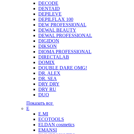
DECODE
DENTAID
DEPILEVE
DEPILFLAX 100
DEW PROFESSIONAL
DEWAL BEAUTY
DEWAL PROFESSIONAL
DIGIDON
DIKSON
DIOMA PROFESSIONAL
DIRECTALAB
DOMIX
DOUBLE DARE OMG!
DR. ALEX
DR. SEA
DRY DRY
DRY RU
DUO
Показать все
E
E.MI
ECOTOOLS
ELDAN cosmetics
EMANSI