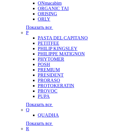
ONmacabim
ORGANIC TAI
ORISING
ORLY
Показать все
P
PASTA DEL CAPITANO
PETITFEE
PHILIP KINGSLEY
PHILIPPE MATIGNON
PHYTOMER
POSH
PREMIUM
PRESIDENT
PRORASO
PROTOKERATIN
PROVOC
PUPA
Показать все
Q
QUADHA
Показать все
R