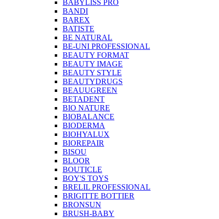
BABYLISS PRO
BANDI
BAREX
BATISTE
BE NATURAL
BE-UNI PROFESSIONAL
BEAUTY FORMAT
BEAUTY IMAGE
BEAUTY STYLE
BEAUTYDRUGS
BEAUUGREEN
BETADENT
BIO NATURE
BIOBALANCE
BIODERMA
BIOHYALUX
BIOREPAIR
BISOU
BLOOR
BOUTICLE
BOY'S TOYS
BRELIL PROFESSIONAL
BRIGITTE BOTTIER
BRONSUN
BRUSH-BABY