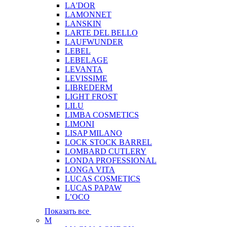
LA'DOR
LAMONNET
LANSKIN
LARTE DEL BELLO
LAUFWUNDER
LEBEL
LEBELAGE
LEVANTA
LEVISSIME
LIBREDERM
LIGHT FROST
LILU
LIMBA COSMETICS
LIMONI
LISAP MILANO
LOCK STOCK BARREL
LOMBARD CUTLERY
LONDA PROFESSIONAL
LONGA VITA
LUCAS COSMETICS
LUCAS PAPAW
L’OCO
Показать все
M