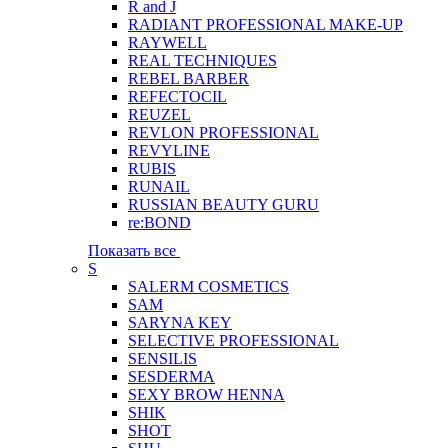
R and J
RADIANT PROFESSIONAL MAKE-UP
RAYWELL
REAL TECHNIQUES
REBEL BARBER
REFECTOCIL
REUZEL
REVLON PROFESSIONAL
REVYLINE
RUBIS
RUNAIL
RUSSIAN BEAUTY GURU
re:BOND
Показать все
S
SALERM COSMETICS
SAM
SARYNA KEY
SELECTIVE PROFESSIONAL
SENSILIS
SESDERMA
SEXY BROW HENNA
SHIK
SHOT