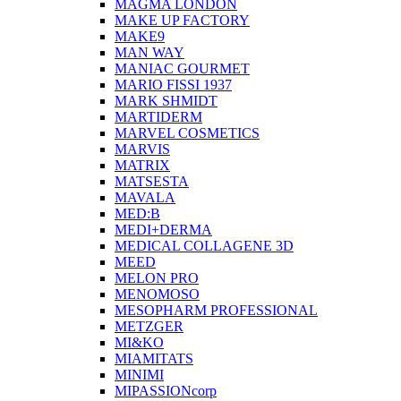
MAGMA LONDON
MAKE UP FACTORY
MAKE9
MAN WAY
MANIAC GOURMET
MARIO FISSI 1937
MARK SHMIDT
MARTIDERM
MARVEL COSMETICS
MARVIS
MATRIX
MATSESTA
MAVALA
MED:B
MEDI+DERMA
MEDICAL COLLAGENE 3D
MEED
MELON PRO
MENOMOSO
MESOPHARM PROFESSIONAL
METZGER
MI&KO
MIAMITATS
MINIMI
MIPASSIONcorp