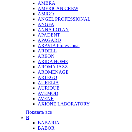
AMBRA
AMERICAN CREW
AMIGO
ANGEL PROFESSIONAL
ANGFA
ANNA LOTAN
APADENT
APAGARD
ARAVIA Professional
ARDELL
AREON
ARIDA HOME
AROMA JAZZ
AROMENAGE
ARTEGO
AURELIA
AURIQUE
AVEMOD
AVENE
AXIONE LABORATORY
Показать все
B
BABARIA
BABOR