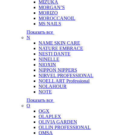
MIZUKA
MORGAN’S
MORIZO
MOROCCANOIL
MS NAILS
Показать все
N
NAME SKIN CARE
NATURE EMBRACE
NESTI DANTE
NINELLE
NIOXIN
NIPPON NIPPERS
NIRVEL PROFESSIONAL
NOELL ART Professional
NOLAHOUR
NOTE
Показать все
O
OGX
OLAPLEX
OLIVIA GARDEN
OLLIN PROFESSIONAL
OMSA