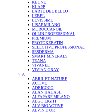
KEUNE
KLAPP
LARTE DEL BELLO
LEBEL
LEVISSIME
LISAP MILANO
MOROCCANOIL
OLLIN PROFESSIONAL
PREMIUM
PROTOKERATIN
SELECTIVE PROFESSIONAL
SESDERMA
SMART MINERALS
TEANA
VIVANEL
VIVIAN GRAY
A
ABRIL ET NATURE
ACTIVE
ADRICOCO
ALAN HADASH
ALFAPARF MILANO
ALGO LIGHT
ALV BIOACTIVE
ALVIN D'OR