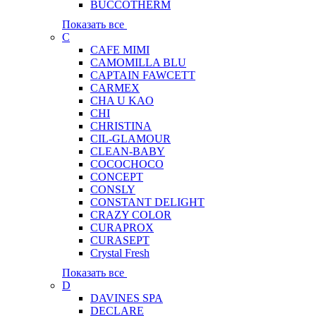
BUCCOTHERM
Показать все
C
CAFE MIMI
CAMOMILLA BLU
CAPTAIN FAWCETT
CARMEX
CHA U KAO
CHI
CHRISTINA
CIL-GLAMOUR
CLEAN-BABY
COCOCHOCO
CONCEPT
CONSLY
CONSTANT DELIGHT
CRAZY COLOR
CURAPROX
CURASEPT
Crystal Fresh
Показать все
D
DAVINES SPA
DECLARE