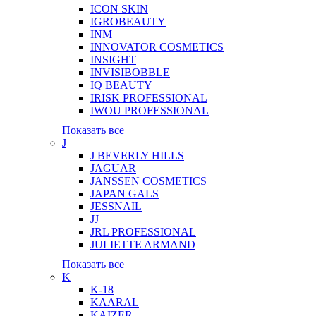
ICON SKIN
IGROBEAUTY
INM
INNOVATOR COSMETICS
INSIGHT
INVISIBOBBLE
IQ BEAUTY
IRISK PROFESSIONAL
IWOU PROFESSIONAL
Показать все
J
J BEVERLY HILLS
JAGUAR
JANSSEN COSMETICS
JAPAN GALS
JESSNAIL
JJ
JRL PROFESSIONAL
JULIETTE ARMAND
Показать все
K
K-18
KAARAL
KAIZER