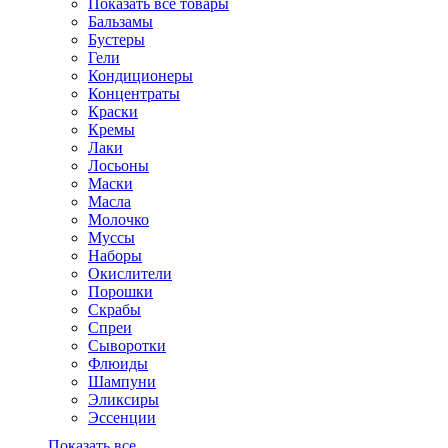
Показать все товары
Бальзамы
Бустеры
Гели
Кондиционеры
Концентраты
Краски
Кремы
Лаки
Лосьоны
Маски
Масла
Молочко
Муссы
Наборы
Окислители
Порошки
Скрабы
Спреи
Сыворотки
Флюиды
Шампуни
Эликсиры
Эссенции
Показать все