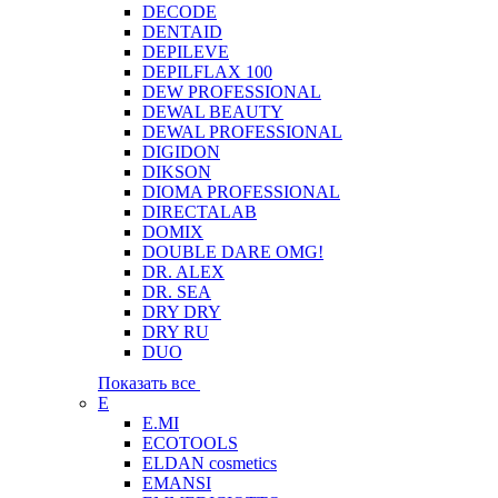
DECODE
DENTAID
DEPILEVE
DEPILFLAX 100
DEW PROFESSIONAL
DEWAL BEAUTY
DEWAL PROFESSIONAL
DIGIDON
DIKSON
DIOMA PROFESSIONAL
DIRECTALAB
DOMIX
DOUBLE DARE OMG!
DR. ALEX
DR. SEA
DRY DRY
DRY RU
DUO
Показать все
E
E.MI
ECOTOOLS
ELDAN cosmetics
EMANSI