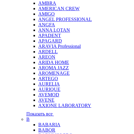
AMBRA
AMERICAN CREW
AMIGO
ANGEL PROFESSIONAL
ANGFA
ANNA LOTAN
APADENT
APAGARD
ARAVIA Professional
ARDELL
AREON
ARIDA HOME
AROMA JAZZ
AROMENAGE
ARTEGO
AURELIA
AURIQUE
AVEMOD
AVENE
AXIONE LABORATORY
Показать все
B
BABARIA
BABOR