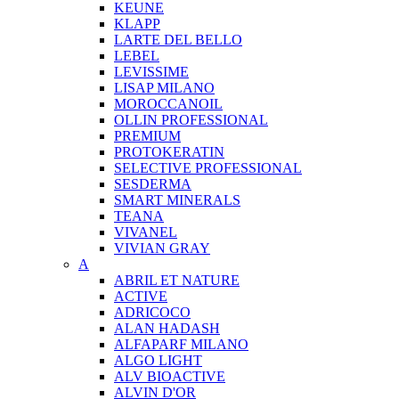
KEUNE
KLAPP
LARTE DEL BELLO
LEBEL
LEVISSIME
LISAP MILANO
MOROCCANOIL
OLLIN PROFESSIONAL
PREMIUM
PROTOKERATIN
SELECTIVE PROFESSIONAL
SESDERMA
SMART MINERALS
TEANA
VIVANEL
VIVIAN GRAY
A
ABRIL ET NATURE
ACTIVE
ADRICOCO
ALAN HADASH
ALFAPARF MILANO
ALGO LIGHT
ALV BIOACTIVE
ALVIN D'OR