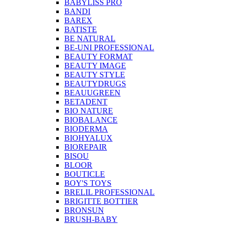
BABYLISS PRO
BANDI
BAREX
BATISTE
BE NATURAL
BE-UNI PROFESSIONAL
BEAUTY FORMAT
BEAUTY IMAGE
BEAUTY STYLE
BEAUTYDRUGS
BEAUUGREEN
BETADENT
BIO NATURE
BIOBALANCE
BIODERMA
BIOHYALUX
BIOREPAIR
BISOU
BLOOR
BOUTICLE
BOY'S TOYS
BRELIL PROFESSIONAL
BRIGITTE BOTTIER
BRONSUN
BRUSH-BABY