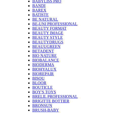
BABYLISS PRO
BANDI
BAREX
BATISTE
BE NATURAL
BE-UNI PROFESSIONAL
BEAUTY FORMAT
BEAUTY IMAGE
BEAUTY STYLE
BEAUTYDRUGS
BEAUUGREEN
BETADENT
BIO NATURE
BIOBALANCE
BIODERMA
BIOHYALUX
BIOREPAIR
BISOU
BLOOR
BOUTICLE
BOY'S TOYS
BRELIL PROFESSIONAL
BRIGITTE BOTTIER
BRONSUN
BRUSH-BABY