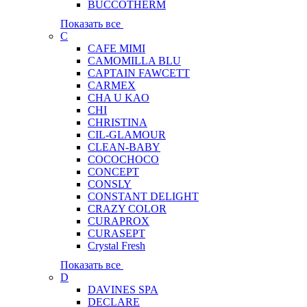
BUCCOTHERM
Показать все
C
CAFE MIMI
CAMOMILLA BLU
CAPTAIN FAWCETT
CARMEX
CHA U KAO
CHI
CHRISTINA
CIL-GLAMOUR
CLEAN-BABY
COCOCHOCO
CONCEPT
CONSLY
CONSTANT DELIGHT
CRAZY COLOR
CURAPROX
CURASEPT
Crystal Fresh
Показать все
D
DAVINES SPA
DECLARE