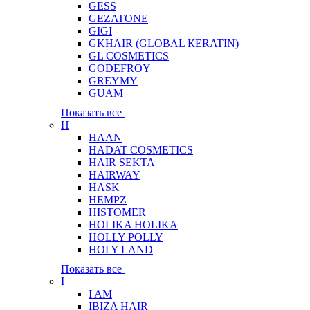
GESS
GEZATONE
GIGI
GKHAIR (GLOBAL КЕRATIN)
GL COSMETICS
GODEFROY
GREYMY
GUAM
Показать все
H
HAAN
HADAT COSMETICS
HAIR SEKTA
HAIRWAY
HASK
HEMPZ
HISTOMER
HOLIKA HOLIKA
HOLLY POLLY
HOLY LAND
Показать все
I
I AM
IBIZA HAIR