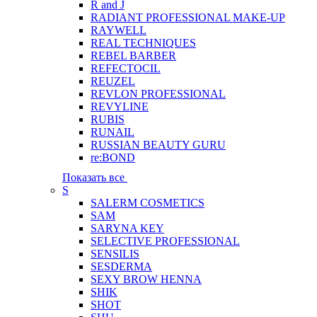
R and J
RADIANT PROFESSIONAL MAKE-UP
RAYWELL
REAL TECHNIQUES
REBEL BARBER
REFECTOCIL
REUZEL
REVLON PROFESSIONAL
REVYLINE
RUBIS
RUNAIL
RUSSIAN BEAUTY GURU
re:BOND
Показать все
S
SALERM COSMETICS
SAM
SARYNA KEY
SELECTIVE PROFESSIONAL
SENSILIS
SESDERMA
SEXY BROW HENNA
SHIK
SHOT