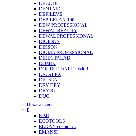
DECODE
DENTAID
DEPILEVE
DEPILFLAX 100
DEW PROFESSIONAL
DEWAL BEAUTY
DEWAL PROFESSIONAL
DIGIDON
DIKSON
DIOMA PROFESSIONAL
DIRECTALAB
DOMIX
DOUBLE DARE OMG!
DR. ALEX
DR. SEA
DRY DRY
DRY RU
DUO
Показать все
E
E.MI
ECOTOOLS
ELDAN cosmetics
EMANSI