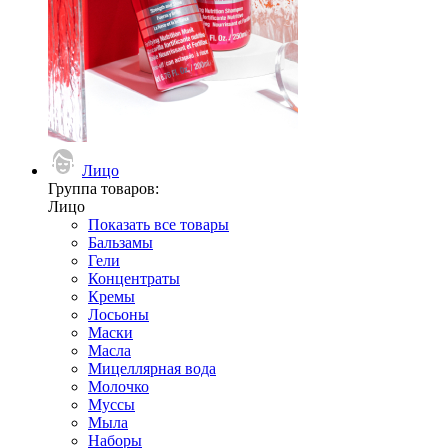
Лицо
Группа товаров:
Лицо
Показать все товары
Бальзамы
Гели
Концентраты
Кремы
Лосьоны
Маски
Масла
Мицеллярная вода
Молочко
Муссы
Мыла
Наборы