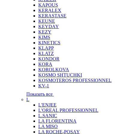
KAPOUS
KERALEX
KERASTASE
KEUNE
KEYDAY
KEZY
KIMS
KINETICS
KLAPP
KLATZ
KONDOR
KORA
KOROLKOVA
KOSMO SHTUCHKI
KOSMOTEROS PROFESSIONNEL
KV-1
Показать все
L
L'ENJEE
L'OREAL PROFESSIONNEL
L.SANIC
LA FLORENTINA
LA MISO
LA ROCHE-POSAY