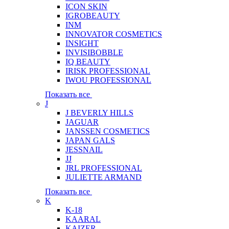
ICON SKIN
IGROBEAUTY
INM
INNOVATOR COSMETICS
INSIGHT
INVISIBOBBLE
IQ BEAUTY
IRISK PROFESSIONAL
IWOU PROFESSIONAL
Показать все
J
J BEVERLY HILLS
JAGUAR
JANSSEN COSMETICS
JAPAN GALS
JESSNAIL
JJ
JRL PROFESSIONAL
JULIETTE ARMAND
Показать все
K
K-18
KAARAL
KAIZER