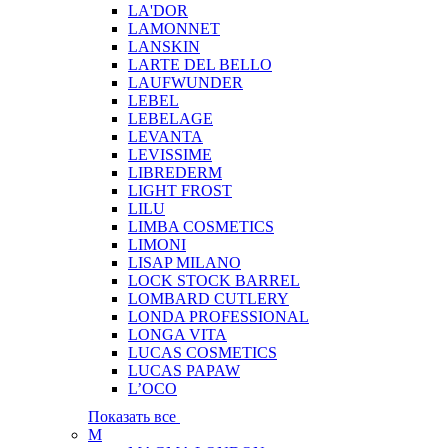
LA'DOR
LAMONNET
LANSKIN
LARTE DEL BELLO
LAUFWUNDER
LEBEL
LEBELAGE
LEVANTA
LEVISSIME
LIBREDERM
LIGHT FROST
LILU
LIMBA COSMETICS
LIMONI
LISAP MILANO
LOCK STOCK BARREL
LOMBARD CUTLERY
LONDA PROFESSIONAL
LONGA VITA
LUCAS COSMETICS
LUCAS PAPAW
L’OCO
Показать все
M