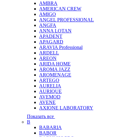
AMBRA
AMERICAN CREW
AMIGO
ANGEL PROFESSIONAL
ANGFA
ANNA LOTAN
APADENT
APAGARD
ARAVIA Professional
ARDELL
AREON
ARIDA HOME
AROMA JAZZ
AROMENAGE
ARTEGO
AURELIA
AURIQUE
AVEMOD
AVENE
AXIONE LABORATORY
Показать все
B
BABARIA
BABOR