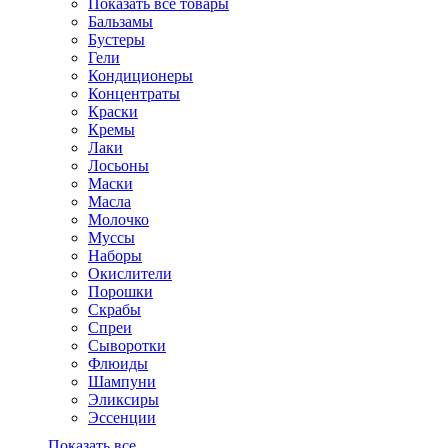
Показать все товары
Бальзамы
Бустеры
Гели
Кондиционеры
Концентраты
Краски
Кремы
Лаки
Лосьоны
Маски
Масла
Молочко
Муссы
Наборы
Окислители
Порошки
Скрабы
Спреи
Сыворотки
Флюиды
Шампуни
Эликсиры
Эссенции
Показать все