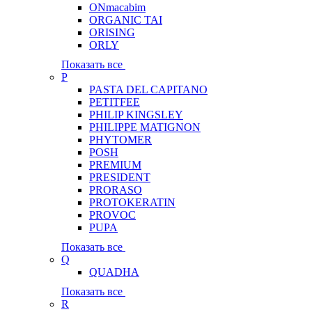
ONmacabim
ORGANIC TAI
ORISING
ORLY
Показать все
P
PASTA DEL CAPITANO
PETITFEE
PHILIP KINGSLEY
PHILIPPE MATIGNON
PHYTOMER
POSH
PREMIUM
PRESIDENT
PRORASO
PROTOKERATIN
PROVOC
PUPA
Показать все
Q
QUADHA
Показать все
R