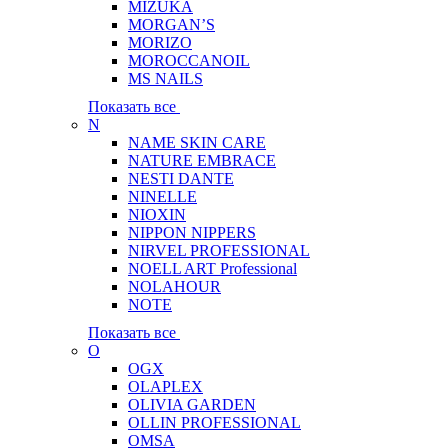
MIZUKA
MORGAN’S
MORIZO
MOROCCANOIL
MS NAILS
Показать все
N
NAME SKIN CARE
NATURE EMBRACE
NESTI DANTE
NINELLE
NIOXIN
NIPPON NIPPERS
NIRVEL PROFESSIONAL
NOELL ART Professional
NOLAHOUR
NOTE
Показать все
O
OGX
OLAPLEX
OLIVIA GARDEN
OLLIN PROFESSIONAL
OMSA