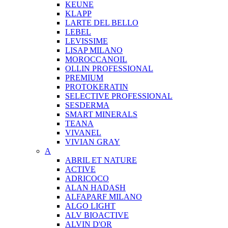
KEUNE
KLAPP
LARTE DEL BELLO
LEBEL
LEVISSIME
LISAP MILANO
MOROCCANOIL
OLLIN PROFESSIONAL
PREMIUM
PROTOKERATIN
SELECTIVE PROFESSIONAL
SESDERMA
SMART MINERALS
TEANA
VIVANEL
VIVIAN GRAY
A
ABRIL ET NATURE
ACTIVE
ADRICOCO
ALAN HADASH
ALFAPARF MILANO
ALGO LIGHT
ALV BIOACTIVE
ALVIN D'OR