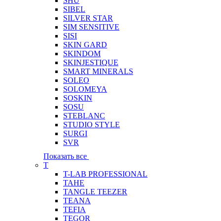
SHU
SIBEL
SILVER STAR
SIM SENSITIVE
SISI
SKIN GARD
SKINDOM
SKINJESTIQUE
SMART MINERALS
SOLEO
SOLOMEYA
SOSKIN
SOSU
STEBLANC
STUDIO STYLE
SURGI
SVR
Показать все
T
T-LAB PROFESSIONAL
TAHE
TANGLE TEEZER
TEANA
TEFIA
TEGOR