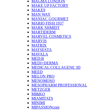
MAGMA LONDON
MAKE UP FACTORY
MAKE9
MAN WAY
MANIAC GOURMET
MARIO FISSI 1937
MARK SHMIDT
MARTIDERM
MARVEL COSMETICS
MARVIS
MATRIX
MATSESTA
MAVALA
MED:B
MEDI+DERMA
MEDICAL COLLAGENE 3D
MEED
MELON PRO
MENOMOSO
MESOPHARM PROFESSIONAL
METZGER
MI&KO
MIAMITATS
MINIMI
MIPASSIONcorp