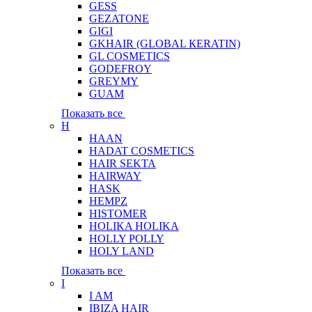
GESS
GEZATONE
GIGI
GKHAIR (GLOBAL КЕRATIN)
GL COSMETICS
GODEFROY
GREYMY
GUAM
Показать все
H
HAAN
HADAT COSMETICS
HAIR SEKTA
HAIRWAY
HASK
HEMPZ
HISTOMER
HOLIKA HOLIKA
HOLLY POLLY
HOLY LAND
Показать все
I
I AM
IBIZA HAIR