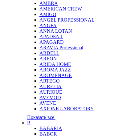
AMBRA
AMERICAN CREW
AMIGO
ANGEL PROFESSIONAL
ANGFA
ANNA LOTAN
APADENT
APAGARD
ARAVIA Professional
ARDELL
AREON
ARIDA HOME
AROMA JAZZ
AROMENAGE
ARTEGO
AURELIA
AURIQUE
AVEMOD
AVENE
AXIONE LABORATORY
Показать все
B
BABARIA
BABOR