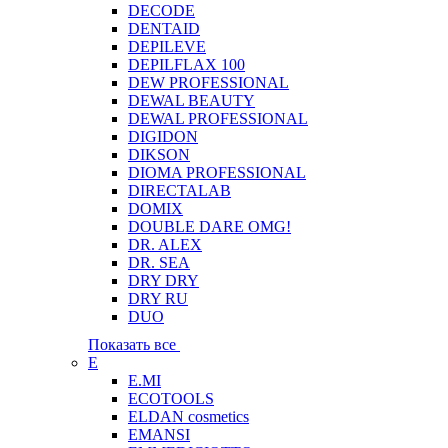
DECODE
DENTAID
DEPILEVE
DEPILFLAX 100
DEW PROFESSIONAL
DEWAL BEAUTY
DEWAL PROFESSIONAL
DIGIDON
DIKSON
DIOMA PROFESSIONAL
DIRECTALAB
DOMIX
DOUBLE DARE OMG!
DR. ALEX
DR. SEA
DRY DRY
DRY RU
DUO
Показать все
E
E.MI
ECOTOOLS
ELDAN cosmetics
EMANSI