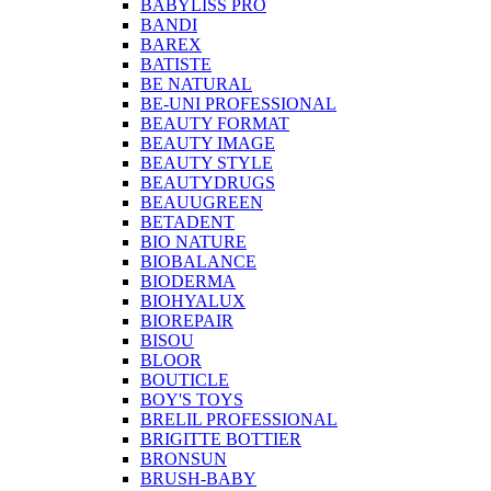
BABYLISS PRO
BANDI
BAREX
BATISTE
BE NATURAL
BE-UNI PROFESSIONAL
BEAUTY FORMAT
BEAUTY IMAGE
BEAUTY STYLE
BEAUTYDRUGS
BEAUUGREEN
BETADENT
BIO NATURE
BIOBALANCE
BIODERMA
BIOHYALUX
BIOREPAIR
BISOU
BLOOR
BOUTICLE
BOY'S TOYS
BRELIL PROFESSIONAL
BRIGITTE BOTTIER
BRONSUN
BRUSH-BABY