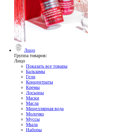
Лицо
Группа товаров:
Лицо
Показать все товары
Бальзамы
Гели
Концентраты
Кремы
Лосьоны
Маски
Масла
Мицеллярная вода
Молочко
Муссы
Мыла
Наборы