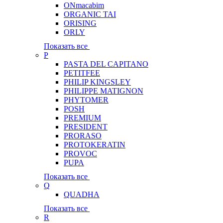
ONmacabim
ORGANIC TAI
ORISING
ORLY
Показать все
P
PASTA DEL CAPITANO
PETITFEE
PHILIP KINGSLEY
PHILIPPE MATIGNON
PHYTOMER
POSH
PREMIUM
PRESIDENT
PRORASO
PROTOKERATIN
PROVOC
PUPA
Показать все
Q
QUADHA
Показать все
R