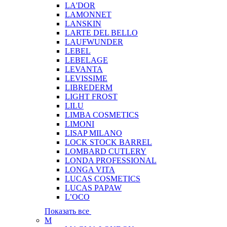
LA'DOR
LAMONNET
LANSKIN
LARTE DEL BELLO
LAUFWUNDER
LEBEL
LEBELAGE
LEVANTA
LEVISSIME
LIBREDERM
LIGHT FROST
LILU
LIMBA COSMETICS
LIMONI
LISAP MILANO
LOCK STOCK BARREL
LOMBARD CUTLERY
LONDA PROFESSIONAL
LONGA VITA
LUCAS COSMETICS
LUCAS PAPAW
L’OCO
Показать все
M