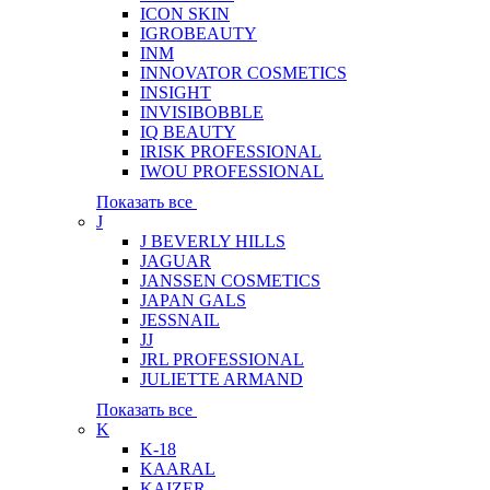
ICON SKIN
IGROBEAUTY
INM
INNOVATOR COSMETICS
INSIGHT
INVISIBOBBLE
IQ BEAUTY
IRISK PROFESSIONAL
IWOU PROFESSIONAL
Показать все
J
J BEVERLY HILLS
JAGUAR
JANSSEN COSMETICS
JAPAN GALS
JESSNAIL
JJ
JRL PROFESSIONAL
JULIETTE ARMAND
Показать все
K
K-18
KAARAL
KAIZER