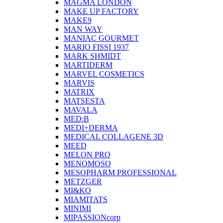
MAGMA LONDON
MAKE UP FACTORY
MAKE9
MAN WAY
MANIAC GOURMET
MARIO FISSI 1937
MARK SHMIDT
MARTIDERM
MARVEL COSMETICS
MARVIS
MATRIX
MATSESTA
MAVALA
MED:B
MEDI+DERMA
MEDICAL COLLAGENE 3D
MEED
MELON PRO
MENOMOSO
MESOPHARM PROFESSIONAL
METZGER
MI&KO
MIAMITATS
MINIMI
MIPASSIONcorp