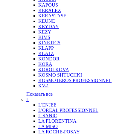
KAPOUS
KERALEX
KERASTASE
KEUNE
KEYDAY
KEZY
KIMS
KINETICS
KLAPP
KLATZ
KONDOR
KORA
KOROLKOVA
KOSMO SHTUCHKI
KOSMOTEROS PROFESSIONNEL
KV-1
Показать все
L
L'ENJEE
L'OREAL PROFESSIONNEL
L.SANIC
LA FLORENTINA
LA MISO
LA ROCHE-POSAY