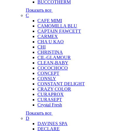
BUCCOTHERM
Показать все
C
CAFE MIMI
CAMOMILLA BLU
CAPTAIN FAWCETT
CARMEX
CHA U KAO
CHI
CHRISTINA
CIL-GLAMOUR
CLEAN-BABY
COCOCHOCO
CONCEPT
CONSLY
CONSTANT DELIGHT
CRAZY COLOR
CURAPROX
CURASEPT
Crystal Fresh
Показать все
D
DAVINES SPA
DECLARE