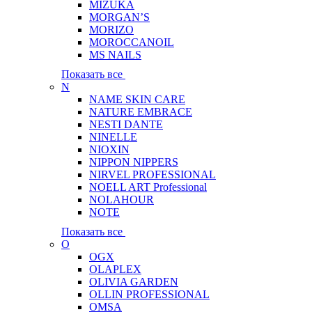
MIZUKA
MORGAN’S
MORIZO
MOROCCANOIL
MS NAILS
Показать все
N
NAME SKIN CARE
NATURE EMBRACE
NESTI DANTE
NINELLE
NIOXIN
NIPPON NIPPERS
NIRVEL PROFESSIONAL
NOELL ART Professional
NOLAHOUR
NOTE
Показать все
O
OGX
OLAPLEX
OLIVIA GARDEN
OLLIN PROFESSIONAL
OMSA