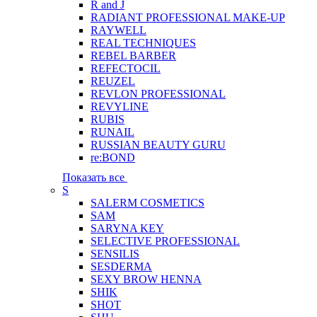
R and J
RADIANT PROFESSIONAL MAKE-UP
RAYWELL
REAL TECHNIQUES
REBEL BARBER
REFECTOCIL
REUZEL
REVLON PROFESSIONAL
REVYLINE
RUBIS
RUNAIL
RUSSIAN BEAUTY GURU
re:BOND
Показать все
S
SALERM COSMETICS
SAM
SARYNA KEY
SELECTIVE PROFESSIONAL
SENSILIS
SESDERMA
SEXY BROW HENNA
SHIK
SHOT