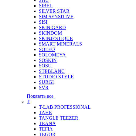
SHU
SIBEL
SILVER STAR
SIM SENSITIVE
SISI
SKIN GARD
SKINDOM
SKINJESTIQUE
SMART MINERALS
SOLEO
SOLOMEYA
SOSKIN
SOSU
STEBLANC
STUDIO STYLE
SURGI
SVR
Показать все
T
T-LAB PROFESSIONAL
TAHE
TANGLE TEEZER
TEANA
TEFIA
TEGOR