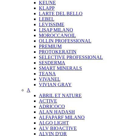
KEUNE
KLAPP
LARTE DEL BELLO
LEBEL
LEVISSIME
LISAP MILANO
MOROCCANOIL
OLLIN PROFESSIONAL
PREMIUM
PROTOKERATIN
SELECTIVE PROFESSIONAL
SESDERMA
SMART MINERALS
TEANA
VIVANEL
VIVIAN GRAY
A
ABRIL ET NATURE
ACTIVE
ADRICOCO
ALAN HADASH
ALFAPARF MILANO
ALGO LIGHT
ALV BIOACTIVE
ALVIN D'OR