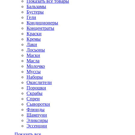
Показать все товары
Бальзамы
Бустеры
Гели
Кондиционеры
Концентраты
Краски
Кремы
Лаки
Лосьоны
Маски
Масла
Молочко
Муссы
Наборы
Окислители
Порошки
Скрабы
Спреи
Сыворотки
Флюиды
Шампуни
Эликсиры
Эссенции
Показать все