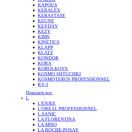
KAPOUS
KERALEX
KERASTASE
KEUNE
KEYDAY
KEZY
KIMS
KINETICS
KLAPP
KLATZ
KONDOR
KORA
KOROLKOVA
KOSMO SHTUCHKI
KOSMOTEROS PROFESSIONNEL
KV-1
Показать все
L
L'ENJEE
L'OREAL PROFESSIONNEL
L.SANIC
LA FLORENTINA
LA MISO
LA ROCHE-POSAY