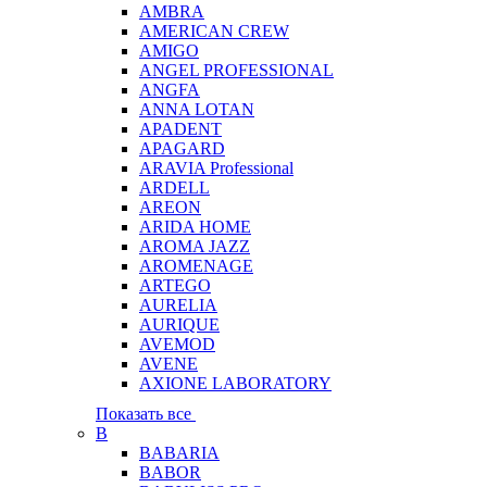
AMBRA
AMERICAN CREW
AMIGO
ANGEL PROFESSIONAL
ANGFA
ANNA LOTAN
APADENT
APAGARD
ARAVIA Professional
ARDELL
AREON
ARIDA HOME
AROMA JAZZ
AROMENAGE
ARTEGO
AURELIA
AURIQUE
AVEMOD
AVENE
AXIONE LABORATORY
Показать все
B
BABARIA
BABOR