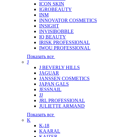
ICON SKIN
IGROBEAUTY
INM
INNOVATOR COSMETICS
INSIGHT
INVISIBOBBLE
IQ BEAUTY
IRISK PROFESSIONAL
IWOU PROFESSIONAL
Показать все
J
J BEVERLY HILLS
JAGUAR
JANSSEN COSMETICS
JAPAN GALS
JESSNAIL
JJ
JRL PROFESSIONAL
JULIETTE ARMAND
Показать все
K
K-18
KAARAL
KAIZER