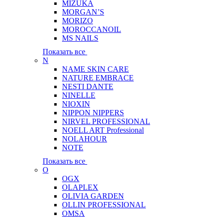
MIZUKA
MORGAN’S
MORIZO
MOROCCANOIL
MS NAILS
Показать все
N
NAME SKIN CARE
NATURE EMBRACE
NESTI DANTE
NINELLE
NIOXIN
NIPPON NIPPERS
NIRVEL PROFESSIONAL
NOELL ART Professional
NOLAHOUR
NOTE
Показать все
O
OGX
OLAPLEX
OLIVIA GARDEN
OLLIN PROFESSIONAL
OMSA