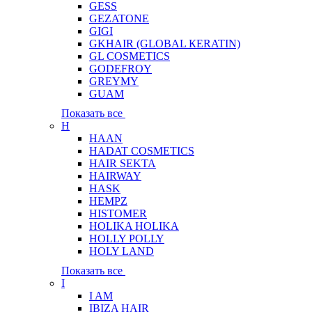
GESS
GEZATONE
GIGI
GKHAIR (GLOBAL КЕRATIN)
GL COSMETICS
GODEFROY
GREYMY
GUAM
Показать все
H
HAAN
HADAT COSMETICS
HAIR SEKTA
HAIRWAY
HASK
HEMPZ
HISTOMER
HOLIKA HOLIKA
HOLLY POLLY
HOLY LAND
Показать все
I
I AM
IBIZA HAIR