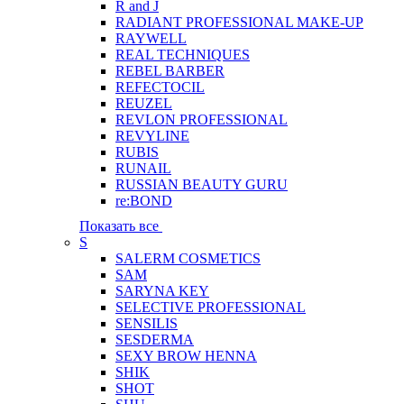
R and J
RADIANT PROFESSIONAL MAKE-UP
RAYWELL
REAL TECHNIQUES
REBEL BARBER
REFECTOCIL
REUZEL
REVLON PROFESSIONAL
REVYLINE
RUBIS
RUNAIL
RUSSIAN BEAUTY GURU
re:BOND
Показать все
S
SALERM COSMETICS
SAM
SARYNA KEY
SELECTIVE PROFESSIONAL
SENSILIS
SESDERMA
SEXY BROW HENNA
SHIK
SHOT