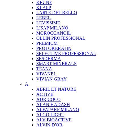
KEUNE
KLAPP
LARTE DEL BELLO
LEBEL
LEVISSIME
LISAP MILANO
MOROCCANOIL
OLLIN PROFESSIONAL
PREMIUM
PROTOKERATIN
SELECTIVE PROFESSIONAL
SESDERMA
SMART MINERALS
TEANA
VIVANEL
VIVIAN GRAY
A
ABRIL ET NATURE
ACTIVE
ADRICOCO
ALAN HADASH
ALFAPARF MILANO
ALGO LIGHT
ALV BIOACTIVE
ALVIN D'OR