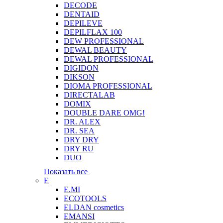
DECODE
DENTAID
DEPILEVE
DEPILFLAX 100
DEW PROFESSIONAL
DEWAL BEAUTY
DEWAL PROFESSIONAL
DIGIDON
DIKSON
DIOMA PROFESSIONAL
DIRECTALAB
DOMIX
DOUBLE DARE OMG!
DR. ALEX
DR. SEA
DRY DRY
DRY RU
DUO
Показать все
E
E.MI
ECOTOOLS
ELDAN cosmetics
EMANSI