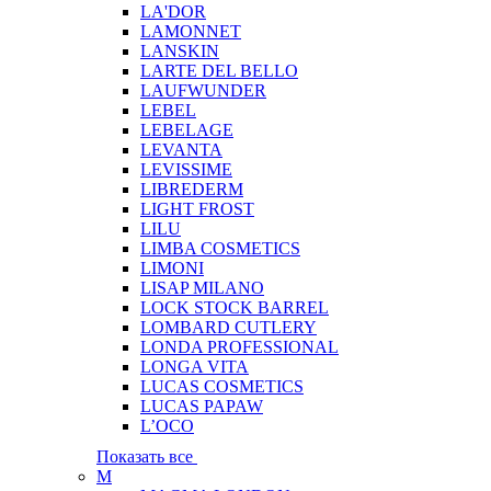
LA'DOR
LAMONNET
LANSKIN
LARTE DEL BELLO
LAUFWUNDER
LEBEL
LEBELAGE
LEVANTA
LEVISSIME
LIBREDERM
LIGHT FROST
LILU
LIMBA COSMETICS
LIMONI
LISAP MILANO
LOCK STOCK BARREL
LOMBARD CUTLERY
LONDA PROFESSIONAL
LONGA VITA
LUCAS COSMETICS
LUCAS PAPAW
L’OCO
Показать все
M