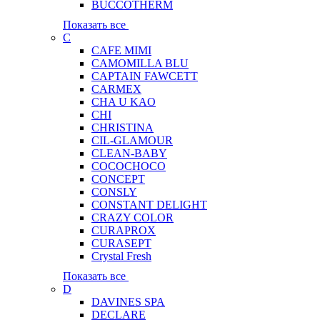
BUCCOTHERM
Показать все
C
CAFE MIMI
CAMOMILLA BLU
CAPTAIN FAWCETT
CARMEX
CHA U KAO
CHI
CHRISTINA
CIL-GLAMOUR
CLEAN-BABY
COCOCHOCO
CONCEPT
CONSLY
CONSTANT DELIGHT
CRAZY COLOR
CURAPROX
CURASEPT
Crystal Fresh
Показать все
D
DAVINES SPA
DECLARE