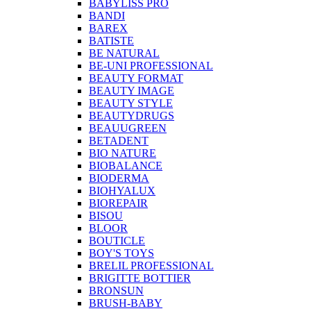
BABYLISS PRO
BANDI
BAREX
BATISTE
BE NATURAL
BE-UNI PROFESSIONAL
BEAUTY FORMAT
BEAUTY IMAGE
BEAUTY STYLE
BEAUTYDRUGS
BEAUUGREEN
BETADENT
BIO NATURE
BIOBALANCE
BIODERMA
BIOHYALUX
BIOREPAIR
BISOU
BLOOR
BOUTICLE
BOY'S TOYS
BRELIL PROFESSIONAL
BRIGITTE BOTTIER
BRONSUN
BRUSH-BABY