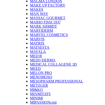
MAGMA LONDON
MAKE UP FACTORY
MAKE9
MAN WAY
MANIAC GOURMET
MARIO FISSI 1937
MARK SHMIDT
MARTIDERM
MARVEL COSMETICS
MARVIS
MATRIX
MATSESTA
MAVALA
MED:B
MEDI+DERMA
MEDICAL COLLAGENE 3D
MEED
MELON PRO
MENOMOSO
MESOPHARM PROFESSIONAL
METZGER
MI&KO
MIAMITATS
MINIMI
MIPASSIONcorp