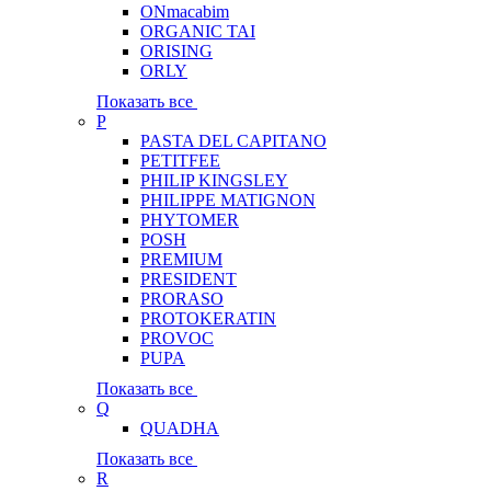
ONmacabim
ORGANIC TAI
ORISING
ORLY
Показать все
P
PASTA DEL CAPITANO
PETITFEE
PHILIP KINGSLEY
PHILIPPE MATIGNON
PHYTOMER
POSH
PREMIUM
PRESIDENT
PRORASO
PROTOKERATIN
PROVOC
PUPA
Показать все
Q
QUADHA
Показать все
R