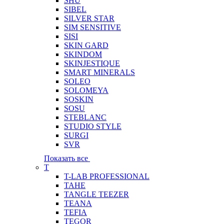
SHU
SIBEL
SILVER STAR
SIM SENSITIVE
SISI
SKIN GARD
SKINDOM
SKINJESTIQUE
SMART MINERALS
SOLEO
SOLOMEYA
SOSKIN
SOSU
STEBLANC
STUDIO STYLE
SURGI
SVR
Показать все
T
T-LAB PROFESSIONAL
TAHE
TANGLE TEEZER
TEANA
TEFIA
TEGOR