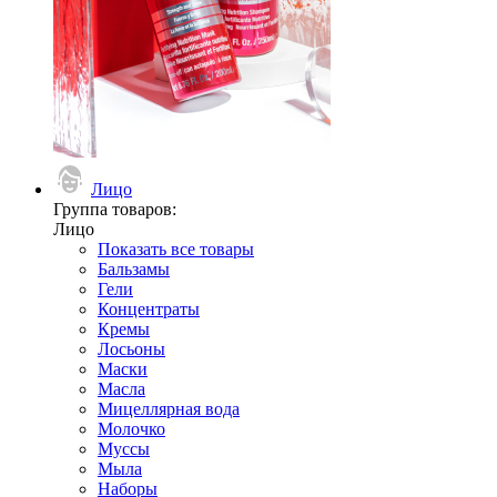
Лицо
Группа товаров:
Лицо
Показать все товары
Бальзамы
Гели
Концентраты
Кремы
Лосьоны
Маски
Масла
Мицеллярная вода
Молочко
Муссы
Мыла
Наборы