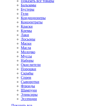
Показать все товары
Бальзамы
Бустеры
Гели
Кондиционеры
Концентраты
Краски
Кремы
Лаки
Лосьоны
Маски
Масла
Молочко
Муссы
Наборы
Окислители
Порошки
Скрабы
Спреи
Сыворотки
Флюиды
Шампуни
Эликсиры
Эссенции
Показать все