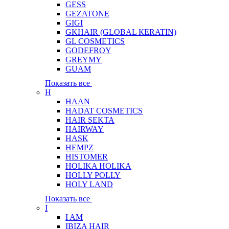
GESS
GEZATONE
GIGI
GKHAIR (GLOBAL КЕRATIN)
GL COSMETICS
GODEFROY
GREYMY
GUAM
Показать все
H
HAAN
HADAT COSMETICS
HAIR SEKTA
HAIRWAY
HASK
HEMPZ
HISTOMER
HOLIKA HOLIKA
HOLLY POLLY
HOLY LAND
Показать все
I
I AM
IBIZA HAIR