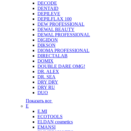
DECODE
DENTAID
DEPILEVE
DEPILFLAX 100
DEW PROFESSIONAL
DEWAL BEAUTY
DEWAL PROFESSIONAL
DIGIDON
DIKSON
DIOMA PROFESSIONAL
DIRECTALAB
DOMIX
DOUBLE DARE OMG!
DR. ALEX
DR. SEA
DRY DRY
DRY RU
DUO
Показать все
E
E.MI
ECOTOOLS
ELDAN cosmetics
EMANSI