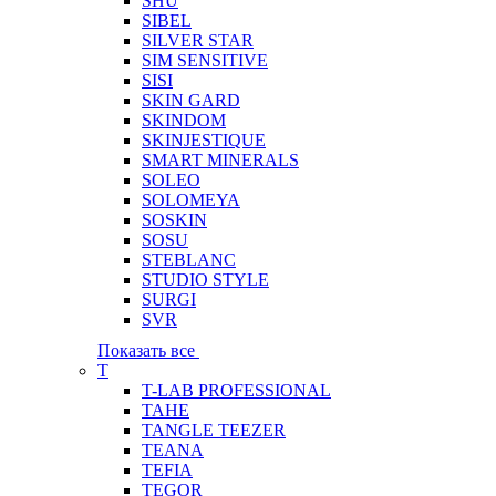
SHU
SIBEL
SILVER STAR
SIM SENSITIVE
SISI
SKIN GARD
SKINDOM
SKINJESTIQUE
SMART MINERALS
SOLEO
SOLOMEYA
SOSKIN
SOSU
STEBLANC
STUDIO STYLE
SURGI
SVR
Показать все
T
T-LAB PROFESSIONAL
TAHE
TANGLE TEEZER
TEANA
TEFIA
TEGOR