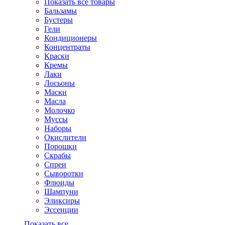
Показать все товары
Бальзамы
Бустеры
Гели
Кондиционеры
Концентраты
Краски
Кремы
Лаки
Лосьоны
Маски
Масла
Молочко
Муссы
Наборы
Окислители
Порошки
Скрабы
Спреи
Сыворотки
Флюиды
Шампуни
Эликсиры
Эссенции
Показать все