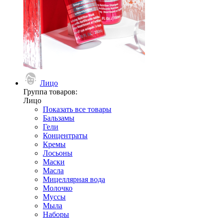
Лицо
Группа товаров:
Лицо
Показать все товары
Бальзамы
Гели
Концентраты
Кремы
Лосьоны
Маски
Масла
Мицеллярная вода
Молочко
Муссы
Мыла
Наборы