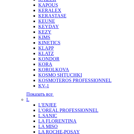
KAPOUS
KERALEX
KERASTASE
KEUNE
KEYDAY
KEZY
KIMS
KINETICS
KLAPP
KLATZ
KONDOR
KORA
KOROLKOVA
KOSMO SHTUCHKI
KOSMOTEROS PROFESSIONNEL
KV-1
Показать все
L
L'ENJEE
L'OREAL PROFESSIONNEL
L.SANIC
LA FLORENTINA
LA MISO
LA ROCHE-POSAY