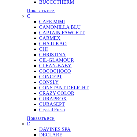
BUCCOTHERM
Показать все
C
CAFE MIMI
CAMOMILLA BLU
CAPTAIN FAWCETT
CARMEX
CHA U KAO
CHI
CHRISTINA
CIL-GLAMOUR
CLEAN-BABY
COCOCHOCO
CONCEPT
CONSLY
CONSTANT DELIGHT
CRAZY COLOR
CURAPROX
CURASEPT
Crystal Fresh
Показать все
D
DAVINES SPA
DECLARE