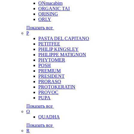
ONmacabim
ORGANIC TAI
ORISING
ORLY
Показать все
P
PASTA DEL CAPITANO
PETITFEE
PHILIP KINGSLEY
PHILIPPE MATIGNON
PHYTOMER
POSH
PREMIUM
PRESIDENT
PRORASO
PROTOKERATIN
PROVOC
PUPA
Показать все
Q
QUADHA
Показать все
R