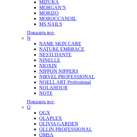
MIZUKA
MORGAN’S
MORIZO
MOROCCANOIL
MS NAILS
Показать все
N
NAME SKIN CARE
NATURE EMBRACE
NESTI DANTE
NINELLE
NIOXIN
NIPPON NIPPERS
NIRVEL PROFESSIONAL
NOELL ART Professional
NOLAHOUR
NOTE
Показать все
O
OGX
OLAPLEX
OLIVIA GARDEN
OLLIN PROFESSIONAL
OMSA