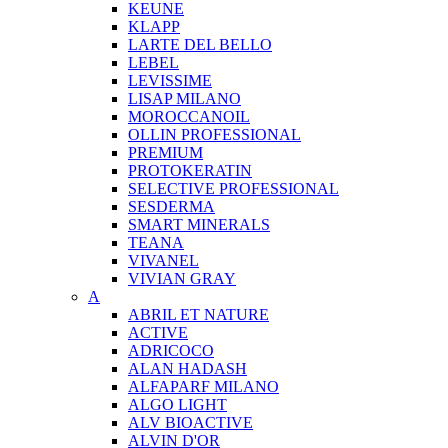
KEUNE
KLAPP
LARTE DEL BELLO
LEBEL
LEVISSIME
LISAP MILANO
MOROCCANOIL
OLLIN PROFESSIONAL
PREMIUM
PROTOKERATIN
SELECTIVE PROFESSIONAL
SESDERMA
SMART MINERALS
TEANA
VIVANEL
VIVIAN GRAY
A
ABRIL ET NATURE
ACTIVE
ADRICOCO
ALAN HADASH
ALFAPARF MILANO
ALGO LIGHT
ALV BIOACTIVE
ALVIN D'OR