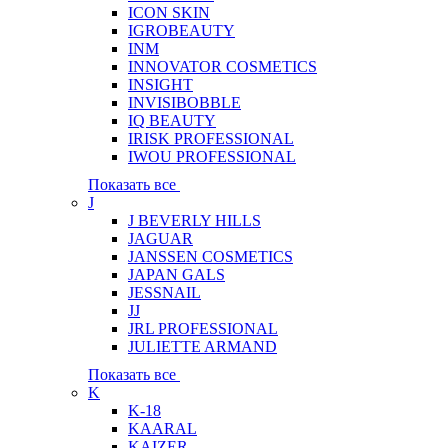
ICON SKIN
IGROBEAUTY
INM
INNOVATOR COSMETICS
INSIGHT
INVISIBOBBLE
IQ BEAUTY
IRISK PROFESSIONAL
IWOU PROFESSIONAL
Показать все
J
J BEVERLY HILLS
JAGUAR
JANSSEN COSMETICS
JAPAN GALS
JESSNAIL
JJ
JRL PROFESSIONAL
JULIETTE ARMAND
Показать все
K
K-18
KAARAL
KAIZER