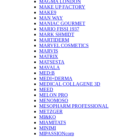
MAGMA LONDON
MAKE UP FACTORY
MAKE9
MAN WAY
MANIAC GOURMET
MARIO FISSI 1937
MARK SHMIDT
MARTIDERM
MARVEL COSMETICS
MARVIS
MATRIX
MATSESTA
MAVALA
MED:B
MEDI+DERMA
MEDICAL COLLAGENE 3D
MEED
MELON PRO
MENOMOSO
MESOPHARM PROFESSIONAL
METZGER
MI&KO
MIAMITATS
MINIMI
MIPASSIONcorp