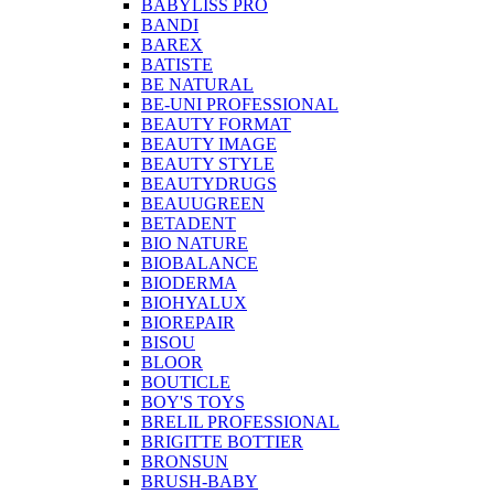
BABYLISS PRO
BANDI
BAREX
BATISTE
BE NATURAL
BE-UNI PROFESSIONAL
BEAUTY FORMAT
BEAUTY IMAGE
BEAUTY STYLE
BEAUTYDRUGS
BEAUUGREEN
BETADENT
BIO NATURE
BIOBALANCE
BIODERMA
BIOHYALUX
BIOREPAIR
BISOU
BLOOR
BOUTICLE
BOY'S TOYS
BRELIL PROFESSIONAL
BRIGITTE BOTTIER
BRONSUN
BRUSH-BABY