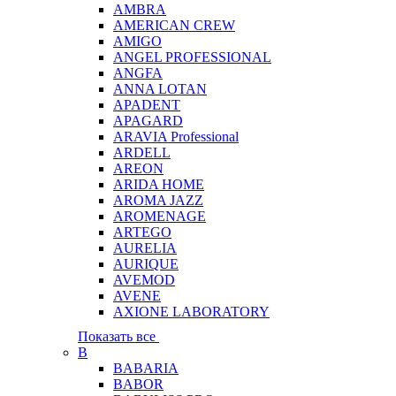
AMBRA
AMERICAN CREW
AMIGO
ANGEL PROFESSIONAL
ANGFA
ANNA LOTAN
APADENT
APAGARD
ARAVIA Professional
ARDELL
AREON
ARIDA HOME
AROMA JAZZ
AROMENAGE
ARTEGO
AURELIA
AURIQUE
AVEMOD
AVENE
AXIONE LABORATORY
Показать все
B
BABARIA
BABOR