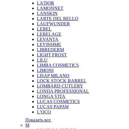
LA'DOR
LAMONNET
LANSKIN
LARTE DEL BELLO
LAUFWUNDER
LEBEL
LEBELAGE
LEVANTA
LEVISSIME
LIBREDERM
LIGHT FROST
LILU
LIMBA COSMETICS
LIMONI
LISAP MILANO
LOCK STOCK BARREL
LOMBARD CUTLERY
LONDA PROFESSIONAL
LONGA VITA
LUCAS COSMETICS
LUCAS PAPAW
L’OCO
Показать все
M