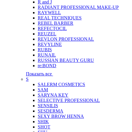
R and J
RADIANT PROFESSIONAL MAKE-UP
RAYWELL
REAL TECHNIQUES
REBEL BARBER
REFECTOCIL
REUZEL
REVLON PROFESSIONAL
REVYLINE
RUBIS
RUNAIL
RUSSIAN BEAUTY GURU
re:BOND
Показать все
S
SALERM COSMETICS
SAM
SARYNA KEY
SELECTIVE PROFESSIONAL
SENSILIS
SESDERMA
SEXY BROW HENNA
SHIK
SHOT