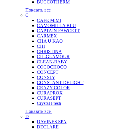
BUCCOTHERM
Показать все
C
CAFE MIMI
CAMOMILLA BLU
CAPTAIN FAWCETT
CARMEX
CHA U KAO
CHI
CHRISTINA
CIL-GLAMOUR
CLEAN-BABY
COCOCHOCO
CONCEPT
CONSLY
CONSTANT DELIGHT
CRAZY COLOR
CURAPROX
CURASEPT
Crystal Fresh
Показать все
D
DAVINES SPA
DECLARE