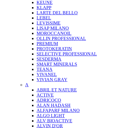
KEUNE
KLAPP
LARTE DEL BELLO
LEBEL
LEVISSIME
LISAP MILANO
MOROCCANOIL
OLLIN PROFESSIONAL
PREMIUM
PROTOKERATIN
SELECTIVE PROFESSIONAL
SESDERMA
SMART MINERALS
TEANA
VIVANEL
VIVIAN GRAY
A
ABRIL ET NATURE
ACTIVE
ADRICOCO
ALAN HADASH
ALFAPARF MILANO
ALGO LIGHT
ALV BIOACTIVE
ALVIN D'OR