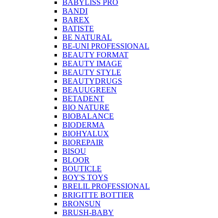
BABYLISS PRO
BANDI
BAREX
BATISTE
BE NATURAL
BE-UNI PROFESSIONAL
BEAUTY FORMAT
BEAUTY IMAGE
BEAUTY STYLE
BEAUTYDRUGS
BEAUUGREEN
BETADENT
BIO NATURE
BIOBALANCE
BIODERMA
BIOHYALUX
BIOREPAIR
BISOU
BLOOR
BOUTICLE
BOY'S TOYS
BRELIL PROFESSIONAL
BRIGITTE BOTTIER
BRONSUN
BRUSH-BABY