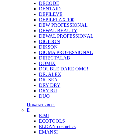
DECODE
DENTAID
DEPILEVE
DEPILFLAX 100
DEW PROFESSIONAL
DEWAL BEAUTY
DEWAL PROFESSIONAL
DIGIDON
DIKSON
DIOMA PROFESSIONAL
DIRECTALAB
DOMIX
DOUBLE DARE OMG!
DR. ALEX
DR. SEA
DRY DRY
DRY RU
DUO
Показать все
E
E.MI
ECOTOOLS
ELDAN cosmetics
EMANSI