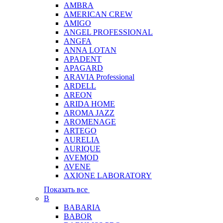
AMBRA
AMERICAN CREW
AMIGO
ANGEL PROFESSIONAL
ANGFA
ANNA LOTAN
APADENT
APAGARD
ARAVIA Professional
ARDELL
AREON
ARIDA HOME
AROMA JAZZ
AROMENAGE
ARTEGO
AURELIA
AURIQUE
AVEMOD
AVENE
AXIONE LABORATORY
Показать все
B
BABARIA
BABOR